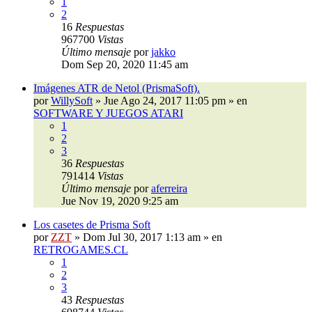
1
2
16
Respuestas
967700
Vistas
Último mensaje
por
jakko
Dom Sep 20, 2020 11:45 am
Imágenes ATR de Netol (PrismaSoft).
por
WillySoft
»
Jue Ago 24, 2017 11:05 pm
» en
SOFTWARE Y JUEGOS ATARI
1
2
3
36
Respuestas
791414
Vistas
Último mensaje
por
aferreira
Jue Nov 19, 2020 9:25 am
Los casetes de Prisma Soft
por
ZZT
»
Dom Jul 30, 2017 1:13 am
» en
RETROGAMES.CL
1
2
3
43
Respuestas