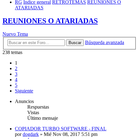
RG
Índice general
RETROTEMAS
REUNIONES O
ATARIADAS
REUNIONES O ATARIADAS
Nuevo Tema
Búsqueda avanzada
Buscar
238 temas
1
2
3
4
5
Siguiente
Anuncios
Respuestas
Vistas
Último mensaje
COPIADOR TURBO SOFTWARE - FINAL
por
dogdark
»
Mié Nov 08, 2017 5:51 pm