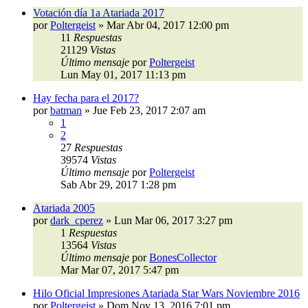
Votación día 1a Atariada 2017
por
Poltergeist
»
Mar Abr 04, 2017 12:00 pm
11
Respuestas
21129
Vistas
Último mensaje
por
Poltergeist
Lun May 01, 2017 11:13 pm
Hay fecha para el 2017?
por
batman
»
Jue Feb 23, 2017 2:07 am
1
2
27
Respuestas
39574
Vistas
Último mensaje
por
Poltergeist
Sab Abr 29, 2017 1:28 pm
Atariada 2005
por
dark_cperez
»
Lun Mar 06, 2017 3:27 pm
1
Respuestas
13564
Vistas
Último mensaje
por
BonesCollector
Mar Mar 07, 2017 5:47 pm
Hilo Oficial Impresiones Atariada Star Wars Noviembre 2016
por
Poltergeist
»
Dom Nov 13, 2016 7:01 pm