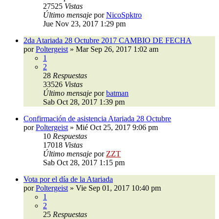
27525
Vistas
Último mensaje
por
NicoSpktro
Jue Nov 23, 2017 1:29 pm
2da Atariada 28 Octubre 2017 CAMBIO DE FECHA
por
Poltergeist
»
Mar Sep 26, 2017 1:02 am
1
2
28
Respuestas
33526
Vistas
Último mensaje
por
batman
Sab Oct 28, 2017 1:39 pm
Confirmación de asistencia Atariada 28 Octubre
por
Poltergeist
»
Mié Oct 25, 2017 9:06 pm
10
Respuestas
17018
Vistas
Último mensaje
por
ZZT
Sab Oct 28, 2017 1:15 pm
Vota por el día de la Atariada
por
Poltergeist
»
Vie Sep 01, 2017 10:40 pm
1
2
25
Respuestas