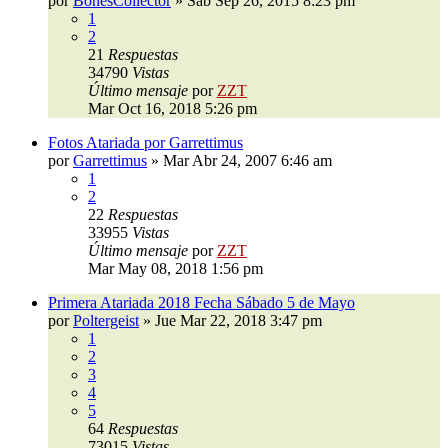
por
BonesCollector
»
Sab Sep 26, 2015 8:23 pm
1
2
21
Respuestas
34790
Vistas
Último mensaje
por
ZZT
Mar Oct 16, 2018 5:26 pm
Fotos Atariada por Garrettimus
por
Garrettimus
»
Mar Abr 24, 2007 6:46 am
1
2
22
Respuestas
33955
Vistas
Último mensaje
por
ZZT
Mar May 08, 2018 1:56 pm
Primera Atariada 2018 Fecha Sábado 5 de Mayo
por
Poltergeist
»
Jue Mar 22, 2018 3:47 pm
1
2
3
4
5
64
Respuestas
73015
Vistas