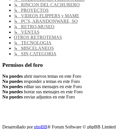
↳ RINCON DEL CACHURERO
↳ PROYECTOS
↳ VIDEOS FLIPPERS y MAME
↳ PC'S, ABANDONWARE, SO
↳ RETRO-MUSEO
↳ VENTAS
OTROS RETROTEMAS
↳ TECNOLOGIA
↳ MISCELANEOS
↳ SIN CATEGORIA
Permisos del foro
No puedes
abrir nuevos temas en este Foro
No puedes
responder a temas en este Foro
No puedes
editar sus mensajes en este Foro
No puedes
borrar sus mensajes en este Foro
No puedes
enviar adjuntos en este Foro
RG
Índice general
Todos los horarios son
UTC-04:00
Borrar cookies
Desarrollado por
phpBB
® Forum Software © phpBB Limited