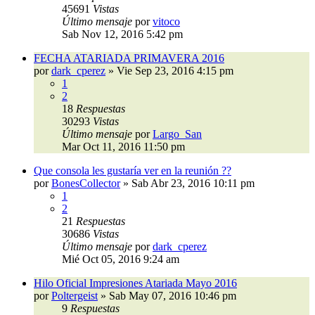
45691
Vistas
Último mensaje
por
vitoco
Sab Nov 12, 2016 5:42 pm
FECHA ATARIADA PRIMAVERA 2016
por
dark_cperez
»
Vie Sep 23, 2016 4:15 pm
1
2
18
Respuestas
30293
Vistas
Último mensaje
por
Largo_San
Mar Oct 11, 2016 11:50 pm
Que consola les gustaría ver en la reunión ??
por
BonesCollector
»
Sab Abr 23, 2016 10:11 pm
1
2
21
Respuestas
30686
Vistas
Último mensaje
por
dark_cperez
Mié Oct 05, 2016 9:24 am
Hilo Oficial Impresiones Atariada Mayo 2016
por
Poltergeist
»
Sab May 07, 2016 10:46 pm
9
Respuestas