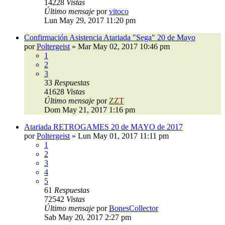
14228
Vistas
Último mensaje
por
vitoco
Lun May 29, 2017 11:20 pm
Confirmación Asistencia Atariada "Sega" 20 de Mayo
por
Poltergeist
»
Mar May 02, 2017 10:46 pm
1
2
3
33
Respuestas
41628
Vistas
Último mensaje
por
ZZT
Dom May 21, 2017 1:16 pm
Atariada RETROGAMES 20 de MAYO de 2017
por
Poltergeist
»
Lun May 01, 2017 11:11 pm
1
2
3
4
5
61
Respuestas
72542
Vistas
Último mensaje
por
BonesCollector
Sab May 20, 2017 2:27 pm