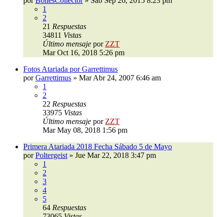
por
BonesCollector
»
Sab Sep 26, 2015 8:23 pm
1
2
21
Respuestas
34811
Vistas
Último mensaje
por
ZZT
Mar Oct 16, 2018 5:26 pm
Fotos Atariada por Garrettimus
por
Garrettimus
»
Mar Abr 24, 2007 6:46 am
1
2
22
Respuestas
33975
Vistas
Último mensaje
por
ZZT
Mar May 08, 2018 1:56 pm
Primera Atariada 2018 Fecha Sábado 5 de Mayo
por
Poltergeist
»
Jue Mar 22, 2018 3:47 pm
1
2
3
4
5
64
Respuestas
73065
Vistas