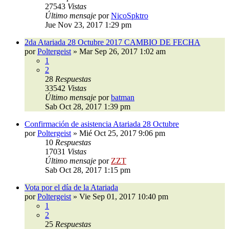
27543
Vistas
Último mensaje
por
NicoSpktro
Jue Nov 23, 2017 1:29 pm
2da Atariada 28 Octubre 2017 CAMBIO DE FECHA
por
Poltergeist
»
Mar Sep 26, 2017 1:02 am
1
2
28
Respuestas
33542
Vistas
Último mensaje
por
batman
Sab Oct 28, 2017 1:39 pm
Confirmación de asistencia Atariada 28 Octubre
por
Poltergeist
»
Mié Oct 25, 2017 9:06 pm
10
Respuestas
17031
Vistas
Último mensaje
por
ZZT
Sab Oct 28, 2017 1:15 pm
Vota por el día de la Atariada
por
Poltergeist
»
Vie Sep 01, 2017 10:40 pm
1
2
25
Respuestas