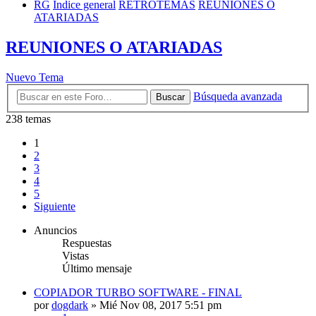
RG
Índice general
RETROTEMAS
REUNIONES O
ATARIADAS
REUNIONES O ATARIADAS
Nuevo Tema
Búsqueda avanzada
Buscar
238 temas
1
2
3
4
5
Siguiente
Anuncios
Respuestas
Vistas
Último mensaje
COPIADOR TURBO SOFTWARE - FINAL
por
dogdark
»
Mié Nov 08, 2017 5:51 pm