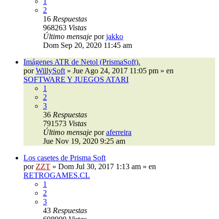
1
2
16
Respuestas
968263
Vistas
Último mensaje
por
jakko
Dom Sep 20, 2020 11:45 am
Imágenes ATR de Netol (PrismaSoft).
por
WillySoft
»
Jue Ago 24, 2017 11:05 pm
» en
SOFTWARE Y JUEGOS ATARI
1
2
3
36
Respuestas
791573
Vistas
Último mensaje
por
aferreira
Jue Nov 19, 2020 9:25 am
Los casetes de Prisma Soft
por
ZZT
»
Dom Jul 30, 2017 1:13 am
» en
RETROGAMES.CL
1
2
3
43
Respuestas