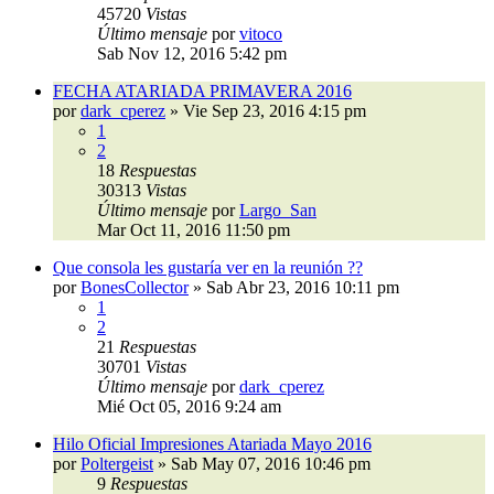
45720
Vistas
Último mensaje
por
vitoco
Sab Nov 12, 2016 5:42 pm
FECHA ATARIADA PRIMAVERA 2016
por
dark_cperez
»
Vie Sep 23, 2016 4:15 pm
1
2
18
Respuestas
30313
Vistas
Último mensaje
por
Largo_San
Mar Oct 11, 2016 11:50 pm
Que consola les gustaría ver en la reunión ??
por
BonesCollector
»
Sab Abr 23, 2016 10:11 pm
1
2
21
Respuestas
30701
Vistas
Último mensaje
por
dark_cperez
Mié Oct 05, 2016 9:24 am
Hilo Oficial Impresiones Atariada Mayo 2016
por
Poltergeist
»
Sab May 07, 2016 10:46 pm
9
Respuestas