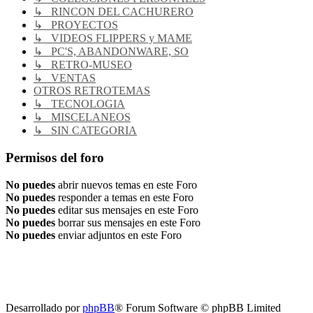
↳ RINCON DEL CACHURERO
↳ PROYECTOS
↳ VIDEOS FLIPPERS y MAME
↳ PC'S, ABANDONWARE, SO
↳ RETRO-MUSEO
↳ VENTAS
OTROS RETROTEMAS
↳ TECNOLOGIA
↳ MISCELANEOS
↳ SIN CATEGORIA
Permisos del foro
No puedes
abrir nuevos temas en este Foro
No puedes
responder a temas en este Foro
No puedes
editar sus mensajes en este Foro
No puedes
borrar sus mensajes en este Foro
No puedes
enviar adjuntos en este Foro
RG
Índice general
Todos los horarios son
UTC-04:00
Borrar cookies
Desarrollado por
phpBB
® Forum Software © phpBB Limited