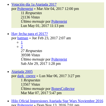
Votación día 1a Atariada 2017
por
Poltergeist
»
Mar Abr 04, 2017 12:00 pm
11
Respuestas
21136
Vistas
Último mensaje
por
Poltergeist
Lun May 01, 2017 11:13 pm
Hay fecha para el 2017?
por
batman
»
Jue Feb 23, 2017 2:07 am
1
2
27
Respuestas
39598
Vistas
Último mensaje
por
Poltergeist
Sab Abr 29, 2017 1:28 pm
Atariada 2005
por
dark_cperez
»
Lun Mar 06, 2017 3:27 pm
1
Respuestas
13567
Vistas
Último mensaje
por
BonesCollector
Mar Mar 07, 2017 5:47 pm
Hilo Oficial Impresiones Atariada Star Wars Noviembre 2016
por
Poltergeist
»
Dom Nov 13, 2016 7:01 pm