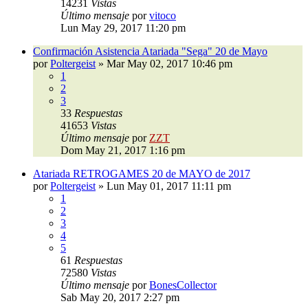
14231
Vistas
Último mensaje
por
vitoco
Lun May 29, 2017 11:20 pm
Confirmación Asistencia Atariada "Sega" 20 de Mayo
por
Poltergeist
»
Mar May 02, 2017 10:46 pm
1
2
3
33
Respuestas
41653
Vistas
Último mensaje
por
ZZT
Dom May 21, 2017 1:16 pm
Atariada RETROGAMES 20 de MAYO de 2017
por
Poltergeist
»
Lun May 01, 2017 11:11 pm
1
2
3
4
5
61
Respuestas
72580
Vistas
Último mensaje
por
BonesCollector
Sab May 20, 2017 2:27 pm