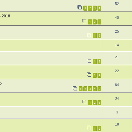
52
1
2
3
4
e 2018
40
1
2
3
25
1
2
14
21
1
2
22
1
2
o
64
1
2
3
4
5
34
1
2
3
3
18
1
2