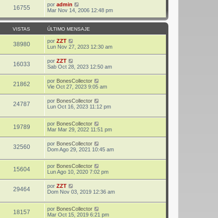
por
admin
16755
Mar Nov 14, 2006 12:48 pm
VISTAS
ÚLTIMO MENSAJE
por
ZZT
38980
Lun Nov 27, 2023 12:30 am
por
ZZT
16033
Sab Oct 28, 2023 12:50 am
por
BonesCollector
21862
Vie Oct 27, 2023 9:05 am
por
BonesCollector
24787
Lun Oct 16, 2023 11:12 pm
por
BonesCollector
19789
Mar Mar 29, 2022 11:51 pm
por
BonesCollector
32560
Dom Ago 29, 2021 10:45 am
por
BonesCollector
15604
Lun Ago 10, 2020 7:02 pm
por
ZZT
29464
Dom Nov 03, 2019 12:36 am
por
BonesCollector
18157
Mar Oct 15, 2019 6:21 pm