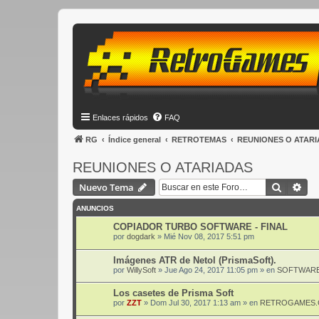
Enlaces rápidos
FAQ
RG
Índice general
RETROTEMAS
REUNIONES O ATAR
REUNIONES O ATARIADAS
Buscar
Bús
Nuevo Tema
ANUNCIOS
COPIADOR TURBO SOFTWARE - FINAL
por
dogdark
»
Mié Nov 08, 2017 5:51 pm
Imágenes ATR de Netol (PrismaSoft).
por
WillySoft
»
Jue Ago 24, 2017 11:05 pm
» en
SOFTWARE
Los casetes de Prisma Soft
por
ZZT
»
Dom Jul 30, 2017 1:13 am
» en
RETROGAMES.