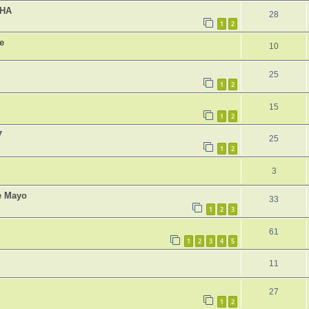
CHA
28
1
2
e
10
25
1
2
15
1
2
7
25
1
2
3
e Mayo
33
1
2
3
61
1
2
3
4
5
11
27
1
2