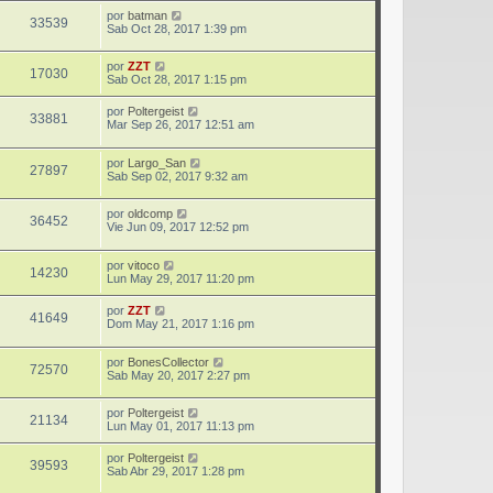
por
batman
33539
Sab Oct 28, 2017 1:39 pm
por
ZZT
17030
Sab Oct 28, 2017 1:15 pm
por
Poltergeist
33881
Mar Sep 26, 2017 12:51 am
por
Largo_San
27897
Sab Sep 02, 2017 9:32 am
por
oldcomp
36452
Vie Jun 09, 2017 12:52 pm
por
vitoco
14230
Lun May 29, 2017 11:20 pm
por
ZZT
41649
Dom May 21, 2017 1:16 pm
por
BonesCollector
72570
Sab May 20, 2017 2:27 pm
por
Poltergeist
21134
Lun May 01, 2017 11:13 pm
por
Poltergeist
39593
Sab Abr 29, 2017 1:28 pm