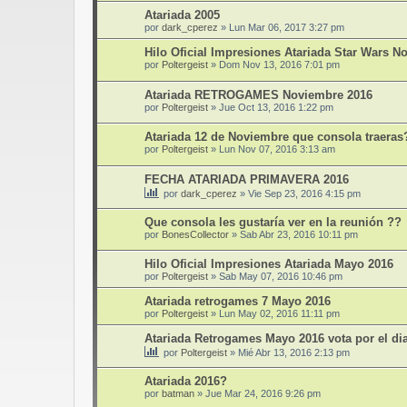
Atariada 2005
por
dark_cperez
»
Lun Mar 06, 2017 3:27 pm
Hilo Oficial Impresiones Atariada Star Wars N
por
Poltergeist
»
Dom Nov 13, 2016 7:01 pm
Atariada RETROGAMES Noviembre 2016
por
Poltergeist
»
Jue Oct 13, 2016 1:22 pm
Atariada 12 de Noviembre que consola traeras
por
Poltergeist
»
Lun Nov 07, 2016 3:13 am
FECHA ATARIADA PRIMAVERA 2016
por
dark_cperez
»
Vie Sep 23, 2016 4:15 pm
Que consola les gustaría ver en la reunión ??
por
BonesCollector
»
Sab Abr 23, 2016 10:11 pm
Hilo Oficial Impresiones Atariada Mayo 2016
por
Poltergeist
»
Sab May 07, 2016 10:46 pm
Atariada retrogames 7 Mayo 2016
por
Poltergeist
»
Lun May 02, 2016 11:11 pm
Atariada Retrogames Mayo 2016 vota por el dia
por
Poltergeist
»
Mié Abr 13, 2016 2:13 pm
Atariada 2016?
por
batman
»
Jue Mar 24, 2016 9:26 pm