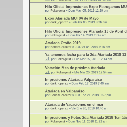
Hilo Oficial Impresiones Expo Retrogames MU
por
Poltergeist
»
Dom May 05, 2019 12:29 pm
Expo Atariada MUI 04 de Mayo
por
dark_cperez
»
Sab Abr 06, 2019 9:36 am
Hilo Oficial Impresiones Atariada 13 de Abril 
por
Poltergeist
»
Dom Abr 14, 2019 11:47 am
Atariada Otoño 2019
por
BonesCollector
»
Jue Abr 04, 2019 9:45 pm
Ya tenemos fecha para la 2da Atariada 2019 1
por
Poltergeist
»
Lun Mar 25, 2019 12:14 am
Votación Mes de próxima Atariada
por
Poltergeist
»
Mié Mar 20, 2019 12:54 am
Impresiones Atariada Valparaíso
por
dark_cperez
»
Dom Feb 17, 2019 7:40 am
Atariada en Valparaiso
por
BonesCollector
»
Lun Ene 21, 2019 9:57 pm
Atariada de Vacaciones en el mar
por
dark_cperez
»
Vie Ene 26, 2018 10:40 am
Impresiones y Fotos 2da Atariada 2018 Temáti
por
Poltergeist
»
Dom Nov 11, 2018 11:22 am