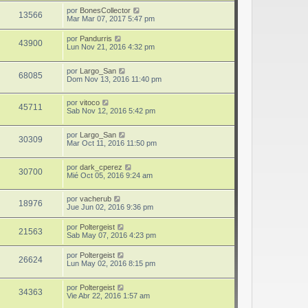
por
BonesCollector
13566
Mar Mar 07, 2017 5:47 pm
por
Pandurris
43900
Lun Nov 21, 2016 4:32 pm
por
Largo_San
68085
Dom Nov 13, 2016 11:40 pm
por
vitoco
45711
Sab Nov 12, 2016 5:42 pm
por
Largo_San
30309
Mar Oct 11, 2016 11:50 pm
por
dark_cperez
30700
Mié Oct 05, 2016 9:24 am
por
vacherub
18976
Jue Jun 02, 2016 9:36 pm
por
Poltergeist
21563
Sab May 07, 2016 4:23 pm
por
Poltergeist
26624
Lun May 02, 2016 8:15 pm
por
Poltergeist
34363
Vie Abr 22, 2016 1:57 am