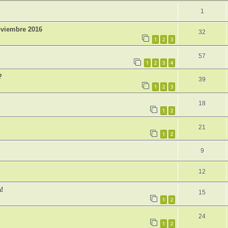
1
oviembre 2016
32
1
2
3
57
1
2
3
4
?
39
1
2
3
18
1
2
21
1
2
9
12
!
15
1
2
24
1
2