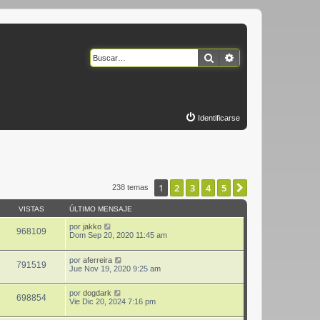
Buscar
Búsqueda avanzad
Identificarse
1
2
3
4
5
Siguiente
238 temas
VISTAS
ÚLTIMO MENSAJE
por
jakko
968109
Dom Sep 20, 2020 11:45 am
por
aferreira
791519
Jue Nov 19, 2020 9:25 am
por
dogdark
698854
Vie Dic 20, 2024 7:16 pm