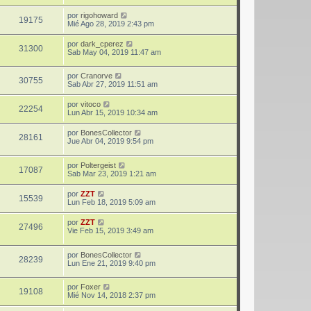
por
rigohoward
19175
Mié Ago 28, 2019 2:43 pm
por
dark_cperez
31300
Sab May 04, 2019 11:47 am
por
Cranorve
30755
Sab Abr 27, 2019 11:51 am
por
vitoco
22254
Lun Abr 15, 2019 10:34 am
por
BonesCollector
28161
Jue Abr 04, 2019 9:54 pm
por
Poltergeist
17087
Sab Mar 23, 2019 1:21 am
por
ZZT
15539
Lun Feb 18, 2019 5:09 am
por
ZZT
27496
Vie Feb 15, 2019 3:49 am
por
BonesCollector
28239
Lun Ene 21, 2019 9:40 pm
por
Foxer
19108
Mié Nov 14, 2018 2:37 pm