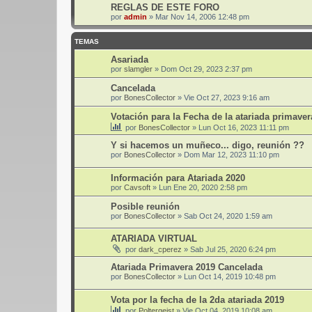
REGLAS DE ESTE FORO
por
admin
»
Mar Nov 14, 2006 12:48 pm
TEMAS
Asariada
por
slamgler
»
Dom Oct 29, 2023 2:37 pm
Cancelada
por
BonesCollector
»
Vie Oct 27, 2023 9:16 am
Votación para la Fecha de la atariada primaver
por
BonesCollector
»
Lun Oct 16, 2023 11:11 pm
Y si hacemos un muñeco... digo, reunión ??
por
BonesCollector
»
Dom Mar 12, 2023 11:10 pm
Información para Atariada 2020
por
Cavsoft
»
Lun Ene 20, 2020 2:58 pm
Posible reunión
por
BonesCollector
»
Sab Oct 24, 2020 1:59 am
ATARIADA VIRTUAL
por
dark_cperez
»
Sab Jul 25, 2020 6:24 pm
Atariada Primavera 2019 Cancelada
por
BonesCollector
»
Lun Oct 14, 2019 10:48 pm
Vota por la fecha de la 2da atariada 2019
por
Poltergeist
»
Vie Oct 04, 2019 10:08 am