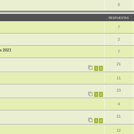
0
RESPUESTAS
7
2
a 2023
7
21
1
2
11
23
1
2
4
21
1
2
12