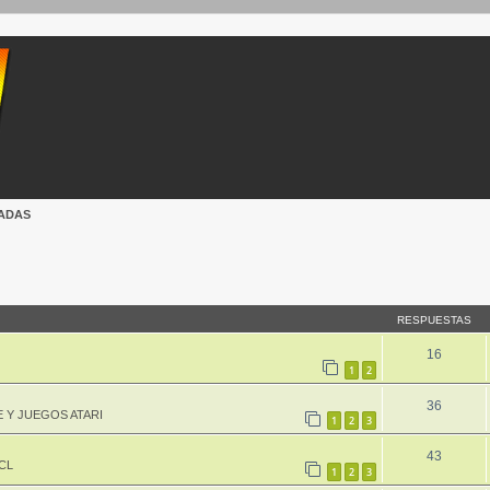
IADAS
queda avanzada
RESPUESTAS
16
1
2
36
 Y JUEGOS ATARI
1
2
3
43
CL
1
2
3