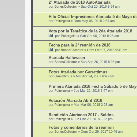
2° Atariada de 2018 AutoAtariada
por
BonesCollector
»
Sab Oct 20, 2018 9:34 am
Hilo Oficial Impresiones Atariada 5 de Mayo d
por
Poltergeist
»
Dom May 06, 2018 2:54 am
Vota por la Temática de la 2da Atariada 2018
por
Poltergeist
»
Sab Oct 06, 2018 8:28 am
Fecha para la 2° reunión de 2018
por
BonesCollector
»
Dom Oct 07, 2018 9:31 pm
Atariada Halloween
por
BonesCollector
»
Sab Sep 26, 2015 8:23 pm
Fotos Atariada por Garrettimus
por
Garrettimus
»
Mar Abr 24, 2007 6:46 am
Primera Atariada 2018 Fecha Sábado 5 de May
por
Poltergeist
»
Jue Mar 22, 2018 3:47 pm
Votación Atariada Abril 2018
por
Poltergeist
»
Mar Mar 06, 2018 2:23 am
Rendición Atariadas 2017 - Saldos
por
Poltergeist
»
Lun Ene 29, 2018 6:22 pm
Fotos y comentarios de la reunion
por
BonesCollector
»
Dom Oct 29, 2017 10:46 am