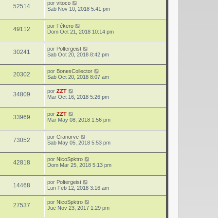
por
vitoco
52514
Sab Nov 10, 2018 5:41 pm
por
Fékero
49112
Dom Oct 21, 2018 10:14 pm
por
Poltergeist
30241
Sab Oct 20, 2018 8:42 pm
por
BonesCollector
20302
Sab Oct 20, 2018 8:07 am
por
ZZT
34809
Mar Oct 16, 2018 5:26 pm
por
ZZT
33969
Mar May 08, 2018 1:56 pm
por
Cranorve
73052
Sab May 05, 2018 5:53 pm
por
NicoSpktro
42818
Dom Mar 25, 2018 5:13 pm
por
Poltergeist
14468
Lun Feb 12, 2018 3:16 am
por
NicoSpktro
27537
Jue Nov 23, 2017 1:29 pm