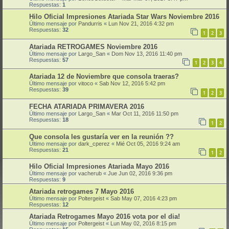
Respuestas:
1
Hilo Oficial Impresiones Atariada Star Wars Noviembre 2016
Último mensaje por
Pandurris
«
Lun Nov 21, 2016 4:32 pm
Respuestas:
32
1
2
3
Atariada RETROGAMES Noviembre 2016
Último mensaje por
Largo_San
«
Dom Nov 13, 2016 11:40 pm
Respuestas:
57
1
2
3
4
Atariada 12 de Noviembre que consola traeras?
Último mensaje por
vitoco
«
Sab Nov 12, 2016 5:42 pm
Respuestas:
39
1
2
3
FECHA ATARIADA PRIMAVERA 2016
Último mensaje por
Largo_San
«
Mar Oct 11, 2016 11:50 pm
Respuestas:
18
1
2
Que consola les gustaría ver en la reunión ??
Último mensaje por
dark_cperez
«
Mié Oct 05, 2016 9:24 am
Respuestas:
21
1
2
Hilo Oficial Impresiones Atariada Mayo 2016
Último mensaje por
vacherub
«
Jue Jun 02, 2016 9:36 pm
Respuestas:
9
Atariada retrogames 7 Mayo 2016
Último mensaje por
Poltergeist
«
Sab May 07, 2016 4:23 pm
Respuestas:
12
Atariada Retrogames Mayo 2016 vota por el dia!
Último mensaje por
Poltergeist
«
Lun May 02, 2016 8:15 pm