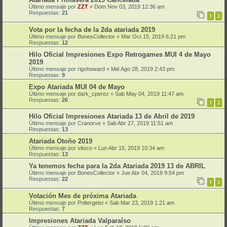
Último mensaje por
ZZT
«
Dom Nov 03, 2019 12:36 am
Respuestas:
21
1
2
Vota por la fecha de la 2da atariada 2019
Último mensaje por
BonesCollector
«
Mar Oct 15, 2019 6:21 pm
Respuestas:
12
Hilo Oficial Impresiones Expo Retrogames MUI 4 de Mayo
2019
Último mensaje por
rigohoward
«
Mié Ago 28, 2019 2:43 pm
Respuestas:
9
Expo Atariada MUI 04 de Mayo
Último mensaje por
dark_cperez
«
Sab May 04, 2019 11:47 am
Respuestas:
26
1
2
Hilo Oficial Impresiones Atariada 13 de Abril de 2019
Último mensaje por
Cranorve
«
Sab Abr 27, 2019 11:51 am
Respuestas:
13
Atariada Otoño 2019
Último mensaje por
vitoco
«
Lun Abr 15, 2019 10:34 am
Respuestas:
13
Ya tenemos fecha para la 2da Atariada 2019 13 de ABRIL
Último mensaje por
BonesCollector
«
Jue Abr 04, 2019 9:54 pm
Respuestas:
22
1
2
Votación Mes de próxima Atariada
Último mensaje por
Poltergeist
«
Sab Mar 23, 2019 1:21 am
Respuestas:
7
Impresiones Atariada Valparaíso