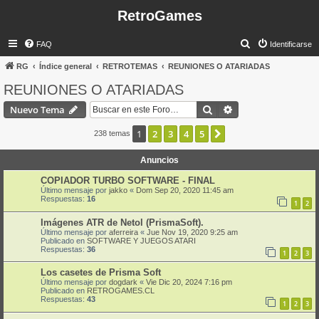
RetroGames
B
FAQ
Identificarse
u
RG
Índice general
RETROTEMAS
REUNIONES O ATARIADAS
s
REUNIONES O ATARIADAS
c
Buscar
Búsqueda avanzad
Nuevo Tema
a
r
1
2
3
4
5
Siguiente
238 temas
Anuncios
COPIADOR TURBO SOFTWARE - FINAL
Último mensaje por
jakko
«
Dom Sep 20, 2020 11:45 am
Respuestas:
16
1
2
Imágenes ATR de Netol (PrismaSoft).
Último mensaje por
aferreira
«
Jue Nov 19, 2020 9:25 am
Publicado en
SOFTWARE Y JUEGOS ATARI
Respuestas:
36
1
2
3
Los casetes de Prisma Soft
Último mensaje por
dogdark
«
Vie Dic 20, 2024 7:16 pm
Publicado en
RETROGAMES.CL
Respuestas:
43
1
2
3