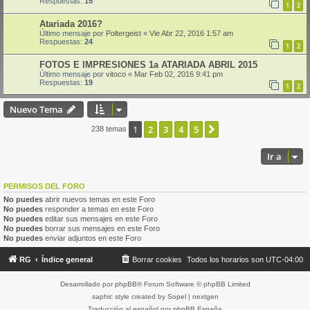
Respuestas:
15
1
2
Atariada 2016?
Último mensaje por
Poltergeist
«
Vie Abr 22, 2016 1:57 am
Respuestas:
24
1
2
FOTOS E IMPRESIONES 1a ATARIADA ABRIL 2015
Último mensaje por
vitoco
«
Mar Feb 02, 2016 9:41 pm
Respuestas:
19
1
2
Nuevo Tema
1
2
3
4
5
Siguiente
238 temas
Ir a
PERMISOS DEL FORO
No puedes
abrir nuevos temas en este Foro
No puedes
responder a temas en este Foro
No puedes
editar sus mensajes en este Foro
No puedes
borrar sus mensajes en este Foro
No puedes
enviar adjuntos en este Foro
RG
Índice general
Borrar cookies
Todos los horarios son
UTC-04:00
Desarrollado por
phpBB
® Forum Software © phpBB Limited
saphic style created by
Sopel
|
nextgen
Traducción al español por
phpBB España