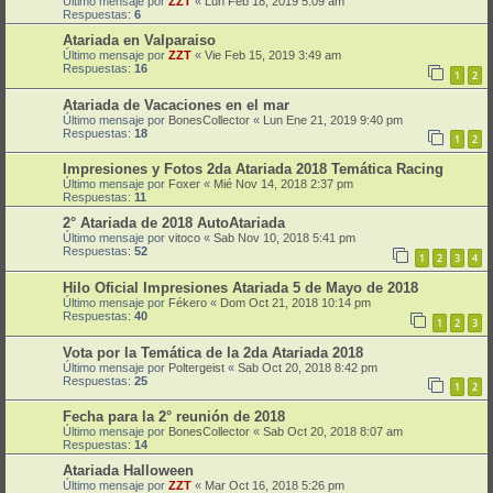
Último mensaje por
ZZT
«
Lun Feb 18, 2019 5:09 am
Respuestas:
6
Atariada en Valparaiso
Último mensaje por
ZZT
«
Vie Feb 15, 2019 3:49 am
Respuestas:
16
1
2
Atariada de Vacaciones en el mar
Último mensaje por
BonesCollector
«
Lun Ene 21, 2019 9:40 pm
Respuestas:
18
1
2
Impresiones y Fotos 2da Atariada 2018 Temática Racing
Último mensaje por
Foxer
«
Mié Nov 14, 2018 2:37 pm
Respuestas:
11
2° Atariada de 2018 AutoAtariada
Último mensaje por
vitoco
«
Sab Nov 10, 2018 5:41 pm
Respuestas:
52
1
2
3
4
Hilo Oficial Impresiones Atariada 5 de Mayo de 2018
Último mensaje por
Fékero
«
Dom Oct 21, 2018 10:14 pm
Respuestas:
40
1
2
3
Vota por la Temática de la 2da Atariada 2018
Último mensaje por
Poltergeist
«
Sab Oct 20, 2018 8:42 pm
Respuestas:
25
1
2
Fecha para la 2° reunión de 2018
Último mensaje por
BonesCollector
«
Sab Oct 20, 2018 8:07 am
Respuestas:
14
Atariada Halloween
Último mensaje por
ZZT
«
Mar Oct 16, 2018 5:26 pm