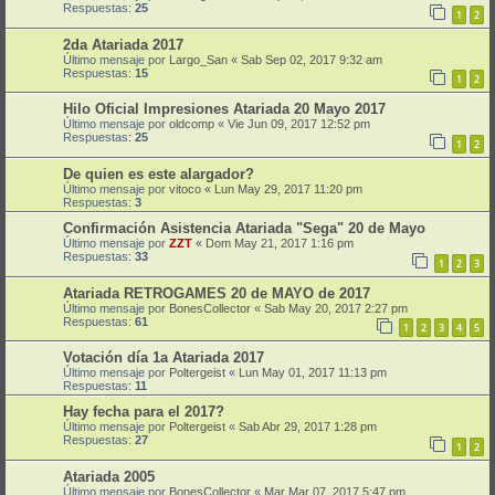
Respuestas:
25
1
2
2da Atariada 2017
Último mensaje por
Largo_San
«
Sab Sep 02, 2017 9:32 am
Respuestas:
15
1
2
Hilo Oficial Impresiones Atariada 20 Mayo 2017
Último mensaje por
oldcomp
«
Vie Jun 09, 2017 12:52 pm
Respuestas:
25
1
2
De quien es este alargador?
Último mensaje por
vitoco
«
Lun May 29, 2017 11:20 pm
Respuestas:
3
Confirmación Asistencia Atariada "Sega" 20 de Mayo
Último mensaje por
ZZT
«
Dom May 21, 2017 1:16 pm
Respuestas:
33
1
2
3
Atariada RETROGAMES 20 de MAYO de 2017
Último mensaje por
BonesCollector
«
Sab May 20, 2017 2:27 pm
Respuestas:
61
1
2
3
4
5
Votación día 1a Atariada 2017
Último mensaje por
Poltergeist
«
Lun May 01, 2017 11:13 pm
Respuestas:
11
Hay fecha para el 2017?
Último mensaje por
Poltergeist
«
Sab Abr 29, 2017 1:28 pm
Respuestas:
27
1
2
Atariada 2005
Último mensaje por
BonesCollector
«
Mar Mar 07, 2017 5:47 pm