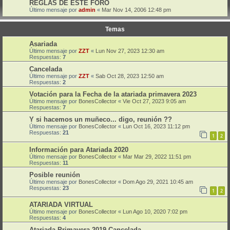
REGLAS DE ESTE FORO
Último mensaje por
admin
«
Mar Nov 14, 2006 12:48 pm
Temas
Asariada
Último mensaje por
ZZT
«
Lun Nov 27, 2023 12:30 am
Respuestas:
7
Cancelada
Último mensaje por
ZZT
«
Sab Oct 28, 2023 12:50 am
Respuestas:
2
Votación para la Fecha de la atariada primavera 2023
Último mensaje por
BonesCollector
«
Vie Oct 27, 2023 9:05 am
Respuestas:
7
Y si hacemos un muñeco... digo, reunión ??
Último mensaje por
BonesCollector
«
Lun Oct 16, 2023 11:12 pm
Respuestas:
21
1
2
Información para Atariada 2020
Último mensaje por
BonesCollector
«
Mar Mar 29, 2022 11:51 pm
Respuestas:
11
Posible reunión
Último mensaje por
BonesCollector
«
Dom Ago 29, 2021 10:45 am
Respuestas:
23
1
2
ATARIADA VIRTUAL
Último mensaje por
BonesCollector
«
Lun Ago 10, 2020 7:02 pm
Respuestas:
4
Atariada Primavera 2019 Cancelada