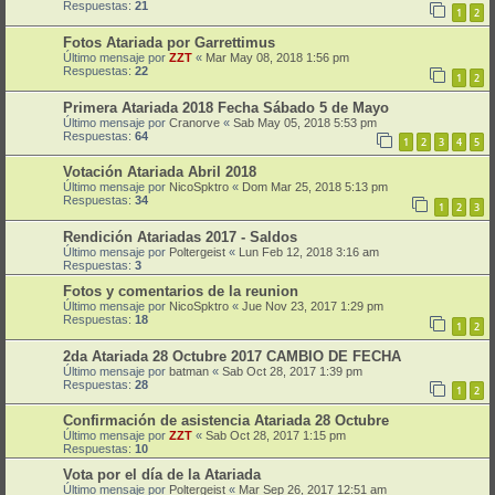
Respuestas:
21
1
2
Fotos Atariada por Garrettimus
Último mensaje por
ZZT
«
Mar May 08, 2018 1:56 pm
Respuestas:
22
1
2
Primera Atariada 2018 Fecha Sábado 5 de Mayo
Último mensaje por
Cranorve
«
Sab May 05, 2018 5:53 pm
Respuestas:
64
1
2
3
4
5
Votación Atariada Abril 2018
Último mensaje por
NicoSpktro
«
Dom Mar 25, 2018 5:13 pm
Respuestas:
34
1
2
3
Rendición Atariadas 2017 - Saldos
Último mensaje por
Poltergeist
«
Lun Feb 12, 2018 3:16 am
Respuestas:
3
Fotos y comentarios de la reunion
Último mensaje por
NicoSpktro
«
Jue Nov 23, 2017 1:29 pm
Respuestas:
18
1
2
2da Atariada 28 Octubre 2017 CAMBIO DE FECHA
Último mensaje por
batman
«
Sab Oct 28, 2017 1:39 pm
Respuestas:
28
1
2
Confirmación de asistencia Atariada 28 Octubre
Último mensaje por
ZZT
«
Sab Oct 28, 2017 1:15 pm
Respuestas:
10
Vota por el día de la Atariada
Último mensaje por
Poltergeist
«
Mar Sep 26, 2017 12:51 am