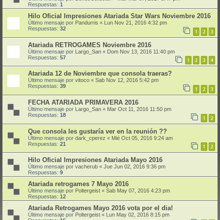
Respuestas:
1
Hilo Oficial Impresiones Atariada Star Wars Noviembre 2016
Último mensaje por
Pandurris
«
Lun Nov 21, 2016 4:32 pm
Respuestas:
32
1
2
3
Atariada RETROGAMES Noviembre 2016
Último mensaje por
Largo_San
«
Dom Nov 13, 2016 11:40 pm
Respuestas:
57
1
2
3
4
Atariada 12 de Noviembre que consola traeras?
Último mensaje por
vitoco
«
Sab Nov 12, 2016 5:42 pm
Respuestas:
39
1
2
3
FECHA ATARIADA PRIMAVERA 2016
Último mensaje por
Largo_San
«
Mar Oct 11, 2016 11:50 pm
Respuestas:
18
1
2
Que consola les gustaría ver en la reunión ??
Último mensaje por
dark_cperez
«
Mié Oct 05, 2016 9:24 am
Respuestas:
21
1
2
Hilo Oficial Impresiones Atariada Mayo 2016
Último mensaje por
vacherub
«
Jue Jun 02, 2016 9:36 pm
Respuestas:
9
Atariada retrogames 7 Mayo 2016
Último mensaje por
Poltergeist
«
Sab May 07, 2016 4:23 pm
Respuestas:
12
Atariada Retrogames Mayo 2016 vota por el dia!
Último mensaje por
Poltergeist
«
Lun May 02, 2016 8:15 pm