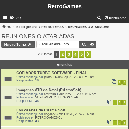
RetroGames
B
FAQ
Identificarse
u
RG
Índice general
RETROTEMAS
REUNIONES O ATARIADAS
s
REUNIONES O ATARIADAS
c
Buscar
Búsqueda avanzad
Nuevo Tema
a
r
1
2
3
4
5
Siguiente
238 temas
Anuncios
COPIADOR TURBO SOFTWARE - FINAL
Último mensaje por
jakko
«
Dom Sep 20, 2020 11:45 am
Respuestas:
16
1
2
Imágenes ATR de Netol (PrismaSoft).
Último mensaje por
aferreira
«
Jue Nov 19, 2020 9:25 am
Publicado en
SOFTWARE Y JUEGOS ATARI
Respuestas:
36
1
2
3
Los casetes de Prisma Soft
Último mensaje por
dogdark
«
Vie Dic 20, 2024 7:16 pm
Publicado en
RETROGAMES.CL
Respuestas:
43
1
2
3