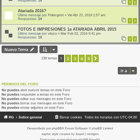
Respuestas:
15
1
2
Atariada 2016?
Último mensaje por
Poltergeist
«
Vie Abr 22, 2016 1:57 am
Respuestas:
24
1
2
FOTOS E IMPRESIONES 1a ATARIADA ABRIL 2015
Último mensaje por
vitoco
«
Mar Feb 02, 2016 9:41 pm
Respuestas:
19
1
2
Nuevo Tema
1
2
3
4
5
Siguiente
238 temas
Ir a
PERMISOS DEL FORO
No puedes
abrir nuevos temas en este Foro
No puedes
responder a temas en este Foro
No puedes
editar sus mensajes en este Foro
No puedes
borrar sus mensajes en este Foro
No puedes
enviar adjuntos en este Foro
RG
Índice general
Borrar cookies
Todos los horarios son
UTC-04:00
Desarrollado por
phpBB
® Forum Software © phpBB Limited
saphic style created by
Sopel
|
nextgen
Traducción al español por
phpBB España