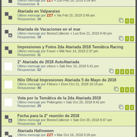
Último mensaje por
ZZT
«
Lun Feb 18, 2019 5:09 am
Respuestas:
6
Atariada en Valparaiso
Último mensaje por
ZZT
«
Vie Feb 15, 2019 3:49 am
Respuestas:
16
1
2
Atariada de Vacaciones en el mar
Último mensaje por
BonesCollector
«
Lun Ene 21, 2019 9:40 pm
Respuestas:
18
1
2
Impresiones y Fotos 2da Atariada 2018 Temática Racing
Último mensaje por
Foxer
«
Mié Nov 14, 2018 2:37 pm
Respuestas:
11
2° Atariada de 2018 AutoAtariada
Último mensaje por
vitoco
«
Sab Nov 10, 2018 5:41 pm
Respuestas:
52
1
2
3
4
Hilo Oficial Impresiones Atariada 5 de Mayo de 2018
Último mensaje por
Fékero
«
Dom Oct 21, 2018 10:14 pm
Respuestas:
40
1
2
3
Vota por la Temática de la 2da Atariada 2018
Último mensaje por
Poltergeist
«
Sab Oct 20, 2018 8:42 pm
Respuestas:
25
1
2
Fecha para la 2° reunión de 2018
Último mensaje por
BonesCollector
«
Sab Oct 20, 2018 8:07 am
Respuestas:
14
Atariada Halloween
Último mensaje por
ZZT
«
Mar Oct 16, 2018 5:26 pm