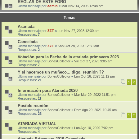
REGLAS DE ESTE FORO
Último mensaje por
admin
«
Mar Nov 14, 2006 12:48 pm
Temas
Asariada
Último mensaje por
ZZT
«
Lun Nov 27, 2023 12:30 am
Respuestas:
7
Cancelada
Último mensaje por
ZZT
«
Sab Oct 28, 2023 12:50 am
Respuestas:
2
Votación para la Fecha de la atariada primavera 2023
Último mensaje por
BonesCollector
«
Vie Oct 27, 2023 9:05 am
Respuestas:
7
Y si hacemos un muñeco... digo, reunión ??
Último mensaje por
BonesCollector
«
Lun Oct 16, 2023 11:12 pm
Respuestas:
21
1
2
Información para Atariada 2020
Último mensaje por
BonesCollector
«
Mar Mar 29, 2022 11:51 pm
Respuestas:
11
Posible reunión
Último mensaje por
BonesCollector
«
Dom Ago 29, 2021 10:45 am
Respuestas:
23
1
2
ATARIADA VIRTUAL
Último mensaje por
BonesCollector
«
Lun Ago 10, 2020 7:02 pm
Respuestas:
4
Atariada Primavera 2019 Cancelada