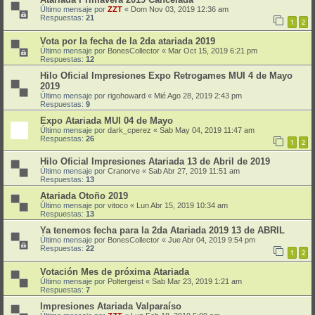
Último mensaje por
ZZT
«
Dom Nov 03, 2019 12:36 am
Respuestas:
21
1
2
Vota por la fecha de la 2da atariada 2019
Último mensaje por
BonesCollector
«
Mar Oct 15, 2019 6:21 pm
Respuestas:
12
Hilo Oficial Impresiones Expo Retrogames MUI 4 de Mayo
2019
Último mensaje por
rigohoward
«
Mié Ago 28, 2019 2:43 pm
Respuestas:
9
Expo Atariada MUI 04 de Mayo
Último mensaje por
dark_cperez
«
Sab May 04, 2019 11:47 am
Respuestas:
26
1
2
Hilo Oficial Impresiones Atariada 13 de Abril de 2019
Último mensaje por
Cranorve
«
Sab Abr 27, 2019 11:51 am
Respuestas:
13
Atariada Otoño 2019
Último mensaje por
vitoco
«
Lun Abr 15, 2019 10:34 am
Respuestas:
13
Ya tenemos fecha para la 2da Atariada 2019 13 de ABRIL
Último mensaje por
BonesCollector
«
Jue Abr 04, 2019 9:54 pm
Respuestas:
22
1
2
Votación Mes de próxima Atariada
Último mensaje por
Poltergeist
«
Sab Mar 23, 2019 1:21 am
Respuestas:
7
Impresiones Atariada Valparaíso