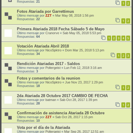
Respuestas:
21
1
2
Fotos Atariada por Garrettimus
Último mensaje por
ZZT
«
Mar May 08, 2018 1:56 pm
Respuestas:
22
1
2
Primera Atariada 2018 Fecha Sábado 5 de Mayo
Último mensaje por
Cranorve
«
Sab May 05, 2018 5:53 pm
Respuestas:
64
1
2
3
4
5
Votación Atariada Abril 2018
Último mensaje por
NicoSpktro
«
Dom Mar 25, 2018 5:13 pm
Respuestas:
34
1
2
3
Rendición Atariadas 2017 - Saldos
Último mensaje por
Poltergeist
«
Lun Feb 12, 2018 3:16 am
Respuestas:
3
Fotos y comentarios de la reunion
Último mensaje por
NicoSpktro
«
Jue Nov 23, 2017 1:29 pm
Respuestas:
18
1
2
2da Atariada 28 Octubre 2017 CAMBIO DE FECHA
Último mensaje por
batman
«
Sab Oct 28, 2017 1:39 pm
Respuestas:
28
1
2
Confirmación de asistencia Atariada 28 Octubre
Último mensaje por
ZZT
«
Sab Oct 28, 2017 1:15 pm
Respuestas:
10
Vota por el día de la Atariada
Último mensaje por
Poltergeist
«
Mar Sep 26, 2017 12:51 am