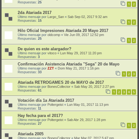
Respuestas:
25
1
2
2da Atariada 2017
Último mensaje por
Largo_San
«
Sab Sep 02, 2017 9:32 am
Respuestas:
15
1
2
Hilo Oficial Impresiones Atariada 20 Mayo 2017
Último mensaje por
oldcomp
«
Vie Jun 09, 2017 12:52 pm
Respuestas:
25
1
2
De quien es este alargador?
Último mensaje por
vitoco
«
Lun May 29, 2017 11:20 pm
Respuestas:
3
Confirmación Asistencia Atariada "Sega" 20 de Mayo
Último mensaje por
ZZT
«
Dom May 21, 2017 1:16 pm
Respuestas:
33
1
2
3
Atariada RETROGAMES 20 de MAYO de 2017
Último mensaje por
BonesCollector
«
Sab May 20, 2017 2:27 pm
Respuestas:
61
1
2
3
4
5
Votación día 1a Atariada 2017
Último mensaje por
Poltergeist
«
Lun May 01, 2017 11:13 pm
Respuestas:
11
Hay fecha para el 2017?
Último mensaje por
Poltergeist
«
Sab Abr 29, 2017 1:28 pm
Respuestas:
27
1
2
Atariada 2005
Último mensaje por
BonesCollector
«
Mar Mar 07, 2017 5:47 pm