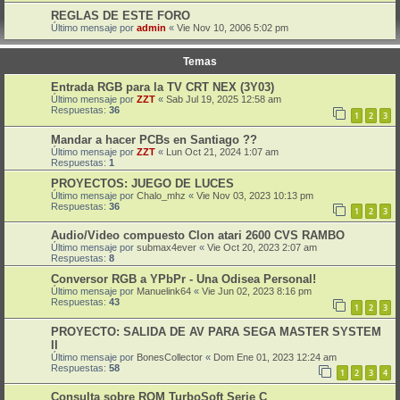
REGLAS DE ESTE FORO
Último mensaje por
admin
«
Vie Nov 10, 2006 5:02 pm
Temas
Entrada RGB para la TV CRT NEX (3Y03)
Último mensaje por
ZZT
«
Sab Jul 19, 2025 12:58 am
Respuestas:
36
1
2
3
Mandar a hacer PCBs en Santiago ??
Último mensaje por
ZZT
«
Lun Oct 21, 2024 1:07 am
Respuestas:
1
PROYECTOS: JUEGO DE LUCES
Último mensaje por
Chalo_mhz
«
Vie Nov 03, 2023 10:13 pm
Respuestas:
36
1
2
3
Audio/Video compuesto Clon atari 2600 CVS RAMBO
Último mensaje por
submax4ever
«
Vie Oct 20, 2023 2:07 am
Respuestas:
8
Conversor RGB a YPbPr - Una Odisea Personal!
Último mensaje por
Manuelink64
«
Vie Jun 02, 2023 8:16 pm
Respuestas:
43
1
2
3
PROYECTO: SALIDA DE AV PARA SEGA MASTER SYSTEM
II
Último mensaje por
BonesCollector
«
Dom Ene 01, 2023 12:24 am
Respuestas:
58
1
2
3
4
Consulta sobre ROM TurboSoft Serie C