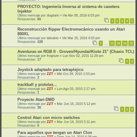
PROYECTO: Ingeniería Inversa al sistema de casetera
Injektor
Último mensaje por
dogdark
«
Vie Abr 08, 2016 6:03 pm
Respuestas:
65
1
2
3
4
5
Reconstrucción flipper Electromecánico usando un Atari
800XL
Último mensaje por
labrakio
«
Vie Mar 25, 2016 4:03 pm
Respuestas:
228
1
13
14
15
16
…
Aventuras en RGB II - Groven/Hyundai/Kioto 21" (Chasis TCL)
Último mensaje por
frognum
«
Lun Nov 02, 2015 11:29 pm
Respuestas:
17
1
2
Joystick adaptado para tetraplejico
Último mensaje por
ZZT
«
Mié Oct 28, 2015 1:53 pm
Respuestas:
2
trackball y pistolas...
Último mensaje por
ZZT
«
Lun Ago 03, 2015 2:17 pm
Respuestas:
1
Proyecto Atari-DMD
Último mensaje por
ZZT
«
Mar Jun 16, 2015 5:12 pm
Respuestas:
30
1
2
3
Control Atari con micro switches
Último mensaje por
ZZT
«
Mar Jun 16, 2015 5:11 pm
Respuestas:
6
Para aquellos que tengan un Atari Clon
Último mensaje por
ZZT
«
Dom Jun 14, 2015 6:38 pm