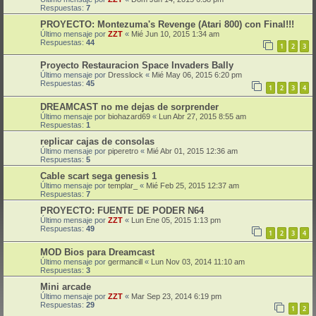
Respuestas:
7
PROYECTO: Montezuma's Revenge (Atari 800) con Final!!!
Último mensaje por
ZZT
«
Mié Jun 10, 2015 1:34 am
Respuestas:
44
1
2
3
Proyecto Restauracion Space Invaders Bally
Último mensaje por
Dresslock
«
Mié May 06, 2015 6:20 pm
Respuestas:
45
1
2
3
4
DREAMCAST no me dejas de sorprender
Último mensaje por
biohazard69
«
Lun Abr 27, 2015 8:55 am
Respuestas:
1
replicar cajas de consolas
Último mensaje por
piperetro
«
Mié Abr 01, 2015 12:36 am
Respuestas:
5
Cable scart sega genesis 1
Último mensaje por
templar_
«
Mié Feb 25, 2015 12:37 am
Respuestas:
7
PROYECTO: FUENTE DE PODER N64
Último mensaje por
ZZT
«
Lun Ene 05, 2015 1:13 pm
Respuestas:
49
1
2
3
4
MOD Bios para Dreamcast
Último mensaje por
germancill
«
Lun Nov 03, 2014 11:10 am
Respuestas:
3
Mini arcade
Último mensaje por
ZZT
«
Mar Sep 23, 2014 6:19 pm
Respuestas:
29
1
2