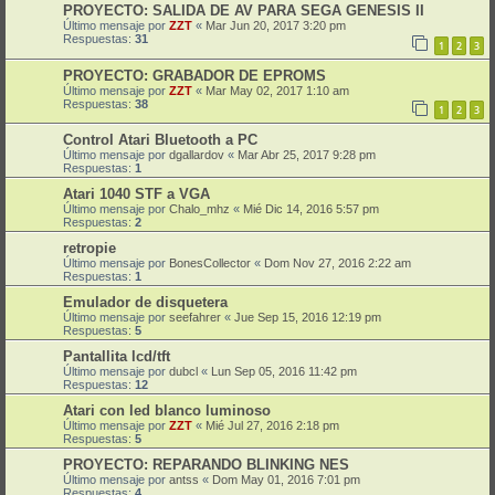
PROYECTO: SALIDA DE AV PARA SEGA GENESIS II
Último mensaje por
ZZT
«
Mar Jun 20, 2017 3:20 pm
Respuestas:
31
1
2
3
PROYECTO: GRABADOR DE EPROMS
Último mensaje por
ZZT
«
Mar May 02, 2017 1:10 am
Respuestas:
38
1
2
3
Control Atari Bluetooth a PC
Último mensaje por
dgallardov
«
Mar Abr 25, 2017 9:28 pm
Respuestas:
1
Atari 1040 STF a VGA
Último mensaje por
Chalo_mhz
«
Mié Dic 14, 2016 5:57 pm
Respuestas:
2
retropie
Último mensaje por
BonesCollector
«
Dom Nov 27, 2016 2:22 am
Respuestas:
1
Emulador de disquetera
Último mensaje por
seefahrer
«
Jue Sep 15, 2016 12:19 pm
Respuestas:
5
Pantallita lcd/tft
Último mensaje por
dubcl
«
Lun Sep 05, 2016 11:42 pm
Respuestas:
12
Atari con led blanco luminoso
Último mensaje por
ZZT
«
Mié Jul 27, 2016 2:18 pm
Respuestas:
5
PROYECTO: REPARANDO BLINKING NES
Último mensaje por
antss
«
Dom May 01, 2016 7:01 pm
Respuestas:
4