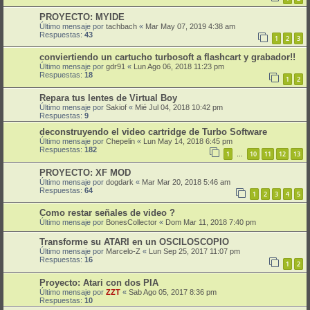
PROYECTO: MYIDE
Último mensaje por
tachbach
«
Mar May 07, 2019 4:38 am
Respuestas:
43
1
2
3
conviertiendo un cartucho turbosoft a flashcart y grabador!!
Último mensaje por
gdr91
«
Lun Ago 06, 2018 11:23 pm
Respuestas:
18
1
2
Repara tus lentes de Virtual Boy
Último mensaje por
Sakiof
«
Mié Jul 04, 2018 10:42 pm
Respuestas:
9
deconstruyendo el video cartridge de Turbo Software
Último mensaje por
Chepelin
«
Lun May 14, 2018 6:45 pm
Respuestas:
182
1
10
11
12
13
…
PROYECTO: XF MOD
Último mensaje por
dogdark
«
Mar Mar 20, 2018 5:46 am
Respuestas:
64
1
2
3
4
5
Como restar señales de video ?
Último mensaje por
BonesCollector
«
Dom Mar 11, 2018 7:40 pm
Transforme su ATARI en un OSCILOSCOPIO
Último mensaje por
Marcelo-Z
«
Lun Sep 25, 2017 11:07 pm
Respuestas:
16
1
2
Proyecto: Atari con dos PIA
Último mensaje por
ZZT
«
Sab Ago 05, 2017 8:36 pm
Respuestas:
10