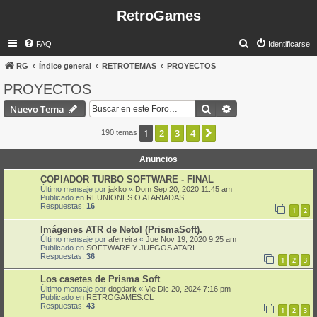
RetroGames
B
FAQ
Identificarse
u
RG
Índice general
RETROTEMAS
PROYECTOS
s
PROYECTOS
c
Buscar
Búsqueda avanzad
Nuevo Tema
a
r
1
2
3
4
Siguiente
190 temas
Anuncios
COPIADOR TURBO SOFTWARE - FINAL
Último mensaje por
jakko
«
Dom Sep 20, 2020 11:45 am
Publicado en
REUNIONES O ATARIADAS
Respuestas:
16
1
2
Imágenes ATR de Netol (PrismaSoft).
Último mensaje por
aferreira
«
Jue Nov 19, 2020 9:25 am
Publicado en
SOFTWARE Y JUEGOS ATARI
Respuestas:
36
1
2
3
Los casetes de Prisma Soft
Último mensaje por
dogdark
«
Vie Dic 20, 2024 7:16 pm
Publicado en
RETROGAMES.CL
Respuestas:
43
1
2
3