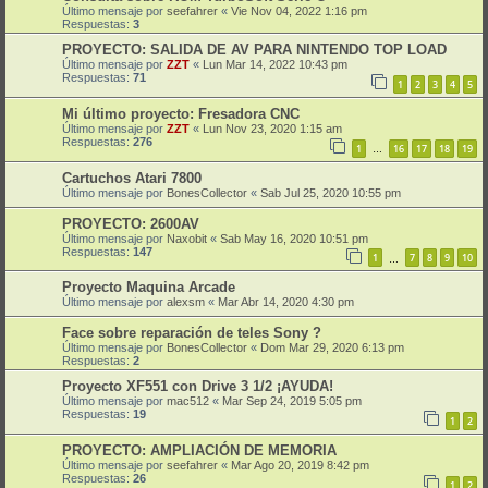
Último mensaje por
seefahrer
«
Vie Nov 04, 2022 1:16 pm
Respuestas:
3
PROYECTO: SALIDA DE AV PARA NINTENDO TOP LOAD
Último mensaje por
ZZT
«
Lun Mar 14, 2022 10:43 pm
Respuestas:
71
1
2
3
4
5
Mi último proyecto: Fresadora CNC
Último mensaje por
ZZT
«
Lun Nov 23, 2020 1:15 am
Respuestas:
276
1
16
17
18
19
…
Cartuchos Atari 7800
Último mensaje por
BonesCollector
«
Sab Jul 25, 2020 10:55 pm
PROYECTO: 2600AV
Último mensaje por
Naxobit
«
Sab May 16, 2020 10:51 pm
Respuestas:
147
1
7
8
9
10
…
Proyecto Maquina Arcade
Último mensaje por
alexsm
«
Mar Abr 14, 2020 4:30 pm
Face sobre reparación de teles Sony ?
Último mensaje por
BonesCollector
«
Dom Mar 29, 2020 6:13 pm
Respuestas:
2
Proyecto XF551 con Drive 3 1/2 ¡AYUDA!
Último mensaje por
mac512
«
Mar Sep 24, 2019 5:05 pm
Respuestas:
19
1
2
PROYECTO: AMPLIACIÓN DE MEMORIA
Último mensaje por
seefahrer
«
Mar Ago 20, 2019 8:42 pm
Respuestas:
26
1
2