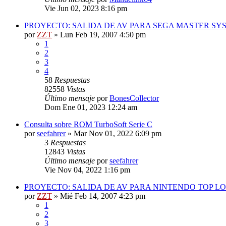
Vie Jun 02, 2023 8:16 pm
PROYECTO: SALIDA DE AV PARA SEGA MASTER SYS
por
ZZT
»
Lun Feb 19, 2007 4:50 pm
1
2
3
4
58
Respuestas
82558
Vistas
Último mensaje
por
BonesCollector
Dom Ene 01, 2023 12:24 am
Consulta sobre ROM TurboSoft Serie C
por
seefahrer
»
Mar Nov 01, 2022 6:09 pm
3
Respuestas
12843
Vistas
Último mensaje
por
seefahrer
Vie Nov 04, 2022 1:16 pm
PROYECTO: SALIDA DE AV PARA NINTENDO TOP L
por
ZZT
»
Mié Feb 14, 2007 4:23 pm
1
2
3