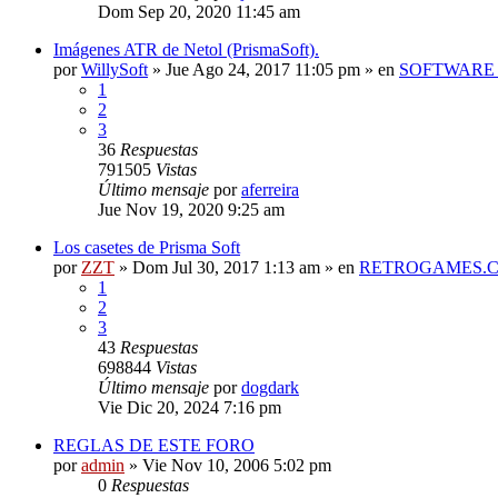
Dom Sep 20, 2020 11:45 am
Imágenes ATR de Netol (PrismaSoft).
por
WillySoft
»
Jue Ago 24, 2017 11:05 pm
» en
SOFTWARE 
1
2
3
36
Respuestas
791505
Vistas
Último mensaje
por
aferreira
Jue Nov 19, 2020 9:25 am
Los casetes de Prisma Soft
por
ZZT
»
Dom Jul 30, 2017 1:13 am
» en
RETROGAMES.
1
2
3
43
Respuestas
698844
Vistas
Último mensaje
por
dogdark
Vie Dic 20, 2024 7:16 pm
REGLAS DE ESTE FORO
por
admin
»
Vie Nov 10, 2006 5:02 pm
0
Respuestas