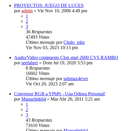
PROYECTOS: JUEGO DE LUCES
por
admin
»
Vie Nov 10, 2006 4:49 pm
1
2
3
36
Respuestas
47493
Vistas
Último mensaje
por
Chalo_mhz
Vie Nov 03, 2023 10:13 pm
Audio/Video compuesto Clon atari 2600 CVS RAMBO
por
seefahrer
»
Dom Jul 19, 2020 3:53 pm
8
Respuestas
16602
Vistas
Último mensaje
por
submax4ever
Vie Oct 20, 2023 2:07 am
Conversor RGB a YPbPr - Una Odisea Personal!
por
Manuelink64
»
Mar Abr 26, 2011 5:21 am
1
2
3
43
Respuestas
71610
Vistas
Último mensaje
por
Manuelink64