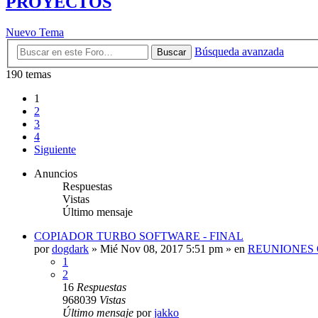
PROYECTOS
Nuevo Tema
Búsqueda avanzada
Buscar
190 temas
1
2
3
4
Siguiente
Anuncios
Respuestas
Vistas
Último mensaje
COPIADOR TURBO SOFTWARE - FINAL
por
dogdark
»
Mié Nov 08, 2017 5:51 pm
» en
REUNIONES 
1
2
16
Respuestas
968039
Vistas
Último mensaje
por
jakko