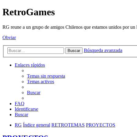
RetroGames
RG reune a un grupo de amigos Chilenos que estamos unidos por un h
Obviar
Búsqueda avanzada
Buscar
Enlaces rápidos
Temas sin respuesta
Temas activos
Buscar
FAQ
Identificarse
Buscar
RG
Índice general
RETROTEMAS
PROYECTOS