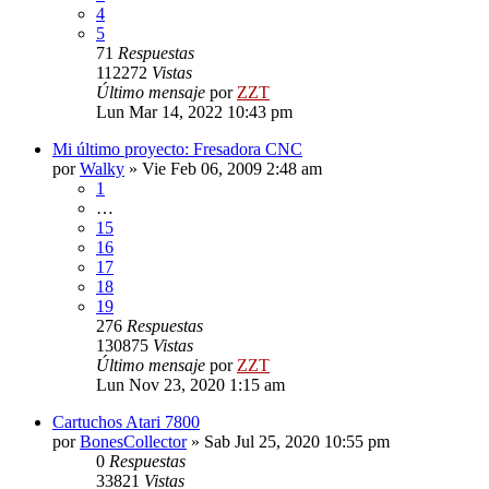
4
5
71
Respuestas
112272
Vistas
Último mensaje
por
ZZT
Lun Mar 14, 2022 10:43 pm
Mi último proyecto: Fresadora CNC
por
Walky
»
Vie Feb 06, 2009 2:48 am
1
…
15
16
17
18
19
276
Respuestas
130875
Vistas
Último mensaje
por
ZZT
Lun Nov 23, 2020 1:15 am
Cartuchos Atari 7800
por
BonesCollector
»
Sab Jul 25, 2020 10:55 pm
0
Respuestas
33821
Vistas