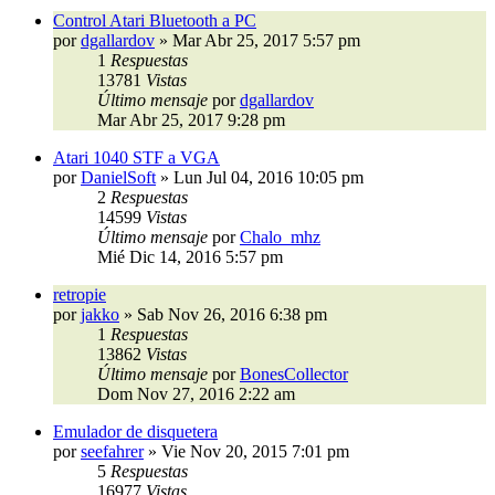
Control Atari Bluetooth a PC
por
dgallardov
»
Mar Abr 25, 2017 5:57 pm
1
Respuestas
13781
Vistas
Último mensaje
por
dgallardov
Mar Abr 25, 2017 9:28 pm
Atari 1040 STF a VGA
por
DanielSoft
»
Lun Jul 04, 2016 10:05 pm
2
Respuestas
14599
Vistas
Último mensaje
por
Chalo_mhz
Mié Dic 14, 2016 5:57 pm
retropie
por
jakko
»
Sab Nov 26, 2016 6:38 pm
1
Respuestas
13862
Vistas
Último mensaje
por
BonesCollector
Dom Nov 27, 2016 2:22 am
Emulador de disquetera
por
seefahrer
»
Vie Nov 20, 2015 7:01 pm
5
Respuestas
16977
Vistas