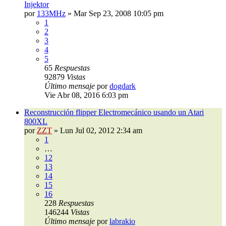
Injektor
por
133MHz
»
Mar Sep 23, 2008 10:05 pm
1
2
3
4
5
65
Respuestas
92879
Vistas
Último mensaje
por
dogdark
Vie Abr 08, 2016 6:03 pm
Reconstrucción flipper Electromecánico usando un Atari
800XL
por
ZZT
»
Lun Jul 02, 2012 2:34 am
1
…
12
13
14
15
16
228
Respuestas
146244
Vistas
Último mensaje
por
labrakio