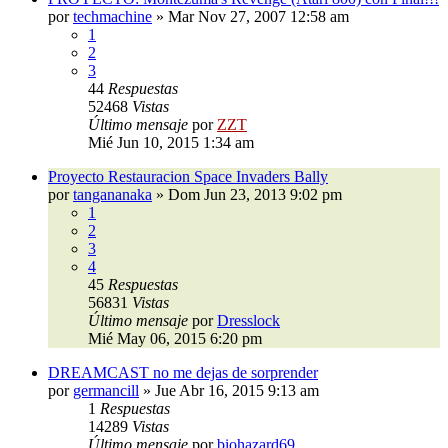
por
techmachine
»
Mar Nov 27, 2007 12:58 am
1
2
3
44
Respuestas
52468
Vistas
Último mensaje
por
ZZT
Mié Jun 10, 2015 1:34 am
Proyecto Restauracion Space Invaders Bally
por
tangananaka
»
Dom Jun 23, 2013 9:02 pm
1
2
3
4
45
Respuestas
56831
Vistas
Último mensaje
por
Dresslock
Mié May 06, 2015 6:20 pm
DREAMCAST no me dejas de sorprender
por
germancill
»
Jue Abr 16, 2015 9:13 am
1
Respuestas
14289
Vistas
Último mensaje
por
biohazard69