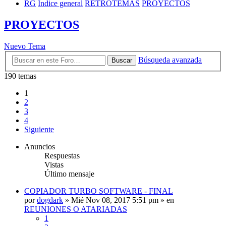
RG
Índice general
RETROTEMAS
PROYECTOS
PROYECTOS
Nuevo Tema
Búsqueda avanzada
Buscar
190 temas
1
2
3
4
Siguiente
Anuncios
Respuestas
Vistas
Último mensaje
COPIADOR TURBO SOFTWARE - FINAL
por
dogdark
»
Mié Nov 08, 2017 5:51 pm
» en
REUNIONES O ATARIADAS
1