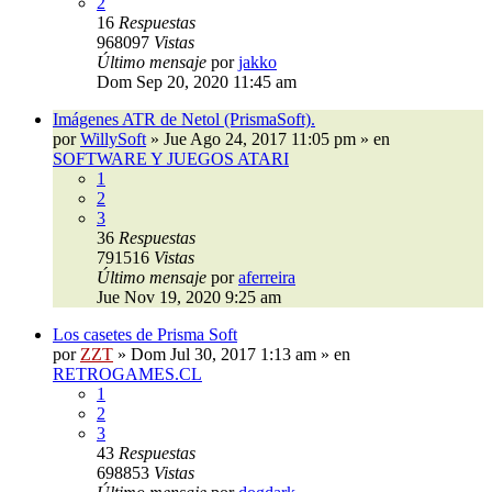
2
16
Respuestas
968097
Vistas
Último mensaje
por
jakko
Dom Sep 20, 2020 11:45 am
Imágenes ATR de Netol (PrismaSoft).
por
WillySoft
»
Jue Ago 24, 2017 11:05 pm
» en
SOFTWARE Y JUEGOS ATARI
1
2
3
36
Respuestas
791516
Vistas
Último mensaje
por
aferreira
Jue Nov 19, 2020 9:25 am
Los casetes de Prisma Soft
por
ZZT
»
Dom Jul 30, 2017 1:13 am
» en
RETROGAMES.CL
1
2
3
43
Respuestas
698853
Vistas