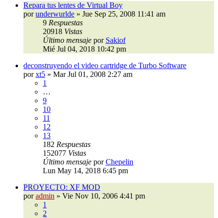
Repara tus lentes de Virtual Boy
por
underwurlde
»
Jue Sep 25, 2008 11:41 am
9
Respuestas
20918
Vistas
Último mensaje
por
Sakiof
Mié Jul 04, 2018 10:42 pm
deconstruyendo el video cartridge de Turbo Software
por
xt5
»
Mar Jul 01, 2008 2:27 am
1
…
9
10
11
12
13
182
Respuestas
152077
Vistas
Último mensaje
por
Chepelin
Lun May 14, 2018 6:45 pm
PROYECTO: XF MOD
por
admin
»
Vie Nov 10, 2006 4:41 pm
1
2