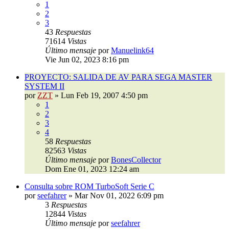
1
2
3
43
Respuestas
71614
Vistas
Último mensaje
por
Manuelink64
Vie Jun 02, 2023 8:16 pm
PROYECTO: SALIDA DE AV PARA SEGA MASTER
SYSTEM II
por
ZZT
»
Lun Feb 19, 2007 4:50 pm
1
2
3
4
58
Respuestas
82563
Vistas
Último mensaje
por
BonesCollector
Dom Ene 01, 2023 12:24 am
Consulta sobre ROM TurboSoft Serie C
por
seefahrer
»
Mar Nov 01, 2022 6:09 pm
3
Respuestas
12844
Vistas
Último mensaje
por
seefahrer