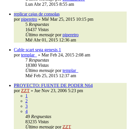
Lun Abr 27, 2015 8:55 am
replicar cajas de consolas
por
piperetro
»
Mié Mar 25, 2015 10:15 pm
5
Respuestas
16437
Vistas
Último mensaje
por
piperetro
Mié Abr 01, 2015 12:36 am
Cable scart sega genesis 1
por
templar_
»
Mar Feb 24, 2015 2:08 am
7
Respuestas
18380
Vistas
Último mensaje
por
templar_
Mié Feb 25, 2015 12:37 am
PROYECTO: FUENTE DE PODER N64
por
ZZT
»
Jue Nov 23, 2006 5:23 pm
1
2
3
4
49
Respuestas
83235
Vistas
Último mensaje
por
ZZT