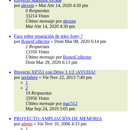
Proyecto Maquina Arcade
por
alexsm
»
Mar Abr 14, 2020 4:30 pm
0
Respuestas
33214
Vistas
Último mensaje
por
alexsm
Mar Abr 14, 2020 4:30 pm
Face sobre reparación de teles Sony ?
por
BonesCollector
»
Dom Mar 08, 2020 6:14 pm
2
Respuestas
13350
Vistas
Último mensaje
por
BonesCollector
Dom Mar 29, 2020 6:13 pm
Proyecto XF551 con Drive 3 1/2 ¡AYUDA!
por
seefahrer
»
Vie Nov 22, 2013 7:49 pm
1
2
19
Respuestas
35956
Vistas
Último mensaje
por
mac512
Mar Sep 24, 2019 5:05 pm
PROYECTO: AMPLIACIÓN DE MEMORIA
por
admin
»
Vie Nov 10, 2006 4:33 pm
1