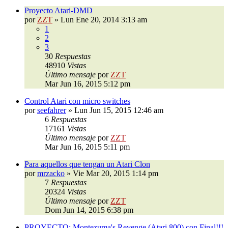
Proyecto Atari-DMD
por
ZZT
»
Lun Ene 20, 2014 3:13 am
1
2
3
30
Respuestas
48910
Vistas
Último mensaje
por
ZZT
Mar Jun 16, 2015 5:12 pm
Control Atari con micro switches
por
seefahrer
»
Lun Jun 15, 2015 12:46 am
6
Respuestas
17161
Vistas
Último mensaje
por
ZZT
Mar Jun 16, 2015 5:11 pm
Para aquellos que tengan un Atari Clon
por
mrzacko
»
Vie Mar 20, 2015 1:14 pm
7
Respuestas
20324
Vistas
Último mensaje
por
ZZT
Dom Jun 14, 2015 6:38 pm
PROYECTO: Montezuma's Revenge (Atari 800) con Final!!!