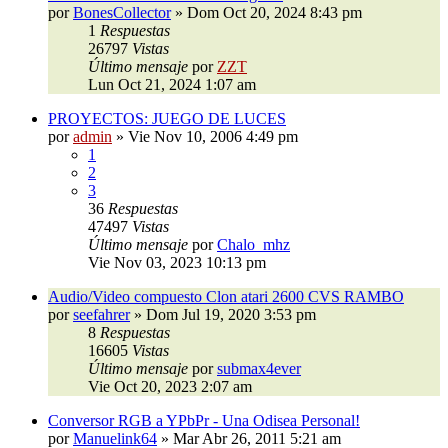
por
BonesCollector
»
Dom Oct 20, 2024 8:43 pm
1
Respuestas
26797
Vistas
Último mensaje
por
ZZT
Lun Oct 21, 2024 1:07 am
PROYECTOS: JUEGO DE LUCES
por
admin
»
Vie Nov 10, 2006 4:49 pm
1
2
3
36
Respuestas
47497
Vistas
Último mensaje
por
Chalo_mhz
Vie Nov 03, 2023 10:13 pm
Audio/Video compuesto Clon atari 2600 CVS RAMBO
por
seefahrer
»
Dom Jul 19, 2020 3:53 pm
8
Respuestas
16605
Vistas
Último mensaje
por
submax4ever
Vie Oct 20, 2023 2:07 am
Conversor RGB a YPbPr - Una Odisea Personal!
por
Manuelink64
»
Mar Abr 26, 2011 5:21 am