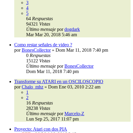
3
4
5
64
Respuestas
94321
Vistas
Último mensaje
por
dogdark
Mar Mar 20, 2018 5:46 am
Como restar señales de video ?
por
BonesCollector
»
Dom Mar 11, 2018 7:40 pm
0
Respuestas
15122
Vistas
Último mensaje
por
BonesCollector
Dom Mar 11, 2018 7:40 pm
Transforme su ATARI en un OSCILOSCOPIO
por
Chalo_mhz
»
Dom Ene 03, 2010 2:22 am
1
2
16
Respuestas
28238
Vistas
Último mensaje
por
Marcelo-Z
Lun Sep 25, 2017 11:07 pm
Proyecto: Atari con dos PIA