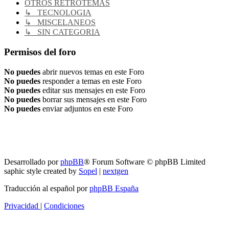
OTROS RETROTEMAS
↳ TECNOLOGIA
↳ MISCELANEOS
↳ SIN CATEGORIA
Permisos del foro
No puedes
abrir nuevos temas en este Foro
No puedes
responder a temas en este Foro
No puedes
editar sus mensajes en este Foro
No puedes
borrar sus mensajes en este Foro
No puedes
enviar adjuntos en este Foro
RG
Índice general
Todos los horarios son
UTC-04:00
Borrar cookies
Desarrollado por
phpBB
® Forum Software © phpBB Limited
saphic style created by
Sopel
|
nextgen
Traducción al español por
phpBB España
Privacidad
|
Condiciones