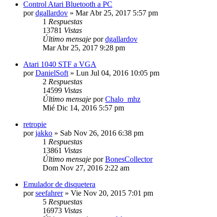
Control Atari Bluetooth a PC
por
dgallardov
»
Mar Abr 25, 2017 5:57 pm
1
Respuestas
13781
Vistas
Último mensaje
por
dgallardov
Mar Abr 25, 2017 9:28 pm
Atari 1040 STF a VGA
por
DanielSoft
»
Lun Jul 04, 2016 10:05 pm
2
Respuestas
14599
Vistas
Último mensaje
por
Chalo_mhz
Mié Dic 14, 2016 5:57 pm
retropie
por
jakko
»
Sab Nov 26, 2016 6:38 pm
1
Respuestas
13861
Vistas
Último mensaje
por
BonesCollector
Dom Nov 27, 2016 2:22 am
Emulador de disquetera
por
seefahrer
»
Vie Nov 20, 2015 7:01 pm
5
Respuestas
16973
Vistas