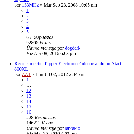
por
133MHz
»
Mar Sep 23, 2008 10:05 pm
1
2
3
4
5
65
Respuestas
92866
Vistas
Último mensaje
por
dogdark
Vie Abr 08, 2016 6:03 pm
Reconstrucción flipper Electromecánico usando un Atari
800XL
por
ZZT
»
Lun Jul 02, 2012 2:34 am
1
…
12
13
14
15
16
228
Respuestas
146211
Vistas
Último mensaje
por
labrakio
Vie Mar 25, 2016 4:03 pm