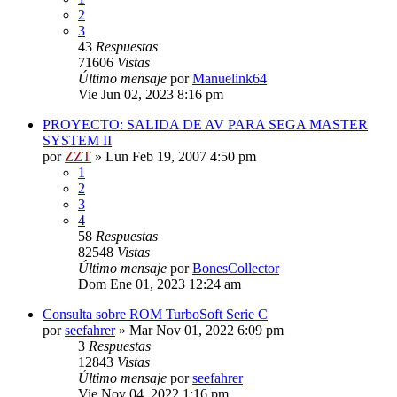
2
3
43
Respuestas
71606
Vistas
Último mensaje
por
Manuelink64
Vie Jun 02, 2023 8:16 pm
PROYECTO: SALIDA DE AV PARA SEGA MASTER
SYSTEM II
por
ZZT
»
Lun Feb 19, 2007 4:50 pm
1
2
3
4
58
Respuestas
82548
Vistas
Último mensaje
por
BonesCollector
Dom Ene 01, 2023 12:24 am
Consulta sobre ROM TurboSoft Serie C
por
seefahrer
»
Mar Nov 01, 2022 6:09 pm
3
Respuestas
12843
Vistas
Último mensaje
por
seefahrer
Vie Nov 04, 2022 1:16 pm