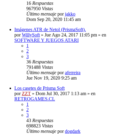
16
Respuestas
967950
Vistas
Último mensaje
por
jakko
Dom Sep 20, 2020 11:45 am
Imágenes ATR de Netol (PrismaSoft).
por
WillySoft
»
Jue Ago 24, 2017 11:05 pm
» en
SOFTWARE Y JUEGOS ATARI
1
2
3
36
Respuestas
791488
Vistas
Último mensaje
por
aferreira
Jue Nov 19, 2020 9:25 am
Los casetes de Prisma Soft
por
ZZT
»
Dom Jul 30, 2017 1:13 am
» en
RETROGAMES.CL
1
2
3
43
Respuestas
698823
Vistas
Último mensaje
por
dogdark