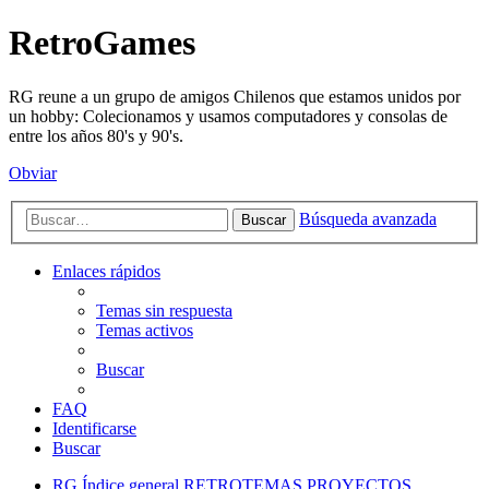
RetroGames
RG reune a un grupo de amigos Chilenos que estamos unidos por
un hobby: Colecionamos y usamos computadores y consolas de
entre los años 80's y 90's.
Obviar
Búsqueda avanzada
Buscar
Enlaces rápidos
Temas sin respuesta
Temas activos
Buscar
FAQ
Identificarse
Buscar
RG
Índice general
RETROTEMAS
PROYECTOS