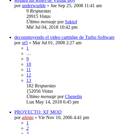
Repara tus lentes de Virtual Boy
por
underwurlde
»
Jue Sep 25, 2008 11:41 am
9
Respuestas
20915
Vistas
Último mensaje
por
Sakiof
Mié Jul 04, 2018 10:42 pm
deconstruyendo el video cartridge de Turbo Software
por
xt5
»
Mar Jul 01, 2008 2:27 am
1
…
9
10
11
12
13
182
Respuestas
152056
Vistas
Último mensaje
por
Chepelin
Lun May 14, 2018 6:45 pm
PROYECTO: XF MOD
por
admin
»
Vie Nov 10, 2006 4:41 pm
1
2
3