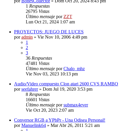
por
BonesCollector
»
Dom Oct 20, 2024 8:43 pm
1
Respuestas
26795
Vistas
Último mensaje
por
ZZT
Lun Oct 21, 2024 1:07 am
PROYECTOS: JUEGO DE LUCES
por
admin
»
Vie Nov 10, 2006 4:49 pm
1
2
3
36
Respuestas
47481
Vistas
Último mensaje
por
Chalo_mhz
Vie Nov 03, 2023 10:13 pm
Audio/Video compuesto Clon atari 2600 CVS RAMBO
por
seefahrer
»
Dom Jul 19, 2020 3:53 pm
8
Respuestas
16601
Vistas
Último mensaje
por
submax4ever
Vie Oct 20, 2023 2:07 am
Conversor RGB a YPbPr - Una Odisea Personal!
por
Manuelink64
»
Mar Abr 26, 2011 5:21 am
1