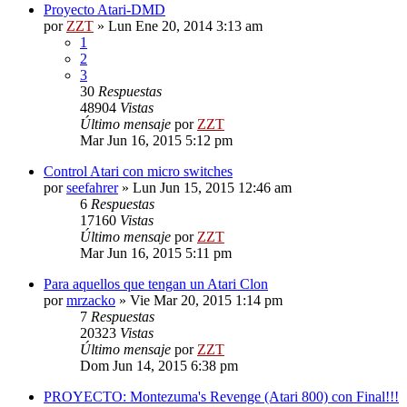
Proyecto Atari-DMD
por
ZZT
»
Lun Ene 20, 2014 3:13 am
1
2
3
30
Respuestas
48904
Vistas
Último mensaje
por
ZZT
Mar Jun 16, 2015 5:12 pm
Control Atari con micro switches
por
seefahrer
»
Lun Jun 15, 2015 12:46 am
6
Respuestas
17160
Vistas
Último mensaje
por
ZZT
Mar Jun 16, 2015 5:11 pm
Para aquellos que tengan un Atari Clon
por
mrzacko
»
Vie Mar 20, 2015 1:14 pm
7
Respuestas
20323
Vistas
Último mensaje
por
ZZT
Dom Jun 14, 2015 6:38 pm
PROYECTO: Montezuma's Revenge (Atari 800) con Final!!!