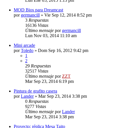
Lun Ene 05, 2015 1:13 pm
MOD Bios para Dreamcast
por
germancill
»
Vie Sep 12, 2014 8:52 pm
3
Respuestas
16136
Vistas
Último mensaje
por
germancill
Lun Nov 03, 2014 11:10 am
Mini arcade
por
Toledo
»
Dom Sep 16, 2012 9:42 pm
1
2
29
Respuestas
32517
Vistas
Último mensaje
por
ZZT
Mar Sep 23, 2014 6:19 pm
Pintura de grafito casera
por
Lander
»
Mar Sep 23, 2014 3:38 pm
0
Respuestas
9277
Vistas
Último mensaje
por
Lander
Mar Sep 23, 2014 3:38 pm
Proyecto: réplica Mesa Taito