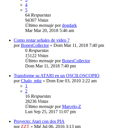
4
5
64
Respuestas
94307
Vistas
Último mensaje
por
dogdark
Mar Mar 20, 2018 5:46 am
Como restar señales de video ?
por
BonesCollector
»
Dom Mar 11, 2018 7:40 pm
0
Respuestas
15122
Vistas
Último mensaje
por
BonesCollector
Dom Mar 11, 2018 7:40 pm
Transforme su ATARI en un OSCILOSCOPIO
por
Chalo_mhz
»
Dom Ene 03, 2010 2:22 am
1
2
16
Respuestas
28236
Vistas
Último mensaje
por
Marcelo-Z
Lun Sep 25, 2017 11:07 pm
Proyecto: Atari con dos PIA
por
ZZT
»
Mié Jul 06, 2016 3:13 pm