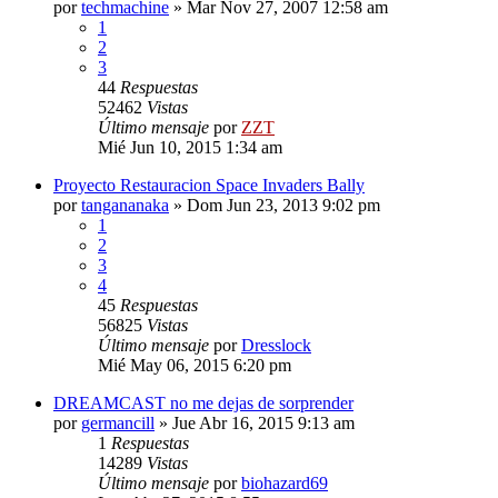
por
techmachine
»
Mar Nov 27, 2007 12:58 am
1
2
3
44
Respuestas
52462
Vistas
Último mensaje
por
ZZT
Mié Jun 10, 2015 1:34 am
Proyecto Restauracion Space Invaders Bally
por
tangananaka
»
Dom Jun 23, 2013 9:02 pm
1
2
3
4
45
Respuestas
56825
Vistas
Último mensaje
por
Dresslock
Mié May 06, 2015 6:20 pm
DREAMCAST no me dejas de sorprender
por
germancill
»
Jue Abr 16, 2015 9:13 am
1
Respuestas
14289
Vistas
Último mensaje
por
biohazard69