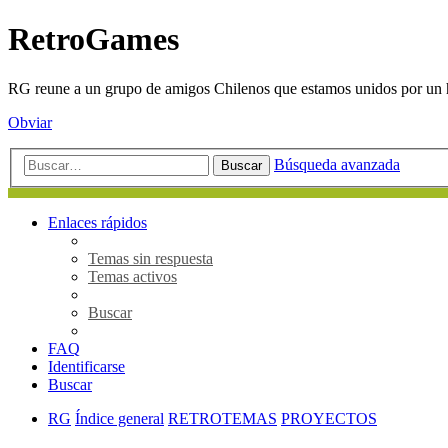
RetroGames
RG reune a un grupo de amigos Chilenos que estamos unidos por un h
Obviar
Búsqueda avanzada
Buscar
Enlaces rápidos
Temas sin respuesta
Temas activos
Buscar
FAQ
Identificarse
Buscar
RG
Índice general
RETROTEMAS
PROYECTOS