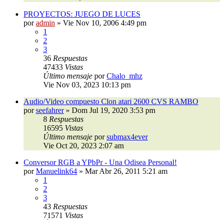
PROYECTOS: JUEGO DE LUCES
por
admin
»
Vie Nov 10, 2006 4:49 pm
1
2
3
36
Respuestas
47433
Vistas
Último mensaje
por
Chalo_mhz
Vie Nov 03, 2023 10:13 pm
Audio/Video compuesto Clon atari 2600 CVS RAMBO
por
seefahrer
»
Dom Jul 19, 2020 3:53 pm
8
Respuestas
16595
Vistas
Último mensaje
por
submax4ever
Vie Oct 20, 2023 2:07 am
Conversor RGB a YPbPr - Una Odisea Personal!
por
Manuelink64
»
Mar Abr 26, 2011 5:21 am
1
2
3
43
Respuestas
71571
Vistas