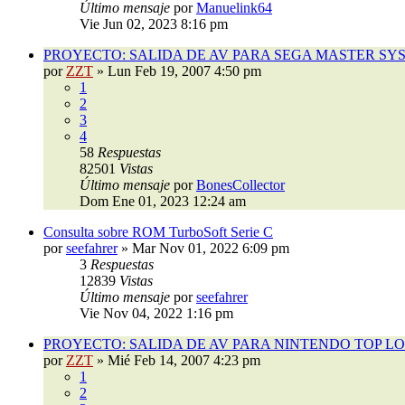
Último mensaje
por
Manuelink64
Vie Jun 02, 2023 8:16 pm
PROYECTO: SALIDA DE AV PARA SEGA MASTER SYS
por
ZZT
»
Lun Feb 19, 2007 4:50 pm
1
2
3
4
58
Respuestas
82501
Vistas
Último mensaje
por
BonesCollector
Dom Ene 01, 2023 12:24 am
Consulta sobre ROM TurboSoft Serie C
por
seefahrer
»
Mar Nov 01, 2022 6:09 pm
3
Respuestas
12839
Vistas
Último mensaje
por
seefahrer
Vie Nov 04, 2022 1:16 pm
PROYECTO: SALIDA DE AV PARA NINTENDO TOP L
por
ZZT
»
Mié Feb 14, 2007 4:23 pm
1
2