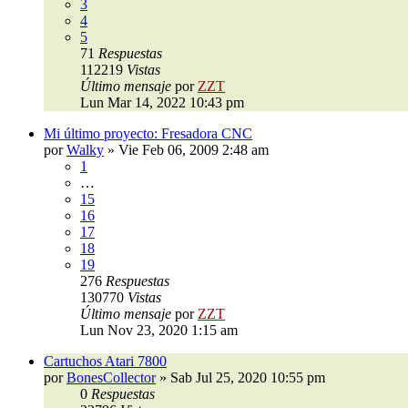
3
4
5
71
Respuestas
112219
Vistas
Último mensaje
por
ZZT
Lun Mar 14, 2022 10:43 pm
Mi último proyecto: Fresadora CNC
por
Walky
»
Vie Feb 06, 2009 2:48 am
1
…
15
16
17
18
19
276
Respuestas
130770
Vistas
Último mensaje
por
ZZT
Lun Nov 23, 2020 1:15 am
Cartuchos Atari 7800
por
BonesCollector
»
Sab Jul 25, 2020 10:55 pm
0
Respuestas