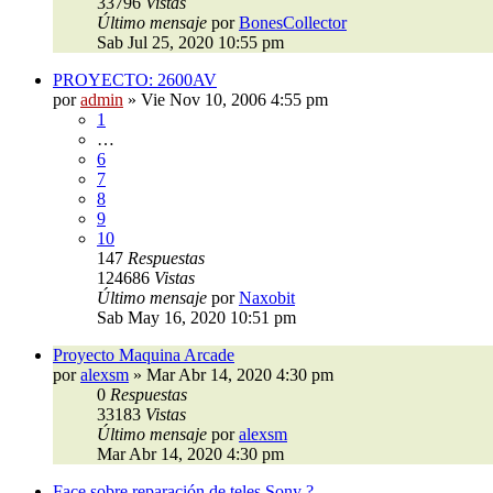
33796
Vistas
Último mensaje
por
BonesCollector
Sab Jul 25, 2020 10:55 pm
PROYECTO: 2600AV
por
admin
»
Vie Nov 10, 2006 4:55 pm
1
…
6
7
8
9
10
147
Respuestas
124686
Vistas
Último mensaje
por
Naxobit
Sab May 16, 2020 10:51 pm
Proyecto Maquina Arcade
por
alexsm
»
Mar Abr 14, 2020 4:30 pm
0
Respuestas
33183
Vistas
Último mensaje
por
alexsm
Mar Abr 14, 2020 4:30 pm
Face sobre reparación de teles Sony ?