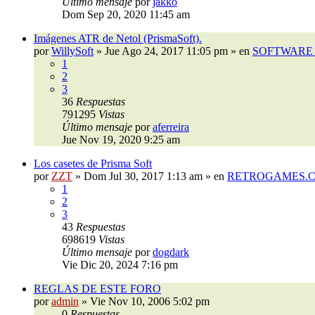
Último mensaje
por
jakko
Dom Sep 20, 2020 11:45 am
Imágenes ATR de Netol (PrismaSoft).
por
WillySoft
»
Jue Ago 24, 2017 11:05 pm
» en
SOFTWARE 
1
2
3
36
Respuestas
791295
Vistas
Último mensaje
por
aferreira
Jue Nov 19, 2020 9:25 am
Los casetes de Prisma Soft
por
ZZT
»
Dom Jul 30, 2017 1:13 am
» en
RETROGAMES.
1
2
3
43
Respuestas
698619
Vistas
Último mensaje
por
dogdark
Vie Dic 20, 2024 7:16 pm
REGLAS DE ESTE FORO
por
admin
»
Vie Nov 10, 2006 5:02 pm
0
Respuestas