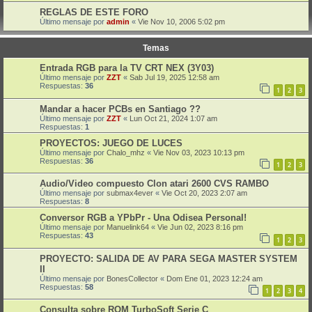
REGLAS DE ESTE FORO
Último mensaje por
admin
«
Vie Nov 10, 2006 5:02 pm
Temas
Entrada RGB para la TV CRT NEX (3Y03)
Último mensaje por
ZZT
«
Sab Jul 19, 2025 12:58 am
Respuestas:
36
1
2
3
Mandar a hacer PCBs en Santiago ??
Último mensaje por
ZZT
«
Lun Oct 21, 2024 1:07 am
Respuestas:
1
PROYECTOS: JUEGO DE LUCES
Último mensaje por
Chalo_mhz
«
Vie Nov 03, 2023 10:13 pm
Respuestas:
36
1
2
3
Audio/Video compuesto Clon atari 2600 CVS RAMBO
Último mensaje por
submax4ever
«
Vie Oct 20, 2023 2:07 am
Respuestas:
8
Conversor RGB a YPbPr - Una Odisea Personal!
Último mensaje por
Manuelink64
«
Vie Jun 02, 2023 8:16 pm
Respuestas:
43
1
2
3
PROYECTO: SALIDA DE AV PARA SEGA MASTER SYSTEM
II
Último mensaje por
BonesCollector
«
Dom Ene 01, 2023 12:24 am
Respuestas:
58
1
2
3
4
Consulta sobre ROM TurboSoft Serie C