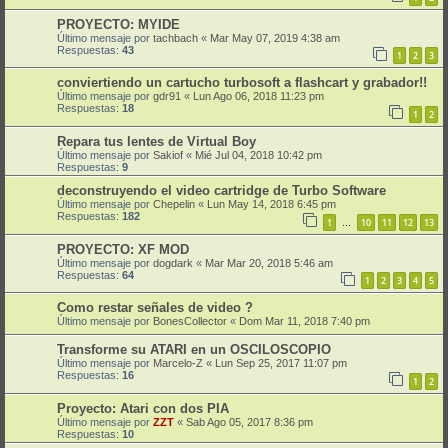
PROYECTO: MYIDE
Último mensaje por
tachbach
«
Mar May 07, 2019 4:38 am
Respuestas:
43
1
2
3
conviertiendo un cartucho turbosoft a flashcart y grabador!!
Último mensaje por
gdr91
«
Lun Ago 06, 2018 11:23 pm
Respuestas:
18
1
2
Repara tus lentes de Virtual Boy
Último mensaje por
Sakiof
«
Mié Jul 04, 2018 10:42 pm
Respuestas:
9
deconstruyendo el video cartridge de Turbo Software
Último mensaje por
Chepelin
«
Lun May 14, 2018 6:45 pm
Respuestas:
182
1
10
11
12
13
…
PROYECTO: XF MOD
Último mensaje por
dogdark
«
Mar Mar 20, 2018 5:46 am
Respuestas:
64
1
2
3
4
5
Como restar señales de video ?
Último mensaje por
BonesCollector
«
Dom Mar 11, 2018 7:40 pm
Transforme su ATARI en un OSCILOSCOPIO
Último mensaje por
Marcelo-Z
«
Lun Sep 25, 2017 11:07 pm
Respuestas:
16
1
2
Proyecto: Atari con dos PIA
Último mensaje por
ZZT
«
Sab Ago 05, 2017 8:36 pm
Respuestas:
10