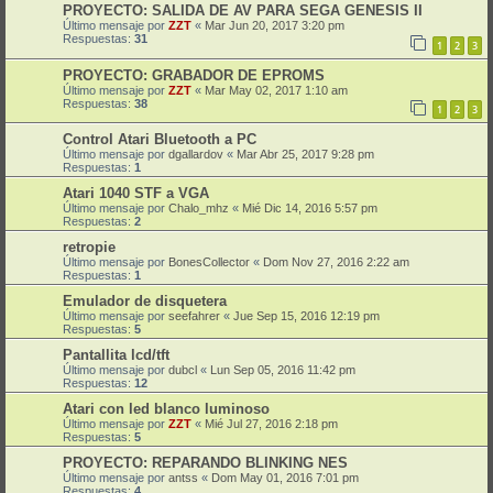
PROYECTO: SALIDA DE AV PARA SEGA GENESIS II
Último mensaje por
ZZT
«
Mar Jun 20, 2017 3:20 pm
Respuestas:
31
1
2
3
PROYECTO: GRABADOR DE EPROMS
Último mensaje por
ZZT
«
Mar May 02, 2017 1:10 am
Respuestas:
38
1
2
3
Control Atari Bluetooth a PC
Último mensaje por
dgallardov
«
Mar Abr 25, 2017 9:28 pm
Respuestas:
1
Atari 1040 STF a VGA
Último mensaje por
Chalo_mhz
«
Mié Dic 14, 2016 5:57 pm
Respuestas:
2
retropie
Último mensaje por
BonesCollector
«
Dom Nov 27, 2016 2:22 am
Respuestas:
1
Emulador de disquetera
Último mensaje por
seefahrer
«
Jue Sep 15, 2016 12:19 pm
Respuestas:
5
Pantallita lcd/tft
Último mensaje por
dubcl
«
Lun Sep 05, 2016 11:42 pm
Respuestas:
12
Atari con led blanco luminoso
Último mensaje por
ZZT
«
Mié Jul 27, 2016 2:18 pm
Respuestas:
5
PROYECTO: REPARANDO BLINKING NES
Último mensaje por
antss
«
Dom May 01, 2016 7:01 pm
Respuestas:
4