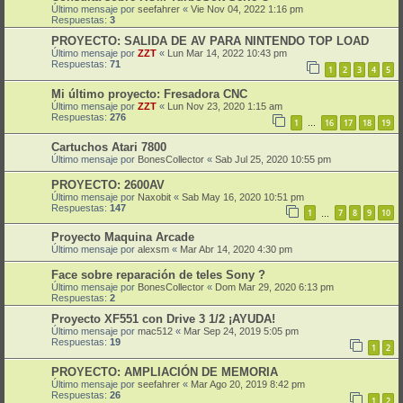
Último mensaje por
seefahrer
«
Vie Nov 04, 2022 1:16 pm
Respuestas:
3
PROYECTO: SALIDA DE AV PARA NINTENDO TOP LOAD
Último mensaje por
ZZT
«
Lun Mar 14, 2022 10:43 pm
Respuestas:
71
1
2
3
4
5
Mi último proyecto: Fresadora CNC
Último mensaje por
ZZT
«
Lun Nov 23, 2020 1:15 am
Respuestas:
276
1
16
17
18
19
…
Cartuchos Atari 7800
Último mensaje por
BonesCollector
«
Sab Jul 25, 2020 10:55 pm
PROYECTO: 2600AV
Último mensaje por
Naxobit
«
Sab May 16, 2020 10:51 pm
Respuestas:
147
1
7
8
9
10
…
Proyecto Maquina Arcade
Último mensaje por
alexsm
«
Mar Abr 14, 2020 4:30 pm
Face sobre reparación de teles Sony ?
Último mensaje por
BonesCollector
«
Dom Mar 29, 2020 6:13 pm
Respuestas:
2
Proyecto XF551 con Drive 3 1/2 ¡AYUDA!
Último mensaje por
mac512
«
Mar Sep 24, 2019 5:05 pm
Respuestas:
19
1
2
PROYECTO: AMPLIACIÓN DE MEMORIA
Último mensaje por
seefahrer
«
Mar Ago 20, 2019 8:42 pm
Respuestas:
26
1
2