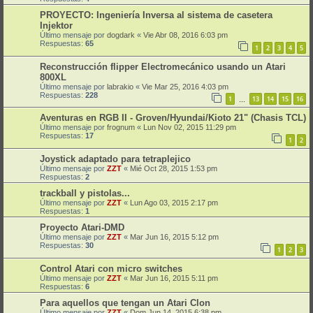
PROYECTO: Ingeniería Inversa al sistema de casetera
Injektor
Último mensaje por
dogdark
«
Vie Abr 08, 2016 6:03 pm
Respuestas:
65
1
2
3
4
5
Reconstrucción flipper Electromecánico usando un Atari
800XL
Último mensaje por
labrakio
«
Vie Mar 25, 2016 4:03 pm
Respuestas:
228
1
13
14
15
16
…
Aventuras en RGB II - Groven/Hyundai/Kioto 21" (Chasis TCL)
Último mensaje por
frognum
«
Lun Nov 02, 2015 11:29 pm
Respuestas:
17
1
2
Joystick adaptado para tetraplejico
Último mensaje por
ZZT
«
Mié Oct 28, 2015 1:53 pm
Respuestas:
2
trackball y pistolas...
Último mensaje por
ZZT
«
Lun Ago 03, 2015 2:17 pm
Respuestas:
1
Proyecto Atari-DMD
Último mensaje por
ZZT
«
Mar Jun 16, 2015 5:12 pm
Respuestas:
30
1
2
3
Control Atari con micro switches
Último mensaje por
ZZT
«
Mar Jun 16, 2015 5:11 pm
Respuestas:
6
Para aquellos que tengan un Atari Clon
Último mensaje por
ZZT
«
Dom Jun 14, 2015 6:38 pm