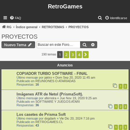
RetroGames
B
FAQ
Identificarse
u
RG
Índice general
RETROTEMAS
PROYECTOS
s
PROYECTOS
c
Buscar
Búsqueda avanzad
Nuevo Tema
a
r
1
2
3
4
Siguiente
190 temas
Anuncios
COPIADOR TURBO SOFTWARE - FINAL
Último mensaje por
jakko
«
Dom Sep 20, 2020 11:45 am
Publicado en
REUNIONES O ATARIADAS
Respuestas:
16
1
2
Imágenes ATR de Netol (PrismaSoft).
Último mensaje por
aferreira
«
Jue Nov 19, 2020 9:25 am
Publicado en
SOFTWARE Y JUEGOS ATARI
Respuestas:
36
1
2
3
Los casetes de Prisma Soft
Último mensaje por
dogdark
«
Vie Dic 20, 2024 7:16 pm
Publicado en
RETROGAMES.CL
Respuestas:
43
1
2
3