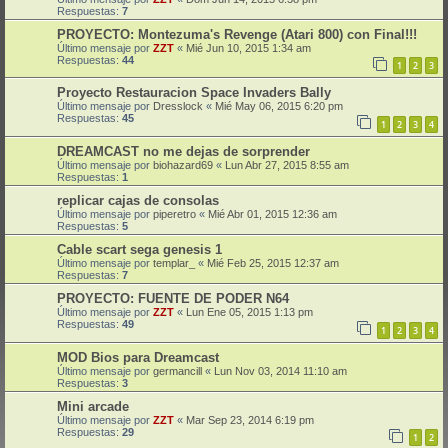
Respuestas:
7
PROYECTO: Montezuma's Revenge (Atari 800) con Final!!!
Último mensaje por
ZZT
«
Mié Jun 10, 2015 1:34 am
Respuestas:
44
1
2
3
Proyecto Restauracion Space Invaders Bally
Último mensaje por
Dresslock
«
Mié May 06, 2015 6:20 pm
Respuestas:
45
1
2
3
4
DREAMCAST no me dejas de sorprender
Último mensaje por
biohazard69
«
Lun Abr 27, 2015 8:55 am
Respuestas:
1
replicar cajas de consolas
Último mensaje por
piperetro
«
Mié Abr 01, 2015 12:36 am
Respuestas:
5
Cable scart sega genesis 1
Último mensaje por
templar_
«
Mié Feb 25, 2015 12:37 am
Respuestas:
7
PROYECTO: FUENTE DE PODER N64
Último mensaje por
ZZT
«
Lun Ene 05, 2015 1:13 pm
Respuestas:
49
1
2
3
4
MOD Bios para Dreamcast
Último mensaje por
germancill
«
Lun Nov 03, 2014 11:10 am
Respuestas:
3
Mini arcade
Último mensaje por
ZZT
«
Mar Sep 23, 2014 6:19 pm
Respuestas:
29
1
2