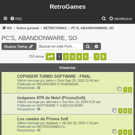
RetroGames
B
FAQ
Identificarse
u
RG
Índice general
RETROTEMAS
PC'S, ABANDONWARE, SO
s
PC'S, ABANDONWARE, SO
c
Buscar
Búsqueda avanzad
Nuevo Tema
a
r
Página
1
de
7
1
2
3
4
5
7
Siguiente
333 temas
…
Anuncios
COPIADOR TURBO SOFTWARE - FINAL
Último mensaje por
jakko
«
Dom Sep 20, 2020 11:45 am
Publicado en
REUNIONES O ATARIADAS
Respuestas:
16
1
2
Imágenes ATR de Netol (PrismaSoft).
Último mensaje por
aferreira
«
Jue Nov 19, 2020 9:25 am
Publicado en
SOFTWARE Y JUEGOS ATARI
Respuestas:
36
1
2
3
Los casetes de Prisma Soft
Último mensaje por
dogdark
«
Vie Dic 20, 2024 7:16 pm
Publicado en
RETROGAMES.CL
Respuestas:
43
1
2
3