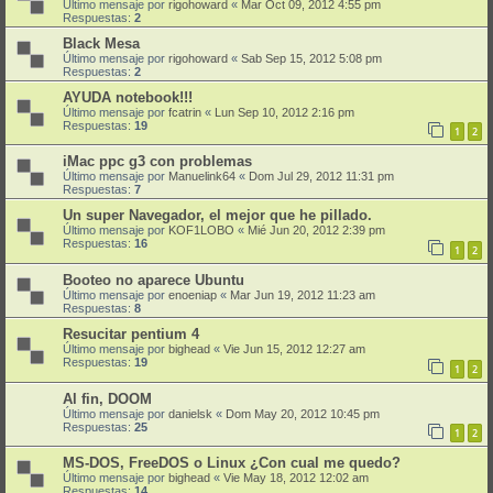
Último mensaje por
rigohoward
«
Mar Oct 09, 2012 4:55 pm
Respuestas:
2
Black Mesa
Último mensaje por
rigohoward
«
Sab Sep 15, 2012 5:08 pm
Respuestas:
2
AYUDA notebook!!!
Último mensaje por
fcatrin
«
Lun Sep 10, 2012 2:16 pm
Respuestas:
19
1
2
iMac ppc g3 con problemas
Último mensaje por
Manuelink64
«
Dom Jul 29, 2012 11:31 pm
Respuestas:
7
Un super Navegador, el mejor que he pillado.
Último mensaje por
KOF1LOBO
«
Mié Jun 20, 2012 2:39 pm
Respuestas:
16
1
2
Booteo no aparece Ubuntu
Último mensaje por
enoeniap
«
Mar Jun 19, 2012 11:23 am
Respuestas:
8
Resucitar pentium 4
Último mensaje por
bighead
«
Vie Jun 15, 2012 12:27 am
Respuestas:
19
1
2
Al fin, DOOM
Último mensaje por
danielsk
«
Dom May 20, 2012 10:45 pm
Respuestas:
25
1
2
MS-DOS, FreeDOS o Linux ¿Con cual me quedo?
Último mensaje por
bighead
«
Vie May 18, 2012 12:02 am
Respuestas:
14