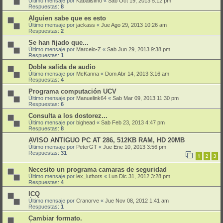
Último mensaje por
Kabalisimo
«
Sab Oct 19, 2013 5:12 pm
Respuestas:
8
Alguien sabe que es esto
Último mensaje por
jackass
«
Jue Ago 29, 2013 10:26 am
Respuestas:
2
Se han fijado que...
Último mensaje por
Marcelo-Z
«
Sab Jun 29, 2013 9:38 pm
Respuestas:
1
Doble salida de audio
Último mensaje por
McKanna
«
Dom Abr 14, 2013 3:16 am
Respuestas:
4
Programa computación UCV
Último mensaje por
Manuelink64
«
Sab Mar 09, 2013 11:30 pm
Respuestas:
6
Consulta a los dostorez...
Último mensaje por
bighead
«
Sab Feb 23, 2013 4:47 pm
Respuestas:
8
AVISO ANTIGUO PC AT 286, 512KB RAM, HD 20MB
Último mensaje por
PeterGT
«
Jue Ene 10, 2013 3:56 pm
Respuestas:
31
1
2
3
Necesito un programa camaras de seguridad
Último mensaje por
lex_luthors
«
Lun Dic 31, 2012 3:28 pm
Respuestas:
4
ICQ
Último mensaje por
Cranorve
«
Jue Nov 08, 2012 1:41 am
Respuestas:
1
Cambiar formato.