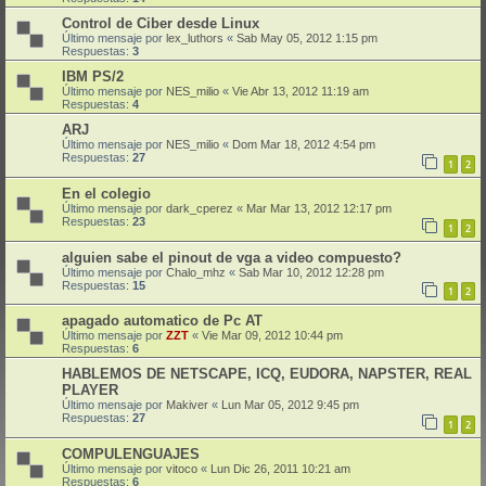
Control de Ciber desde Linux
Último mensaje por
lex_luthors
«
Sab May 05, 2012 1:15 pm
Respuestas:
3
IBM PS/2
Último mensaje por
NES_milio
«
Vie Abr 13, 2012 11:19 am
Respuestas:
4
ARJ
Último mensaje por
NES_milio
«
Dom Mar 18, 2012 4:54 pm
Respuestas:
27
1
2
En el colegio
Último mensaje por
dark_cperez
«
Mar Mar 13, 2012 12:17 pm
Respuestas:
23
1
2
alguien sabe el pinout de vga a video compuesto?
Último mensaje por
Chalo_mhz
«
Sab Mar 10, 2012 12:28 pm
Respuestas:
15
1
2
apagado automatico de Pc AT
Último mensaje por
ZZT
«
Vie Mar 09, 2012 10:44 pm
Respuestas:
6
HABLEMOS DE NETSCAPE, ICQ, EUDORA, NAPSTER, REAL
PLAYER
Último mensaje por
Makiver
«
Lun Mar 05, 2012 9:45 pm
Respuestas:
27
1
2
COMPULENGUAJES
Último mensaje por
vitoco
«
Lun Dic 26, 2011 10:21 am
Respuestas:
6