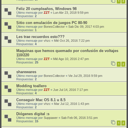
1
2
Feliz 20 cumpleaños, Windows 98
Último mensaje por
ZZT
«
Lun Abr 23, 2018 9:59 pm
Respuestas:
2
Sitio con emulación de juegos PC 80-90
Último mensaje por
BonesCollector
«
Sab Dic 09, 2017 4:03 pm
Respuestas:
1
Les trae recuerdos esto???
Último mensaje por
vhzc
«
Mié Oct 26, 2016 7:22 pm
Respuestas:
4
Maquinas que hemos quemado por confusión de voltajes
110/220
Último mensaje por
ZZT
«
Mié Ago 10, 2016 2:47 pm
Respuestas:
25
1
2
sharewares
Último mensaje por
BonesCollector
«
Vie Jul 29, 2016 9:59 pm
Respuestas:
2
Modding toallero
Último mensaje por
ZZT
«
Jue Jul 14, 2016 7:17 pm
Respuestas:
4
Conseguir Mac OS 8.1 u 8.5
Último mensaje por
vhzc
«
Mar Jul 12, 2016 1:43 pm
Respuestas:
2
Diógenes digital :s
Último mensaje por
Suppawer
«
Sab Feb 06, 2016 3:51 pm
Respuestas:
15
1
2