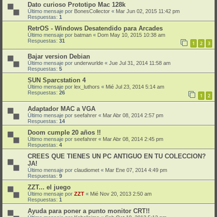
Dato curioso Prototipo Mac 128k
Último mensaje por
BonesCollector
«
Mar Jun 02, 2015 11:42 pm
Respuestas:
1
RetrOS - Windows Desatendido para Arcades
Último mensaje por
batman
«
Dom May 10, 2015 10:38 am
Respuestas:
31
1
2
3
Bajar version Debian
Último mensaje por
underwurlde
«
Jue Jul 31, 2014 11:58 am
Respuestas:
5
SUN Sparcstation 4
Último mensaje por
lex_luthors
«
Mié Jul 23, 2014 5:14 am
Respuestas:
26
1
2
Adaptador MAC a VGA
Último mensaje por
seefahrer
«
Mar Abr 08, 2014 2:57 pm
Respuestas:
14
Doom cumple 20 años !!
Último mensaje por
seefahrer
«
Mar Abr 08, 2014 2:45 pm
Respuestas:
4
CREES QUE TIENES UN PC ANTIGUO EN TU COLECCION?
JA!
Último mensaje por
claudiomet
«
Mar Ene 07, 2014 4:49 pm
Respuestas:
9
ZZT... el juego
Último mensaje por
ZZT
«
Mié Nov 20, 2013 2:50 am
Respuestas:
1
Ayuda para poner a punto monitor CRT!!