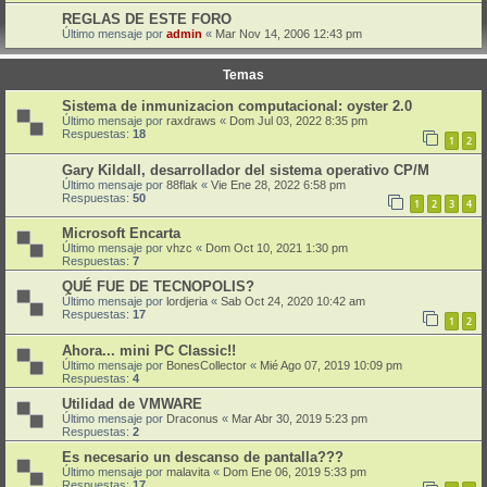
REGLAS DE ESTE FORO
Último mensaje por
admin
«
Mar Nov 14, 2006 12:43 pm
Temas
Sistema de inmunizacion computacional: oyster 2.0
Último mensaje por
raxdraws
«
Dom Jul 03, 2022 8:35 pm
Respuestas:
18
1
2
Gary Kildall, desarrollador del sistema operativo CP/M
Último mensaje por
88flak
«
Vie Ene 28, 2022 6:58 pm
Respuestas:
50
1
2
3
4
Microsoft Encarta
Último mensaje por
vhzc
«
Dom Oct 10, 2021 1:30 pm
Respuestas:
7
QUÉ FUE DE TECNOPOLIS?
Último mensaje por
lordjeria
«
Sab Oct 24, 2020 10:42 am
Respuestas:
17
1
2
Ahora... mini PC Classic!!
Último mensaje por
BonesCollector
«
Mié Ago 07, 2019 10:09 pm
Respuestas:
4
Utilidad de VMWARE
Último mensaje por
Draconus
«
Mar Abr 30, 2019 5:23 pm
Respuestas:
2
Es necesario un descanso de pantalla???
Último mensaje por
malavita
«
Dom Ene 06, 2019 5:33 pm
Respuestas:
17