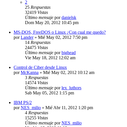
2
25
Respuestas
32419
Vistas
Último mensaje
por
danielsk
Dom May 20, 2012 10:45 pm
MS-DOS, FreeDOS o Linux ¿Con cual me quedo?
por
Lander
»
Mié May 02, 2012 7:50 pm
14
Respuestas
24475
Vistas
Último mensaje
por
bighead
Vie May 18, 2012 12:02 am
Control de Ciber desde Linux
por
McKanna
»
Mié May 02, 2012 10:12 am
3
Respuestas
14574
Vistas
Último mensaje
por
lex_luthors
Sab May 05, 2012 1:15 pm
IBM PS/2
por
NES_milio
»
Mié Abr 11, 2012 1:20 pm
4
Respuestas
15255
Vistas
Último mensaje
por
NES_milio