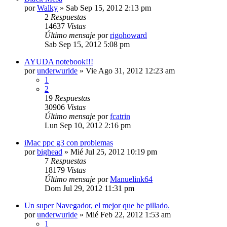
por
Walky
»
Sab Sep 15, 2012 2:13 pm
2
Respuestas
14637
Vistas
Último mensaje
por
rigohoward
Sab Sep 15, 2012 5:08 pm
AYUDA notebook!!!
por
underwurlde
»
Vie Ago 31, 2012 12:23 am
1
2
19
Respuestas
30906
Vistas
Último mensaje
por
fcatrin
Lun Sep 10, 2012 2:16 pm
iMac ppc g3 con problemas
por
bighead
»
Mié Jul 25, 2012 10:19 pm
7
Respuestas
18179
Vistas
Último mensaje
por
Manuelink64
Dom Jul 29, 2012 11:31 pm
Un super Navegador, el mejor que he pillado.
por
underwurlde
»
Mié Feb 22, 2012 1:53 am
1