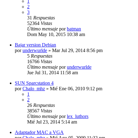
1
2
3
31
Respuestas
52364
Vistas
Último mensaje
por
batman
Dom May 10, 2015 10:38 am
Bajar version Debian
por
underwurlde
»
Mar Jul 29, 2014 8:56 pm
5
Respuestas
16766
Vistas
Último mensaje
por
underwurlde
Jue Jul 31, 2014 11:58 am
SUN Sparcstation 4
por
Chalo_mhz
»
Mié Ene 06, 2010 9:12 pm
1
2
26
Respuestas
38567
Vistas
Último mensaje
por
lex_luthors
Mié Jul 23, 2014 5:14 am
Adaptador MAC a VGA
por
Chalo_mhz
»
Mié Ago 05, 2009 11:32 pm