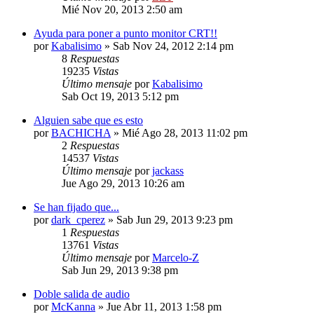
Mié Nov 20, 2013 2:50 am
Ayuda para poner a punto monitor CRT!!
por
Kabalisimo
»
Sab Nov 24, 2012 2:14 pm
8
Respuestas
19235
Vistas
Último mensaje
por
Kabalisimo
Sab Oct 19, 2013 5:12 pm
Alguien sabe que es esto
por
BACHICHA
»
Mié Ago 28, 2013 11:02 pm
2
Respuestas
14537
Vistas
Último mensaje
por
jackass
Jue Ago 29, 2013 10:26 am
Se han fijado que...
por
dark_cperez
»
Sab Jun 29, 2013 9:23 pm
1
Respuestas
13761
Vistas
Último mensaje
por
Marcelo-Z
Sab Jun 29, 2013 9:38 pm
Doble salida de audio
por
McKanna
»
Jue Abr 11, 2013 1:58 pm