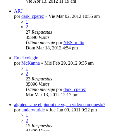
Vie Abr 13, 2012 11:19 am
ARJ
por
dark_cperez
»
Vie Mar 02, 2012 10:55 am
1
2
27
Respuestas
35390
Vistas
Último mensaje
por
NES_milio
Dom Mar 18, 2012 4:54 pm
En el colegio
por
McKanna
»
Mié Feb 29, 2012 9:35 am
1
2
23
Respuestas
35096
Vistas
Último mensaje
por
dark_cperez
Mar Mar 13, 2012 12:17 pm
alguien sabe el pinout de vga a video compuesto?
por
underwurlde
»
Jue Jun 09, 2011 9:22 pm
1
2
15
Respuestas
44429
Vistas