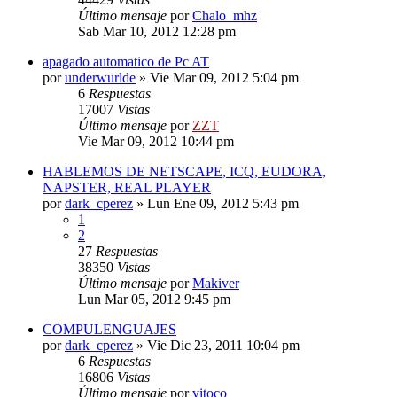
Último mensaje
por
Chalo_mhz
Sab Mar 10, 2012 12:28 pm
apagado automatico de Pc AT
por
underwurlde
»
Vie Mar 09, 2012 5:04 pm
6
Respuestas
17007
Vistas
Último mensaje
por
ZZT
Vie Mar 09, 2012 10:44 pm
HABLEMOS DE NETSCAPE, ICQ, EUDORA,
NAPSTER, REAL PLAYER
por
dark_cperez
»
Lun Ene 09, 2012 5:43 pm
1
2
27
Respuestas
38350
Vistas
Último mensaje
por
Makiver
Lun Mar 05, 2012 9:45 pm
COMPULENGUAJES
por
dark_cperez
»
Vie Dic 23, 2011 10:04 pm
6
Respuestas
16806
Vistas
Último mensaje
por
vitoco