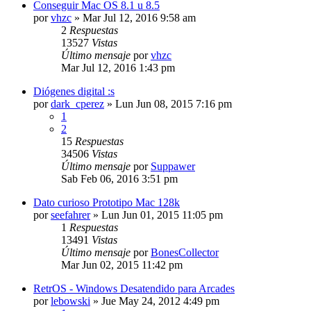
Conseguir Mac OS 8.1 u 8.5
por
vhzc
»
Mar Jul 12, 2016 9:58 am
2
Respuestas
13527
Vistas
Último mensaje
por
vhzc
Mar Jul 12, 2016 1:43 pm
Diógenes digital :s
por
dark_cperez
»
Lun Jun 08, 2015 7:16 pm
1
2
15
Respuestas
34506
Vistas
Último mensaje
por
Suppawer
Sab Feb 06, 2016 3:51 pm
Dato curioso Prototipo Mac 128k
por
seefahrer
»
Lun Jun 01, 2015 11:05 pm
1
Respuestas
13491
Vistas
Último mensaje
por
BonesCollector
Mar Jun 02, 2015 11:42 pm
RetrOS - Windows Desatendido para Arcades
por
lebowski
»
Jue May 24, 2012 4:49 pm