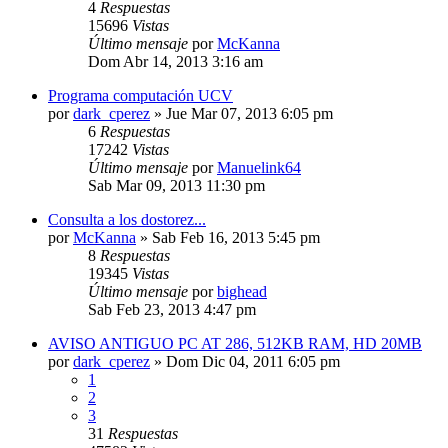
4
Respuestas
15696
Vistas
Último mensaje
por
McKanna
Dom Abr 14, 2013 3:16 am
Programa computación UCV
por
dark_cperez
»
Jue Mar 07, 2013 6:05 pm
6
Respuestas
17242
Vistas
Último mensaje
por
Manuelink64
Sab Mar 09, 2013 11:30 pm
Consulta a los dostorez...
por
McKanna
»
Sab Feb 16, 2013 5:45 pm
8
Respuestas
19345
Vistas
Último mensaje
por
bighead
Sab Feb 23, 2013 4:47 pm
AVISO ANTIGUO PC AT 286, 512KB RAM, HD 20MB
por
dark_cperez
»
Dom Dic 04, 2011 6:05 pm
1
2
3
31
Respuestas