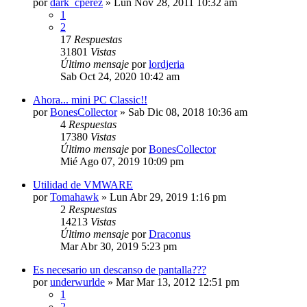
por
dark_cperez
»
Lun Nov 28, 2011 10:32 am
1
2
17
Respuestas
31801
Vistas
Último mensaje
por
lordjeria
Sab Oct 24, 2020 10:42 am
Ahora... mini PC Classic!!
por
BonesCollector
»
Sab Dic 08, 2018 10:36 am
4
Respuestas
17380
Vistas
Último mensaje
por
BonesCollector
Mié Ago 07, 2019 10:09 pm
Utilidad de VMWARE
por
Tomahawk
»
Lun Abr 29, 2019 1:16 pm
2
Respuestas
14213
Vistas
Último mensaje
por
Draconus
Mar Abr 30, 2019 5:23 pm
Es necesario un descanso de pantalla???
por
underwurlde
»
Mar Mar 13, 2012 12:51 pm
1
2