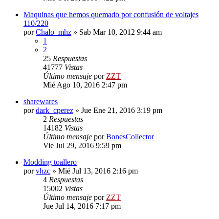
Maquinas que hemos quemado por confusión de voltajes
110/220
por
Chalo_mhz
»
Sab Mar 10, 2012 9:44 am
1
2
25
Respuestas
41777
Vistas
Último mensaje
por
ZZT
Mié Ago 10, 2016 2:47 pm
sharewares
por
dark_cperez
»
Jue Ene 21, 2016 3:19 pm
2
Respuestas
14182
Vistas
Último mensaje
por
BonesCollector
Vie Jul 29, 2016 9:59 pm
Modding toallero
por
vhzc
»
Mié Jul 13, 2016 2:16 pm
4
Respuestas
15002
Vistas
Último mensaje
por
ZZT
Jue Jul 14, 2016 7:17 pm