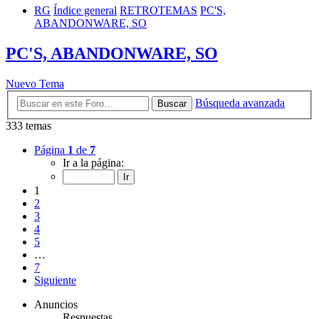
RG
Índice general
RETROTEMAS
PC'S,
ABANDONWARE, SO
PC'S, ABANDONWARE, SO
Nuevo Tema
Búsqueda avanzada
Buscar
333 temas
Página
1
de
7
Ir a la página:
1
2
3
4
5
…
7
Siguiente
Anuncios
Respuestas