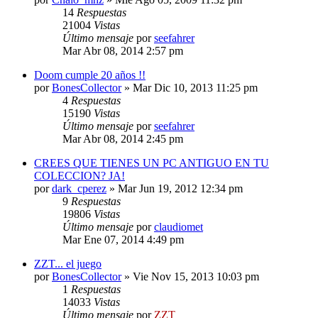
14
Respuestas
21004
Vistas
Último mensaje
por
seefahrer
Mar Abr 08, 2014 2:57 pm
Doom cumple 20 años !!
por
BonesCollector
»
Mar Dic 10, 2013 11:25 pm
4
Respuestas
15190
Vistas
Último mensaje
por
seefahrer
Mar Abr 08, 2014 2:45 pm
CREES QUE TIENES UN PC ANTIGUO EN TU
COLECCION? JA!
por
dark_cperez
»
Mar Jun 19, 2012 12:34 pm
9
Respuestas
19806
Vistas
Último mensaje
por
claudiomet
Mar Ene 07, 2014 4:49 pm
ZZT... el juego
por
BonesCollector
»
Vie Nov 15, 2013 10:03 pm
1
Respuestas
14033
Vistas
Último mensaje
por
ZZT