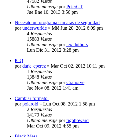
47582
Vistas
Último mensaje
por
PeterGT
Jue Ene 10, 2013 3:56 pm
Necesito un programa camaras de seguridad
por
underwurlde
»
Mié Jun 20, 2012 6:09 pm
4
Respuestas
15883
Vistas
Último mensaje
por
lex_luthors
Lun Dic 31, 2012 3:28 pm
ICQ
por
dark_cperez
»
Mar Oct 02, 2012 10:11 pm
1
Respuestas
13848
Vistas
Último mensaje
por
Cranorve
Jue Nov 08, 2012 1:41 am
Cambiar formato.
por
polaroid
»
Lun Oct 08, 2012 1:58 pm
2
Respuestas
14179
Vistas
Último mensaje
por
rigohoward
Mar Oct 09, 2012 4:55 pm
Black Mesa