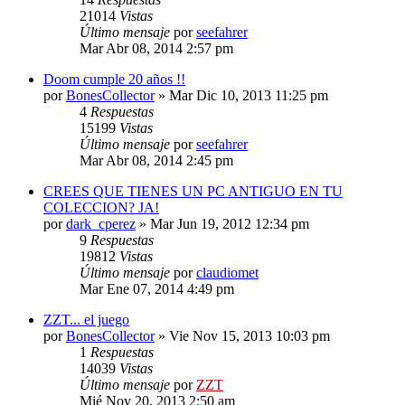
21014
Vistas
Último mensaje
por
seefahrer
Mar Abr 08, 2014 2:57 pm
Doom cumple 20 años !!
por
BonesCollector
»
Mar Dic 10, 2013 11:25 pm
4
Respuestas
15199
Vistas
Último mensaje
por
seefahrer
Mar Abr 08, 2014 2:45 pm
CREES QUE TIENES UN PC ANTIGUO EN TU
COLECCION? JA!
por
dark_cperez
»
Mar Jun 19, 2012 12:34 pm
9
Respuestas
19812
Vistas
Último mensaje
por
claudiomet
Mar Ene 07, 2014 4:49 pm
ZZT... el juego
por
BonesCollector
»
Vie Nov 15, 2013 10:03 pm
1
Respuestas
14039
Vistas
Último mensaje
por
ZZT
Mié Nov 20, 2013 2:50 am