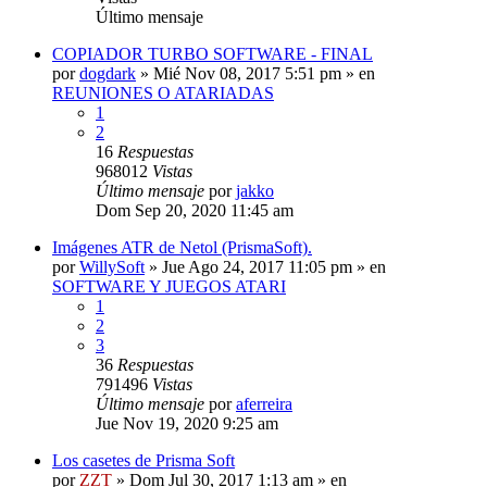
Último mensaje
COPIADOR TURBO SOFTWARE - FINAL
por
dogdark
»
Mié Nov 08, 2017 5:51 pm
» en
REUNIONES O ATARIADAS
1
2
16
Respuestas
968012
Vistas
Último mensaje
por
jakko
Dom Sep 20, 2020 11:45 am
Imágenes ATR de Netol (PrismaSoft).
por
WillySoft
»
Jue Ago 24, 2017 11:05 pm
» en
SOFTWARE Y JUEGOS ATARI
1
2
3
36
Respuestas
791496
Vistas
Último mensaje
por
aferreira
Jue Nov 19, 2020 9:25 am
Los casetes de Prisma Soft
por
ZZT
»
Dom Jul 30, 2017 1:13 am
» en