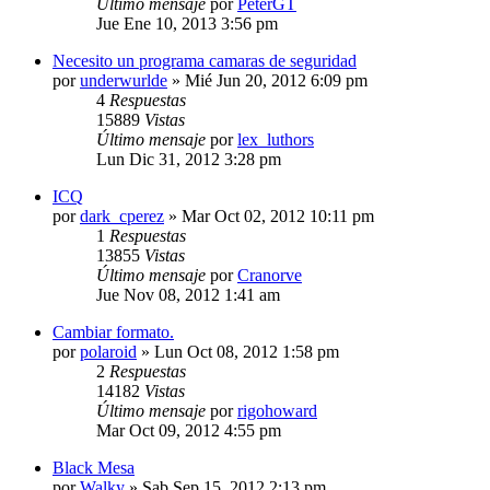
Último mensaje
por
PeterGT
Jue Ene 10, 2013 3:56 pm
Necesito un programa camaras de seguridad
por
underwurlde
»
Mié Jun 20, 2012 6:09 pm
4
Respuestas
15889
Vistas
Último mensaje
por
lex_luthors
Lun Dic 31, 2012 3:28 pm
ICQ
por
dark_cperez
»
Mar Oct 02, 2012 10:11 pm
1
Respuestas
13855
Vistas
Último mensaje
por
Cranorve
Jue Nov 08, 2012 1:41 am
Cambiar formato.
por
polaroid
»
Lun Oct 08, 2012 1:58 pm
2
Respuestas
14182
Vistas
Último mensaje
por
rigohoward
Mar Oct 09, 2012 4:55 pm
Black Mesa
por
Walky
»
Sab Sep 15, 2012 2:13 pm