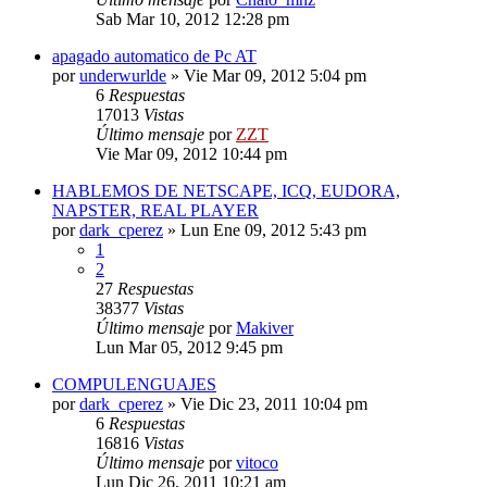
Sab Mar 10, 2012 12:28 pm
apagado automatico de Pc AT
por
underwurlde
»
Vie Mar 09, 2012 5:04 pm
6
Respuestas
17013
Vistas
Último mensaje
por
ZZT
Vie Mar 09, 2012 10:44 pm
HABLEMOS DE NETSCAPE, ICQ, EUDORA,
NAPSTER, REAL PLAYER
por
dark_cperez
»
Lun Ene 09, 2012 5:43 pm
1
2
27
Respuestas
38377
Vistas
Último mensaje
por
Makiver
Lun Mar 05, 2012 9:45 pm
COMPULENGUAJES
por
dark_cperez
»
Vie Dic 23, 2011 10:04 pm
6
Respuestas
16816
Vistas
Último mensaje
por
vitoco
Lun Dic 26, 2011 10:21 am