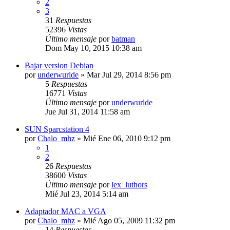
2
3
31
Respuestas
52396
Vistas
Último mensaje
por
batman
Dom May 10, 2015 10:38 am
Bajar version Debian
por
underwurlde
»
Mar Jul 29, 2014 8:56 pm
5
Respuestas
16771
Vistas
Último mensaje
por
underwurlde
Jue Jul 31, 2014 11:58 am
SUN Sparcstation 4
por
Chalo_mhz
»
Mié Ene 06, 2010 9:12 pm
1
2
26
Respuestas
38600
Vistas
Último mensaje
por
lex_luthors
Mié Jul 23, 2014 5:14 am
Adaptador MAC a VGA
por
Chalo_mhz
»
Mié Ago 05, 2009 11:32 pm
14
Respuestas