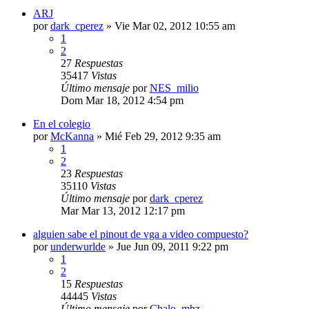
ARJ
por
dark_cperez
»
Vie Mar 02, 2012 10:55 am
1
2
27
Respuestas
35417
Vistas
Último mensaje
por
NES_milio
Dom Mar 18, 2012 4:54 pm
En el colegio
por
McKanna
»
Mié Feb 29, 2012 9:35 am
1
2
23
Respuestas
35110
Vistas
Último mensaje
por
dark_cperez
Mar Mar 13, 2012 12:17 pm
alguien sabe el pinout de vga a video compuesto?
por
underwurlde
»
Jue Jun 09, 2011 9:22 pm
1
2
15
Respuestas
44445
Vistas
Último mensaje
por
Chalo_mhz