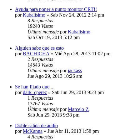
Ayuda para poner a punto monitor CRT!!
por
Kabalisimo
»
Sab Nov 24, 2012 2:14 pm
8
Respuestas
19240
Vistas
Último mensaje
por
Kabalisimo
Sab Oct 19, 2013 5:12 pm
Alguien sabe que es esto
por
BACHICHA
»
Mié Ago 28, 2013 11:02 pm
2
Respuestas
14543
Vistas
Último mensaje
por
jackass
Jue Ago 29, 2013 10:26 am
Se han fijado que...
por
dark_cperez
»
Sab Jun 29, 2013 9:23 pm
1
Respuestas
13767
Vistas
Último mensaje
por
Marcelo-Z
Sab Jun 29, 2013 9:38 pm
Doble salida de audio
por
McKanna
»
Jue Abr 11, 2013 1:58 pm
4
Respuestas