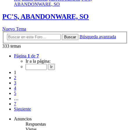
ABANDONWARE, SO
PC'S, ABANDONWARE, SO
Nuevo Tema
Búsqueda avanzada
Buscar
333 temas
Página
1
de
7
Ir a la página:
1
2
3
4
5
…
7
Siguiente
Anuncios
Respuestas
Vistas