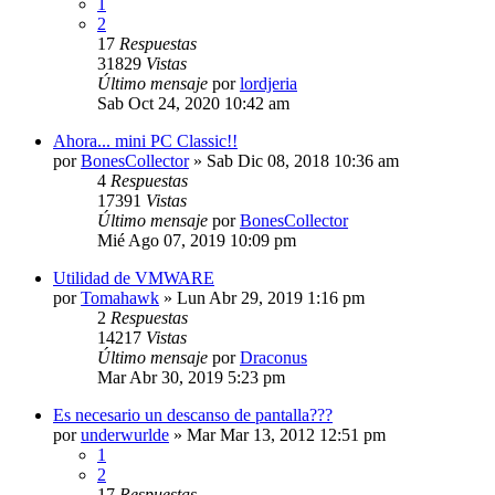
1
2
17
Respuestas
31829
Vistas
Último mensaje
por
lordjeria
Sab Oct 24, 2020 10:42 am
Ahora... mini PC Classic!!
por
BonesCollector
»
Sab Dic 08, 2018 10:36 am
4
Respuestas
17391
Vistas
Último mensaje
por
BonesCollector
Mié Ago 07, 2019 10:09 pm
Utilidad de VMWARE
por
Tomahawk
»
Lun Abr 29, 2019 1:16 pm
2
Respuestas
14217
Vistas
Último mensaje
por
Draconus
Mar Abr 30, 2019 5:23 pm
Es necesario un descanso de pantalla???
por
underwurlde
»
Mar Mar 13, 2012 12:51 pm
1
2
17
Respuestas