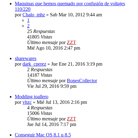
Maquinas que hemos quemado por confusión de voltajes
110/220
por
Chalo_mhz
»
Sab Mar 10, 2012 9:44 am
1
2
25
Respuestas
41805
Vistas
Último mensaje
por
ZZT
Mié Ago 10, 2016 2:47 pm
sharewares
por
dark_cperez
»
Jue Ene 21, 2016 3:19 pm
2
Respuestas
14187
Vistas
Último mensaje
por
BonesCollector
Vie Jul 29, 2016 9:59 pm
Modding toallero
por
vhzc
»
Mié Jul 13, 2016 2:16 pm
4
Respuestas
15006
Vistas
Último mensaje
por
ZZT
Jue Jul 14, 2016 7:17 pm
Conseguir Mac OS 8.1 u 8.5