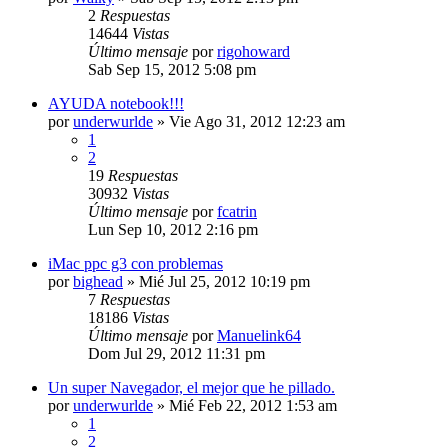
2
Respuestas
14644
Vistas
Último mensaje
por
rigohoward
Sab Sep 15, 2012 5:08 pm
AYUDA notebook!!!
por
underwurlde
»
Vie Ago 31, 2012 12:23 am
1
2
19
Respuestas
30932
Vistas
Último mensaje
por
fcatrin
Lun Sep 10, 2012 2:16 pm
iMac ppc g3 con problemas
por
bighead
»
Mié Jul 25, 2012 10:19 pm
7
Respuestas
18186
Vistas
Último mensaje
por
Manuelink64
Dom Jul 29, 2012 11:31 pm
Un super Navegador, el mejor que he pillado.
por
underwurlde
»
Mié Feb 22, 2012 1:53 am
1
2