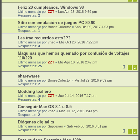
Feliz 20 cumpleaños, Windows 98
Último mensaje por
ZZT
«
Lun Abr 23, 2018 9:59 pm
Respuestas:
2
Sitio con emulación de juegos PC 80-90
Último mensaje por
BonesCollector
«
Sab Dic 09, 2017 4:03 pm
Respuestas:
1
Les trae recuerdos esto???
Último mensaje por
vhzc
«
Mié Oct 26, 2016 7:22 pm
Respuestas:
4
Maquinas que hemos quemado por confusión de voltajes
110/220
Último mensaje por
ZZT
«
Mié Ago 10, 2016 2:47 pm
Respuestas:
25
1
2
sharewares
Último mensaje por
BonesCollector
«
Vie Jul 29, 2016 9:59 pm
Respuestas:
2
Modding toallero
Último mensaje por
ZZT
«
Jue Jul 14, 2016 7:17 pm
Respuestas:
4
Conseguir Mac OS 8.1 u 8.5
Último mensaje por
vhzc
«
Mar Jul 12, 2016 1:43 pm
Respuestas:
2
Diógenes digital :s
Último mensaje por
Suppawer
«
Sab Feb 06, 2016 3:51 pm
Respuestas:
15
1
2