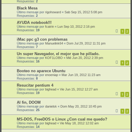
Respuestas:
2
Black Mesa
Último mensaje por
rigohoward
«
Sab Sep 15, 2012 5:08 pm
Respuestas:
2
AYUDA notebook!!!
Último mensaje por
fcatrin
«
Lun Sep 10, 2012 2:16 pm
Respuestas:
19
1
2
iMac ppc g3 con problemas
Último mensaje por
Manuelink64
«
Dom Jul 29, 2012 11:31 pm
Respuestas:
7
Un super Navegador, el mejor que he pillado.
Último mensaje por
KOF1LOBO
«
Mié Jun 20, 2012 2:39 pm
Respuestas:
16
1
2
Booteo no aparece Ubuntu
Último mensaje por
enoeniap
«
Mar Jun 19, 2012 11:23 am
Respuestas:
8
Resucitar pentium 4
Último mensaje por
bighead
«
Vie Jun 15, 2012 12:27 am
Respuestas:
19
1
2
Al fin, DOOM
Último mensaje por
danielsk
«
Dom May 20, 2012 10:45 pm
Respuestas:
25
1
2
MS-DOS, FreeDOS o Linux ¿Con cual me quedo?
Último mensaje por
bighead
«
Vie May 18, 2012 12:02 am
Respuestas:
14