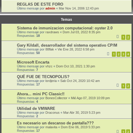
REGLAS DE ESTE FORO
Último mensaje por
admin
«
Mar Nov 14, 2006 12:43 pm
Temas
Sistema de inmunizacion computacional: oyster 2.0
Último mensaje por
raxdraws
«
Dom Jul 03, 2022 8:35 pm
Respuestas:
18
1
2
Gary Kildall, desarrollador del sistema operativo CP/M
Último mensaje por
88flak
«
Vie Ene 28, 2022 6:58 pm
Respuestas:
50
1
2
3
4
Microsoft Encarta
Último mensaje por
vhzc
«
Dom Oct 10, 2021 1:30 pm
Respuestas:
7
QUÉ FUE DE TECNOPOLIS?
Último mensaje por
lordjeria
«
Sab Oct 24, 2020 10:42 am
Respuestas:
17
1
2
Ahora... mini PC Classic!!
Último mensaje por
BonesCollector
«
Mié Ago 07, 2019 10:09 pm
Respuestas:
4
Utilidad de VMWARE
Último mensaje por
Draconus
«
Mar Abr 30, 2019 5:23 pm
Respuestas:
2
Es necesario un descanso de pantalla???
Último mensaje por
malavita
«
Dom Ene 06, 2019 5:33 pm
Respuestas:
17
1
2