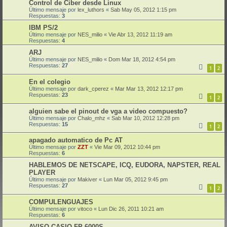
Control de Ciber desde Linux
Último mensaje por
lex_luthors
«
Sab May 05, 2012 1:15 pm
Respuestas:
3
IBM PS/2
Último mensaje por
NES_milio
«
Vie Abr 13, 2012 11:19 am
Respuestas:
4
ARJ
Último mensaje por
NES_milio
«
Dom Mar 18, 2012 4:54 pm
Respuestas:
27
1
2
En el colegio
Último mensaje por
dark_cperez
«
Mar Mar 13, 2012 12:17 pm
Respuestas:
23
1
2
alguien sabe el pinout de vga a video compuesto?
Último mensaje por
Chalo_mhz
«
Sab Mar 10, 2012 12:28 pm
Respuestas:
15
1
2
apagado automatico de Pc AT
Último mensaje por
ZZT
«
Vie Mar 09, 2012 10:44 pm
Respuestas:
6
HABLEMOS DE NETSCAPE, ICQ, EUDORA, NAPSTER, REAL
PLAYER
Último mensaje por
Makiver
«
Lun Mar 05, 2012 9:45 pm
Respuestas:
27
1
2
COMPULENGUAJES
Último mensaje por
vitoco
«
Lun Dic 26, 2011 10:21 am
Respuestas:
6
AVISO CASIO FP 6000S