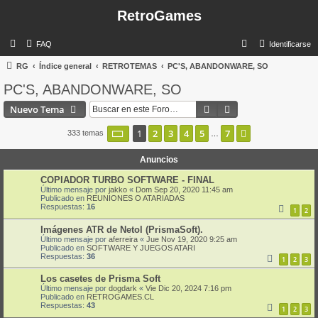
RetroGames
B
FAQ
Identificarse
u
RG
Índice general
RETROTEMAS
PC'S, ABANDONWARE, SO
s
PC'S, ABANDONWARE, SO
c
Buscar
Búsqueda avanzad
Nuevo Tema
a
r
Página
1
de
7
1
2
3
4
5
7
Siguiente
333 temas
…
Anuncios
COPIADOR TURBO SOFTWARE - FINAL
Último mensaje por
jakko
«
Dom Sep 20, 2020 11:45 am
Publicado en
REUNIONES O ATARIADAS
Respuestas:
16
1
2
Imágenes ATR de Netol (PrismaSoft).
Último mensaje por
aferreira
«
Jue Nov 19, 2020 9:25 am
Publicado en
SOFTWARE Y JUEGOS ATARI
Respuestas:
36
1
2
3
Los casetes de Prisma Soft
Último mensaje por
dogdark
«
Vie Dic 20, 2024 7:16 pm
Publicado en
RETROGAMES.CL
Respuestas:
43
1
2
3