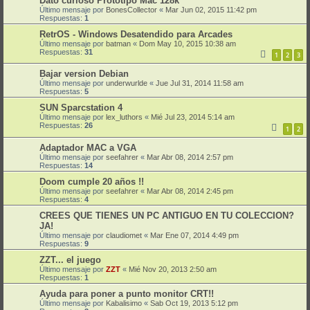
Dato curioso Prototipo Mac 128k
Último mensaje por
BonesCollector
«
Mar Jun 02, 2015 11:42 pm
Respuestas:
1
RetrOS - Windows Desatendido para Arcades
Último mensaje por
batman
«
Dom May 10, 2015 10:38 am
Respuestas:
31
1
2
3
Bajar version Debian
Último mensaje por
underwurlde
«
Jue Jul 31, 2014 11:58 am
Respuestas:
5
SUN Sparcstation 4
Último mensaje por
lex_luthors
«
Mié Jul 23, 2014 5:14 am
Respuestas:
26
1
2
Adaptador MAC a VGA
Último mensaje por
seefahrer
«
Mar Abr 08, 2014 2:57 pm
Respuestas:
14
Doom cumple 20 años !!
Último mensaje por
seefahrer
«
Mar Abr 08, 2014 2:45 pm
Respuestas:
4
CREES QUE TIENES UN PC ANTIGUO EN TU COLECCION?
JA!
Último mensaje por
claudiomet
«
Mar Ene 07, 2014 4:49 pm
Respuestas:
9
ZZT... el juego
Último mensaje por
ZZT
«
Mié Nov 20, 2013 2:50 am
Respuestas:
1
Ayuda para poner a punto monitor CRT!!
Último mensaje por
Kabalisimo
«
Sab Oct 19, 2013 5:12 pm