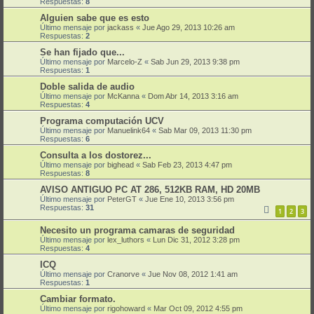
Respuestas:
8
Alguien sabe que es esto
Último mensaje por
jackass
«
Jue Ago 29, 2013 10:26 am
Respuestas:
2
Se han fijado que...
Último mensaje por
Marcelo-Z
«
Sab Jun 29, 2013 9:38 pm
Respuestas:
1
Doble salida de audio
Último mensaje por
McKanna
«
Dom Abr 14, 2013 3:16 am
Respuestas:
4
Programa computación UCV
Último mensaje por
Manuelink64
«
Sab Mar 09, 2013 11:30 pm
Respuestas:
6
Consulta a los dostorez...
Último mensaje por
bighead
«
Sab Feb 23, 2013 4:47 pm
Respuestas:
8
AVISO ANTIGUO PC AT 286, 512KB RAM, HD 20MB
Último mensaje por
PeterGT
«
Jue Ene 10, 2013 3:56 pm
Respuestas:
31
1
2
3
Necesito un programa camaras de seguridad
Último mensaje por
lex_luthors
«
Lun Dic 31, 2012 3:28 pm
Respuestas:
4
ICQ
Último mensaje por
Cranorve
«
Jue Nov 08, 2012 1:41 am
Respuestas:
1
Cambiar formato.
Último mensaje por
rigohoward
«
Mar Oct 09, 2012 4:55 pm