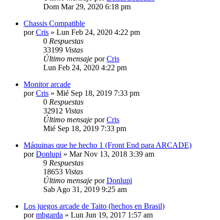
Dom Mar 29, 2020 6:18 pm
Chassis Compatible
por
Cris
»
Lun Feb 24, 2020 4:22 pm
0
Respuestas
33199
Vistas
Último mensaje
por
Cris
Lun Feb 24, 2020 4:22 pm
Monitor arcade
por
Cris
»
Mié Sep 18, 2019 7:33 pm
0
Respuestas
32912
Vistas
Último mensaje
por
Cris
Mié Sep 18, 2019 7:33 pm
Máquinas que he hecho 1 (Front End para ARCADE)
por
Donlupi
»
Mar Nov 13, 2018 3:39 am
9
Respuestas
18653
Vistas
Último mensaje
por
Donlupi
Sab Ago 31, 2019 9:25 am
Los juegos arcade de Taito (hechos en Brasil)
por
mbgarda
»
Lun Jun 19, 2017 1:57 am