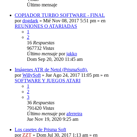
Último mensaje
COPIADOR TURBO SOFTWARE - FINAL
por
dogdark
»
Mié Nov 08, 2017 5:51 pm
» en
REUNIONES O ATARIADAS
1
2
16
Respuestas
967732
Vistas
Último mensaje
por
jakko
Dom Sep 20, 2020 11:45 am
Imágenes ATR de Netol (PrismaSoft).
por
WillySoft
»
Jue Ago 24, 2017 11:05 pm
» en
SOFTWARE Y JUEGOS ATARI
1
2
3
36
Respuestas
791420
Vistas
Último mensaje
por
aferreira
Jue Nov 19, 2020 9:25 am
Los casetes de Prisma Soft
por
ZZT
»
Dom Jul 30, 2017 1:13 am
» en