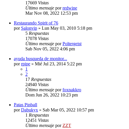
17669
Vistas
Último mensaje
por
redwine
Mar Nov 08, 2022 12:53 pm
Restaurando Spirit of 76
por
Salonvip
»
Lun May 03, 2010 5:18 pm
5
Respuestas
17078
Vistas
Último mensaje
por
Poltergeist
Sab Nov 05, 2022 4:06 pm
ayuda busqueda de monitor...
por
rpipe
»
Mié Jul 23, 2014 5:22 pm
1
2
17
Respuestas
24940
Vistas
Último mensaje
por
foxnakkro
Dom Jun 26, 2022 10:23 pm
Patas Pinball
por
Dabukyx
»
Sab Mar 05, 2022 10:57 pm
1
Respuestas
12451
Vistas
Último mensaje
por
ZZT