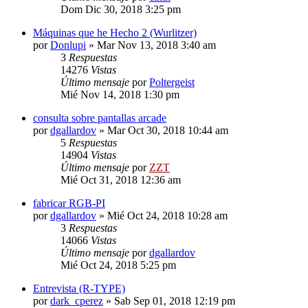
Dom Dic 30, 2018 3:25 pm
Máquinas que he Hecho 2 (Wurlitzer)
por
Donlupi
»
Mar Nov 13, 2018 3:40 am
3
Respuestas
14276
Vistas
Último mensaje
por
Poltergeist
Mié Nov 14, 2018 1:30 pm
consulta sobre pantallas arcade
por
dgallardov
»
Mar Oct 30, 2018 10:44 am
5
Respuestas
14904
Vistas
Último mensaje
por
ZZT
Mié Oct 31, 2018 12:36 am
fabricar RGB-PI
por
dgallardov
»
Mié Oct 24, 2018 10:28 am
3
Respuestas
14066
Vistas
Último mensaje
por
dgallardov
Mié Oct 24, 2018 5:25 pm
Entrevista (R-TYPE)
por
dark_cperez
»
Sab Sep 01, 2018 12:19 pm