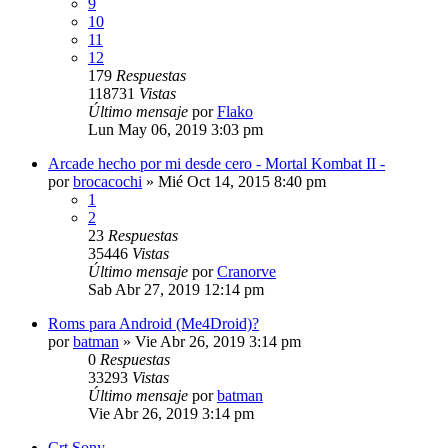
9
10
11
12
179
Respuestas
118731
Vistas
Último mensaje
por
Flako
Lun May 06, 2019 3:03 pm
Arcade hecho por mi desde cero - Mortal Kombat II -
por
brocacochi
»
Mié Oct 14, 2015 8:40 pm
1
2
23
Respuestas
35446
Vistas
Último mensaje
por
Cranorve
Sab Abr 27, 2019 12:14 pm
Roms para Android (Me4Droid)?
por
batman
»
Vie Abr 26, 2019 3:14 pm
0
Respuestas
33293
Vistas
Último mensaje
por
batman
Vie Abr 26, 2019 3:14 pm
Crt Sony