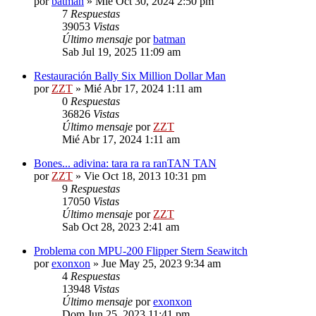
por
batman
»
Mié Oct 30, 2024 2:50 pm
7
Respuestas
39053
Vistas
Último mensaje
por
batman
Sab Jul 19, 2025 11:09 am
Restauración Bally Six Million Dollar Man
por
ZZT
»
Mié Abr 17, 2024 1:11 am
0
Respuestas
36826
Vistas
Último mensaje
por
ZZT
Mié Abr 17, 2024 1:11 am
Bones... adivina: tara ra ra ranTAN TAN
por
ZZT
»
Vie Oct 18, 2013 10:31 pm
9
Respuestas
17050
Vistas
Último mensaje
por
ZZT
Sab Oct 28, 2023 2:41 am
Problema con MPU-200 Flipper Stern Seawitch
por
exonxon
»
Jue May 25, 2023 9:34 am
4
Respuestas
13948
Vistas
Último mensaje
por
exonxon
Dom Jun 25, 2023 11:41 pm