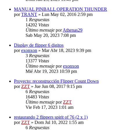
MANUAL PINBALL OPERATION THUNDER
por
TRANT
»
Lun May 02, 2016 2:59 pm
1
Respuestas
14202
Vistas
Último mensaje
por
Athenas29
Sab May 20, 2023 7:08 pm
Display de flipper 6 digitos
por
exonxon
»
Mar Abr 18, 2023 9:39 pm
3
Respuestas
13377
Vistas
Último mensaje
por
exonxon
Mié Abr 19, 2023 10:59 pm
Proyecto: reconstrucción Flipper Count Down
por
ZZT
»
Jue Jun 08, 2017 9:15 pm
6
Respuestas
16483
Vistas
Último mensaje
por
ZZT
Vie Feb 17, 2023 1:01 am
restaurando 2 flippers spirit of 76 (2 x 1)
por
ZZT
»
Dom Jul 10, 2022 1:55 am
6
Respuestas