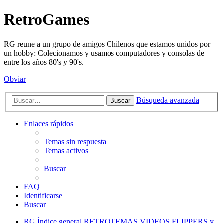
RetroGames
RG reune a un grupo de amigos Chilenos que estamos unidos por
un hobby: Colecionamos y usamos computadores y consolas de
entre los años 80's y 90's.
Obviar
Búsqueda avanzada
Buscar
Enlaces rápidos
Temas sin respuesta
Temas activos
Buscar
FAQ
Identificarse
Buscar
RG
Índice general
RETROTEMAS
VIDEOS FLIPPERS y