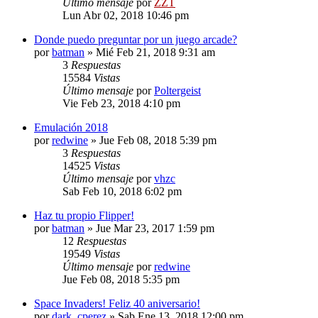
Último mensaje
por
ZZT
Lun Abr 02, 2018 10:46 pm
Donde puedo preguntar por un juego arcade?
por
batman
»
Mié Feb 21, 2018 9:31 am
3
Respuestas
15584
Vistas
Último mensaje
por
Poltergeist
Vie Feb 23, 2018 4:10 pm
Emulación 2018
por
redwine
»
Jue Feb 08, 2018 5:39 pm
3
Respuestas
14525
Vistas
Último mensaje
por
vhzc
Sab Feb 10, 2018 6:02 pm
Haz tu propio Flipper!
por
batman
»
Jue Mar 23, 2017 1:59 pm
12
Respuestas
19549
Vistas
Último mensaje
por
redwine
Jue Feb 08, 2018 5:35 pm
Space Invaders! Feliz 40 aniversario!
por
dark_cperez
»
Sab Ene 13, 2018 12:00 pm