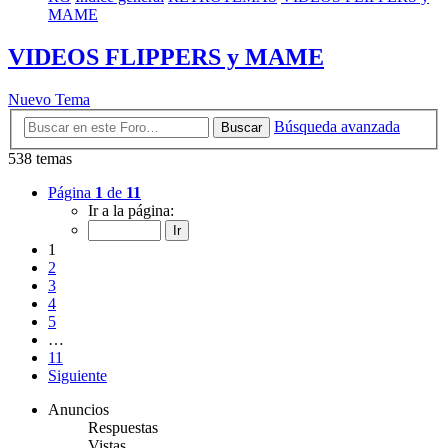
MAME
VIDEOS FLIPPERS y MAME
Nuevo Tema
Búsqueda avanzada
Buscar
538 temas
Página
1
de
11
Ir a la página:
1
2
3
4
5
…
11
Siguiente
Anuncios
Respuestas
Vistas