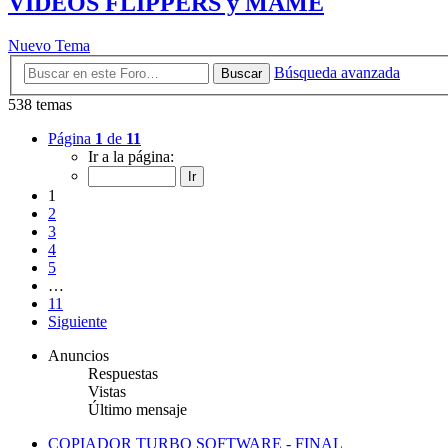
VIDEOS FLIPPERS y MAME
Nuevo Tema
Búsqueda avanzada
Buscar
538 temas
Página
1
de
11
Ir a la página:
1
2
3
4
5
…
11
Siguiente
Anuncios
Respuestas
Vistas
Último mensaje
COPIADOR TURBO SOFTWARE - FINAL