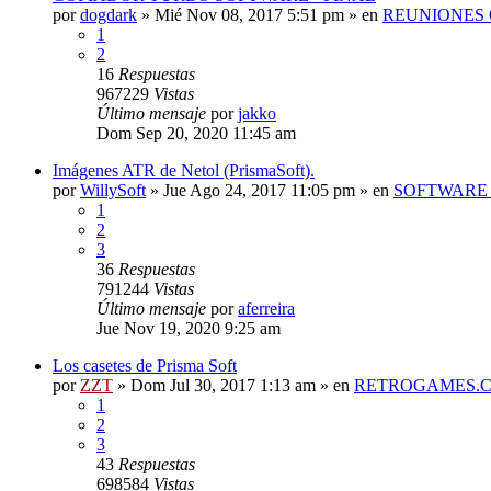
por
dogdark
»
Mié Nov 08, 2017 5:51 pm
» en
REUNIONES 
1
2
16
Respuestas
967229
Vistas
Último mensaje
por
jakko
Dom Sep 20, 2020 11:45 am
Imágenes ATR de Netol (PrismaSoft).
por
WillySoft
»
Jue Ago 24, 2017 11:05 pm
» en
SOFTWARE 
1
2
3
36
Respuestas
791244
Vistas
Último mensaje
por
aferreira
Jue Nov 19, 2020 9:25 am
Los casetes de Prisma Soft
por
ZZT
»
Dom Jul 30, 2017 1:13 am
» en
RETROGAMES.
1
2
3
43
Respuestas
698584
Vistas