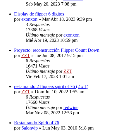
Sab May 20, 2023 7:08 pm
Display de flipper 6 digitos
por
exonxon
»
Mar Abr 18, 2023 9:39 pm
3
Respuestas
13368
Vistas
Último mensaje
por
exonxon
Mié Abr 19, 2023 10:59 pm
Proyecto: reconstrucción Flipper Count Down
por
ZZT
»
Jue Jun 08, 2017 9:15 pm
6
Respuestas
16471
Vistas
Último mensaje
por
ZZT
Vie Feb 17, 2023 1:01 am
restaurando 2 flippers spirit of 76 (2 x 1)
por
ZZT
»
Dom Jul 10, 2022 1:55 am
6
Respuestas
17660
Vistas
Último mensaje
por
redwine
Mar Nov 08, 2022 12:53 pm
Restaurando Spirit of 76
por
Salonvip
»
Lun May 03, 2010 5:18 pm