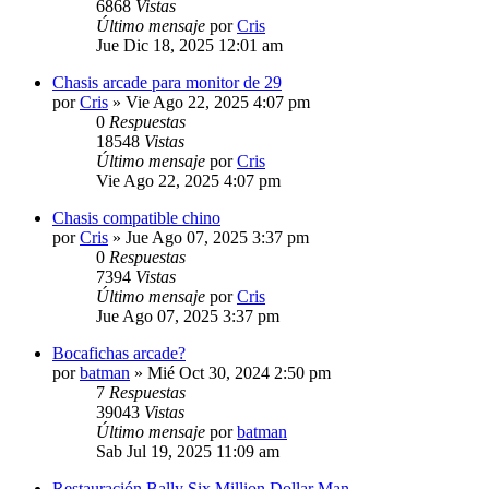
6868
Vistas
Último mensaje
por
Cris
Jue Dic 18, 2025 12:01 am
Chasis arcade para monitor de 29
por
Cris
»
Vie Ago 22, 2025 4:07 pm
0
Respuestas
18548
Vistas
Último mensaje
por
Cris
Vie Ago 22, 2025 4:07 pm
Chasis compatible chino
por
Cris
»
Jue Ago 07, 2025 3:37 pm
0
Respuestas
7394
Vistas
Último mensaje
por
Cris
Jue Ago 07, 2025 3:37 pm
Bocafichas arcade?
por
batman
»
Mié Oct 30, 2024 2:50 pm
7
Respuestas
39043
Vistas
Último mensaje
por
batman
Sab Jul 19, 2025 11:09 am
Restauración Bally Six Million Dollar Man