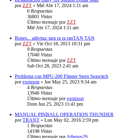
por
ZZT
»
Mié Abr 17, 2024 1:11 am
0
Respuestas
36801
Vistas
Último mensaje
por
ZZT
Mié Abr 17, 2024 1:11 am
Bones... adivina: tara ra ra ranTAN TAN
por
ZZT
»
Vie Oct 18, 2013 10:31 pm
9
Respuestas
17040
Vistas
Último mensaje
por
ZZT
Sab Oct 28, 2023 2:41 am
Problema con MPU-200 Flipper Stern Seawitch
por
exonxon
»
Jue May 25, 2023 9:34 am
4
Respuestas
13946
Vistas
Último mensaje
por
exonxon
Dom Jun 25, 2023 11:41 pm
MANUAL PINBALL OPERATION THUNDER
por
TRANT
»
Lun May 02, 2016 2:59 pm
1
Respuestas
14198
Vistas
Último mensaje
por
Athenas29