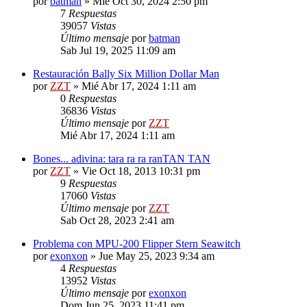
por
batman
»
Mié Oct 30, 2024 2:50 pm
7
Respuestas
39057
Vistas
Último mensaje
por
batman
Sab Jul 19, 2025 11:09 am
Restauración Bally Six Million Dollar Man
por
ZZT
»
Mié Abr 17, 2024 1:11 am
0
Respuestas
36836
Vistas
Último mensaje
por
ZZT
Mié Abr 17, 2024 1:11 am
Bones... adivina: tara ra ra ranTAN TAN
por
ZZT
»
Vie Oct 18, 2013 10:31 pm
9
Respuestas
17060
Vistas
Último mensaje
por
ZZT
Sab Oct 28, 2023 2:41 am
Problema con MPU-200 Flipper Stern Seawitch
por
exonxon
»
Jue May 25, 2023 9:34 am
4
Respuestas
13952
Vistas
Último mensaje
por
exonxon
Dom Jun 25, 2023 11:41 pm