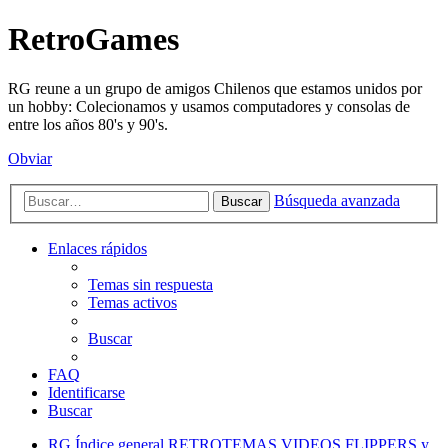
RetroGames
RG reune a un grupo de amigos Chilenos que estamos unidos por
un hobby: Colecionamos y usamos computadores y consolas de
entre los años 80's y 90's.
Obviar
Búsqueda avanzada
Buscar
Enlaces rápidos
Temas sin respuesta
Temas activos
Buscar
FAQ
Identificarse
Buscar
RG
Índice general
RETROTEMAS
VIDEOS FLIPPERS y