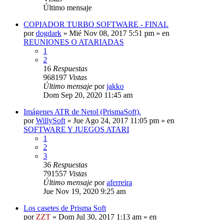
Último mensaje
COPIADOR TURBO SOFTWARE - FINAL
por
dogdark
»
Mié Nov 08, 2017 5:51 pm
» en
REUNIONES O ATARIADAS
1
2
16
Respuestas
968197
Vistas
Último mensaje
por
jakko
Dom Sep 20, 2020 11:45 am
Imágenes ATR de Netol (PrismaSoft).
por
WillySoft
»
Jue Ago 24, 2017 11:05 pm
» en
SOFTWARE Y JUEGOS ATARI
1
2
3
36
Respuestas
791557
Vistas
Último mensaje
por
aferreira
Jue Nov 19, 2020 9:25 am
Los casetes de Prisma Soft
por
ZZT
»
Dom Jul 30, 2017 1:13 am
» en