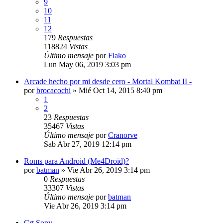
9
10
11
12
179
Respuestas
118824
Vistas
Último mensaje
por
Flako
Lun May 06, 2019 3:03 pm
Arcade hecho por mi desde cero - Mortal Kombat II -
por
brocacochi
»
Mié Oct 14, 2015 8:40 pm
1
2
23
Respuestas
35467
Vistas
Último mensaje
por
Cranorve
Sab Abr 27, 2019 12:14 pm
Roms para Android (Me4Droid)?
por
batman
»
Vie Abr 26, 2019 3:14 pm
0
Respuestas
33307
Vistas
Último mensaje
por
batman
Vie Abr 26, 2019 3:14 pm
Crt Sony