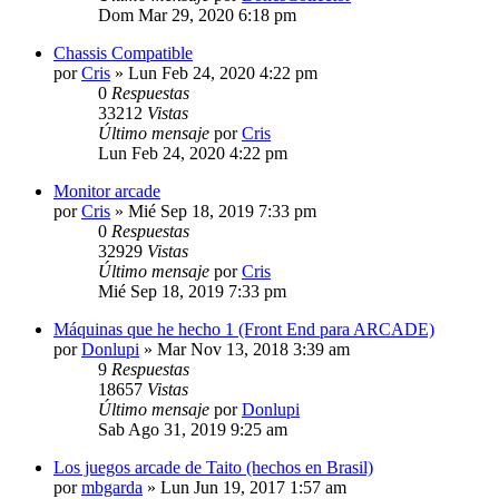
Dom Mar 29, 2020 6:18 pm
Chassis Compatible
por
Cris
»
Lun Feb 24, 2020 4:22 pm
0
Respuestas
33212
Vistas
Último mensaje
por
Cris
Lun Feb 24, 2020 4:22 pm
Monitor arcade
por
Cris
»
Mié Sep 18, 2019 7:33 pm
0
Respuestas
32929
Vistas
Último mensaje
por
Cris
Mié Sep 18, 2019 7:33 pm
Máquinas que he hecho 1 (Front End para ARCADE)
por
Donlupi
»
Mar Nov 13, 2018 3:39 am
9
Respuestas
18657
Vistas
Último mensaje
por
Donlupi
Sab Ago 31, 2019 9:25 am
Los juegos arcade de Taito (hechos en Brasil)
por
mbgarda
»
Lun Jun 19, 2017 1:57 am