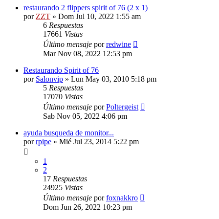
restaurando 2 flippers spirit of 76 (2 x 1)
por
ZZT
»
Dom Jul 10, 2022 1:55 am
6
Respuestas
17661
Vistas
Último mensaje
por
redwine
Mar Nov 08, 2022 12:53 pm
Restaurando Spirit of 76
por
Salonvip
»
Lun May 03, 2010 5:18 pm
5
Respuestas
17070
Vistas
Último mensaje
por
Poltergeist
Sab Nov 05, 2022 4:06 pm
ayuda busqueda de monitor...
por
rpipe
»
Mié Jul 23, 2014 5:22 pm
1
2
17
Respuestas
24925
Vistas
Último mensaje
por
foxnakkro
Dom Jun 26, 2022 10:23 pm