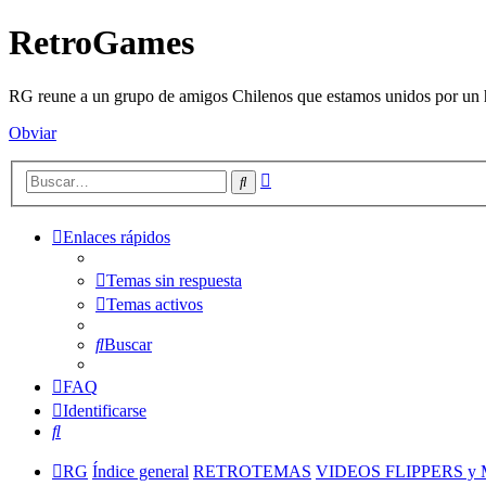
RetroGames
RG reune a un grupo de amigos Chilenos que estamos unidos por un h
Obviar
Búsqueda
Buscar
avanzada
Enlaces rápidos
Temas sin respuesta
Temas activos
Buscar
FAQ
Identificarse
Buscar
RG
Índice general
RETROTEMAS
VIDEOS FLIPPERS y