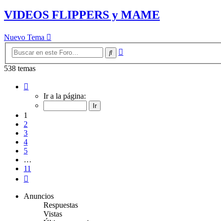
VIDEOS FLIPPERS y MAME
Nuevo Tema
Búsqueda
Buscar
avanzada
538 temas
Página
1
Ir a la página:
de
11
1
2
3
4
5
…
11
Siguiente
Anuncios
Respuestas
Vistas