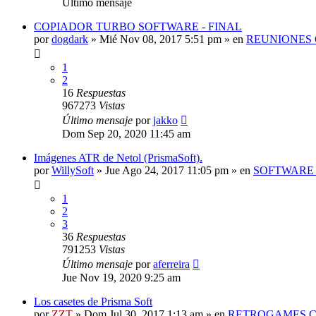
Último mensaje
COPIADOR TURBO SOFTWARE - FINAL
por
dogdark
»
Mié Nov 08, 2017 5:51 pm
» en
REUNIONES 
1
2
16
Respuestas
967273
Vistas
Último mensaje
por
jakko
Dom Sep 20, 2020 11:45 am
Imágenes ATR de Netol (PrismaSoft).
por
WillySoft
»
Jue Ago 24, 2017 11:05 pm
» en
SOFTWARE 
1
2
3
36
Respuestas
791253
Vistas
Último mensaje
por
aferreira
Jue Nov 19, 2020 9:25 am
Los casetes de Prisma Soft
por
ZZT
»
Dom Jul 30, 2017 1:13 am
» en
RETROGAMES.