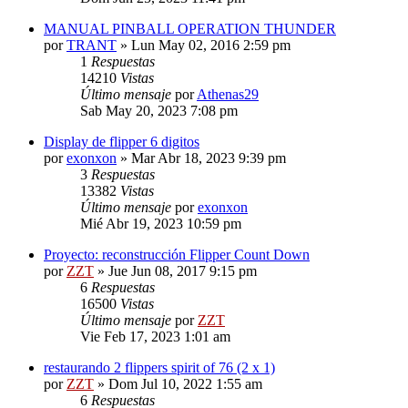
MANUAL PINBALL OPERATION THUNDER
por
TRANT
»
Lun May 02, 2016 2:59 pm
1
Respuestas
14210
Vistas
Último mensaje
por
Athenas29
Sab May 20, 2023 7:08 pm
Display de flipper 6 digitos
por
exonxon
»
Mar Abr 18, 2023 9:39 pm
3
Respuestas
13382
Vistas
Último mensaje
por
exonxon
Mié Abr 19, 2023 10:59 pm
Proyecto: reconstrucción Flipper Count Down
por
ZZT
»
Jue Jun 08, 2017 9:15 pm
6
Respuestas
16500
Vistas
Último mensaje
por
ZZT
Vie Feb 17, 2023 1:01 am
restaurando 2 flippers spirit of 76 (2 x 1)
por
ZZT
»
Dom Jul 10, 2022 1:55 am
6
Respuestas