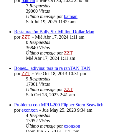
por
batman
»
Mié Oct 30, 2024 2:50 pm
7
Respuestas
39060
Vistas
Último mensaje
por
batman
Sab Jul 19, 2025 11:09 am
Restauración Bally Six Million Dollar Man
por
ZZT
»
Mié Abr 17, 2024 1:11 am
0
Respuestas
36840
Vistas
Último mensaje
por
ZZT
Mié Abr 17, 2024 1:11 am
Bones... adivina: tara ra ra ranTAN TAN
por
ZZT
»
Vie Oct 18, 2013 10:31 pm
9
Respuestas
17061
Vistas
Último mensaje
por
ZZT
Sab Oct 28, 2023 2:41 am
Problema con MPU-200 Flipper Stern Seawitch
por
exonxon
»
Jue May 25, 2023 9:34 am
4
Respuestas
13952
Vistas
Último mensaje
por
exonxon
Dom Jun 25, 2023 11:41 pm