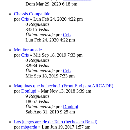
Dom Mar 29, 2020 6:18 pm
Chassis Compatible
por
Cris
»
Lun Feb 24, 2020 4:22 pm
0
Respuestas
33215
Vistas
Último mensaje
por
Cris
Lun Feb 24, 2020 4:22 pm
Monitor arcade
por
Cris
»
Mié Sep 18, 2019 7:33 pm
0
Respuestas
32934
Vistas
Último mensaje
por
Cris
Mié Sep 18, 2019 7:33 pm
Máquinas que he hecho 1 (Front End para ARCADE)
por
Donlupi
»
Mar Nov 13, 2018 3:39 am
9
Respuestas
18657
Vistas
Último mensaje
por
Donlupi
Sab Ago 31, 2019 9:25 am
Los juegos arcade de Taito (hechos en Brasil)
por
mbgarda
»
Lun Jun 19, 2017 1:57 am