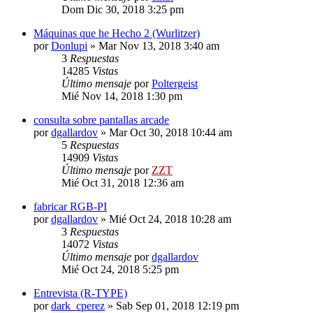
Dom Dic 30, 2018 3:25 pm
Máquinas que he Hecho 2 (Wurlitzer)
por
Donlupi
»
Mar Nov 13, 2018 3:40 am
3
Respuestas
14285
Vistas
Último mensaje
por
Poltergeist
Mié Nov 14, 2018 1:30 pm
consulta sobre pantallas arcade
por
dgallardov
»
Mar Oct 30, 2018 10:44 am
5
Respuestas
14909
Vistas
Último mensaje
por
ZZT
Mié Oct 31, 2018 12:36 am
fabricar RGB-PI
por
dgallardov
»
Mié Oct 24, 2018 10:28 am
3
Respuestas
14072
Vistas
Último mensaje
por
dgallardov
Mié Oct 24, 2018 5:25 pm
Entrevista (R-TYPE)
por
dark_cperez
»
Sab Sep 01, 2018 12:19 pm