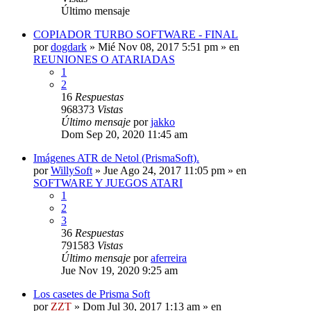
Último mensaje
COPIADOR TURBO SOFTWARE - FINAL
por
dogdark
»
Mié Nov 08, 2017 5:51 pm
» en
REUNIONES O ATARIADAS
1
2
16
Respuestas
968373
Vistas
Último mensaje
por
jakko
Dom Sep 20, 2020 11:45 am
Imágenes ATR de Netol (PrismaSoft).
por
WillySoft
»
Jue Ago 24, 2017 11:05 pm
» en
SOFTWARE Y JUEGOS ATARI
1
2
3
36
Respuestas
791583
Vistas
Último mensaje
por
aferreira
Jue Nov 19, 2020 9:25 am
Los casetes de Prisma Soft
por
ZZT
»
Dom Jul 30, 2017 1:13 am
» en