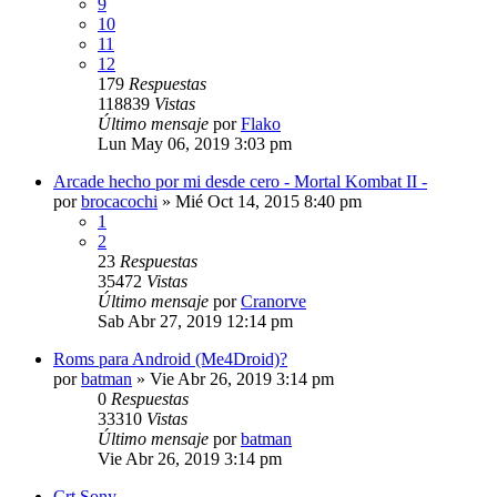
9
10
11
12
179
Respuestas
118839
Vistas
Último mensaje
por
Flako
Lun May 06, 2019 3:03 pm
Arcade hecho por mi desde cero - Mortal Kombat II -
por
brocacochi
»
Mié Oct 14, 2015 8:40 pm
1
2
23
Respuestas
35472
Vistas
Último mensaje
por
Cranorve
Sab Abr 27, 2019 12:14 pm
Roms para Android (Me4Droid)?
por
batman
»
Vie Abr 26, 2019 3:14 pm
0
Respuestas
33310
Vistas
Último mensaje
por
batman
Vie Abr 26, 2019 3:14 pm
Crt Sony