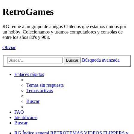
RetroGames
RG reune a un grupo de amigos Chilenos que estamos unidos por
un hobby: Colecionamos y usamos computadores y consolas de
entre los años 80's y 90's.
Obviar
Búsqueda avanzada
Buscar
Enlaces rápidos
Temas sin respuesta
Temas activos
Buscar
FAQ
Identificarse
Buscar
RG
Índice general
RETROTEMAS
VIDEOS FLIPPERS y