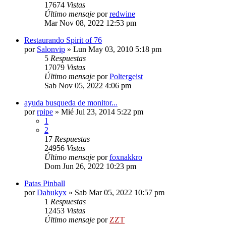
17674
Vistas
Último mensaje
por
redwine
Mar Nov 08, 2022 12:53 pm
Restaurando Spirit of 76
por
Salonvip
»
Lun May 03, 2010 5:18 pm
5
Respuestas
17079
Vistas
Último mensaje
por
Poltergeist
Sab Nov 05, 2022 4:06 pm
ayuda busqueda de monitor...
por
rpipe
»
Mié Jul 23, 2014 5:22 pm
1
2
17
Respuestas
24956
Vistas
Último mensaje
por
foxnakkro
Dom Jun 26, 2022 10:23 pm
Patas Pinball
por
Dabukyx
»
Sab Mar 05, 2022 10:57 pm
1
Respuestas
12453
Vistas
Último mensaje
por
ZZT