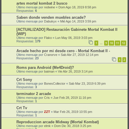
artes mortal kombat 2 busco
Último mensaje por
redwine
«
Dom Ago 18, 2019 8:58 pm
Respuestas:
6
Saben donde venden muebles arcade?
Último mensaje por
Dabukyx
«
Mié Ago 14, 2019 3:59 pm
[ACTUALIZADO] Restauración Gabinete Mortal Kombat II
(WIP)
Último mensaje por
Flako
«
Lun May 06, 2019 3:03 pm
Respuestas:
179
1
9
10
11
12
…
Arcade hecho por mi desde cero - Mortal Kombat II -
Último mensaje por
Cranorve
«
Sab Abr 27, 2019 12:14 pm
Respuestas:
23
1
2
Roms para Android (Me4Droid)?
Último mensaje por
batman
«
Vie Abr 26, 2019 3:14 pm
Crt Sony
Último mensaje por
BonesCollector
«
Sab Mar 23, 2019 6:39 pm
Respuestas:
3
terminator 2 arcade
Último mensaje por
Cris
«
Jue Feb 28, 2019 11:16 pm
Respuestas:
1
Crt Tv
Último mensaje por
ZZT
«
Mar Feb 26, 2019 10:55 pm
Respuestas:
1
Reproduccion arcade Midway (Mortal Kombat)
Último mensaje por
elmk
«
Dom Dic 30, 2018 3:25 pm