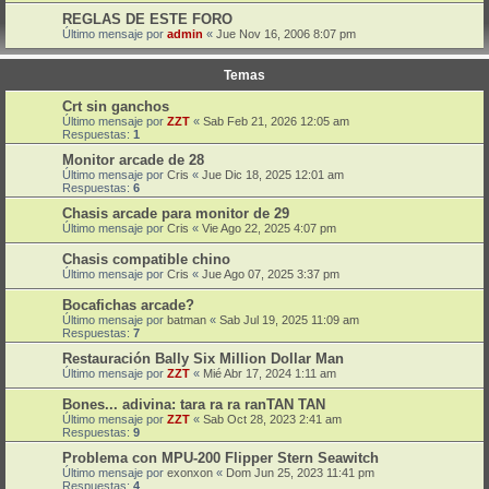
REGLAS DE ESTE FORO
Último mensaje por
admin
«
Jue Nov 16, 2006 8:07 pm
Temas
Crt sin ganchos
Último mensaje por
ZZT
«
Sab Feb 21, 2026 12:05 am
Respuestas:
1
Monitor arcade de 28
Último mensaje por
Cris
«
Jue Dic 18, 2025 12:01 am
Respuestas:
6
Chasis arcade para monitor de 29
Último mensaje por
Cris
«
Vie Ago 22, 2025 4:07 pm
Chasis compatible chino
Último mensaje por
Cris
«
Jue Ago 07, 2025 3:37 pm
Bocafichas arcade?
Último mensaje por
batman
«
Sab Jul 19, 2025 11:09 am
Respuestas:
7
Restauración Bally Six Million Dollar Man
Último mensaje por
ZZT
«
Mié Abr 17, 2024 1:11 am
Bones... adivina: tara ra ra ranTAN TAN
Último mensaje por
ZZT
«
Sab Oct 28, 2023 2:41 am
Respuestas:
9
Problema con MPU-200 Flipper Stern Seawitch
Último mensaje por
exonxon
«
Dom Jun 25, 2023 11:41 pm
Respuestas:
4