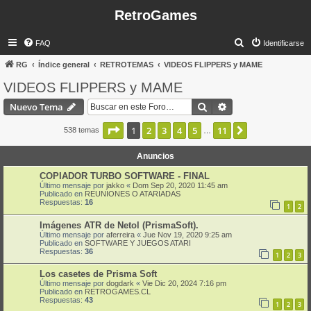
RetroGames
B
FAQ
Identificarse
u
RG
Índice general
RETROTEMAS
VIDEOS FLIPPERS y MAME
s
VIDEOS FLIPPERS y MAME
c
Buscar
Búsqueda avanzad
Nuevo Tema
a
r
Página
1
de
11
1
2
3
4
5
11
Siguiente
538 temas
…
Anuncios
COPIADOR TURBO SOFTWARE - FINAL
Último mensaje por
jakko
«
Dom Sep 20, 2020 11:45 am
Publicado en
REUNIONES O ATARIADAS
Respuestas:
16
1
2
Imágenes ATR de Netol (PrismaSoft).
Último mensaje por
aferreira
«
Jue Nov 19, 2020 9:25 am
Publicado en
SOFTWARE Y JUEGOS ATARI
Respuestas:
36
1
2
3
Los casetes de Prisma Soft
Último mensaje por
dogdark
«
Vie Dic 20, 2024 7:16 pm
Publicado en
RETROGAMES.CL
Respuestas:
43
1
2
3