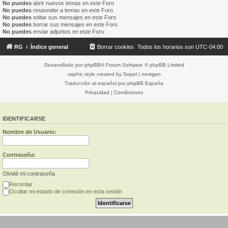
No puedes
abrir nuevos temas en este Foro
No puedes
responder a temas en este Foro
No puedes
editar sus mensajes en este Foro
No puedes
borrar sus mensajes en este Foro
No puedes
enviar adjuntos en este Foro
RG
Índice general
Borrar cookies
Todos los horarios son
UTC-04:00
Desarrollado por
phpBB
® Forum Software © phpBB Limited
saphic style created by
Sopel
|
nextgen
Traducción al español por
phpBB España
Privacidad
|
Condiciones
IDENTIFICARSE
Nombre de Usuario:
Contraseña:
Olvidé mi contraseña
Recordar
Ocultar mi estado de conexión en esta sesión