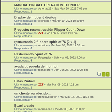
MANUAL PINBALL OPERATION THUNDER
Último mensaje por
Athenas29
«
Sab May 20, 2023 7:08 pm
Respuestas:
1
Display de flipper 6 digitos
Último mensaje por
exonxon
«
Mié Abr 19, 2023 10:59 pm
Respuestas:
3
Proyecto: reconstrucción Flipper Count Down
Último mensaje por
ZZT
«
Vie Feb 17, 2023 1:01 am
Respuestas:
6
restaurando 2 flippers spirit of 76 (2 x 1)
Último mensaje por
redwine
«
Mar Nov 08, 2022 12:53 pm
Respuestas:
6
Restaurando Spirit of 76
Último mensaje por
Poltergeist
«
Sab Nov 05, 2022 4:06 pm
Respuestas:
5
ayuda busqueda de monitor...
Último mensaje por
foxnakkro
«
Dom Jun 26, 2022 10:23 pm
Respuestas:
17
1
2
Patas Pinball
Último mensaje por
ZZT
«
Mar Mar 08, 2022 4:22 pm
Respuestas:
1
un cliente agradecido...
Último mensaje por
BonesCollector
«
Mar May 18, 2021 11:14 pm
Respuestas:
7
Bezel arcade
Último mensaje por
melanikoko
«
Vie Abr 30, 2021 1:00 pm
Respuestas:
1