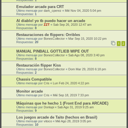
Emulador arcade para CRT
Último mensaje por
dark_cperez
«
Mié Nov 04, 2020 5:04 pm
Respuestas:
1
Al diablo! yo tb puedo hacer un arcade
Último mensaje por
ZZT
«
Sab Sep 26, 2020 12:47 am
Respuestas:
8
Restauraciones de flippers: Orribles
Último mensaje por
BonesCollector
«
Mar Sep 15, 2020 10:22 pm
Respuestas:
20
1
2
MANUAL PINBALL GOTTLIEB WIPE OUT
Último mensaje por
BonesCollector
«
Sab Ago 08, 2020 3:40 pm
Respuestas:
8
Restauración flipper Kiss
Último mensaje por
BonesCollector
«
Dom Mar 29, 2020 6:18 pm
Respuestas:
2
Chassis Compatible
Último mensaje por
Cris
«
Lun Feb 24, 2020 4:22 pm
Monitor arcade
Último mensaje por
Cris
«
Mié Sep 18, 2019 7:33 pm
Máquinas que he hecho 1 (Front End para ARCADE)
Último mensaje por
Donlupi
«
Sab Ago 31, 2019 9:25 am
Respuestas:
9
Los juegos arcade de Taito (hechos en Brasil)
Último mensaje por
vitoco
«
Mié Ago 28, 2019 3:05 pm
Respuestas:
10