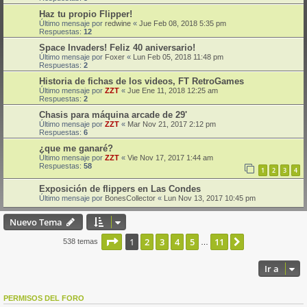
Haz tu propio Flipper!
Último mensaje por
redwine
«
Jue Feb 08, 2018 5:35 pm
Respuestas:
12
Space Invaders! Feliz 40 aniversario!
Último mensaje por
Foxer
«
Lun Feb 05, 2018 11:48 pm
Respuestas:
2
Historia de fichas de los videos, FT RetroGames
Último mensaje por
ZZT
«
Jue Ene 11, 2018 12:25 am
Respuestas:
2
Chasis para máquina arcade de 29'
Último mensaje por
ZZT
«
Mar Nov 21, 2017 2:12 pm
Respuestas:
6
¿que me ganaré?
Último mensaje por
ZZT
«
Vie Nov 17, 2017 1:44 am
Respuestas:
58
1
2
3
4
Exposición de flippers en Las Condes
Último mensaje por
BonesCollector
«
Lun Nov 13, 2017 10:45 pm
Nuevo Tema
Página
1
de
11
1
2
3
4
5
11
Siguiente
538 temas
…
Ir a
PERMISOS DEL FORO