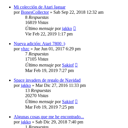
Mi colección de Atari Jaguar
por
BonesCollector
»
Sab Sep 22, 2018 12:32 am
8
Respuestas
16819
Vistas
Último mensaje
por
jakko
Vie Feb 22, 2019 1:17 pm
Nueva adición: Atari 7800 :)
por
vhzc
»
Jue Jun 01, 2017 6:29 pm
7
Respuestas
17105
Vistas
Último mensaje
por
Sakiof
Mar Feb 19, 2019 7:27 pm
Space invaders de regalo de Navidad
por
jakko
»
Mar Dic 27, 2016 11:33 pm
13
Respuestas
20270
Vistas
Último mensaje
por
Sakiof
Mar Feb 19, 2019 7:25 pm
Algunas cosas que me he encontrado...
por
jakko
»
Sab Dic 29, 2018 7:40 pm
1
Respuestas