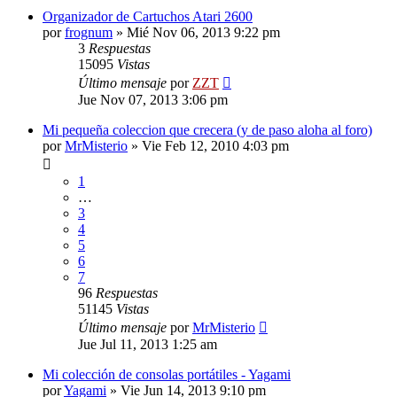
Organizador de Cartuchos Atari 2600
por
frognum
»
Mié Nov 06, 2013 9:22 pm
3
Respuestas
15095
Vistas
Último mensaje
por
ZZT
Jue Nov 07, 2013 3:06 pm
Mi pequeña coleccion que crecera (y de paso aloha al foro)
por
MrMisterio
»
Vie Feb 12, 2010 4:03 pm
1
…
3
4
5
6
7
96
Respuestas
51145
Vistas
Último mensaje
por
MrMisterio
Jue Jul 11, 2013 1:25 am
Mi colección de consolas portátiles - Yagami
por
Yagami
»
Vie Jun 14, 2013 9:10 pm