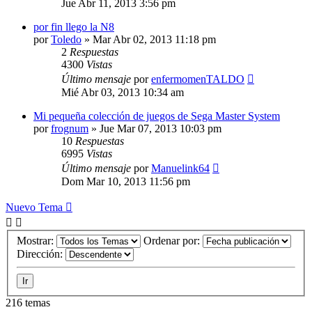
Jue Abr 11, 2013 3:56 pm
por fin llego la N8
por
Toledo
»
Mar Abr 02, 2013 11:18 pm
2
Respuestas
4300
Vistas
Último mensaje
por
enfermomenTALDO
Mié Abr 03, 2013 10:34 am
Mi pequeña colección de juegos de Sega Master System
por
frognum
»
Jue Mar 07, 2013 10:03 pm
10
Respuestas
6995
Vistas
Último mensaje
por
Manuelink64
Dom Mar 10, 2013 11:56 pm
Nuevo Tema
Mostrar:
Ordenar por:
Dirección:
216 temas