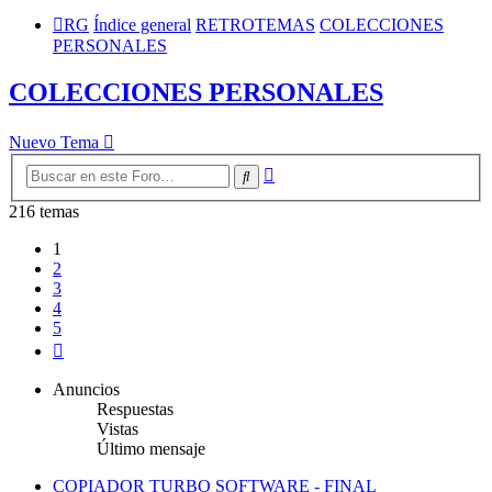
RG
Índice general
RETROTEMAS
COLECCIONES
PERSONALES
COLECCIONES PERSONALES
Nuevo Tema
Búsqueda
Buscar
avanzada
216 temas
1
2
3
4
5
Siguiente
Anuncios
Respuestas
Vistas
Último mensaje
COPIADOR TURBO SOFTWARE - FINAL