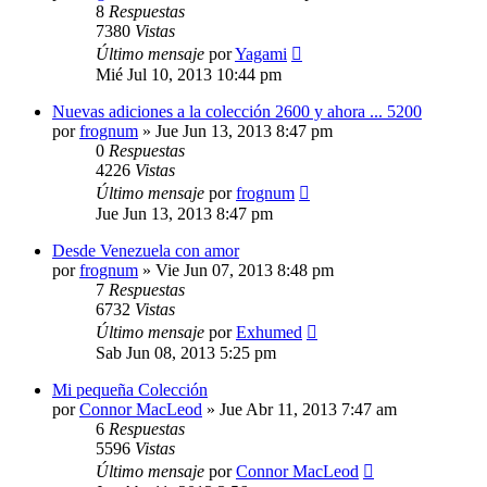
8
Respuestas
7380
Vistas
Último mensaje
por
Yagami
Mié Jul 10, 2013 10:44 pm
Nuevas adiciones a la colección 2600 y ahora ... 5200
por
frognum
»
Jue Jun 13, 2013 8:47 pm
0
Respuestas
4226
Vistas
Último mensaje
por
frognum
Jue Jun 13, 2013 8:47 pm
Desde Venezuela con amor
por
frognum
»
Vie Jun 07, 2013 8:48 pm
7
Respuestas
6732
Vistas
Último mensaje
por
Exhumed
Sab Jun 08, 2013 5:25 pm
Mi pequeña Colección
por
Connor MacLeod
»
Jue Abr 11, 2013 7:47 am
6
Respuestas
5596
Vistas
Último mensaje
por
Connor MacLeod