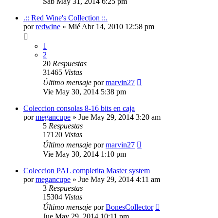
Sab May 31, 2014 6:25 pm
.:: Red Wine's Collection ::.
por
redwine
»
Mié Abr 14, 2010 12:58 pm
1
2
20
Respuestas
31465
Vistas
Último mensaje
por
marvin27
Vie May 30, 2014 5:38 pm
Coleccion consolas 8-16 bits en caja
por
megancupe
»
Jue May 29, 2014 3:20 am
5
Respuestas
17120
Vistas
Último mensaje
por
marvin27
Vie May 30, 2014 1:10 pm
Coleccion PAL completita Master system
por
megancupe
»
Jue May 29, 2014 4:11 am
3
Respuestas
15304
Vistas
Último mensaje
por
BonesCollector
Jue May 29, 2014 10:11 pm