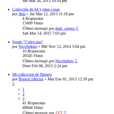
Jue Mar 26, 2015 10:34 pm
Colección de 64 y otras cosas
por
Jtrip
»
Jue Mar 12, 2015 11:18 pm
4
Respuestas
15499
Vistas
Último mensaje
por
dark_cperez
Sab Mar 14, 2015 7:03 pm
Seudo "Coleccion"
por
NicoSpktro
»
Mié Nov 12, 2014 5:04 pm
10
Respuestas
20545
Vistas
Último mensaje
por
NicoSpktro
Dom Feb 08, 2015 2:24 pm
Mi colleccion de flippers
por
BonesCollector
»
Mar Ene 01, 2013 12:39 pm
1
2
3
41
Respuestas
49844
Vistas
Último mensaje
por
ZZT