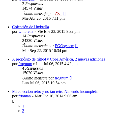
2
Respuestas
14574
Vistas
Último mensaje
por
ZZT
Mié Abr 20, 2016 7:11 pm
Colección de Umbrella
por
Umbrella
»
Vie Ene 23, 2015 8:32 pm
14
Respuestas
24330
Vistas
Último mensaje
por
EGOsystem
Mar Sep 22, 2015 10:34 pm
A propósito de fútbol y Copa América, 2 nuevas adiciones
por
frognum
»
Lun Jul 06, 2015 4:42 pm
4
Respuestas
15020
Vistas
Último mensaje
por
frognum
Lun Jul 06, 2015 10:54 pm
Mi coleccion retro y no tan retro Nintendo incompleta
por
frioman
»
Mar Dic 16, 2014 9:06 am
1
2