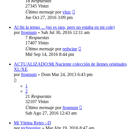
18
Respuestas
27345
Vistas
Último mensaje
por
vhzc
Jue Oct 27, 2016 3:09 pm
Al fin la tengo ... (no es rara, pero no estaba en mi cole)
por
frognum
»
Sab Jul 30, 2016 12:11 am
7
Respuestas
17407
Vistas
Último mensaje
por
redwine
Mié Sep 14, 2016 8:44 pm
ACTUALIZADO:Mi Naciente colección de ítemes originales
XL/XE
por
frognum
»
Dom Mar 24, 2013 6:43 pm
1
2
21
Respuestas
32107
Vistas
Último mensaje
por
frognum
Sab Ago 27, 2016 12:43 am
Mi Vitrina Retro :-D
por
technoplay
»
Mar Abr 19, 2016 8:47 am