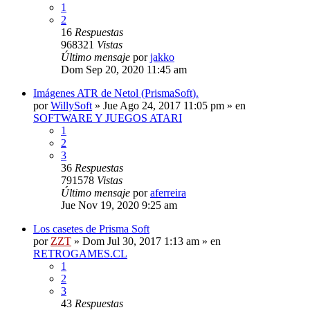
1
2
16
Respuestas
968321
Vistas
Último mensaje
por
jakko
Dom Sep 20, 2020 11:45 am
Imágenes ATR de Netol (PrismaSoft).
por
WillySoft
»
Jue Ago 24, 2017 11:05 pm
» en
SOFTWARE Y JUEGOS ATARI
1
2
3
36
Respuestas
791578
Vistas
Último mensaje
por
aferreira
Jue Nov 19, 2020 9:25 am
Los casetes de Prisma Soft
por
ZZT
»
Dom Jul 30, 2017 1:13 am
» en
RETROGAMES.CL
1
2
3
43
Respuestas