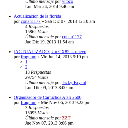
Último mensaje
por
vitoco
Lun Mar 24, 2014 9:46 am
Actualizacion de la florida
por
conan1177
»
Sab Dic 07, 2013 12:10 am
4
Respuestas
15862
Vistas
Último mensaje
por
conan1177
Jue Dic 19, 2013 11:54 am
[ACTUALIZADO] Un CX85 ... nuevo
por
frognum
»
Vie Jun 14, 2013 9:19 pm
1
2
18
Respuestas
29754
Vistas
Último mensaje
por
Jacky-Bryant
Lun Dic 09, 2013 8:00 am
Organizador de Cartuchos Atari 2600
por
frognum
»
Mié Nov 06, 2013 9:22 pm
3
Respuestas
15095
Vistas
Último mensaje
por
ZZT
Jue Nov 07, 2013 3:06 pm