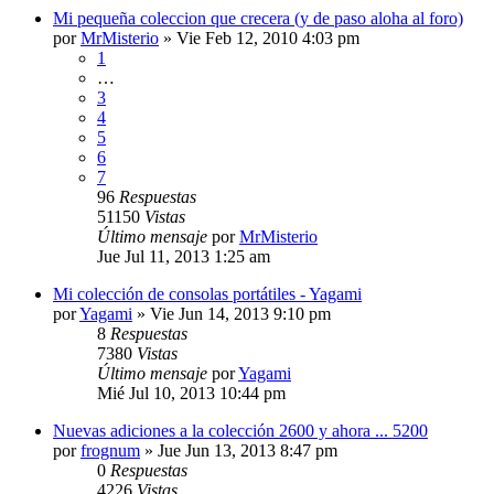
Mi pequeña coleccion que crecera (y de paso aloha al foro)
por
MrMisterio
»
Vie Feb 12, 2010 4:03 pm
1
…
3
4
5
6
7
96
Respuestas
51150
Vistas
Último mensaje
por
MrMisterio
Jue Jul 11, 2013 1:25 am
Mi colección de consolas portátiles - Yagami
por
Yagami
»
Vie Jun 14, 2013 9:10 pm
8
Respuestas
7380
Vistas
Último mensaje
por
Yagami
Mié Jul 10, 2013 10:44 pm
Nuevas adiciones a la colección 2600 y ahora ... 5200
por
frognum
»
Jue Jun 13, 2013 8:47 pm
0
Respuestas
4226
Vistas