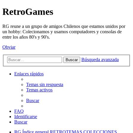
RetroGames
RG reune a un grupo de amigos Chilenos que estamos unidos por
un hobby: Colecionamos y usamos computadores y consolas de
entre los años 80's y 90's.
Obviar
Búsqueda avanzada
Buscar
Enlaces rápidos
Temas sin respuesta
Temas activos
Buscar
FAQ
Identificarse
Buscar
RG
Índice general
RETROTEMAS
COLECCIONES