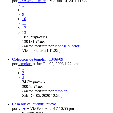
por
USA-SOFTware
»
Vie Jun 10, 2011 11:08 am
1
…
9
10
11
12
13
187
Respuestas
139181
Vistas
Último mensaje
por
BonesCollector
Vie Jul 09, 2021 11:22 pm
Colección de templar_ 13/09/09
por
templar_
»
Jue Oct 02, 2008 1:22 pm
1
2
3
34
Respuestas
39959
Vistas
Último mensaje
por
templar_
Sab Dic 05, 2020 12:29 pm
Casa nueva, cuchitril nuevo
por
vhzc
»
Vie Feb 03, 2017 10:55 pm