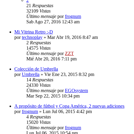
2
21
Respuestas
32109
Vistas
Último mensaje
por
frognum
Sab Ago 27, 2016 12:43 am
Mi Vitrina Retro :-D
por
technoplay
»
Mar Abr 19, 2016 8:47 am
2
Respuestas
14575
Vistas
Último mensaje
por
ZZT
Mié Abr 20, 2016 7:11 pm
Colección de Umbrella
por
Umbrella
»
Vie Ene 23, 2015 8:32 pm
14
Respuestas
24330
Vistas
Último mensaje
por
EGOsystem
Mar Sep 22, 2015 10:34 pm
A propósito de fútbol y Copa América, 2 nuevas adiciones
por
frognum
»
Lun Jul 06, 2015 4:42 pm
4
Respuestas
15020
Vistas
Último mensaje
por
frognum
Lun Jul 06, 2015 10:54 pm