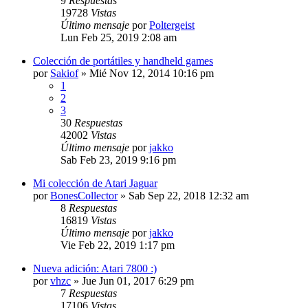
9
Respuestas
19728
Vistas
Último mensaje
por
Poltergeist
Lun Feb 25, 2019 2:08 am
Colección de portátiles y handheld games
por
Sakiof
»
Mié Nov 12, 2014 10:16 pm
1
2
3
30
Respuestas
42002
Vistas
Último mensaje
por
jakko
Sab Feb 23, 2019 9:16 pm
Mi colección de Atari Jaguar
por
BonesCollector
»
Sab Sep 22, 2018 12:32 am
8
Respuestas
16819
Vistas
Último mensaje
por
jakko
Vie Feb 22, 2019 1:17 pm
Nueva adición: Atari 7800 :)
por
vhzc
»
Jue Jun 01, 2017 6:29 pm
7
Respuestas
17106
Vistas