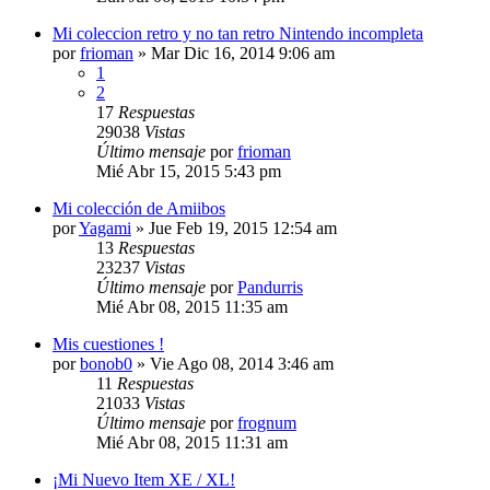
Mi coleccion retro y no tan retro Nintendo incompleta
por
frioman
»
Mar Dic 16, 2014 9:06 am
1
2
17
Respuestas
29038
Vistas
Último mensaje
por
frioman
Mié Abr 15, 2015 5:43 pm
Mi colección de Amiibos
por
Yagami
»
Jue Feb 19, 2015 12:54 am
13
Respuestas
23237
Vistas
Último mensaje
por
Pandurris
Mié Abr 08, 2015 11:35 am
Mis cuestiones !
por
bonob0
»
Vie Ago 08, 2014 3:46 am
11
Respuestas
21033
Vistas
Último mensaje
por
frognum
Mié Abr 08, 2015 11:31 am
¡Mi Nuevo Item XE / XL!