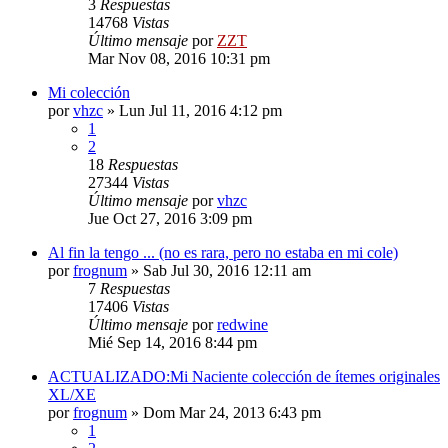
3
Respuestas
14768
Vistas
Último mensaje
por
ZZT
Mar Nov 08, 2016 10:31 pm
Mi colección
por
vhzc
»
Lun Jul 11, 2016 4:12 pm
1
2
18
Respuestas
27344
Vistas
Último mensaje
por
vhzc
Jue Oct 27, 2016 3:09 pm
Al fin la tengo ... (no es rara, pero no estaba en mi cole)
por
frognum
»
Sab Jul 30, 2016 12:11 am
7
Respuestas
17406
Vistas
Último mensaje
por
redwine
Mié Sep 14, 2016 8:44 pm
ACTUALIZADO:Mi Naciente colección de ítemes originales
XL/XE
por
frognum
»
Dom Mar 24, 2013 6:43 pm
1