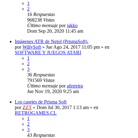
1
2
16
Respuestas
968238
Vistas
Último mensaje
por
jakko
Dom Sep 20, 2020 11:45 am
Imágenes ATR de Netol (PrismaSoft).
por
WillySoft
»
Jue Ago 24, 2017 11:05 pm
» en
SOFTWARE Y JUEGOS ATARI
1
2
3
36
Respuestas
791569
Vistas
Último mensaje
por
aferreira
Jue Nov 19, 2020 9:25 am
Los casetes de Prisma Soft
por
ZZT
»
Dom Jul 30, 2017 1:13 am
» en
RETROGAMES.CL
1
2
3
43
Respuestas