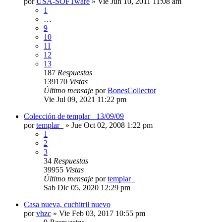
por
USA-SOFTware
»
Vie Jun 10, 2011 11:08 am
1
…
9
10
11
12
13
187
Respuestas
139170
Vistas
Último mensaje
por
BonesCollector
Vie Jul 09, 2021 11:22 pm
Colección de templar_ 13/09/09
por
templar_
»
Jue Oct 02, 2008 1:22 pm
1
2
3
34
Respuestas
39955
Vistas
Último mensaje
por
templar_
Sab Dic 05, 2020 12:29 pm
Casa nueva, cuchitril nuevo
por
vhzc
»
Vie Feb 03, 2017 10:55 pm