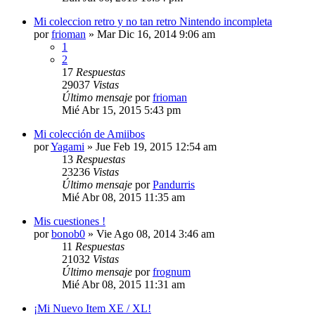
Mi coleccion retro y no tan retro Nintendo incompleta
por
frioman
»
Mar Dic 16, 2014 9:06 am
1
2
17
Respuestas
29037
Vistas
Último mensaje
por
frioman
Mié Abr 15, 2015 5:43 pm
Mi colección de Amiibos
por
Yagami
»
Jue Feb 19, 2015 12:54 am
13
Respuestas
23236
Vistas
Último mensaje
por
Pandurris
Mié Abr 08, 2015 11:35 am
Mis cuestiones !
por
bonob0
»
Vie Ago 08, 2014 3:46 am
11
Respuestas
21032
Vistas
Último mensaje
por
frognum
Mié Abr 08, 2015 11:31 am
¡Mi Nuevo Item XE / XL!