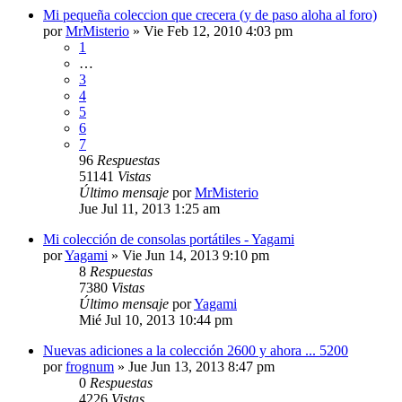
Mi pequeña coleccion que crecera (y de paso aloha al foro)
por
MrMisterio
»
Vie Feb 12, 2010 4:03 pm
1
…
3
4
5
6
7
96
Respuestas
51141
Vistas
Último mensaje
por
MrMisterio
Jue Jul 11, 2013 1:25 am
Mi colección de consolas portátiles - Yagami
por
Yagami
»
Vie Jun 14, 2013 9:10 pm
8
Respuestas
7380
Vistas
Último mensaje
por
Yagami
Mié Jul 10, 2013 10:44 pm
Nuevas adiciones a la colección 2600 y ahora ... 5200
por
frognum
»
Jue Jun 13, 2013 8:47 pm
0
Respuestas
4226
Vistas