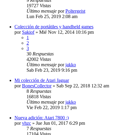
9
Respuestas
19727
Vistas
Último mensaje
por
Poltergeist
Lun Feb 25, 2019 2:08 am
Colección de portátiles y handheld games
por
Sakiof
»
Mié Nov 12, 2014 10:16 pm
1
2
3
30
Respuestas
42002
Vistas
Último mensaje
por
jakko
Sab Feb 23, 2019 9:16 pm
Mi colección de Atari Jaguar
por
BonesCollector
»
Sab Sep 22, 2018 12:32 am
8
Respuestas
16818
Vistas
Último mensaje
por
jakko
Vie Feb 22, 2019 1:17 pm
Nueva adición: Atari 7800 :)
por
vhzc
»
Jue Jun 01, 2017 6:29 pm
7
Respuestas
17104
Vistas