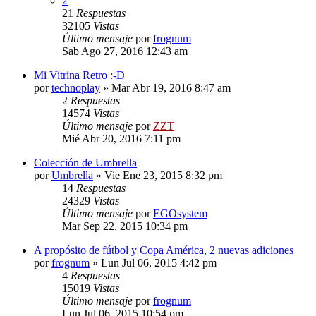
2
21
Respuestas
32105
Vistas
Último mensaje
por
frognum
Sab Ago 27, 2016 12:43 am
Mi Vitrina Retro :-D
por
technoplay
»
Mar Abr 19, 2016 8:47 am
2
Respuestas
14574
Vistas
Último mensaje
por
ZZT
Mié Abr 20, 2016 7:11 pm
Colección de Umbrella
por
Umbrella
»
Vie Ene 23, 2015 8:32 pm
14
Respuestas
24329
Vistas
Último mensaje
por
EGOsystem
Mar Sep 22, 2015 10:34 pm
A propósito de fútbol y Copa América, 2 nuevas adiciones
por
frognum
»
Lun Jul 06, 2015 4:42 pm
4
Respuestas
15019
Vistas
Último mensaje
por
frognum
Lun Jul 06, 2015 10:54 pm