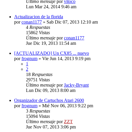
Último mensaje
por
vitoco
Lun Mar 24, 2014 9:46 am
Actualizacion de la florida
por
conan1177
»
Sab Dic 07, 2013 12:10 am
4
Respuestas
15862
Vistas
Último mensaje
por
conan1177
Jue Dic 19, 2013 11:54 am
[ACTUALIZADO] Un CX85 ... nuevo
por
frognum
»
Vie Jun 14, 2013 9:19 pm
1
2
18
Respuestas
29751
Vistas
Último mensaje
por
Jacky-Bryant
Lun Dic 09, 2013 8:00 am
Organizador de Cartuchos Atari 2600
por
frognum
»
Mié Nov 06, 2013 9:22 pm
3
Respuestas
15094
Vistas
Último mensaje
por
ZZT
Jue Nov 07, 2013 3:06 pm