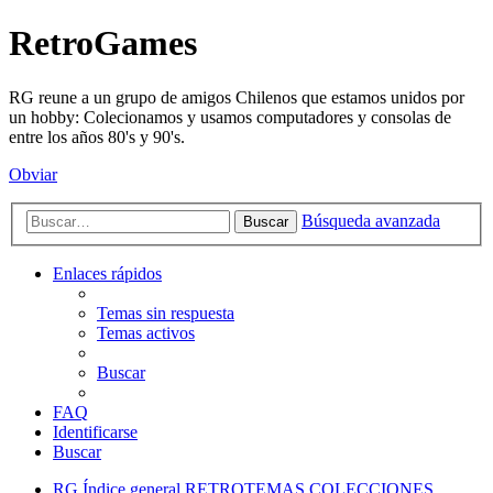
RetroGames
RG reune a un grupo de amigos Chilenos que estamos unidos por
un hobby: Colecionamos y usamos computadores y consolas de
entre los años 80's y 90's.
Obviar
Búsqueda avanzada
Buscar
Enlaces rápidos
Temas sin respuesta
Temas activos
Buscar
FAQ
Identificarse
Buscar
RG
Índice general
RETROTEMAS
COLECCIONES