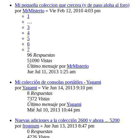
Mi pequeña coleccion que crecera (y de paso aloha al foro)
por
MrMisterio
»
Vie Feb 12, 2010 4:03 pm
1
…
3
4
5
6
7
96
Respuestas
51090
Vistas
Último mensaje
por
MrMisterio
Jue Jul 11, 2013 1:25 am
Mi colección de consolas portátiles - Yagami
por
Yagami
»
Vie Jun 14, 2013 9:10 pm
8
Respuestas
7372
Vistas
Último mensaje
por
Yagami
Mié Jul 10, 2013 10:44 pm
Nuevas adiciones a la colección 2600 y ahora ... 5200
por
frognum
»
Jue Jun 13, 2013 8:47 pm
0
Respuestas
4226
Vistas