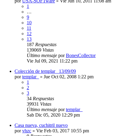
por
USA-SOFTware
»
Vie Jun 10, 2011 11:08 am
1
…
9
10
11
12
13
187
Respuestas
139069
Vistas
Último mensaje
por
BonesCollector
Vie Jul 09, 2021 11:22 pm
Colección de templar_ 13/09/09
por
templar_
»
Jue Oct 02, 2008 1:22 pm
1
2
3
34
Respuestas
39931
Vistas
Último mensaje
por
templar_
Sab Dic 05, 2020 12:29 pm
Casa nueva, cuchitril nuevo
por
vhzc
»
Vie Feb 03, 2017 10:55 pm