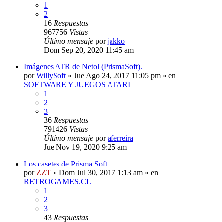
1
2
16
Respuestas
967756
Vistas
Último mensaje
por
jakko
Dom Sep 20, 2020 11:45 am
Imágenes ATR de Netol (PrismaSoft).
por
WillySoft
»
Jue Ago 24, 2017 11:05 pm
» en
SOFTWARE Y JUEGOS ATARI
1
2
3
36
Respuestas
791426
Vistas
Último mensaje
por
aferreira
Jue Nov 19, 2020 9:25 am
Los casetes de Prisma Soft
por
ZZT
»
Dom Jul 30, 2017 1:13 am
» en
RETROGAMES.CL
1
2
3
43
Respuestas