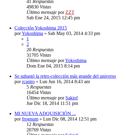
41
Respuestas
49830
Vistas
Último mensaje
por
ZZT
Sab Ene 24, 2015 12:45 pm
Colección Yokoshima 2015
por
Yokoshima
»
Sab May 03, 2014 4:33 pm
1
2
20
Respuestas
31705
Vistas
Último mensaje
por
Yokoshima
Dom Ene 04, 2015 8:14 pm
Se subastó la retro-colección más grande del universo
por
rcastro
»
Lun Jun 16, 2014 8:43 am
5
Respuestas
16454
Vistas
Último mensaje
por
Sakiof
Jue Dic 18, 2014 11:51 pm
MI NUEVA ADQUISICIÓN ...
por
frognum
»
Lun Dic 08, 2014 12:51 pm
12
Respuestas
20769
Vistas