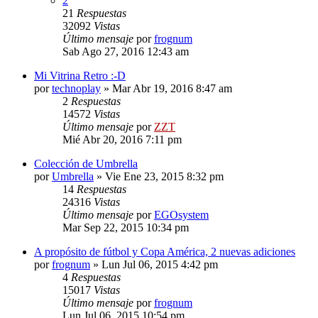
2
21
Respuestas
32092
Vistas
Último mensaje
por
frognum
Sab Ago 27, 2016 12:43 am
Mi Vitrina Retro :-D
por
technoplay
»
Mar Abr 19, 2016 8:47 am
2
Respuestas
14572
Vistas
Último mensaje
por
ZZT
Mié Abr 20, 2016 7:11 pm
Colección de Umbrella
por
Umbrella
»
Vie Ene 23, 2015 8:32 pm
14
Respuestas
24316
Vistas
Último mensaje
por
EGOsystem
Mar Sep 22, 2015 10:34 pm
A propósito de fútbol y Copa América, 2 nuevas adiciones
por
frognum
»
Lun Jul 06, 2015 4:42 pm
4
Respuestas
15017
Vistas
Último mensaje
por
frognum
Lun Jul 06, 2015 10:54 pm