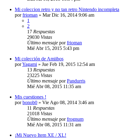
Mi coleccion retro y no tan retro Nintendo incompleta
por
frioman
»
Mar Dic 16, 2014 9:06 am
1
2
17
Respuestas
29030
Vistas
Último mensaje
por
frioman
Mié Abr 15, 2015 5:43 pm
Mi colección de Amiibos
por
Yagami
»
Jue Feb 19, 2015 12:54 am
13
Respuestas
23225
Vistas
Último mensaje
por
Pandurris
Mié Abr 08, 2015 11:35 am
Mis cuestiones !
por
bonob0
»
Vie Ago 08, 2014 3:46 am
11
Respuestas
21018
Vistas
Último mensaje
por
frognum
Mié Abr 08, 2015 11:31 am
¡Mi Nuevo Item XE / XL!