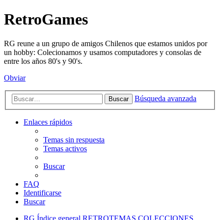
RetroGames
RG reune a un grupo de amigos Chilenos que estamos unidos por
un hobby: Colecionamos y usamos computadores y consolas de
entre los años 80's y 90's.
Obviar
Búsqueda avanzada
Buscar
Enlaces rápidos
Temas sin respuesta
Temas activos
Buscar
FAQ
Identificarse
Buscar
RG
Índice general
RETROTEMAS
COLECCIONES