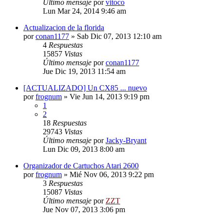
Último mensaje
por
vitoco
Lun Mar 24, 2014 9:46 am
Actualizacion de la florida
por
conan1177
»
Sab Dic 07, 2013 12:10 am
4
Respuestas
15857
Vistas
Último mensaje
por
conan1177
Jue Dic 19, 2013 11:54 am
[ACTUALIZADO] Un CX85 ... nuevo
por
frognum
»
Vie Jun 14, 2013 9:19 pm
1
2
18
Respuestas
29743
Vistas
Último mensaje
por
Jacky-Bryant
Lun Dic 09, 2013 8:00 am
Organizador de Cartuchos Atari 2600
por
frognum
»
Mié Nov 06, 2013 9:22 pm
3
Respuestas
15087
Vistas
Último mensaje
por
ZZT
Jue Nov 07, 2013 3:06 pm