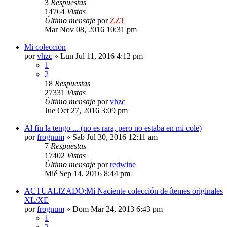
3
Respuestas
14764
Vistas
Último mensaje
por
ZZT
Mar Nov 08, 2016 10:31 pm
Mi colección
por
vhzc
»
Lun Jul 11, 2016 4:12 pm
1
2
18
Respuestas
27331
Vistas
Último mensaje
por
vhzc
Jue Oct 27, 2016 3:09 pm
Al fin la tengo ... (no es rara, pero no estaba en mi cole)
por
frognum
»
Sab Jul 30, 2016 12:11 am
7
Respuestas
17402
Vistas
Último mensaje
por
redwine
Mié Sep 14, 2016 8:44 pm
ACTUALIZADO:Mi Naciente colección de ítemes originales
XL/XE
por
frognum
»
Dom Mar 24, 2013 6:43 pm
1