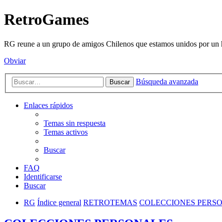
RetroGames
RG reune a un grupo de amigos Chilenos que estamos unidos por un h
Obviar
Búsqueda avanzada
Buscar
Enlaces rápidos
Temas sin respuesta
Temas activos
Buscar
FAQ
Identificarse
Buscar
RG
Índice general
RETROTEMAS
COLECCIONES PERS