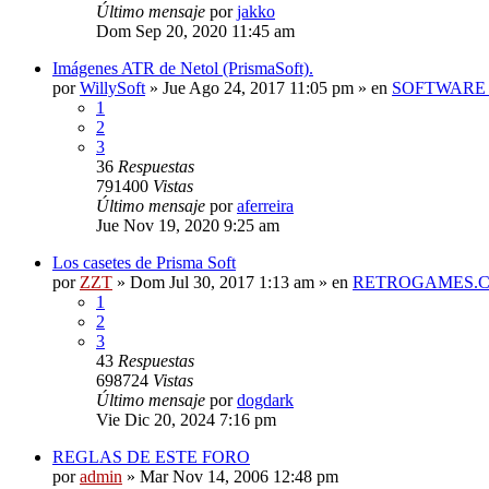
Último mensaje
por
jakko
Dom Sep 20, 2020 11:45 am
Imágenes ATR de Netol (PrismaSoft).
por
WillySoft
»
Jue Ago 24, 2017 11:05 pm
» en
SOFTWARE 
1
2
3
36
Respuestas
791400
Vistas
Último mensaje
por
aferreira
Jue Nov 19, 2020 9:25 am
Los casetes de Prisma Soft
por
ZZT
»
Dom Jul 30, 2017 1:13 am
» en
RETROGAMES.
1
2
3
43
Respuestas
698724
Vistas
Último mensaje
por
dogdark
Vie Dic 20, 2024 7:16 pm
REGLAS DE ESTE FORO
por
admin
»
Mar Nov 14, 2006 12:48 pm