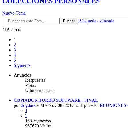
COLECCIONES PERSONALES
Nuevo Tema
Búsqueda avanzada
Buscar
216 temas
1
2
3
4
5
Siguiente
Anuncios
Respuestas
Vistas
Último mensaje
COPIADOR TURBO SOFTWARE - FINAL
por
dogdark
»
Mié Nov 08, 2017 5:51 pm
» en
REUNIONES 
1
2
16
Respuestas
967670
Vistas