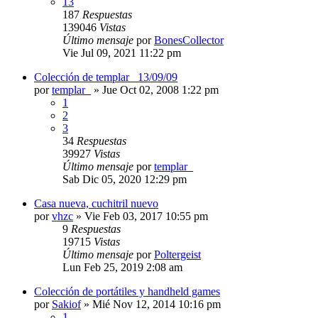
13
187
Respuestas
139046
Vistas
Último mensaje
por
BonesCollector
Vie Jul 09, 2021 11:22 pm
Colección de templar_ 13/09/09
por
templar_
»
Jue Oct 02, 2008 1:22 pm
1
2
3
34
Respuestas
39927
Vistas
Último mensaje
por
templar_
Sab Dic 05, 2020 12:29 pm
Casa nueva, cuchitril nuevo
por
vhzc
»
Vie Feb 03, 2017 10:55 pm
9
Respuestas
19715
Vistas
Último mensaje
por
Poltergeist
Lun Feb 25, 2019 2:08 am
Colección de portátiles y handheld games
por
Sakiof
»
Mié Nov 12, 2014 10:16 pm
1