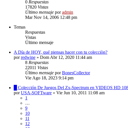
0
Respuestas
17820
Vistas
Último mensaje
por
admin
Mar Nov 14, 2006 12:48 pm
Temas
Respuestas
Vistas
Último mensaje
A Día de HOY, qué piensas hacer con tu colecciòn?
por
redwine
»
Dom Abr 12, 2020 11:44 am
8
Respuestas
22011
Vistas
Último mensaje
por
BonesCollector
Vie Ago 18, 2023 9:14 pm
█ Colección De Juegos Del Zx-Spectrum en VIDEOS HD 10
por
USA-SOFTware
»
Vie Jun 10, 2011 11:08 am
1
…
9
10
11
12