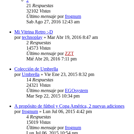
2
21
Respuestas
32102
Vistas
Último mensaje
por
frognum
Sab Ago 27, 2016 12:43 am
Mi Vitrina Retro :-D
por
technoplay
»
Mar Abr 19, 2016 8:47 am
2
Respuestas
14573
Vistas
Último mensaje
por
ZZT
Mié Abr 20, 2016 7:11 pm
Colección de Umbrella
por
Umbrella
»
Vie Ene 23, 2015 8:32 pm
14
Respuestas
24321
Vistas
Último mensaje
por
EGOsystem
Mar Sep 22, 2015 10:34 pm
A propósito de fútbol y Copa América, 2 nuevas adiciones
por
frognum
»
Lun Jul 06, 2015 4:42 pm
4
Respuestas
15019
Vistas
Último mensaje
por
frognum
Lun Jul 06, 2015 10:54 pm