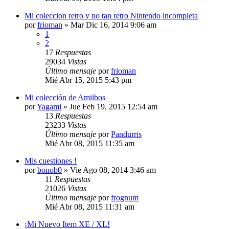
Mi coleccion retro y no tan retro Nintendo incompleta
por
frioman
»
Mar Dic 16, 2014 9:06 am
1
2
17
Respuestas
29034
Vistas
Último mensaje
por
frioman
Mié Abr 15, 2015 5:43 pm
Mi colección de Amiibos
por
Yagami
»
Jue Feb 19, 2015 12:54 am
13
Respuestas
23233
Vistas
Último mensaje
por
Pandurris
Mié Abr 08, 2015 11:35 am
Mis cuestiones !
por
bonob0
»
Vie Ago 08, 2014 3:46 am
11
Respuestas
21026
Vistas
Último mensaje
por
frognum
Mié Abr 08, 2015 11:31 am
¡Mi Nuevo Item XE / XL!