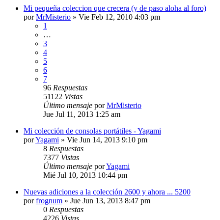
Mi pequeña coleccion que crecera (y de paso aloha al foro)
por
MrMisterio
»
Vie Feb 12, 2010 4:03 pm
1
…
3
4
5
6
7
96
Respuestas
51122
Vistas
Último mensaje
por
MrMisterio
Jue Jul 11, 2013 1:25 am
Mi colección de consolas portátiles - Yagami
por
Yagami
»
Vie Jun 14, 2013 9:10 pm
8
Respuestas
7377
Vistas
Último mensaje
por
Yagami
Mié Jul 10, 2013 10:44 pm
Nuevas adiciones a la colección 2600 y ahora ... 5200
por
frognum
»
Jue Jun 13, 2013 8:47 pm
0
Respuestas
4226
Vistas