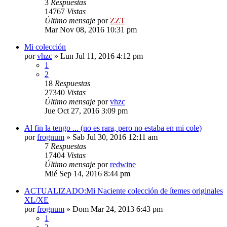
3
Respuestas
14767
Vistas
Último mensaje
por
ZZT
Mar Nov 08, 2016 10:31 pm
Mi colección
por
vhzc
»
Lun Jul 11, 2016 4:12 pm
1
2
18
Respuestas
27340
Vistas
Último mensaje
por
vhzc
Jue Oct 27, 2016 3:09 pm
Al fin la tengo ... (no es rara, pero no estaba en mi cole)
por
frognum
»
Sab Jul 30, 2016 12:11 am
7
Respuestas
17404
Vistas
Último mensaje
por
redwine
Mié Sep 14, 2016 8:44 pm
ACTUALIZADO:Mi Naciente colección de ítemes originales
XL/XE
por
frognum
»
Dom Mar 24, 2013 6:43 pm
1