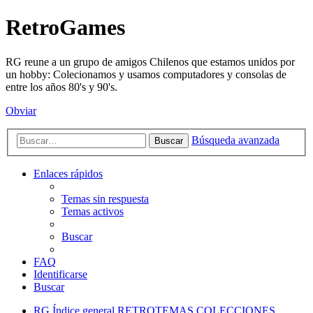
RetroGames
RG reune a un grupo de amigos Chilenos que estamos unidos por
un hobby: Colecionamos y usamos computadores y consolas de
entre los años 80's y 90's.
Obviar
Búsqueda avanzada
Buscar
Enlaces rápidos
Temas sin respuesta
Temas activos
Buscar
FAQ
Identificarse
Buscar
RG
Índice general
RETROTEMAS
COLECCIONES