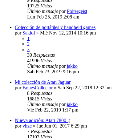
9
Respuestas
19725
Vistas
Último mensaje
por
Poltergeist
Lun Feb 25, 2019 2:08 am
Colección de portátiles y handheld games
por
Sakiof
»
Mié Nov 12, 2014 10:16 pm
1
2
3
30
Respuestas
41996
Vistas
Último mensaje
por
jakko
Sab Feb 23, 2019 9:16 pm
Mi colección de Atari Jaguar
por
BonesCollector
»
Sab Sep 22, 2018 12:32 am
8
Respuestas
16815
Vistas
Último mensaje
por
jakko
Vie Feb 22, 2019 1:17 pm
Nueva adición: Atari 7800 :)
por
vhzc
»
Jue Jun 01, 2017 6:29 pm
7
Respuestas
17103
Vistas