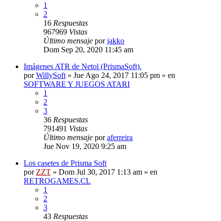
1
2
16
Respuestas
967969
Vistas
Último mensaje
por
jakko
Dom Sep 20, 2020 11:45 am
Imágenes ATR de Netol (PrismaSoft).
por
WillySoft
»
Jue Ago 24, 2017 11:05 pm
» en
SOFTWARE Y JUEGOS ATARI
1
2
3
36
Respuestas
791491
Vistas
Último mensaje
por
aferreira
Jue Nov 19, 2020 9:25 am
Los casetes de Prisma Soft
por
ZZT
»
Dom Jul 30, 2017 1:13 am
» en
RETROGAMES.CL
1
2
3
43
Respuestas