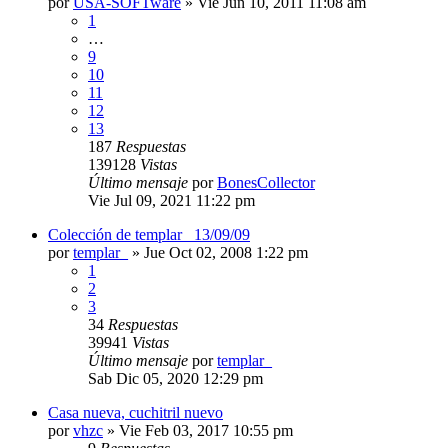
por
USA-SOFTware
»
Vie Jun 10, 2011 11:08 am
1
…
9
10
11
12
13
187
Respuestas
139128
Vistas
Último mensaje
por
BonesCollector
Vie Jul 09, 2021 11:22 pm
Colección de templar_ 13/09/09
por
templar_
»
Jue Oct 02, 2008 1:22 pm
1
2
3
34
Respuestas
39941
Vistas
Último mensaje
por
templar_
Sab Dic 05, 2020 12:29 pm
Casa nueva, cuchitril nuevo
por
vhzc
»
Vie Feb 03, 2017 10:55 pm