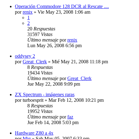
Operación Commodore 128 DCR al Rescate ....
por
renix
»
Vie May 23, 2008 1:06 am
1
2
20
Respuestas
31597
Vistas
Último mensaje
por
renix
Lun May 26, 2008 6:56 pm
oddysey 2
por
Great_Clerk
»
Mié May 21, 2008 11:18 pm
8
Respuestas
19434
Vistas
Último mensaje
por
Great_Clerk
Jue May 22, 2008 9:09 pm
ZX Spectrum - imágenes raras
por
turboesprit
»
Mar Feb 12, 2008 10:21 pm
8
Respuestas
19952
Vistas
Último mensaje
por
faz
Jue Feb 14, 2008 5:03 pm
Hardware Z80 a 4x
por
Mig
»
Sab May 05, 2007 6:33 pm