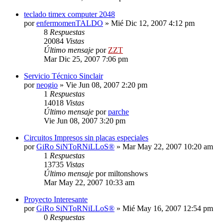
teclado timex computer 2048
por
enfermomenTALDO
»
Mié Dic 12, 2007 4:12 pm
8
Respuestas
20084
Vistas
Último mensaje
por
ZZT
Mar Dic 25, 2007 7:06 pm
Servicio Técnico Sinclair
por
neogio
»
Vie Jun 08, 2007 2:20 pm
1
Respuestas
14018
Vistas
Último mensaje
por
parche
Vie Jun 08, 2007 3:20 pm
Circuitos Impresos sin placas especiales
por
GiRo SiNToRNiLLoS®
»
Mar May 22, 2007 10:20 am
1
Respuestas
13735
Vistas
Último mensaje
por
miltonshows
Mar May 22, 2007 10:33 am
Proyecto Interesante
por
GiRo SiNToRNiLLoS®
»
Mié May 16, 2007 12:54 pm
0
Respuestas