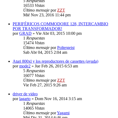
5
Respuestas
16533
Vistas
Último mensaje
por
ZZT
Mié Nov 23, 2016 11:44 pm
PERIFÉRICOS COMMODORE 128, INTERCAMBIO
POR TRANSFORMADOR!
por
GRAD
»
Vie Abr 03, 2015 10:00 pm
1
Respuestas
15474
Vistas
Último mensaje
por
Poltergeist
Sab Abr 04, 2015 2:04 am
Atari 800xl y los reproductores de cassettes (ayuda)
por
mode2
»
Jue Feb 26, 2015 6:53 am
5
Respuestas
16077
Vistas
Último mensaje
por
ZZT
Vie Feb 27, 2015 9:26 am
driver de video
por
lagarto
»
Dom Nov 16, 2014 3:15 am
1
Respuestas
14065
Vistas
Último mensaje
por
Yagami
Mié Dic 31, 2014 6:46 pm