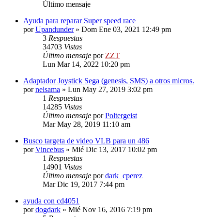
Último mensaje
Ayuda para reparar Super speed race
por
Upandunder
»
Dom Ene 03, 2021 12:49 pm
3
Respuestas
34703
Vistas
Último mensaje
por
ZZT
Lun Mar 14, 2022 10:20 pm
Adaptador Joystick Sega (genesis, SMS) a otros micros.
por
nelsama
»
Lun May 27, 2019 3:02 pm
1
Respuestas
14285
Vistas
Último mensaje
por
Poltergeist
Mar May 28, 2019 11:10 am
Busco targeta de video VLB para un 486
por
Vincebus
»
Mié Dic 13, 2017 10:02 pm
1
Respuestas
14901
Vistas
Último mensaje
por
dark_cperez
Mar Dic 19, 2017 7:44 pm
ayuda con cd4051
por
dogdark
»
Mié Nov 16, 2016 7:19 pm