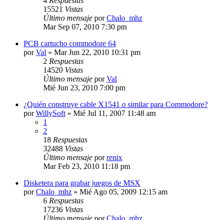
4
Respuestas
15521
Vistas
Último mensaje
por
Chalo_mhz
Mar Sep 07, 2010 7:30 pm
PCB cartucho commodore 64
por
Val
»
Mar Jun 22, 2010 10:31 pm
2
Respuestas
14520
Vistas
Último mensaje
por
Val
Mié Jun 23, 2010 7:00 pm
¿Quién construye cable X1541 o similar para Commodore?
por
WillySoft
»
Mié Jul 11, 2007 11:48 am
1
2
18
Respuestas
32488
Vistas
Último mensaje
por
renix
Mar Feb 23, 2010 11:18 pm
Disketera para grabar juegos de MSX
por
Chalo_mhz
»
Mié Ago 05, 2009 12:15 am
6
Respuestas
17236
Vistas
Último mensaje
por
Chalo_mhz