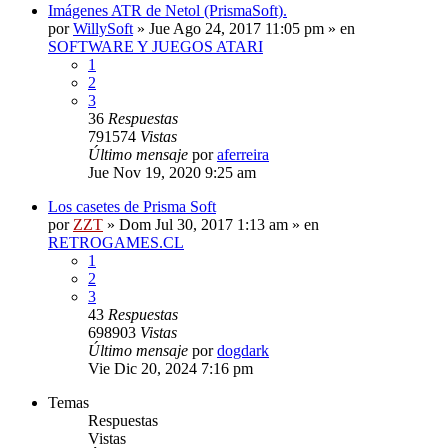
Imágenes ATR de Netol (PrismaSoft).
por
WillySoft
»
Jue Ago 24, 2017 11:05 pm
» en
SOFTWARE Y JUEGOS ATARI
1
2
3
36
Respuestas
791574
Vistas
Último mensaje
por
aferreira
Jue Nov 19, 2020 9:25 am
Los casetes de Prisma Soft
por
ZZT
»
Dom Jul 30, 2017 1:13 am
» en
RETROGAMES.CL
1
2
3
43
Respuestas
698903
Vistas
Último mensaje
por
dogdark
Vie Dic 20, 2024 7:16 pm
Temas
Respuestas
Vistas