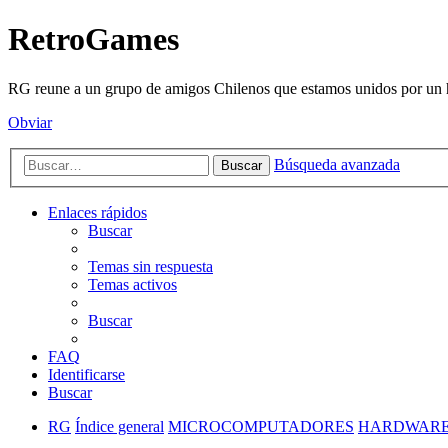
RetroGames
RG reune a un grupo de amigos Chilenos que estamos unidos por un h
Obviar
Búsqueda avanzada
Buscar
Enlaces rápidos
Buscar
Temas sin respuesta
Temas activos
Buscar
FAQ
Identificarse
Buscar
RG
Índice general
MICROCOMPUTADORES
HARDWARE