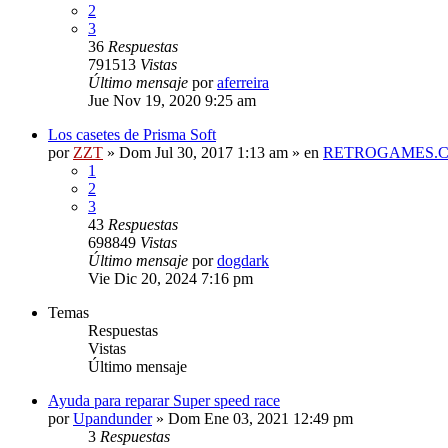
2
3
36
Respuestas
791513
Vistas
Último mensaje
por
aferreira
Jue Nov 19, 2020 9:25 am
Los casetes de Prisma Soft
por
ZZT
»
Dom Jul 30, 2017 1:13 am
» en
RETROGAMES.
1
2
3
43
Respuestas
698849
Vistas
Último mensaje
por
dogdark
Vie Dic 20, 2024 7:16 pm
Temas
Respuestas
Vistas
Último mensaje
Ayuda para reparar Super speed race
por
Upandunder
»
Dom Ene 03, 2021 12:49 pm
3
Respuestas