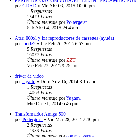
PERIFÉRICOS COMMODORE 128, INTERCAMBIO PO
por
GRAD
»
Vie Abr 03, 2015 10:00 pm
1
Respuestas
15473
Vistas
Último mensaje
por
Poltergeist
Sab Abr 04, 2015 2:04 am
Atari 800xl y los reproductores de cassettes (ayuda)
por
mode2
»
Jue Feb 26, 2015 6:53 am
5
Respuestas
16077
Vistas
Último mensaje
por
ZZT
Vie Feb 27, 2015 9:26 am
driver de video
por
lagarto
»
Dom Nov 16, 2014 3:15 am
1
Respuestas
14063
Vistas
Último mensaje
por
Yagami
Mié Dic 31, 2014 6:46 pm
Transformador Amiga 500
por
Poltergeist
»
Vie Mar 28, 2014 7:46 pm
2
Respuestas
14939
Vistas
Último mensaje
por
come_cigarros