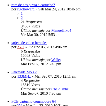
rom de nes pirata a cartucho?
por
rigohoward
»
Sab Mar 24, 2012 10:46 pm
1
2
21
Respuestas
34667
Vistas
Último mensaje
por
Manuelink64
Vie Mar 30, 2012 5:53 am
tarjeta de video hercules
por
ZZT
»
Jue Ene 05, 2012 4:06 am
6
Respuestas
16693
Vistas
Último mensaje
por
Walky
Mar Feb 07, 2012 5:45 pm
Paleteada MSX2
por
133MHz
»
Mar Sep 07, 2010 12:11 am
4
Respuestas
15519
Vistas
Último mensaje
por
Chalo_mhz
Mar Sep 07, 2010 7:30 pm
PCB cartucho commodore 64
por
Val
»
Mar Jun 22, 2010 10:31 pm