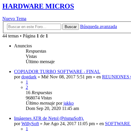
HARDWARE MICROS
Nuevo Tema
Búsqueda avanzada
Buscar
44 temas • Página
1
de
1
Anuncios
Respuestas
Vistas
Último mensaje
COPIADOR TURBO SOFTWARE - FINAL
por
dogdark
»
Mié Nov 08, 2017 5:51 pm
» en
REUNIONES 
1
2
16
Respuestas
968074
Vistas
Último mensaje
por
jakko
Dom Sep 20, 2020 11:45 am
Imágenes ATR de Netol (PrismaSoft).
por
WillySoft
»
Jue Ago 24, 2017 11:05 pm
» en
SOFTWARE 
1