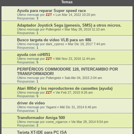
Temas
Ayuda para reparar Super speed race
Último mensaje por
ZZT
«
Lun Mar 14, 2022 10:20 pm
Respuestas:
3
Adaptador Joystick Sega (genesis, SMS) a otros micros.
Último mensaje por
Poltergeist
«
Mar May 28, 2019 11:10 am
Respuestas:
1
Busco targeta de video VLB para un 486
Último mensaje por
dark_cperez
«
Mar Dic 19, 2017 7:44 pm
Respuestas:
1
ayuda con cd4051
Último mensaje por
ZZT
«
Mié Nov 23, 2016 11:44 pm
Respuestas:
5
PERIFÉRICOS COMMODORE 128, INTERCAMBIO POR
TRANSFORMADOR!
Último mensaje por
Poltergeist
«
Sab Abr 04, 2015 2:04 am
Respuestas:
1
Atari 800xl y los reproductores de cassettes (ayuda)
Último mensaje por
ZZT
«
Vie Feb 27, 2015 9:26 am
Respuestas:
5
driver de video
Último mensaje por
Yagami
«
Mié Dic 31, 2014 6:46 pm
Respuestas:
1
Transformador Amiga 500
Último mensaje por
come_cigarros
«
Vie Mar 28, 2014 9:54 pm
Respuestas:
2
Tarjeta XT-IDE para PC ISA