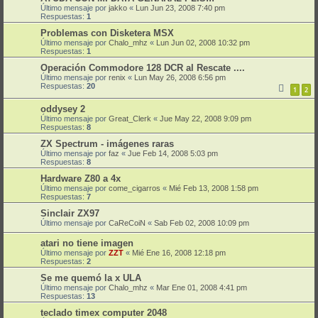
Último mensaje por
jakko
«
Lun Jun 23, 2008 7:40 pm
Respuestas:
1
Problemas con Disketera MSX
Último mensaje por
Chalo_mhz
«
Lun Jun 02, 2008 10:32 pm
Respuestas:
1
Operación Commodore 128 DCR al Rescate ....
Último mensaje por
renix
«
Lun May 26, 2008 6:56 pm
Respuestas:
20
1
2
oddysey 2
Último mensaje por
Great_Clerk
«
Jue May 22, 2008 9:09 pm
Respuestas:
8
ZX Spectrum - imágenes raras
Último mensaje por
faz
«
Jue Feb 14, 2008 5:03 pm
Respuestas:
8
Hardware Z80 a 4x
Último mensaje por
come_cigarros
«
Mié Feb 13, 2008 1:58 pm
Respuestas:
7
Sinclair ZX97
Último mensaje por
CaReCoiN
«
Sab Feb 02, 2008 10:09 pm
atari no tiene imagen
Último mensaje por
ZZT
«
Mié Ene 16, 2008 12:18 pm
Respuestas:
2
Se me quemó la x ULA
Último mensaje por
Chalo_mhz
«
Mar Ene 01, 2008 4:41 pm
Respuestas:
13
teclado timex computer 2048