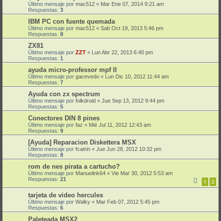
Último mensaje por
mac512
«
Mar Ene 07, 2014 9:21 am
Respuestas:
3
IBM PC con fuente quemada
Último mensaje por
mac512
«
Sab Oct 19, 2013 5:46 pm
Respuestas:
8
ZX81
Último mensaje por
ZZT
«
Lun Abr 22, 2013 6:40 pm
Respuestas:
1
ayuda micro-professor mpf II
Último mensaje por
gacevedo
«
Lun Dic 10, 2012 11:44 am
Respuestas:
7
Ayuda con zx spectrum
Último mensaje por
folkdroid
«
Jue Sep 13, 2012 9:44 pm
Respuestas:
5
Conectores DIN 8 pines
Último mensaje por
faz
«
Mié Jul 11, 2012 12:43 am
Respuestas:
9
[Ayuda] Reparacion Diskettera MSX
Último mensaje por
fcatrin
«
Jue Jun 28, 2012 10:32 pm
Respuestas:
8
rom de nes pirata a cartucho?
Último mensaje por
Manuelink64
«
Vie Mar 30, 2012 5:53 am
Respuestas:
21
1
2
tarjeta de video hercules
Último mensaje por
Walky
«
Mar Feb 07, 2012 5:45 pm
Respuestas:
6
Paleteada MSX2