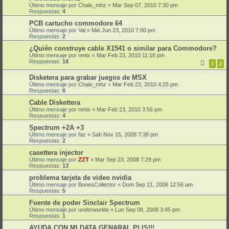
Último mensaje por
Chalo_mhz
«
Mar Sep 07, 2010 7:30 pm
Respuestas:
4
PCB cartucho commodore 64
Último mensaje por
Val
«
Mié Jun 23, 2010 7:00 pm
Respuestas:
2
¿Quién construye cable X1541 o similar para Commodore?
Último mensaje por
renix
«
Mar Feb 23, 2010 11:18 pm
Respuestas:
18
1
2
Disketera para grabar juegos de MSX
Último mensaje por
Chalo_mhz
«
Mar Feb 23, 2010 4:25 pm
Respuestas:
6
Cable Diskettera
Último mensaje por
renix
«
Mar Feb 23, 2010 3:56 pm
Respuestas:
4
Spectrum +2A +3
Último mensaje por
faz
«
Sab Nov 15, 2008 7:38 pm
Respuestas:
2
casettera injector
Último mensaje por
ZZT
«
Mar Sep 23, 2008 7:29 pm
Respuestas:
13
problema tarjeta de video nvidia
Último mensaje por
BonesCollector
«
Dom Sep 21, 2008 12:56 am
Respuestas:
5
Fuente de poder Sinclair Spectrum
Último mensaje por
underwurlde
«
Lun Sep 08, 2008 3:45 pm
Respuestas:
1
AYUDA CON MI DATA GENARAL PLIS!!!