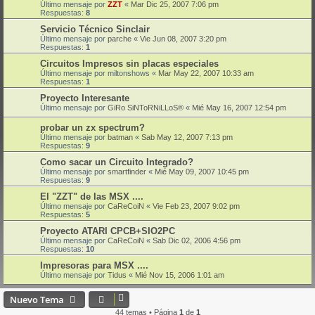
Último mensaje por
ZZT
«
Mar Dic 25, 2007 7:06 pm
Respuestas:
8
Servicio Técnico Sinclair
Último mensaje por
parche
«
Vie Jun 08, 2007 3:20 pm
Respuestas:
1
Circuitos Impresos sin placas especiales
Último mensaje por
miltonshows
«
Mar May 22, 2007 10:33 am
Respuestas:
1
Proyecto Interesante
Último mensaje por
GiRo SiNToRNiLLoS®
«
Mié May 16, 2007 12:54 pm
probar un zx spectrum?
Último mensaje por
batman
«
Sab May 12, 2007 7:13 pm
Respuestas:
9
Como sacar un Circuito Integrado?
Último mensaje por
smartfinder
«
Mié May 09, 2007 10:45 pm
Respuestas:
9
El "ZZT" de las MSX ....
Último mensaje por
CaReCoiN
«
Vie Feb 23, 2007 9:02 pm
Respuestas:
5
Proyecto ATARI CPCB+SIO2PC
Último mensaje por
CaReCoiN
«
Sab Dic 02, 2006 4:56 pm
Respuestas:
10
Impresoras para MSX ....
Último mensaje por
Tidus
«
Mié Nov 15, 2006 1:01 am
Nuevo Tema
44 temas • Página
1
de
1