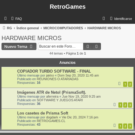
RetroGames
B
FAQ
Identificarse
u
RG
Índice general
MICROCOMPUTADORES
HARDWARE MICROS
s
HARDWARE MICROS
c
Buscar
Búsqueda avanzad
Nuevo Tema
a
44 temas • Página
1
de
1
r
Anuncios
COPIADOR TURBO SOFTWARE - FINAL
Último mensaje por
jakko
«
Dom Sep 20, 2020 11:45 am
Publicado en
REUNIONES O ATARIADAS
Respuestas:
16
1
2
Imágenes ATR de Netol (PrismaSoft).
Último mensaje por
aferreira
«
Jue Nov 19, 2020 9:25 am
Publicado en
SOFTWARE Y JUEGOS ATARI
Respuestas:
36
1
2
3
Los casetes de Prisma Soft
Último mensaje por
dogdark
«
Vie Dic 20, 2024 7:16 pm
Publicado en
RETROGAMES.CL
Respuestas:
43
1
2
3