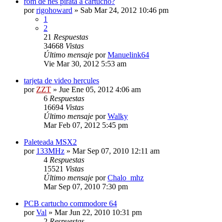
rom de nes pirata a cartucho?
por
rigohoward
»
Sab Mar 24, 2012 10:46 pm
1
2
21
Respuestas
34668
Vistas
Último mensaje
por
Manuelink64
Vie Mar 30, 2012 5:53 am
tarjeta de video hercules
por
ZZT
»
Jue Ene 05, 2012 4:06 am
6
Respuestas
16694
Vistas
Último mensaje
por
Walky
Mar Feb 07, 2012 5:45 pm
Paleteada MSX2
por
133MHz
»
Mar Sep 07, 2010 12:11 am
4
Respuestas
15521
Vistas
Último mensaje
por
Chalo_mhz
Mar Sep 07, 2010 7:30 pm
PCB cartucho commodore 64
por
Val
»
Mar Jun 22, 2010 10:31 pm
2
Respuestas