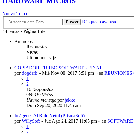
HARDWARE MICROS
Nuevo Tema
Búsqueda avanzada
Buscar
44 temas • Página
1
de
1
Anuncios
Respuestas
Vistas
Último mensaje
COPIADOR TURBO SOFTWARE - FINAL
por
dogdark
»
Mié Nov 08, 2017 5:51 pm
» en
REUNIONES 
1
2
16
Respuestas
968339
Vistas
Último mensaje
por
jakko
Dom Sep 20, 2020 11:45 am
Imágenes ATR de Netol (PrismaSoft).
por
WillySoft
»
Jue Ago 24, 2017 11:05 pm
» en
SOFTWARE 
1
2