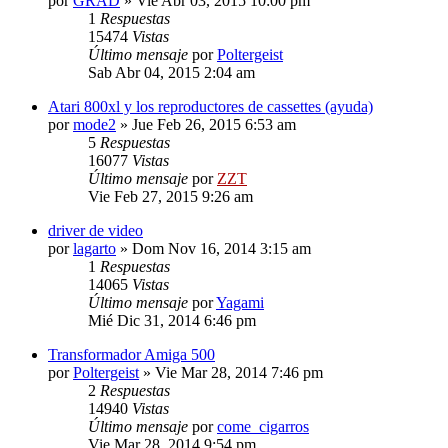
por
GRAD
»
Vie Abr 03, 2015 10:00 pm
1
Respuestas
15474
Vistas
Último mensaje
por
Poltergeist
Sab Abr 04, 2015 2:04 am
Atari 800xl y los reproductores de cassettes (ayuda)
por
mode2
»
Jue Feb 26, 2015 6:53 am
5
Respuestas
16077
Vistas
Último mensaje
por
ZZT
Vie Feb 27, 2015 9:26 am
driver de video
por
lagarto
»
Dom Nov 16, 2014 3:15 am
1
Respuestas
14065
Vistas
Último mensaje
por
Yagami
Mié Dic 31, 2014 6:46 pm
Transformador Amiga 500
por
Poltergeist
»
Vie Mar 28, 2014 7:46 pm
2
Respuestas
14940
Vistas
Último mensaje
por
come_cigarros
Vie Mar 28, 2014 9:54 pm