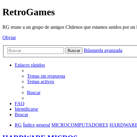
RetroGames
RG reune a un grupo de amigos Chilenos que estamos unidos por un h
Obviar
Búsqueda avanzada
Buscar
Enlaces rápidos
Temas sin respuesta
Temas activos
Buscar
FAQ
Identificarse
Buscar
RG
Índice general
MICROCOMPUTADORES
HARDWARE