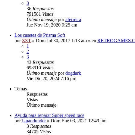
3
36
Respuestas
791581
Vistas
Último mensaje
por
aferreira
Jue Nov 19, 2020 9:25 am
Los casetes de Prisma Soft
por
ZZT
»
Dom Jul 30, 2017 1:13 am
» en
RETROGAMES.
1
2
3
43
Respuestas
698910
Vistas
Último mensaje
por
dogdark
Vie Dic 20, 2024 7:16 pm
Temas
Respuestas
Vistas
Último mensaje
Ayuda para reparar Super speed race
por
Upandunder
»
Dom Ene 03, 2021 12:49 pm
3
Respuestas
34705
Vistas