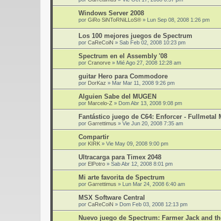
Windows Server 2008
por
GiRo SiNToRNiLLoS®
»
Lun Sep 08, 2008 1:26 pm
Los 100 mejores juegos de Spectrum
por
CaReCoiN
»
Sab Feb 02, 2008 10:23 pm
Spectrum en el Assembly '08
por
Cranorve
»
Mié Ago 27, 2008 12:28 am
guitar Hero para Commodore
por
DorKaz
»
Mar Mar 11, 2008 9:26 pm
Alguien Sabe del MUGEN
por
Marcelo-Z
»
Dom Abr 13, 2008 9:08 pm
Fantástico juego de C64: Enforcer - Fullmetal
por
Garrettimus
»
Vie Jun 20, 2008 7:35 am
Compartir
por
KIRK
»
Vie May 09, 2008 9:00 pm
Ultracarga para Timex 2048
por
ElPotro
»
Sab Abr 12, 2008 8:01 pm
Mi arte favorita de Spectrum
por
Garrettimus
»
Lun Mar 24, 2008 6:40 am
MSX Software Central
por
CaReCoiN
»
Dom Feb 03, 2008 12:13 pm
Nuevo juego de Spectrum: Farmer Jack and t