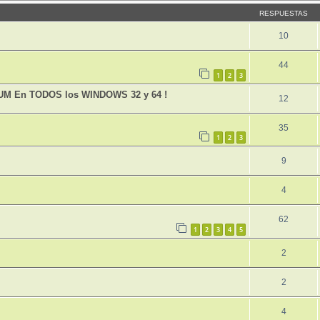
RESPUESTAS
10
44
1
2
3
UM En TODOS los WINDOWS 32 y 64 !
12
35
1
2
3
9
4
62
1
2
3
4
5
2
2
4