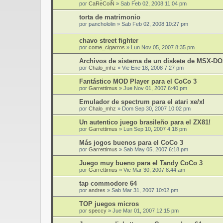
por
CaReCoiN
»
Sab Feb 02, 2008 11:04 pm
torta de matrimonio
por
panchololin
»
Sab Feb 02, 2008 10:27 pm
chavo street fighter
por
come_cigarros
»
Lun Nov 05, 2007 8:35 pm
Archivos de sistema de un diskete de MSX-D
por
Chalo_mhz
»
Vie Ene 18, 2008 7:27 pm
Fantástico MOD Player para el CoCo 3
por
Garrettimus
»
Jue Nov 01, 2007 6:40 pm
Emulador de spectrum para el atari xe/xl
por
Chalo_mhz
»
Dom Sep 30, 2007 10:02 pm
Un autentico juego brasileño para el ZX81!
por
Garrettimus
»
Lun Sep 10, 2007 4:18 pm
Más jogos buenos para el CoCo 3
por
Garrettimus
»
Sab May 05, 2007 6:18 pm
Juego muy bueno para el Tandy CoCo 3
por
Garrettimus
»
Vie Mar 30, 2007 8:44 am
tap commodore 64
por
andres
»
Sab Mar 31, 2007 10:02 pm
TOP juegos micros
por
speccy
»
Jue Mar 01, 2007 12:15 pm