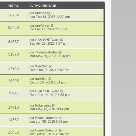
VISTAS
ÚLTIMO MENSAJE
por
batman
20734
Lun Feb 13, 2017 12:59 pm
por
seefahrer
55450
Vie Ene 17, 2014 2:15 pm
por
USA-SOFTware
64567
Sab Abr 25, 2026 7:57 am
por
ThomasMorton
51870
Mar May 30, 2023 11:10 pm
por
WillySoft
17945
Dom Oct 24, 2021 9:52 pm
por
danikiko
16503
Vie Jul 19, 2019 1:34 pm
por
USA-SOFTware
76941
Dom Feb 19, 2017 8:53 pm
por
Poltergeist
14713
Mar May 17, 2016 9:44 pm
por
BonesCollector
14562
Lun Jun 08, 2015 6:56 pm
por
BonesCollector
15462
Mié Oct 01, 2014 12:46 pm