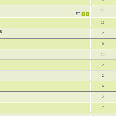
18
1
2
11
OS
2
0
10
2
2
6
2
7