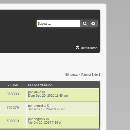
Buscar
Búsqueda avanzad
Identificarse
50 temas • Página
1
de
1
VISTAS
ÚLTIMO MENSAJE
por
jakko
968333
Dom Sep 20, 2020 11:45 am
por
aferreira
791579
Jue Nov 19, 2020 9:25 am
por
dogdark
698910
Vie Dic 20, 2024 7:16 pm