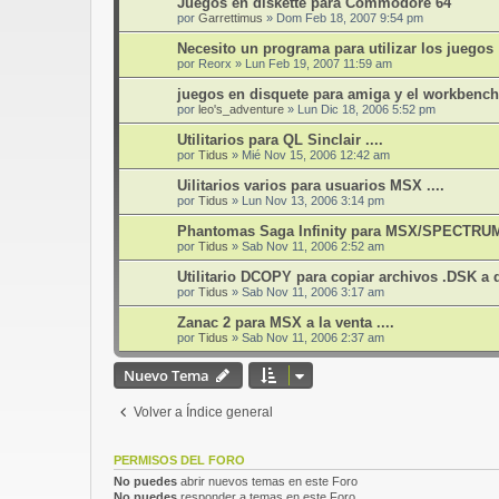
Juegos en diskette para Commodore 64
por
Garrettimus
»
Dom Feb 18, 2007 9:54 pm
Necesito un programa para utilizar los juegos
por
Reorx
»
Lun Feb 19, 2007 11:59 am
juegos en disquete para amiga y el workbenc
por
leo's_adventure
»
Lun Dic 18, 2006 5:52 pm
Utilitarios para QL Sinclair ....
por
Tidus
»
Mié Nov 15, 2006 12:42 am
Uilitarios varios para usuarios MSX ....
por
Tidus
»
Lun Nov 13, 2006 3:14 pm
Phantomas Saga Infinity para MSX/SPECTR
por
Tidus
»
Sab Nov 11, 2006 2:52 am
Utilitario DCOPY para copiar archivos .DSK a d
por
Tidus
»
Sab Nov 11, 2006 3:17 am
Zanac 2 para MSX a la venta ....
por
Tidus
»
Sab Nov 11, 2006 2:37 am
Nuevo Tema
Volver a Índice general
PERMISOS DEL FORO
No puedes
abrir nuevos temas en este Foro
No puedes
responder a temas en este Foro