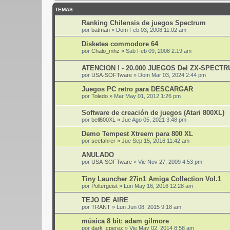
TEMAS
Ranking Chilensis de juegos Spectrum
por
batman
»
Dom Feb 03, 2008 11:02 am
Disketes commodore 64
por
Chalo_mhz
»
Sab Feb 09, 2008 2:19 am
ATENCION ! - 20.000 JUEGOS Del ZX-SPECTR
por
USA-SOFTware
»
Dom Mar 03, 2024 2:44 pm
Juegos PC retro para DESCARGAR
por
Toledo
»
Mar May 01, 2012 1:26 pm
Software de creación de juegos (Atari 800XL)
por
bell800XL
»
Jue Ago 05, 2021 3:48 pm
Demo Tempest Xtreem para 800 XL
por
seefahrer
»
Jue Sep 15, 2016 11:42 am
ANULADO
por
USA-SOFTware
»
Vie Nov 27, 2009 4:53 pm
Tiny Launcher 27in1 Amiga Collection Vol.1
por
Poltergeist
»
Lun May 16, 2016 12:28 am
TEJO DE AIRE
por
TRANT
»
Lun Jun 08, 2015 9:18 am
música 8 bit: adam gilmore
por
dark_cperez
»
Vie May 02, 2014 8:58 am