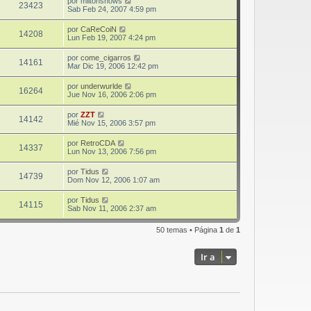
por
miltonshows
23423
Sab Feb 24, 2007 4:59 pm
por
CaReCoiN
14208
Lun Feb 19, 2007 4:24 pm
por
come_cigarros
14161
Mar Dic 19, 2006 12:42 pm
por
underwurlde
16264
Jue Nov 16, 2006 2:06 pm
por
ZZT
14142
Mié Nov 15, 2006 3:57 pm
por
RetroCDA
14337
Lun Nov 13, 2006 7:56 pm
por
Tidus
14739
Dom Nov 12, 2006 1:07 am
por
Tidus
14115
Sab Nov 11, 2006 2:37 am
50 temas • Página
1
de
1
Ir a