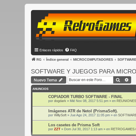
Enlaces rápidos
FAQ
RG
Índice general
MICROCOMPUTADORES
SOFTWARE
SOFTWARE Y JUEGOS PARA MICR
Buscar
Bús
Nuevo Tema
ANUNCIOS
COPIADOR TURBO SOFTWARE - FINAL
por
dogdark
»
Mié Nov 08, 2017 5:51 pm
» en
REUNIONES
Imágenes ATR de Netol (PrismaSoft).
por
WillySoft
»
Jue Ago 24, 2017 11:05 pm
» en
SOFTWARE
Los casetes de Prisma Soft
por
ZZT
»
Dom Jul 30, 2017 1:13 am
» en
RETROGAMES.