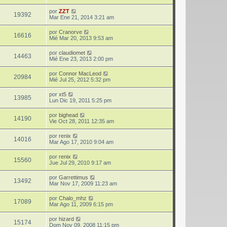
por
ZZT
19392
Mar Ene 21, 2014 3:21 am
por
Cranorve
16616
Mié Mar 20, 2013 9:53 am
por
claudiomet
14463
Mié Ene 23, 2013 2:00 pm
por
Connor MacLeod
20984
Mié Jul 25, 2012 5:32 pm
por
xt5
13985
Lun Dic 19, 2011 5:25 pm
por
bighead
14190
Vie Oct 28, 2011 12:35 am
por
renix
14016
Mar Ago 17, 2010 9:04 am
por
renix
15560
Jue Jul 29, 2010 9:17 am
por
Garrettimus
13492
Mar Nov 17, 2009 11:23 am
por
Chalo_mhz
17089
Mar Ago 11, 2009 6:15 pm
por
hizard
15174
Dom Nov 09, 2008 11:15 pm