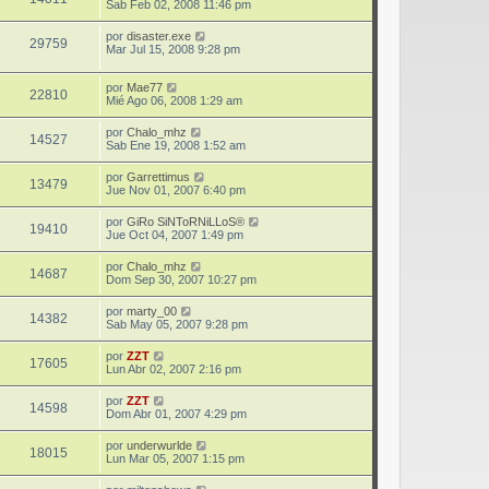
Sab Feb 02, 2008 11:46 pm
por
disaster.exe
29759
Mar Jul 15, 2008 9:28 pm
por
Mae77
22810
Mié Ago 06, 2008 1:29 am
por
Chalo_mhz
14527
Sab Ene 19, 2008 1:52 am
por
Garrettimus
13479
Jue Nov 01, 2007 6:40 pm
por
GiRo SiNToRNiLLoS®
19410
Jue Oct 04, 2007 1:49 pm
por
Chalo_mhz
14687
Dom Sep 30, 2007 10:27 pm
por
marty_00
14382
Sab May 05, 2007 9:28 pm
por
ZZT
17605
Lun Abr 02, 2007 2:16 pm
por
ZZT
14598
Dom Abr 01, 2007 4:29 pm
por
underwurlde
18015
Lun Mar 05, 2007 1:15 pm