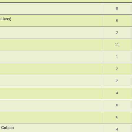
9
lless)
6
2
11
1
2
2
4
0
6
 Coleco
4