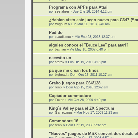
Programa con APPs para Atari
por
seefahrer
»
Jue Ene 16, 2014 4:12 pm
¿Habían visto este juego nuevo para C64? (Sou
por
frognum
»
Lun Mar 11, 2013 8:40 am
Pedido
por
claudiomet
»
Mié Ene 23, 2013 12:37 pm
alguien conoce el "Bruce Lee" para atari?
por
batman
»
Vie May 18, 2007 6:40 pm
necesito un
por
atarox
»
Lun Dic 19, 2011 3:18 pm
pa que me crean los liños
por
bighead
»
Dom Oct 23, 2011 10:27 am
Grabo juegos para C64/128
por
renix
»
Dom Ago 15, 2010 12:42 am
Copiador commodore
por
Foxer
»
Mié Oct 28, 2009 4:49 pm
King´s Valley para el ZX Spectrum
por
Garrettimus
»
Mar Nov 17, 2009 11:23 am
Commodore 16
por
renix
»
Dom Oct 19, 2008 5:32 pm
"Nuevos" juegos de MSX convertidos desde el
por
Garrettimus
»
Vie Oct 17, 2008 6:57 pm