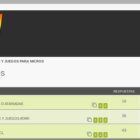
 Y JUEGOS PARA MICROS
OS
queda avanzada
RESPUESTAS
16
 O ATARIADAS
1
2
36
 Y JUEGOS ATARI
1
2
3
43
CL
1
2
3