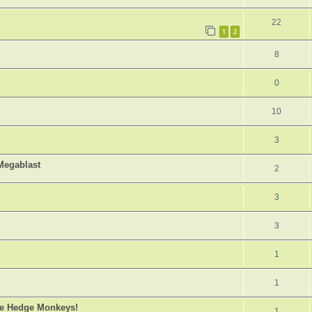
22
1
2
8
0
10
3
 Megablast
2
3
3
1
1
he Hedge Monkeys!
1