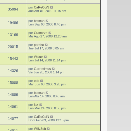
por
CaReCoiN
35094
Jue Abr 01, 2010 11:15 am
por
batman
19486
Lun Sep 08, 2008 8:40 pm
por
Cranorve
13169
Mié Ago 27, 2008 12:28 am
por
parche
20015
Jue Jul 17, 2008 8:05 am
por
Walter
15443
Lun Jul 14, 2008 11:14 pm
por
Garrettimus
14326
Vie Jun 20, 2008 1:14 pm
por
edo
15008
Mar Jun 03, 2008 3:28 pm
por
batman
14889
Lun Abr 14, 2008 8:48 am
por
faz
14061
Lun Mar 24, 2008 8:56 pm
por
CaReCoiN
14077
Dom Feb 03, 2008 12:15 pm
por
WillySoft
14011