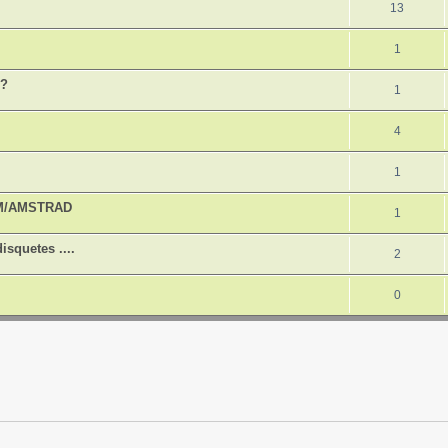
13
1
h?
1
4
1
UM/AMSTRAD
1
isquetes ....
2
0