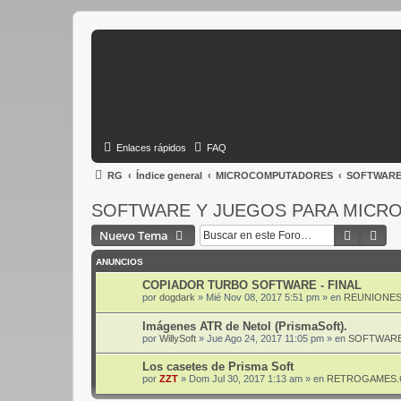
Enlaces rápidos
FAQ
RG
Índice general
MICROCOMPUTADORES
SOFTWARE
SOFTWARE Y JUEGOS PARA MICR
Buscar
Bús
Nuevo Tema
ANUNCIOS
COPIADOR TURBO SOFTWARE - FINAL
por
dogdark
»
Mié Nov 08, 2017 5:51 pm
» en
REUNIONES
Imágenes ATR de Netol (PrismaSoft).
por
WillySoft
»
Jue Ago 24, 2017 11:05 pm
» en
SOFTWARE
Los casetes de Prisma Soft
por
ZZT
»
Dom Jul 30, 2017 1:13 am
» en
RETROGAMES.