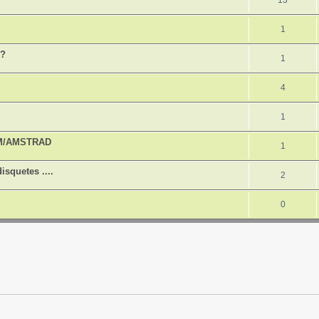
13
1
h?
1
4
1
UM/AMSTRAD
1
isquetes ....
2
0