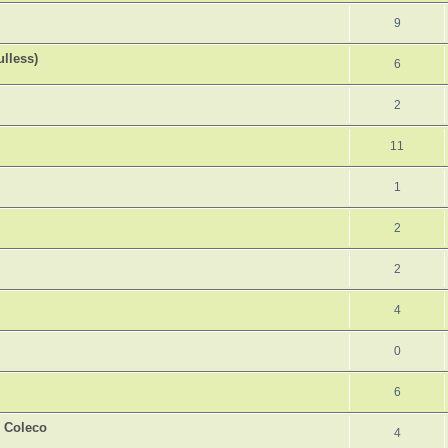
9
lless)
6
2
11
1
2
2
4
0
6
 Coleco
4