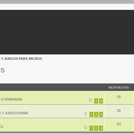
 Y JUEGOS PARA MICROS
OS
queda avanzada
RESPUESTAS
16
 O ATARIADAS
1
2
36
 Y JUEGOS ATARI
1
2
3
43
CL
1
2
3