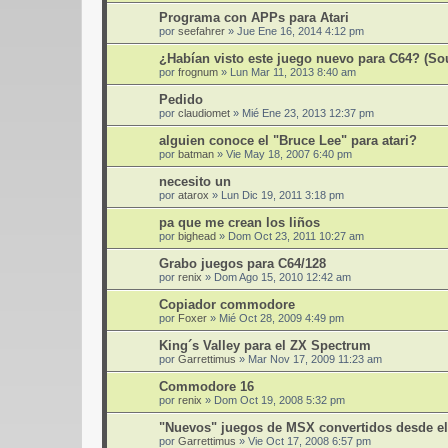
Programa con APPs para Atari
por
seefahrer
»
Jue Ene 16, 2014 4:12 pm
¿Habían visto este juego nuevo para C64? (Sou
por
frognum
»
Lun Mar 11, 2013 8:40 am
Pedido
por
claudiomet
»
Mié Ene 23, 2013 12:37 pm
alguien conoce el "Bruce Lee" para atari?
por
batman
»
Vie May 18, 2007 6:40 pm
necesito un
por
atarox
»
Lun Dic 19, 2011 3:18 pm
pa que me crean los liños
por
bighead
»
Dom Oct 23, 2011 10:27 am
Grabo juegos para C64/128
por
renix
»
Dom Ago 15, 2010 12:42 am
Copiador commodore
por
Foxer
»
Mié Oct 28, 2009 4:49 pm
King´s Valley para el ZX Spectrum
por
Garrettimus
»
Mar Nov 17, 2009 11:23 am
Commodore 16
por
renix
»
Dom Oct 19, 2008 5:32 pm
"Nuevos" juegos de MSX convertidos desde el
por
Garrettimus
»
Vie Oct 17, 2008 6:57 pm