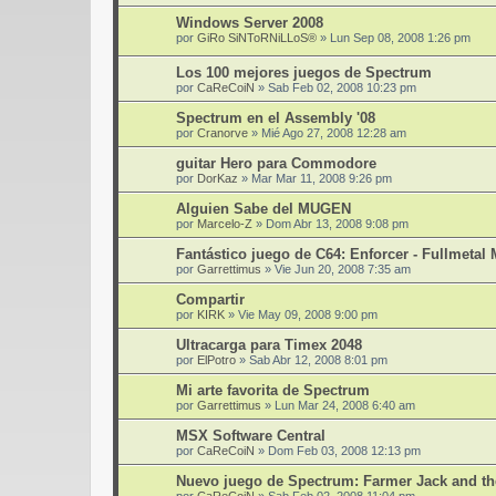
Windows Server 2008
por
GiRo SiNToRNiLLoS®
»
Lun Sep 08, 2008 1:26 pm
Los 100 mejores juegos de Spectrum
por
CaReCoiN
»
Sab Feb 02, 2008 10:23 pm
Spectrum en el Assembly '08
por
Cranorve
»
Mié Ago 27, 2008 12:28 am
guitar Hero para Commodore
por
DorKaz
»
Mar Mar 11, 2008 9:26 pm
Alguien Sabe del MUGEN
por
Marcelo-Z
»
Dom Abr 13, 2008 9:08 pm
Fantástico juego de C64: Enforcer - Fullmetal
por
Garrettimus
»
Vie Jun 20, 2008 7:35 am
Compartir
por
KIRK
»
Vie May 09, 2008 9:00 pm
Ultracarga para Timex 2048
por
ElPotro
»
Sab Abr 12, 2008 8:01 pm
Mi arte favorita de Spectrum
por
Garrettimus
»
Lun Mar 24, 2008 6:40 am
MSX Software Central
por
CaReCoiN
»
Dom Feb 03, 2008 12:13 pm
Nuevo juego de Spectrum: Farmer Jack and t