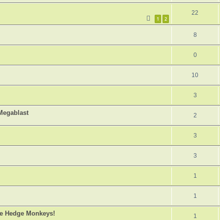
22
1
2
8
0
10
3
 Megablast
2
3
3
1
1
he Hedge Monkeys!
1