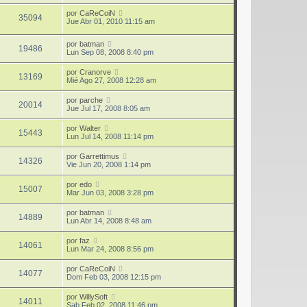
por
CaReCoiN
35094
Jue Abr 01, 2010 11:15 am
por
batman
19486
Lun Sep 08, 2008 8:40 pm
por
Cranorve
13169
Mié Ago 27, 2008 12:28 am
por
parche
20014
Jue Jul 17, 2008 8:05 am
por
Walter
15443
Lun Jul 14, 2008 11:14 pm
por
Garrettimus
14326
Vie Jun 20, 2008 1:14 pm
por
edo
15007
Mar Jun 03, 2008 3:28 pm
por
batman
14889
Lun Abr 14, 2008 8:48 am
por
faz
14061
Lun Mar 24, 2008 8:56 pm
por
CaReCoiN
14077
Dom Feb 03, 2008 12:15 pm
por
WillySoft
14011
Sab Feb 02, 2008 11:46 pm