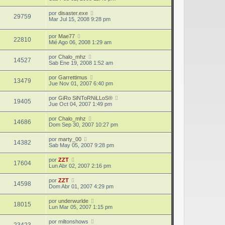
por
disaster.exe
29759
Mar Jul 15, 2008 9:28 pm
por
Mae77
22810
Mié Ago 06, 2008 1:29 am
por
Chalo_mhz
14527
Sab Ene 19, 2008 1:52 am
por
Garrettimus
13479
Jue Nov 01, 2007 6:40 pm
por
GiRo SiNToRNiLLoS®
19405
Jue Oct 04, 2007 1:49 pm
por
Chalo_mhz
14686
Dom Sep 30, 2007 10:27 pm
por
marty_00
14382
Sab May 05, 2007 9:28 pm
por
ZZT
17604
Lun Abr 02, 2007 2:16 pm
por
ZZT
14598
Dom Abr 01, 2007 4:29 pm
por
underwurlde
18015
Lun Mar 05, 2007 1:15 pm
por
miltonshows