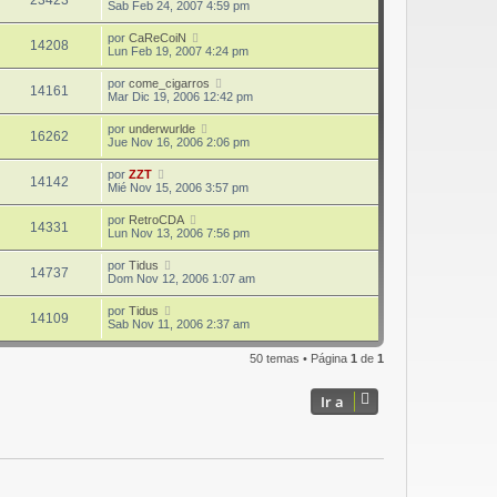
23423
Sab Feb 24, 2007 4:59 pm
por
CaReCoiN
14208
Lun Feb 19, 2007 4:24 pm
por
come_cigarros
14161
Mar Dic 19, 2006 12:42 pm
por
underwurlde
16262
Jue Nov 16, 2006 2:06 pm
por
ZZT
14142
Mié Nov 15, 2006 3:57 pm
por
RetroCDA
14331
Lun Nov 13, 2006 7:56 pm
por
Tidus
14737
Dom Nov 12, 2006 1:07 am
por
Tidus
14109
Sab Nov 11, 2006 2:37 am
50 temas • Página
1
de
1
Ir a