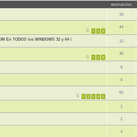
RESPUESTAS
10
44
1
2
3
UM En TODOS los WINDOWS 32 y 64 !
12
35
1
2
3
9
4
62
1
2
3
4
5
2
2
4