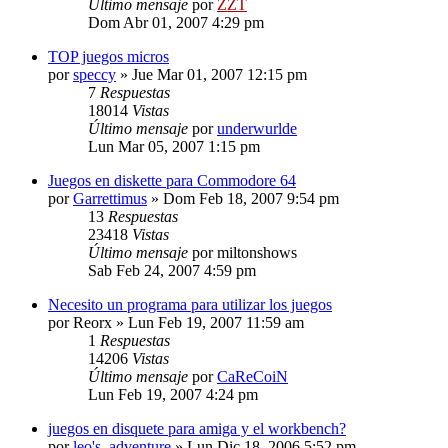
Último mensaje
por
ZZT
Dom Abr 01, 2007 4:29 pm
TOP juegos micros
por
speccy
»
Jue Mar 01, 2007 12:15 pm
7
Respuestas
18014
Vistas
Último mensaje
por
underwurlde
Lun Mar 05, 2007 1:15 pm
Juegos en diskette para Commodore 64
por
Garrettimus
»
Dom Feb 18, 2007 9:54 pm
13
Respuestas
23418
Vistas
Último mensaje
por
miltonshows
Sab Feb 24, 2007 4:59 pm
Necesito un programa para utilizar los juegos
por
Reorx
»
Lun Feb 19, 2007 11:59 am
1
Respuestas
14206
Vistas
Último mensaje
por
CaReCoiN
Lun Feb 19, 2007 4:24 pm
juegos en disquete para amiga y el workbench?
por
leo's_adventure
»
Lun Dic 18, 2006 5:52 pm