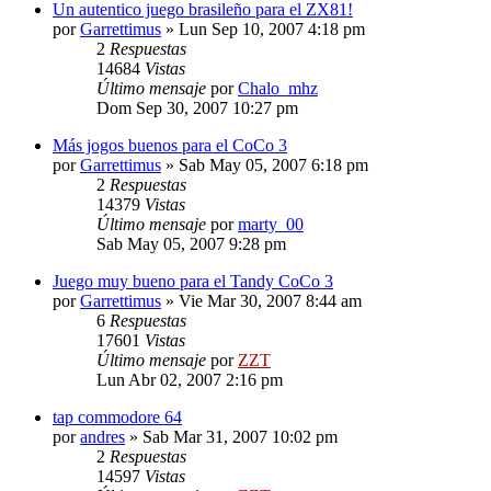
Un autentico juego brasileño para el ZX81!
por
Garrettimus
»
Lun Sep 10, 2007 4:18 pm
2
Respuestas
14684
Vistas
Último mensaje
por
Chalo_mhz
Dom Sep 30, 2007 10:27 pm
Más jogos buenos para el CoCo 3
por
Garrettimus
»
Sab May 05, 2007 6:18 pm
2
Respuestas
14379
Vistas
Último mensaje
por
marty_00
Sab May 05, 2007 9:28 pm
Juego muy bueno para el Tandy CoCo 3
por
Garrettimus
»
Vie Mar 30, 2007 8:44 am
6
Respuestas
17601
Vistas
Último mensaje
por
ZZT
Lun Abr 02, 2007 2:16 pm
tap commodore 64
por
andres
»
Sab Mar 31, 2007 10:02 pm
2
Respuestas
14597
Vistas