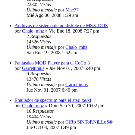
22805
Vistas
Último mensaje
por
Mae77
Mié Ago 06, 2008 1:29 am
Archivos de sistema de un diskete de MSX-DOS
por
Chalo_mhz
»
Vie Ene 18, 2008 7:27 pm
2
Respuestas
14526
Vistas
Último mensaje
por
Chalo_mhz
Sab Ene 19, 2008 1:52 am
Fantástico MOD Player para el CoCo 3
por
Garrettimus
»
Jue Nov 01, 2007 6:40 pm
0
Respuestas
13478
Vistas
Último mensaje
por
Garrettimus
Jue Nov 01, 2007 6:40 pm
Emulador de spectrum para el atari xe/xl
por
Chalo_mhz
»
Dom Sep 30, 2007 10:02 pm
10
Respuestas
19404
Vistas
Último mensaje
por
GiRo SiNToRNiLLoS®
Jue Oct 04, 2007 1:49 pm