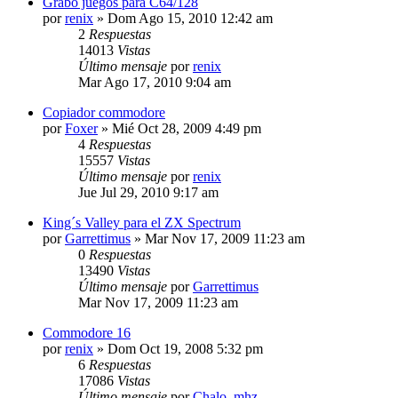
Grabo juegos para C64/128
por
renix
»
Dom Ago 15, 2010 12:42 am
2
Respuestas
14013
Vistas
Último mensaje
por
renix
Mar Ago 17, 2010 9:04 am
Copiador commodore
por
Foxer
»
Mié Oct 28, 2009 4:49 pm
4
Respuestas
15557
Vistas
Último mensaje
por
renix
Jue Jul 29, 2010 9:17 am
King´s Valley para el ZX Spectrum
por
Garrettimus
»
Mar Nov 17, 2009 11:23 am
0
Respuestas
13490
Vistas
Último mensaje
por
Garrettimus
Mar Nov 17, 2009 11:23 am
Commodore 16
por
renix
»
Dom Oct 19, 2008 5:32 pm
6
Respuestas
17086
Vistas
Último mensaje
por
Chalo_mhz