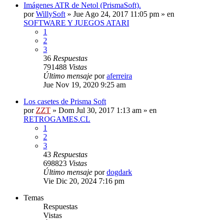
Imágenes ATR de Netol (PrismaSoft).
por
WillySoft
»
Jue Ago 24, 2017 11:05 pm
» en
SOFTWARE Y JUEGOS ATARI
1
2
3
36
Respuestas
791488
Vistas
Último mensaje
por
aferreira
Jue Nov 19, 2020 9:25 am
Los casetes de Prisma Soft
por
ZZT
»
Dom Jul 30, 2017 1:13 am
» en
RETROGAMES.CL
1
2
3
43
Respuestas
698823
Vistas
Último mensaje
por
dogdark
Vie Dic 20, 2024 7:16 pm
Temas
Respuestas
Vistas