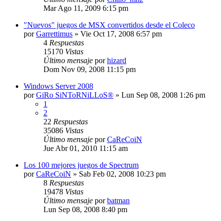
Mar Ago 11, 2009 6:15 pm
"Nuevos" juegos de MSX convertidos desde el Coleco
por
Garrettimus
»
Vie Oct 17, 2008 6:57 pm
4
Respuestas
15170
Vistas
Último mensaje
por
hizard
Dom Nov 09, 2008 11:15 pm
Windows Server 2008
por
GiRo SiNToRNiLLoS®
»
Lun Sep 08, 2008 1:26 pm
1
2
22
Respuestas
35086
Vistas
Último mensaje
por
CaReCoiN
Jue Abr 01, 2010 11:15 am
Los 100 mejores juegos de Spectrum
por
CaReCoiN
»
Sab Feb 02, 2008 10:23 pm
8
Respuestas
19478
Vistas
Último mensaje
por
batman
Lun Sep 08, 2008 8:40 pm