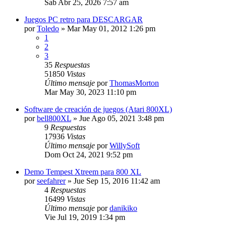
Sab Abr 25, 2026 7:57 am
Juegos PC retro para DESCARGAR
por
Toledo
»
Mar May 01, 2012 1:26 pm
1
2
3
35
Respuestas
51850
Vistas
Último mensaje
por
ThomasMorton
Mar May 30, 2023 11:10 pm
Software de creación de juegos (Atari 800XL)
por
bell800XL
»
Jue Ago 05, 2021 3:48 pm
9
Respuestas
17936
Vistas
Último mensaje
por
WillySoft
Dom Oct 24, 2021 9:52 pm
Demo Tempest Xtreem para 800 XL
por
seefahrer
»
Jue Sep 15, 2016 11:42 am
4
Respuestas
16499
Vistas
Último mensaje
por
danikiko
Vie Jul 19, 2019 1:34 pm