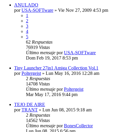
ANULADO
por
USA-SOFTware
»
Vie Nov 27, 2009 4:53 pm
1
2
3
4
5
62
Respuestas
76919
Vistas
Último mensaje
por
USA-SOFTware
Dom Feb 19, 2017 8:53 pm
Tiny Launcher 27in1 Amiga Collection Vol.1
por
Poltergeist
»
Lun May 16, 2016 12:28 am
2
Respuestas
14708
Vistas
Último mensaje
por
Poltergeist
Mar May 17, 2016 9:44 pm
TEJO DE AIRE
por
TRANT
»
Lun Jun 08, 2015 9:18 am
2
Respuestas
14562
Vistas
Último mensaje
por
BonesCollector
Lun Jun 08, 2015 6:56 pm