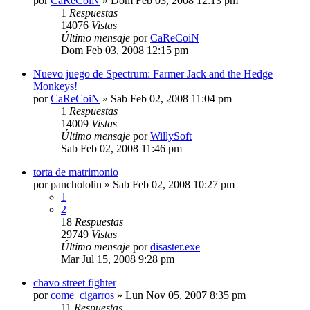
por
CaReCoiN
»
Dom Feb 03, 2008 12:13 pm
1
Respuestas
14076
Vistas
Último mensaje
por
CaReCoiN
Dom Feb 03, 2008 12:15 pm
Nuevo juego de Spectrum: Farmer Jack and the Hedge
Monkeys!
por
CaReCoiN
»
Sab Feb 02, 2008 11:04 pm
1
Respuestas
14009
Vistas
Último mensaje
por
WillySoft
Sab Feb 02, 2008 11:46 pm
torta de matrimonio
por
panchololin
»
Sab Feb 02, 2008 10:27 pm
1
2
18
Respuestas
29749
Vistas
Último mensaje
por
disaster.exe
Mar Jul 15, 2008 9:28 pm
chavo street fighter
por
come_cigarros
»
Lun Nov 05, 2007 8:35 pm
11
Respuestas