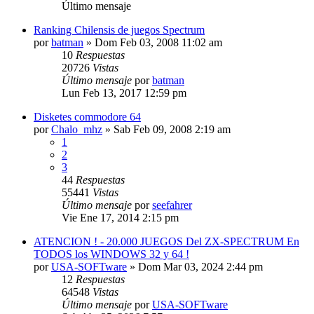
Último mensaje
Ranking Chilensis de juegos Spectrum
por
batman
»
Dom Feb 03, 2008 11:02 am
10
Respuestas
20726
Vistas
Último mensaje
por
batman
Lun Feb 13, 2017 12:59 pm
Disketes commodore 64
por
Chalo_mhz
»
Sab Feb 09, 2008 2:19 am
1
2
3
44
Respuestas
55441
Vistas
Último mensaje
por
seefahrer
Vie Ene 17, 2014 2:15 pm
ATENCION ! - 20.000 JUEGOS Del ZX-SPECTRUM En
TODOS los WINDOWS 32 y 64 !
por
USA-SOFTware
»
Dom Mar 03, 2024 2:44 pm
12
Respuestas
64548
Vistas
Último mensaje
por
USA-SOFTware