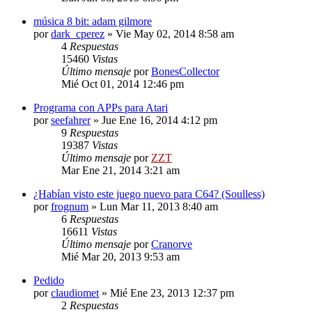
música 8 bit: adam gilmore
por
dark_cperez
»
Vie May 02, 2014 8:58 am
4
Respuestas
15460
Vistas
Último mensaje
por
BonesCollector
Mié Oct 01, 2014 12:46 pm
Programa con APPs para Atari
por
seefahrer
»
Jue Ene 16, 2014 4:12 pm
9
Respuestas
19387
Vistas
Último mensaje
por
ZZT
Mar Ene 21, 2014 3:21 am
¿Habían visto este juego nuevo para C64? (Soulless)
por
frognum
»
Lun Mar 11, 2013 8:40 am
6
Respuestas
16611
Vistas
Último mensaje
por
Cranorve
Mié Mar 20, 2013 9:53 am
Pedido
por
claudiomet
»
Mié Ene 23, 2013 12:37 pm
2
Respuestas