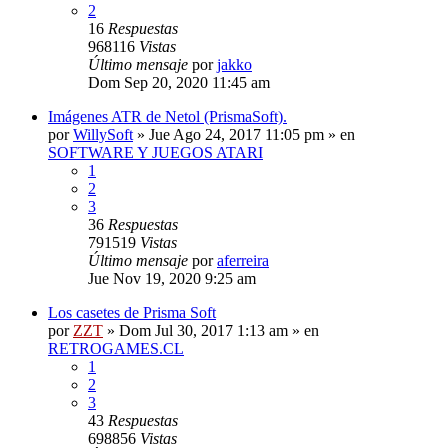
2
16
Respuestas
968116
Vistas
Último mensaje
por
jakko
Dom Sep 20, 2020 11:45 am
Imágenes ATR de Netol (PrismaSoft).
por
WillySoft
»
Jue Ago 24, 2017 11:05 pm
» en
SOFTWARE Y JUEGOS ATARI
1
2
3
36
Respuestas
791519
Vistas
Último mensaje
por
aferreira
Jue Nov 19, 2020 9:25 am
Los casetes de Prisma Soft
por
ZZT
»
Dom Jul 30, 2017 1:13 am
» en
RETROGAMES.CL
1
2
3
43
Respuestas
698856
Vistas