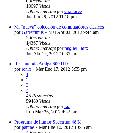
0
Respuestas
13697
Vistas
Último mensaje
por
Cranorve
Jue Jun 28, 2012 11:18 pm
Mi "nueva" colección de computadores clásicos
por
Garrettimus
»
Mar Abr 03, 2012 9:44 am
2
Respuestas
14367
Vistas
Último mensaje
por
miguel_3dfx
Jue Abr 12, 2012 10:35 am
Restaurando Amiga 600 HD
por
renix
»
Mar Ene 17, 2012 5:55 pm
1
2
3
4
45
Respuestas
59460
Vistas
Último mensaje
por
faz
Lun Mar 26, 2012 4:32 pm
Programa de humor Spectrum 48 K
por
parche
»
Mar Ene 10, 2012 10:45 am
4
Respuestas