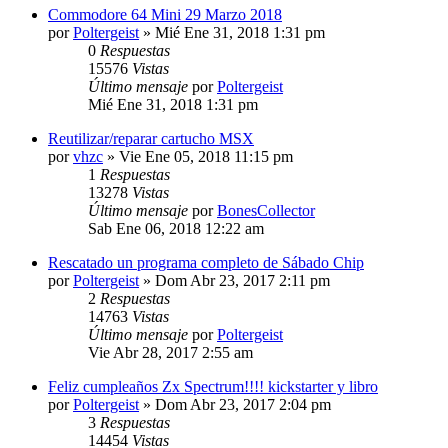
Commodore 64 Mini 29 Marzo 2018
por
Poltergeist
»
Mié Ene 31, 2018 1:31 pm
0
Respuestas
15576
Vistas
Último mensaje
por
Poltergeist
Mié Ene 31, 2018 1:31 pm
Reutilizar/reparar cartucho MSX
por
vhzc
»
Vie Ene 05, 2018 11:15 pm
1
Respuestas
13278
Vistas
Último mensaje
por
BonesCollector
Sab Ene 06, 2018 12:22 am
Rescatado un programa completo de Sábado Chip
por
Poltergeist
»
Dom Abr 23, 2017 2:11 pm
2
Respuestas
14763
Vistas
Último mensaje
por
Poltergeist
Vie Abr 28, 2017 2:55 am
Feliz cumpleaños Zx Spectrum!!!! kickstarter y libro
por
Poltergeist
»
Dom Abr 23, 2017 2:04 pm
3
Respuestas
14454
Vistas