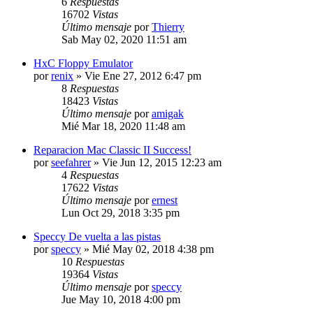
6
Respuestas
16702
Vistas
Último mensaje
por
Thierry
Sab May 02, 2020 11:51 am
HxC Floppy Emulator
por
renix
»
Vie Ene 27, 2012 6:47 pm
8
Respuestas
18423
Vistas
Último mensaje
por
amigak
Mié Mar 18, 2020 11:48 am
Reparacion Mac Classic II Success!
por
seefahrer
»
Vie Jun 12, 2015 12:23 am
4
Respuestas
17622
Vistas
Último mensaje
por
ernest
Lun Oct 29, 2018 3:35 pm
Speccy De vuelta a las pistas
por
speccy
»
Mié May 02, 2018 4:38 pm
10
Respuestas
19364
Vistas
Último mensaje
por
speccy
Jue May 10, 2018 4:00 pm