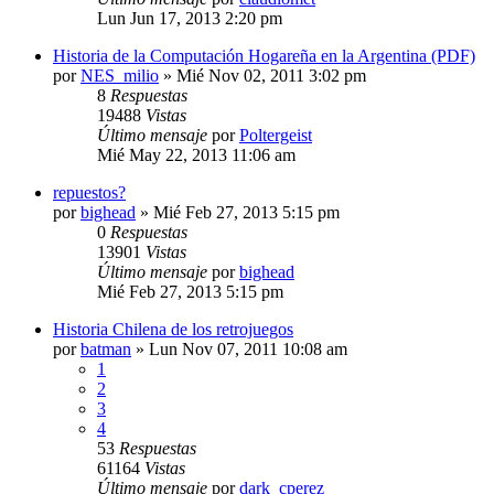
Lun Jun 17, 2013 2:20 pm
Historia de la Computación Hogareña en la Argentina (PDF)
por
NES_milio
»
Mié Nov 02, 2011 3:02 pm
8
Respuestas
19488
Vistas
Último mensaje
por
Poltergeist
Mié May 22, 2013 11:06 am
repuestos?
por
bighead
»
Mié Feb 27, 2013 5:15 pm
0
Respuestas
13901
Vistas
Último mensaje
por
bighead
Mié Feb 27, 2013 5:15 pm
Historia Chilena de los retrojuegos
por
batman
»
Lun Nov 07, 2011 10:08 am
1
2
3
4
53
Respuestas
61164
Vistas
Último mensaje
por
dark_cperez