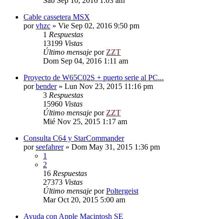
Sab Sep 10, 2016 1:03 am
Cable cassetera MSX
por
vhzc
»
Vie Sep 02, 2016 9:50 pm
1
Respuestas
13199
Vistas
Último mensaje
por
ZZT
Dom Sep 04, 2016 1:11 am
Proyecto de W65C02S + puerto serie al PC...
por
bender
»
Lun Nov 23, 2015 11:16 pm
3
Respuestas
15960
Vistas
Último mensaje
por
ZZT
Mié Nov 25, 2015 1:17 am
Consulta C64 y StarCommander
por
seefahrer
»
Dom May 31, 2015 1:36 pm
1
2
16
Respuestas
27373
Vistas
Último mensaje
por
Poltergeist
Mar Oct 20, 2015 5:00 am
Ayuda con Apple Macintosh SE