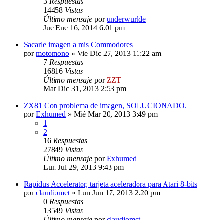
3
Respuestas
14458
Vistas
Último mensaje
por
underwurlde
Jue Ene 16, 2014 6:01 pm
Sacarle imagen a mis Commodores
por
motomono
»
Vie Dic 27, 2013 11:22 am
7
Respuestas
16816
Vistas
Último mensaje
por
ZZT
Mar Dic 31, 2013 2:53 pm
ZX81 Con problema de imagen, SOLUCIONADO.
por
Exhumed
»
Mié Mar 20, 2013 3:49 pm
1
2
16
Respuestas
27849
Vistas
Último mensaje
por
Exhumed
Lun Jul 29, 2013 9:43 pm
Rapidus Accelerator, tarjeta aceleradora para Atari 8-bits
por
claudiomet
»
Lun Jun 17, 2013 2:20 pm
0
Respuestas
13549
Vistas
Último mensaje
por
claudiomet