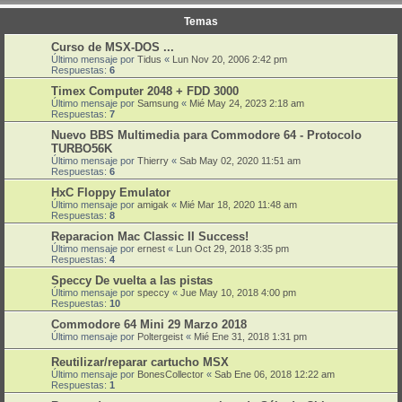
Temas
Curso de MSX-DOS ...
Último mensaje por
Tidus
«
Lun Nov 20, 2006 2:42 pm
Respuestas:
6
Timex Computer 2048 + FDD 3000
Último mensaje por
Samsung
«
Mié May 24, 2023 2:18 am
Respuestas:
7
Nuevo BBS Multimedia para Commodore 64 - Protocolo
TURBO56K
Último mensaje por
Thierry
«
Sab May 02, 2020 11:51 am
Respuestas:
6
HxC Floppy Emulator
Último mensaje por
amigak
«
Mié Mar 18, 2020 11:48 am
Respuestas:
8
Reparacion Mac Classic II Success!
Último mensaje por
ernest
«
Lun Oct 29, 2018 3:35 pm
Respuestas:
4
Speccy De vuelta a las pistas
Último mensaje por
speccy
«
Jue May 10, 2018 4:00 pm
Respuestas:
10
Commodore 64 Mini 29 Marzo 2018
Último mensaje por
Poltergeist
«
Mié Ene 31, 2018 1:31 pm
Reutilizar/reparar cartucho MSX
Último mensaje por
BonesCollector
«
Sab Ene 06, 2018 12:22 am
Respuestas:
1