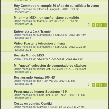
Hoy Commodore cumple 30 años de su salida a la venta
Último mensaje por
vitoco
«
Lun Ago 06, 2012 10:49 am
Respuestas:
5
Mi primer MSX...un sueño lejano cumplido
Último mensaje por
fcatrin
«
Dom Jul 22, 2012 5:53 pm
Respuestas:
56
1
2
3
4
Entrevista a Jack Tramiel
Último mensaje por
Manuelink64
«
Sab Jul 21, 2012 11:37 pm
Respuestas:
7
Video Toaster y televisión chilena
Último mensaje por
Manuelink64
«
Sab Jul 21, 2012 10:21 pm
Respuestas:
8
Revista Mundo MSX
Último mensaje por
Cranorve
«
Jue Jun 28, 2012 11:18 pm
Mi "nueva" colección de computadores clásicos
Último mensaje por
miguel_3dfx
«
Jue Abr 12, 2012 10:35 am
Respuestas:
2
Restaurando Amiga 600 HD
Último mensaje por
faz
«
Lun Mar 26, 2012 4:32 pm
Respuestas:
45
1
2
3
4
Programa de humor Spectrum 48 K
Último mensaje por
Chalo_mhz
«
Sab Feb 25, 2012 4:43 pm
Respuestas:
4
Cosas en común: Contiki
Último mensaje por
Marcelo-Z
«
Jue Feb 23, 2012 11:27 pm