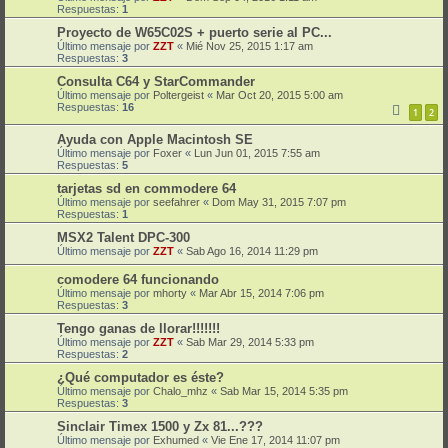
Respuestas:
1
Proyecto de W65C02S + puerto serie al PC...
Último mensaje por
ZZT
«
Mié Nov 25, 2015 1:17 am
Respuestas:
3
Consulta C64 y StarCommander
Último mensaje por
Poltergeist
«
Mar Oct 20, 2015 5:00 am
Respuestas:
16
1
2
Ayuda con Apple Macintosh SE
Último mensaje por
Foxer
«
Lun Jun 01, 2015 7:55 am
Respuestas:
5
tarjetas sd en commodere 64
Último mensaje por
seefahrer
«
Dom May 31, 2015 7:07 pm
Respuestas:
1
MSX2 Talent DPC-300
Último mensaje por
ZZT
«
Sab Ago 16, 2014 11:29 pm
comodere 64 funcionando
Último mensaje por
mhorty
«
Mar Abr 15, 2014 7:06 pm
Respuestas:
3
Tengo ganas de llorar!!!!!!!
Último mensaje por
ZZT
«
Sab Mar 29, 2014 5:33 pm
Respuestas:
2
¿Qué computador es éste?
Último mensaje por
Chalo_mhz
«
Sab Mar 15, 2014 5:35 pm
Respuestas:
3
Sinclair Timex 1500 y Zx 81...???
Último mensaje por
Exhumed
«
Vie Ene 17, 2014 11:07 pm