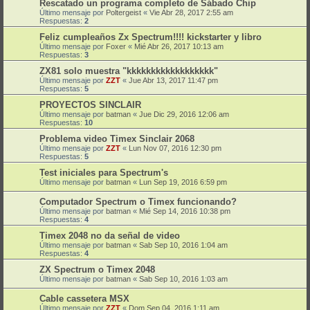
Rescatado un programa completo de Sábado Chip
Último mensaje por
Poltergeist
«
Vie Abr 28, 2017 2:55 am
Respuestas:
2
Feliz cumpleaños Zx Spectrum!!!! kickstarter y libro
Último mensaje por
Foxer
«
Mié Abr 26, 2017 10:13 am
Respuestas:
3
ZX81 solo muestra "kkkkkkkkkkkkkkkkkk"
Último mensaje por
ZZT
«
Jue Abr 13, 2017 11:47 pm
Respuestas:
5
PROYECTOS SINCLAIR
Último mensaje por
batman
«
Jue Dic 29, 2016 12:06 am
Respuestas:
10
Problema video Timex Sinclair 2068
Último mensaje por
ZZT
«
Lun Nov 07, 2016 12:30 pm
Respuestas:
5
Test iniciales para Spectrum's
Último mensaje por
batman
«
Lun Sep 19, 2016 6:59 pm
Computador Spectrum o Timex funcionando?
Último mensaje por
batman
«
Mié Sep 14, 2016 10:38 pm
Respuestas:
4
Timex 2048 no da señal de video
Último mensaje por
batman
«
Sab Sep 10, 2016 1:04 am
Respuestas:
4
ZX Spectrum o Timex 2048
Último mensaje por
batman
«
Sab Sep 10, 2016 1:03 am
Cable cassetera MSX
Último mensaje por
ZZT
«
Dom Sep 04, 2016 1:11 am