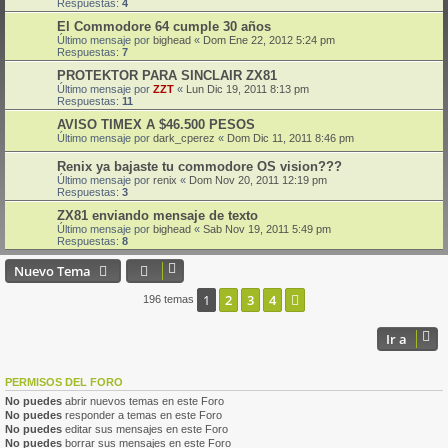
Respuestas:
4
El Commodore 64 cumple 30 años
Último mensaje por
bighead
«
Dom Ene 22, 2012 5:24 pm
Respuestas:
7
PROTEKTOR PARA SINCLAIR ZX81
Último mensaje por
ZZT
«
Lun Dic 19, 2011 8:13 pm
Respuestas:
11
AVISO TIMEX A $46.500 PESOS
Último mensaje por
dark_cperez
«
Dom Dic 11, 2011 8:46 pm
Renix ya bajaste tu commodore OS vision???
Último mensaje por
renix
«
Dom Nov 20, 2011 12:19 pm
Respuestas:
3
ZX81 enviando mensaje de texto
Último mensaje por
bighead
«
Sab Nov 19, 2011 5:49 pm
Respuestas:
8
Nuevo Tema
1
2
3
4
Siguiente
196 temas
Ir a
PERMISOS DEL FORO
No puedes
abrir nuevos temas en este Foro
No puedes
responder a temas en este Foro
No puedes
editar sus mensajes en este Foro
No puedes
borrar sus mensajes en este Foro