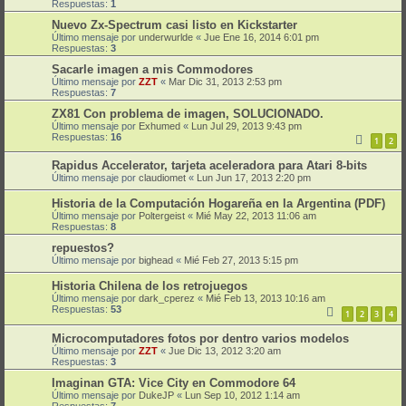
Respuestas:
1
Nuevo Zx-Spectrum casi listo en Kickstarter
Último mensaje por
underwurlde
«
Jue Ene 16, 2014 6:01 pm
Respuestas:
3
Sacarle imagen a mis Commodores
Último mensaje por
ZZT
«
Mar Dic 31, 2013 2:53 pm
Respuestas:
7
ZX81 Con problema de imagen, SOLUCIONADO.
Último mensaje por
Exhumed
«
Lun Jul 29, 2013 9:43 pm
Respuestas:
16
1
2
Rapidus Accelerator, tarjeta aceleradora para Atari 8-bits
Último mensaje por
claudiomet
«
Lun Jun 17, 2013 2:20 pm
Historia de la Computación Hogareña en la Argentina (PDF)
Último mensaje por
Poltergeist
«
Mié May 22, 2013 11:06 am
Respuestas:
8
repuestos?
Último mensaje por
bighead
«
Mié Feb 27, 2013 5:15 pm
Historia Chilena de los retrojuegos
Último mensaje por
dark_cperez
«
Mié Feb 13, 2013 10:16 am
Respuestas:
53
1
2
3
4
Microcomputadores fotos por dentro varios modelos
Último mensaje por
ZZT
«
Jue Dic 13, 2012 3:20 am
Respuestas:
3
Imaginan GTA: Vice City en Commodore 64
Último mensaje por
DukeJP
«
Lun Sep 10, 2012 1:14 am
Respuestas:
7