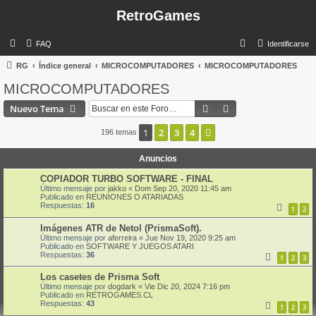
RetroGames
B
FAQ
Identificarse
u
RG
Índice general
MICROCOMPUTADORES
MICROCOMPUTADORES
s
MICROCOMPUTADORES
c
Buscar
Búsqueda avanzad
Nuevo Tema
a
r
1
2
3
4
Siguiente
196 temas
Anuncios
COPIADOR TURBO SOFTWARE - FINAL
Último mensaje por
jakko
«
Dom Sep 20, 2020 11:45 am
Publicado en
REUNIONES O ATARIADAS
Respuestas:
16
1
2
Imágenes ATR de Netol (PrismaSoft).
Último mensaje por
aferreira
«
Jue Nov 19, 2020 9:25 am
Publicado en
SOFTWARE Y JUEGOS ATARI
Respuestas:
36
1
2
3
Los casetes de Prisma Soft
Último mensaje por
dogdark
«
Vie Dic 20, 2024 7:16 pm
Publicado en
RETROGAMES.CL
Respuestas:
43
1
2
3