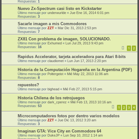
Respuestas:
1
Nuevo Zx-Spectrum casi listo en Kickstarter
Último mensaje por
underwurlde
«
Jue Ene 16, 2014 6:01 pm
Respuestas:
3
Sacarle imagen a mis Commodores
Último mensaje por
ZZT
«
Mar Dic 31, 2013 2:53 pm
Respuestas:
7
ZX81 Con problema de imagen, SOLUCIONADO.
Último mensaje por
Exhumed
«
Lun Jul 29, 2013 9:43 pm
Respuestas:
16
1
2
Rapidus Accelerator, tarjeta aceleradora para Atari 8-bits
Último mensaje por
claudiomet
«
Lun Jun 17, 2013 2:20 pm
Historia de la Computación Hogareña en la Argentina (PDF)
Último mensaje por
Poltergeist
«
Mié May 22, 2013 11:06 am
Respuestas:
8
repuestos?
Último mensaje por
bighead
«
Mié Feb 27, 2013 5:15 pm
Historia Chilena de los retrojuegos
Último mensaje por
dark_cperez
«
Mié Feb 13, 2013 10:16 am
Respuestas:
53
1
2
3
4
Microcomputadores fotos por dentro varios modelos
Último mensaje por
ZZT
«
Jue Dic 13, 2012 3:20 am
Respuestas:
3
Imaginan GTA: Vice City en Commodore 64
Último mensaje por
DukeJP
«
Lun Sep 10, 2012 1:14 am
Respuestas:
7