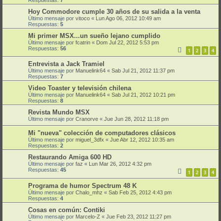
Hoy Commodore cumple 30 años de su salida a la venta
Último mensaje por
vitoco
«
Lun Ago 06, 2012 10:49 am
Respuestas:
5
Mi primer MSX...un sueño lejano cumplido
Último mensaje por
fcatrin
«
Dom Jul 22, 2012 5:53 pm
Respuestas:
56
1
2
3
4
Entrevista a Jack Tramiel
Último mensaje por
Manuelink64
«
Sab Jul 21, 2012 11:37 pm
Respuestas:
7
Video Toaster y televisión chilena
Último mensaje por
Manuelink64
«
Sab Jul 21, 2012 10:21 pm
Respuestas:
8
Revista Mundo MSX
Último mensaje por
Cranorve
«
Jue Jun 28, 2012 11:18 pm
Mi "nueva" colección de computadores clásicos
Último mensaje por
miguel_3dfx
«
Jue Abr 12, 2012 10:35 am
Respuestas:
2
Restaurando Amiga 600 HD
Último mensaje por
faz
«
Lun Mar 26, 2012 4:32 pm
Respuestas:
45
1
2
3
4
Programa de humor Spectrum 48 K
Último mensaje por
Chalo_mhz
«
Sab Feb 25, 2012 4:43 pm
Respuestas:
4
Cosas en común: Contiki
Último mensaje por
Marcelo-Z
«
Jue Feb 23, 2012 11:27 pm