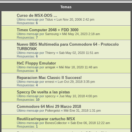
Temas
Curso de MSX-DOS ...
Último mensaje por
Tidus
«
Lun Nov 20, 2006 2:42 pm
Respuestas:
6
Timex Computer 2048 + FDD 3000
Último mensaje por
Samsung
«
Mié May 24, 2023 2:18 am
Respuestas:
7
Nuevo BBS Multimedia para Commodore 64 - Protocolo
TURBO56K
Último mensaje por
Thierry
«
Sab May 02, 2020 11:51 am
Respuestas:
6
HxC Floppy Emulator
Último mensaje por
amigak
«
Mié Mar 18, 2020 11:48 am
Respuestas:
8
Reparacion Mac Classic II Success!
Último mensaje por
ernest
«
Lun Oct 29, 2018 3:35 pm
Respuestas:
4
Speccy De vuelta a las pistas
Último mensaje por
speccy
«
Jue May 10, 2018 4:00 pm
Respuestas:
10
Commodore 64 Mini 29 Marzo 2018
Último mensaje por
Poltergeist
«
Mié Ene 31, 2018 1:31 pm
Reutilizar/reparar cartucho MSX
Último mensaje por
BonesCollector
«
Sab Ene 06, 2018 12:22 am
Respuestas:
1