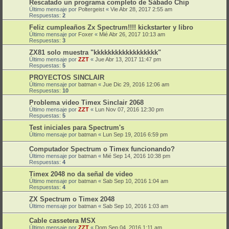
Rescatado un programa completo de Sábado Chip
Último mensaje por
Poltergeist
«
Vie Abr 28, 2017 2:55 am
Respuestas:
2
Feliz cumpleaños Zx Spectrum!!!! kickstarter y libro
Último mensaje por
Foxer
«
Mié Abr 26, 2017 10:13 am
Respuestas:
3
ZX81 solo muestra "kkkkkkkkkkkkkkkkkk"
Último mensaje por
ZZT
«
Jue Abr 13, 2017 11:47 pm
Respuestas:
5
PROYECTOS SINCLAIR
Último mensaje por
batman
«
Jue Dic 29, 2016 12:06 am
Respuestas:
10
Problema video Timex Sinclair 2068
Último mensaje por
ZZT
«
Lun Nov 07, 2016 12:30 pm
Respuestas:
5
Test iniciales para Spectrum's
Último mensaje por
batman
«
Lun Sep 19, 2016 6:59 pm
Computador Spectrum o Timex funcionando?
Último mensaje por
batman
«
Mié Sep 14, 2016 10:38 pm
Respuestas:
4
Timex 2048 no da señal de video
Último mensaje por
batman
«
Sab Sep 10, 2016 1:04 am
Respuestas:
4
ZX Spectrum o Timex 2048
Último mensaje por
batman
«
Sab Sep 10, 2016 1:03 am
Cable cassetera MSX
Último mensaje por
ZZT
«
Dom Sep 04, 2016 1:11 am