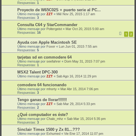
Respuestas:
1
Proyecto de W65C02S + puerto serie al PC...
Último mensaje por
ZZT
«
Mié Nov 25, 2015 1:17 am
Respuestas:
3
Consulta C64 y StarCommander
Último mensaje por
Poltergeist
«
Mar Oct 20, 2015 5:00 am
Respuestas:
16
1
2
Ayuda con Apple Macintosh SE
Último mensaje por
Foxer
«
Lun Jun 01, 2015 7:55 am
Respuestas:
5
tarjetas sd en commodere 64
Último mensaje por
seefahrer
«
Dom May 31, 2015 7:07 pm
Respuestas:
1
MSX2 Talent DPC-300
Último mensaje por
ZZT
«
Sab Ago 16, 2014 11:29 pm
comodere 64 funcionando
Último mensaje por
mhorty
«
Mar Abr 15, 2014 7:06 pm
Respuestas:
3
Tengo ganas de llorar!!!!!!!
Último mensaje por
ZZT
«
Sab Mar 29, 2014 5:33 pm
Respuestas:
2
¿Qué computador es éste?
Último mensaje por
Chalo_mhz
«
Sab Mar 15, 2014 5:35 pm
Respuestas:
3
Sinclair Timex 1500 y Zx 81...???
Último mensaje por
Exhumed
«
Vie Ene 17, 2014 11:07 pm