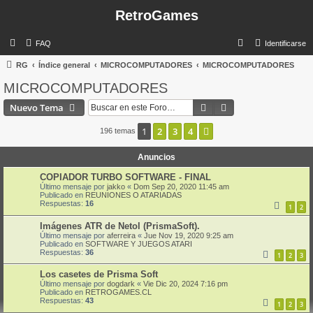
RetroGames
B
FAQ
Identificarse
u
RG
Índice general
MICROCOMPUTADORES
MICROCOMPUTADORES
s
MICROCOMPUTADORES
c
Buscar
Búsqueda avanzad
Nuevo Tema
a
r
1
2
3
4
Siguiente
196 temas
Anuncios
COPIADOR TURBO SOFTWARE - FINAL
Último mensaje por
jakko
«
Dom Sep 20, 2020 11:45 am
Publicado en
REUNIONES O ATARIADAS
Respuestas:
16
1
2
Imágenes ATR de Netol (PrismaSoft).
Último mensaje por
aferreira
«
Jue Nov 19, 2020 9:25 am
Publicado en
SOFTWARE Y JUEGOS ATARI
Respuestas:
36
1
2
3
Los casetes de Prisma Soft
Último mensaje por
dogdark
«
Vie Dic 20, 2024 7:16 pm
Publicado en
RETROGAMES.CL
Respuestas:
43
1
2
3