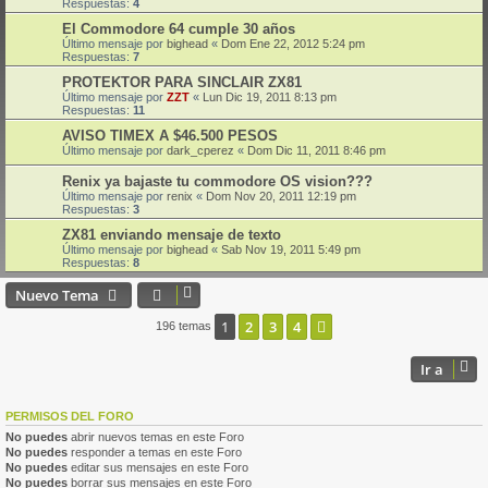
Respuestas:
4
El Commodore 64 cumple 30 años
Último mensaje por
bighead
«
Dom Ene 22, 2012 5:24 pm
Respuestas:
7
PROTEKTOR PARA SINCLAIR ZX81
Último mensaje por
ZZT
«
Lun Dic 19, 2011 8:13 pm
Respuestas:
11
AVISO TIMEX A $46.500 PESOS
Último mensaje por
dark_cperez
«
Dom Dic 11, 2011 8:46 pm
Renix ya bajaste tu commodore OS vision???
Último mensaje por
renix
«
Dom Nov 20, 2011 12:19 pm
Respuestas:
3
ZX81 enviando mensaje de texto
Último mensaje por
bighead
«
Sab Nov 19, 2011 5:49 pm
Respuestas:
8
Nuevo Tema
1
2
3
4
Siguiente
196 temas
Ir a
PERMISOS DEL FORO
No puedes
abrir nuevos temas en este Foro
No puedes
responder a temas en este Foro
No puedes
editar sus mensajes en este Foro
No puedes
borrar sus mensajes en este Foro