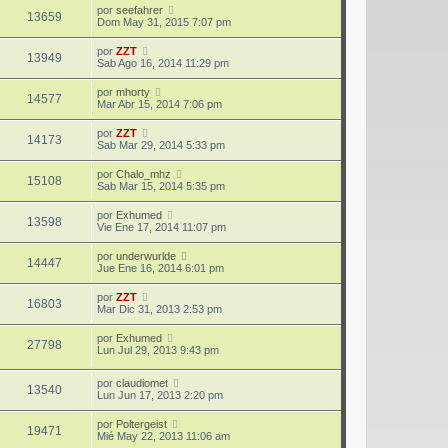
por
seefahrer
13659
Dom May 31, 2015 7:07 pm
por
ZZT
13949
Sab Ago 16, 2014 11:29 pm
por
mhorty
14577
Mar Abr 15, 2014 7:06 pm
por
ZZT
14173
Sab Mar 29, 2014 5:33 pm
por
Chalo_mhz
15108
Sab Mar 15, 2014 5:35 pm
por
Exhumed
13598
Vie Ene 17, 2014 11:07 pm
por
underwurlde
14447
Jue Ene 16, 2014 6:01 pm
por
ZZT
16803
Mar Dic 31, 2013 2:53 pm
por
Exhumed
27798
Lun Jul 29, 2013 9:43 pm
por
claudiomet
13540
Lun Jun 17, 2013 2:20 pm
por
Poltergeist
19471
Mié May 22, 2013 11:06 am