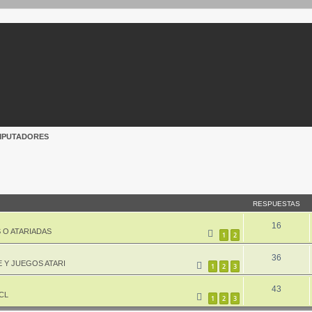
MPUTADORES
queda avanzada
RESPUESTAS
16
 O ATARIADAS
1
2
36
 Y JUEGOS ATARI
1
2
3
43
CL
1
2
3