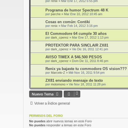
por
renix
»
Mar Ene 17, 2012 5:55 pm
Programa de humor Spectrum 48 K
por
parche
»
Mar Ene 10, 2012 10:45 am
Cosas en común: Contiki
por
renix
»
Mar Feb 14, 2012 3:16 pm
El Commodore 64 cumple 30 años
por
dark_cperez
»
Mar Ene 17, 2012 1:13 pm
PROTEKTOR PARA SINCLAIR ZX81
por
dark_cperez
»
Vie Dic 16, 2011 12:41 pm
AVISO TIMEX A $46.500 PESOS
por
dark_cperez
»
Dom Dic 11, 2011 8:46 pm
Renix ya bajaste tu commodore OS vision???
por
Marcelo-Z
»
Mié Nov 16, 2011 9:54 pm
ZX81 enviando mensaje de texto
por
motomono
»
Vie Nov 18, 2011 11:28 pm
Nuevo Tema
Volver a Índice general
PERMISOS DEL FORO
No puedes
abrir nuevos temas en este Foro
No puedes
responder a temas en este Foro