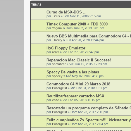
TEMAS
Curso de MSX-DOS ...
por
Tidus
»
Sab Nov 11, 2006 2:15 am
Timex Computer 2048 + FDD 3000
por
Yagami
»
Dom Jun 02, 2013 8:01 pm
Nuevo BBS Multimedia para Commodore 64 -
por
Thierry
»
Lun Abr 20, 2020 12:44 pm
HxC Floppy Emulator
por
renix
»
Vie Ene 27, 2012 6:47 pm
Reparacion Mac Classic II Success!
por
seefahrer
»
Vie Jun 12, 2015 12:23 am
Speccy De vuelta a las pistas
por
speccy
»
Mié May 02, 2018 4:38 pm
Commodore 64 Mini 29 Marzo 2018
por
Poltergeist
»
Mié Ene 31, 2018 1:31 pm
Reutilizar/reparar cartucho MSX
por
vhzc
»
Vie Ene 05, 2018 11:15 pm
Rescatado un programa completo de Sábado 
por
Poltergeist
»
Dom Abr 23, 2017 2:11 pm
Feliz cumpleaños Zx Spectrum!!!! kickstarter y
por
Poltergeist
»
Dom Abr 23, 2017 2:04 pm