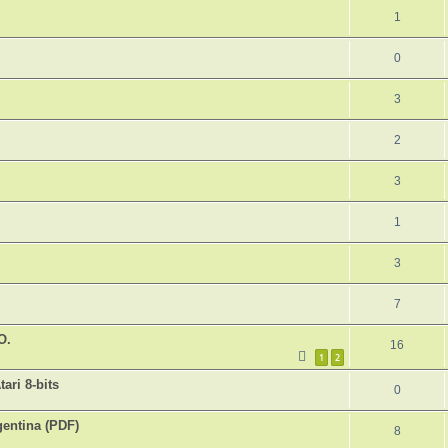
1
0
3
2
3
1
3
7
O.
16
1
2
ari 8-bits
0
gentina (PDF)
8