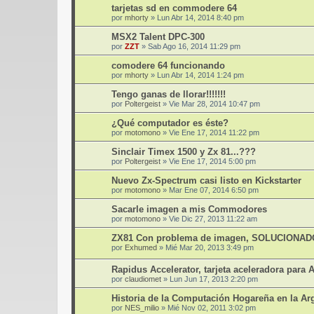
tarjetas sd en commodere 64
por
mhorty
»
Lun Abr 14, 2014 8:40 pm
MSX2 Talent DPC-300
por
ZZT
»
Sab Ago 16, 2014 11:29 pm
comodere 64 funcionando
por
mhorty
»
Lun Abr 14, 2014 1:24 pm
Tengo ganas de llorar!!!!!!!
por
Poltergeist
»
Vie Mar 28, 2014 10:47 pm
¿Qué computador es éste?
por
motomono
»
Vie Ene 17, 2014 11:22 pm
Sinclair Timex 1500 y Zx 81...???
por
Poltergeist
»
Vie Ene 17, 2014 5:00 pm
Nuevo Zx-Spectrum casi listo en Kickstarter
por
motomono
»
Mar Ene 07, 2014 6:50 pm
Sacarle imagen a mis Commodores
por
motomono
»
Vie Dic 27, 2013 11:22 am
ZX81 Con problema de imagen, SOLUCIONAD
por
Exhumed
»
Mié Mar 20, 2013 3:49 pm
Rapidus Accelerator, tarjeta aceleradora para At
por
claudiomet
»
Lun Jun 17, 2013 2:20 pm
Historia de la Computación Hogareña en la Ar
por
NES_milio
»
Mié Nov 02, 2011 3:02 pm