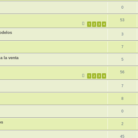
0
53
1
2
3
4
odelos
3
7
 la venta
5
56
1
2
3
4
7
8
0
os
2
45