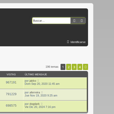
Buscar
Búsqueda avanzad
Identificarse
1
2
3
4
Siguiente
196 temas
VISTAS
ÚLTIMO MENSAJE
por
jakko
967191
Dom Sep 20, 2020 11:45 am
por
aferreira
791229
Jue Nov 19, 2020 9:25 am
por
dogdark
698575
Vie Dic 20, 2024 7:16 pm