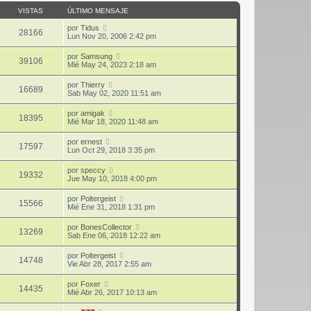
VISTAS
ÚLTIMO MENSAJE
por
Tidus
28166
Lun Nov 20, 2006 2:42 pm
por
Samsung
39106
Mié May 24, 2023 2:18 am
por
Thierry
16689
Sab May 02, 2020 11:51 am
por
amigak
18395
Mié Mar 18, 2020 11:48 am
por
ernest
17597
Lun Oct 29, 2018 3:35 pm
por
speccy
19332
Jue May 10, 2018 4:00 pm
por
Poltergeist
15566
Mié Ene 31, 2018 1:31 pm
por
BonesCollector
13269
Sab Ene 06, 2018 12:22 am
por
Poltergeist
14748
Vie Abr 28, 2017 2:55 am
por
Foxer
14435
Mié Abr 26, 2017 10:13 am