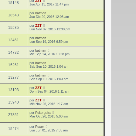
por
ZZT
15148
Jue Abr 13, 2017 11:47 pm
por
batman
18543
Jue Dic 29, 2016 12:06 am
por
ZZT
15535
Lun Nov 07, 2016 12:30 pm
por
batman
13461
Lun Sep 19, 2016 6:59 pm
por
batman
14732
Mié Sep 14, 2016 10:38 pm
por
batman
15261
Sab Sep 10, 2016 1:04 am
por
batman
13277
Sab Sep 10, 2016 1:03 am
por
ZZT
13193
Dom Sep 04, 2016 1:11 am
por
ZZT
15940
Mié Nov 25, 2015 1:17 am
por
Poltergeist
27351
Mar Oct 20, 2015 5:00 am
por
Foxer
15474
Lun Jun 01, 2015 7:55 am