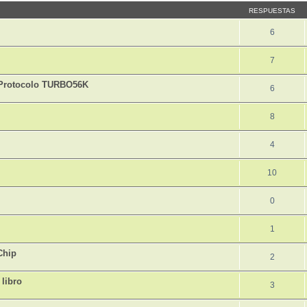
RESPUESTAS
6
7
 Protocolo TURBO56K
6
8
4
10
0
1
Chip
2
 libro
3