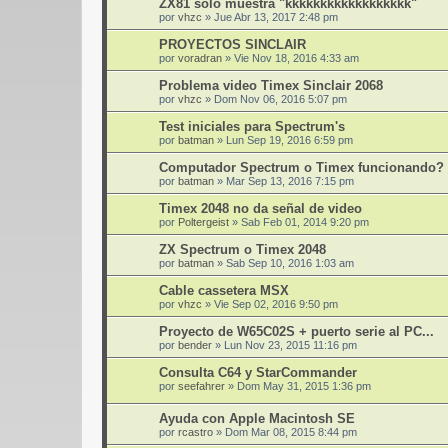
ZX81 solo muestra "kkkkkkkkkkkkkkkkkk"
por
vhzc
»
Jue Abr 13, 2017 2:48 pm
PROYECTOS SINCLAIR
por
voradran
»
Vie Nov 18, 2016 4:33 am
Problema video Timex Sinclair 2068
por
vhzc
»
Dom Nov 06, 2016 5:07 pm
Test iniciales para Spectrum's
por
batman
»
Lun Sep 19, 2016 6:59 pm
Computador Spectrum o Timex funcionando?
por
batman
»
Mar Sep 13, 2016 7:15 pm
Timex 2048 no da señal de video
por
Poltergeist
»
Sab Feb 01, 2014 9:20 pm
ZX Spectrum o Timex 2048
por
batman
»
Sab Sep 10, 2016 1:03 am
Cable cassetera MSX
por
vhzc
»
Vie Sep 02, 2016 9:50 pm
Proyecto de W65C02S + puerto serie al PC...
por
bender
»
Lun Nov 23, 2015 11:16 pm
Consulta C64 y StarCommander
por
seefahrer
»
Dom May 31, 2015 1:36 pm
Ayuda con Apple Macintosh SE
por
rcastro
»
Dom Mar 08, 2015 8:44 pm