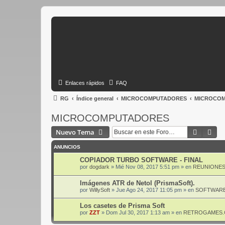
Enlaces rápidos
FAQ
RG
Índice general
MICROCOMPUTADORES
MICROCO
MICROCOMPUTADORES
Buscar
Bús
Nuevo Tema
ANUNCIOS
COPIADOR TURBO SOFTWARE - FINAL
por
dogdark
»
Mié Nov 08, 2017 5:51 pm
» en
REUNIONES
Imágenes ATR de Netol (PrismaSoft).
por
WillySoft
»
Jue Ago 24, 2017 11:05 pm
» en
SOFTWARE
Los casetes de Prisma Soft
por
ZZT
»
Dom Jul 30, 2017 1:13 am
» en
RETROGAMES.