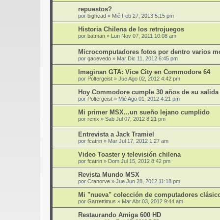
repuestos?
por
bighead
»
Mié Feb 27, 2013 5:15 pm
Historia Chilena de los retrojuegos
por
batman
»
Lun Nov 07, 2011 10:08 am
Microcomputadores fotos por dentro varios m
por
gacevedo
»
Mar Dic 11, 2012 6:45 pm
Imaginan GTA: Vice City en Commodore 64
por
Poltergeist
»
Jue Ago 02, 2012 4:42 pm
Hoy Commodore cumple 30 años de su salida a
por
Poltergeist
»
Mié Ago 01, 2012 4:21 pm
Mi primer MSX...un sueño lejano cumplido
por
renix
»
Sab Jul 07, 2012 8:21 pm
Entrevista a Jack Tramiel
por
fcatrin
»
Mar Jul 17, 2012 1:27 am
Video Toaster y televisión chilena
por
fcatrin
»
Dom Jul 15, 2012 8:42 pm
Revista Mundo MSX
por
Cranorve
»
Jue Jun 28, 2012 11:18 pm
Mi "nueva" colección de computadores clásic
por
Garrettimus
»
Mar Abr 03, 2012 9:44 am
Restaurando Amiga 600 HD