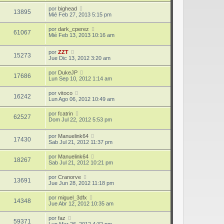
por
bighead
13895
Mié Feb 27, 2013 5:15 pm
por
dark_cperez
61067
Mié Feb 13, 2013 10:16 am
por
ZZT
15273
Jue Dic 13, 2012 3:20 am
por
DukeJP
17686
Lun Sep 10, 2012 1:14 am
por
vitoco
16242
Lun Ago 06, 2012 10:49 am
por
fcatrin
62527
Dom Jul 22, 2012 5:53 pm
por
Manuelink64
17430
Sab Jul 21, 2012 11:37 pm
por
Manuelink64
18267
Sab Jul 21, 2012 10:21 pm
por
Cranorve
13691
Jue Jun 28, 2012 11:18 pm
por
miguel_3dfx
14348
Jue Abr 12, 2012 10:35 am
por
faz
59371