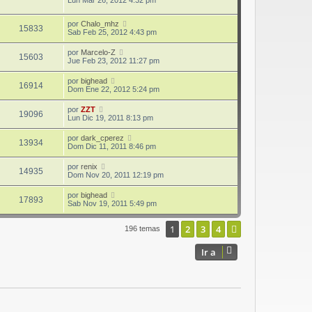
Lun Mar 26, 2012 4:32 pm
por
Chalo_mhz
15833
Sab Feb 25, 2012 4:43 pm
por
Marcelo-Z
15603
Jue Feb 23, 2012 11:27 pm
por
bighead
16914
Dom Ene 22, 2012 5:24 pm
por
ZZT
19096
Lun Dic 19, 2011 8:13 pm
por
dark_cperez
13934
Dom Dic 11, 2011 8:46 pm
por
renix
14935
Dom Nov 20, 2011 12:19 pm
por
bighead
17893
Sab Nov 19, 2011 5:49 pm
1
2
3
4
Siguiente
196 temas
Ir a