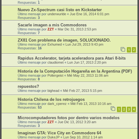
Respuestas:
1
Nuevo Zx-Spectrum casi listo en Kickstarter
Último mensaje por
underwurlde
«
Jue Ene 16, 2014 6:01 pm
Respuestas:
3
Sacarle imagen a mis Commodores
Último mensaje por
ZZT
«
Mar Dic 31, 2013 2:53 pm
Respuestas:
7
ZX81 Con problema de imagen, SOLUCIONADO.
Último mensaje por
Exhumed
«
Lun Jul 29, 2013 9:43 pm
Respuestas:
16
1
2
Rapidus Accelerator, tarjeta aceleradora para Atari 8-bits
Último mensaje por
claudiomet
«
Lun Jun 17, 2013 2:20 pm
Historia de la Computación Hogareña en la Argentina (PDF)
Último mensaje por
Poltergeist
«
Mié May 22, 2013 11:06 am
Respuestas:
8
repuestos?
Último mensaje por
bighead
«
Mié Feb 27, 2013 5:15 pm
Historia Chilena de los retrojuegos
Último mensaje por
dark_cperez
«
Mié Feb 13, 2013 10:16 am
Respuestas:
53
1
2
3
4
Microcomputadores fotos por dentro varios modelos
Último mensaje por
ZZT
«
Jue Dic 13, 2012 3:20 am
Respuestas:
3
Imaginan GTA: Vice City en Commodore 64
Último mensaje por
DukeJP
«
Lun Sep 10, 2012 1:14 am