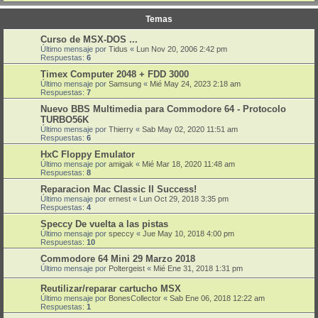
Temas
Curso de MSX-DOS ...
Último mensaje por
Tidus
«
Lun Nov 20, 2006 2:42 pm
Respuestas:
6
Timex Computer 2048 + FDD 3000
Último mensaje por
Samsung
«
Mié May 24, 2023 2:18 am
Respuestas:
7
Nuevo BBS Multimedia para Commodore 64 - Protocolo
TURBO56K
Último mensaje por
Thierry
«
Sab May 02, 2020 11:51 am
Respuestas:
6
HxC Floppy Emulator
Último mensaje por
amigak
«
Mié Mar 18, 2020 11:48 am
Respuestas:
8
Reparacion Mac Classic II Success!
Último mensaje por
ernest
«
Lun Oct 29, 2018 3:35 pm
Respuestas:
4
Speccy De vuelta a las pistas
Último mensaje por
speccy
«
Jue May 10, 2018 4:00 pm
Respuestas:
10
Commodore 64 Mini 29 Marzo 2018
Último mensaje por
Poltergeist
«
Mié Ene 31, 2018 1:31 pm
Reutilizar/reparar cartucho MSX
Último mensaje por
BonesCollector
«
Sab Ene 06, 2018 12:22 am
Respuestas:
1