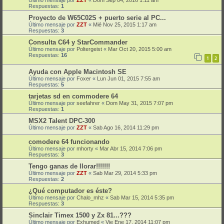
Respuestas:
1
Proyecto de W65C02S + puerto serie al PC...
Último mensaje por
ZZT
«
Mié Nov 25, 2015 1:17 am
Respuestas:
3
Consulta C64 y StarCommander
Último mensaje por
Poltergeist
«
Mar Oct 20, 2015 5:00 am
Respuestas:
16
1
2
Ayuda con Apple Macintosh SE
Último mensaje por
Foxer
«
Lun Jun 01, 2015 7:55 am
Respuestas:
5
tarjetas sd en commodere 64
Último mensaje por
seefahrer
«
Dom May 31, 2015 7:07 pm
Respuestas:
1
MSX2 Talent DPC-300
Último mensaje por
ZZT
«
Sab Ago 16, 2014 11:29 pm
comodere 64 funcionando
Último mensaje por
mhorty
«
Mar Abr 15, 2014 7:06 pm
Respuestas:
3
Tengo ganas de llorar!!!!!!!
Último mensaje por
ZZT
«
Sab Mar 29, 2014 5:33 pm
Respuestas:
2
¿Qué computador es éste?
Último mensaje por
Chalo_mhz
«
Sab Mar 15, 2014 5:35 pm
Respuestas:
3
Sinclair Timex 1500 y Zx 81...???
Último mensaje por
Exhumed
«
Vie Ene 17, 2014 11:07 pm