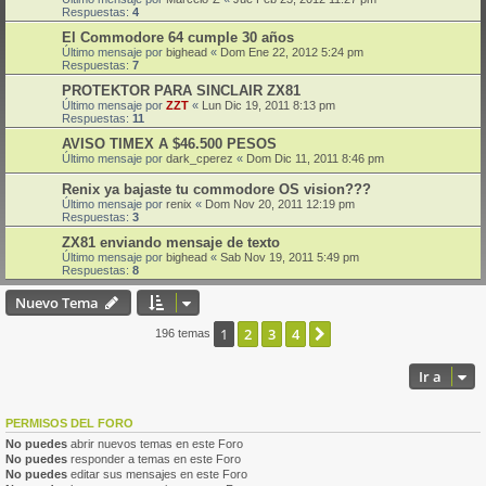
Respuestas:
4
El Commodore 64 cumple 30 años
Último mensaje por
bighead
«
Dom Ene 22, 2012 5:24 pm
Respuestas:
7
PROTEKTOR PARA SINCLAIR ZX81
Último mensaje por
ZZT
«
Lun Dic 19, 2011 8:13 pm
Respuestas:
11
AVISO TIMEX A $46.500 PESOS
Último mensaje por
dark_cperez
«
Dom Dic 11, 2011 8:46 pm
Renix ya bajaste tu commodore OS vision???
Último mensaje por
renix
«
Dom Nov 20, 2011 12:19 pm
Respuestas:
3
ZX81 enviando mensaje de texto
Último mensaje por
bighead
«
Sab Nov 19, 2011 5:49 pm
Respuestas:
8
Nuevo Tema
1
2
3
4
Siguiente
196 temas
Ir a
PERMISOS DEL FORO
No puedes
abrir nuevos temas en este Foro
No puedes
responder a temas en este Foro
No puedes
editar sus mensajes en este Foro