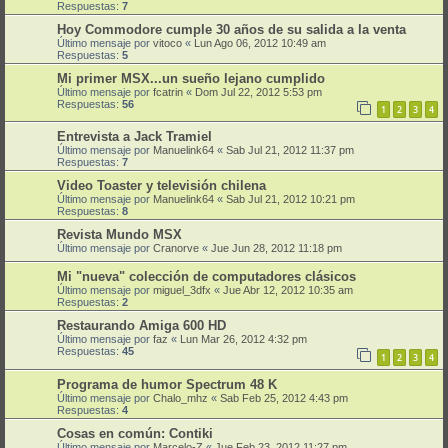
Respuestas:
7
Hoy Commodore cumple 30 años de su salida a la venta
Último mensaje por
vitoco
«
Lun Ago 06, 2012 10:49 am
Respuestas:
5
Mi primer MSX...un sueño lejano cumplido
Último mensaje por
fcatrin
«
Dom Jul 22, 2012 5:53 pm
Respuestas:
56
1
2
3
4
Entrevista a Jack Tramiel
Último mensaje por
Manuelink64
«
Sab Jul 21, 2012 11:37 pm
Respuestas:
7
Video Toaster y televisión chilena
Último mensaje por
Manuelink64
«
Sab Jul 21, 2012 10:21 pm
Respuestas:
8
Revista Mundo MSX
Último mensaje por
Cranorve
«
Jue Jun 28, 2012 11:18 pm
Mi "nueva" colección de computadores clásicos
Último mensaje por
miguel_3dfx
«
Jue Abr 12, 2012 10:35 am
Respuestas:
2
Restaurando Amiga 600 HD
Último mensaje por
faz
«
Lun Mar 26, 2012 4:32 pm
Respuestas:
45
1
2
3
4
Programa de humor Spectrum 48 K
Último mensaje por
Chalo_mhz
«
Sab Feb 25, 2012 4:43 pm
Respuestas:
4
Cosas en común: Contiki
Último mensaje por
Marcelo-Z
«
Jue Feb 23, 2012 11:27 pm