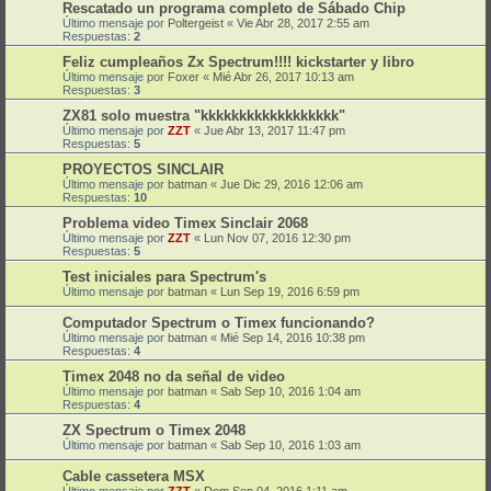
Rescatado un programa completo de Sábado Chip
Último mensaje por
Poltergeist
«
Vie Abr 28, 2017 2:55 am
Respuestas:
2
Feliz cumpleaños Zx Spectrum!!!! kickstarter y libro
Último mensaje por
Foxer
«
Mié Abr 26, 2017 10:13 am
Respuestas:
3
ZX81 solo muestra "kkkkkkkkkkkkkkkkkk"
Último mensaje por
ZZT
«
Jue Abr 13, 2017 11:47 pm
Respuestas:
5
PROYECTOS SINCLAIR
Último mensaje por
batman
«
Jue Dic 29, 2016 12:06 am
Respuestas:
10
Problema video Timex Sinclair 2068
Último mensaje por
ZZT
«
Lun Nov 07, 2016 12:30 pm
Respuestas:
5
Test iniciales para Spectrum's
Último mensaje por
batman
«
Lun Sep 19, 2016 6:59 pm
Computador Spectrum o Timex funcionando?
Último mensaje por
batman
«
Mié Sep 14, 2016 10:38 pm
Respuestas:
4
Timex 2048 no da señal de video
Último mensaje por
batman
«
Sab Sep 10, 2016 1:04 am
Respuestas:
4
ZX Spectrum o Timex 2048
Último mensaje por
batman
«
Sab Sep 10, 2016 1:03 am
Cable cassetera MSX
Último mensaje por
ZZT
«
Dom Sep 04, 2016 1:11 am