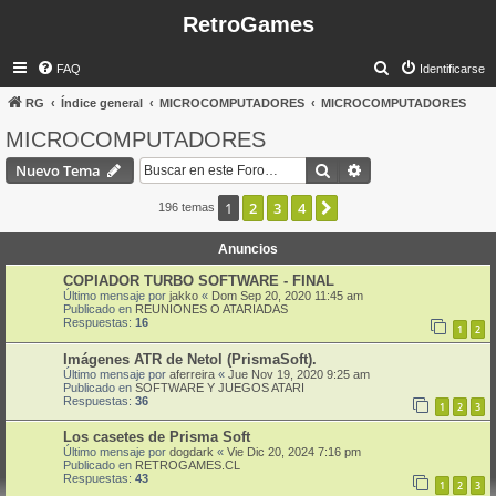
RetroGames
B
FAQ
Identificarse
u
RG
Índice general
MICROCOMPUTADORES
MICROCOMPUTADORES
s
MICROCOMPUTADORES
c
Buscar
Búsqueda avanzad
Nuevo Tema
a
r
1
2
3
4
Siguiente
196 temas
Anuncios
COPIADOR TURBO SOFTWARE - FINAL
Último mensaje por
jakko
«
Dom Sep 20, 2020 11:45 am
Publicado en
REUNIONES O ATARIADAS
Respuestas:
16
1
2
Imágenes ATR de Netol (PrismaSoft).
Último mensaje por
aferreira
«
Jue Nov 19, 2020 9:25 am
Publicado en
SOFTWARE Y JUEGOS ATARI
Respuestas:
36
1
2
3
Los casetes de Prisma Soft
Último mensaje por
dogdark
«
Vie Dic 20, 2024 7:16 pm
Publicado en
RETROGAMES.CL
Respuestas:
43
1
2
3