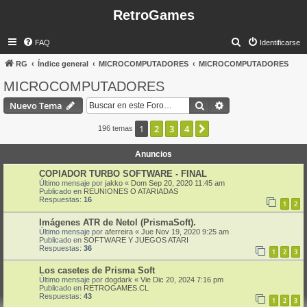
RetroGames
B
FAQ
Identificarse
u
RG
Índice general
MICROCOMPUTADORES
MICROCOMPUTADORES
s
MICROCOMPUTADORES
c
Buscar
Búsqueda avanzad
Nuevo Tema
a
r
1
2
3
4
Siguiente
196 temas
Anuncios
COPIADOR TURBO SOFTWARE - FINAL
Último mensaje por
jakko
«
Dom Sep 20, 2020 11:45 am
Publicado en
REUNIONES O ATARIADAS
Respuestas:
16
1
2
Imágenes ATR de Netol (PrismaSoft).
Último mensaje por
aferreira
«
Jue Nov 19, 2020 9:25 am
Publicado en
SOFTWARE Y JUEGOS ATARI
Respuestas:
36
1
2
3
Los casetes de Prisma Soft
Último mensaje por
dogdark
«
Vie Dic 20, 2024 7:16 pm
Publicado en
RETROGAMES.CL
Respuestas:
43
1
2
3