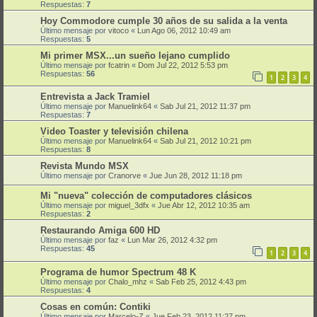
Respuestas:
7
Hoy Commodore cumple 30 años de su salida a la venta
Último mensaje por
vitoco
«
Lun Ago 06, 2012 10:49 am
Respuestas:
5
Mi primer MSX...un sueño lejano cumplido
Último mensaje por
fcatrin
«
Dom Jul 22, 2012 5:53 pm
Respuestas:
56
1
2
3
4
Entrevista a Jack Tramiel
Último mensaje por
Manuelink64
«
Sab Jul 21, 2012 11:37 pm
Respuestas:
7
Video Toaster y televisión chilena
Último mensaje por
Manuelink64
«
Sab Jul 21, 2012 10:21 pm
Respuestas:
8
Revista Mundo MSX
Último mensaje por
Cranorve
«
Jue Jun 28, 2012 11:18 pm
Mi "nueva" colección de computadores clásicos
Último mensaje por
miguel_3dfx
«
Jue Abr 12, 2012 10:35 am
Respuestas:
2
Restaurando Amiga 600 HD
Último mensaje por
faz
«
Lun Mar 26, 2012 4:32 pm
Respuestas:
45
1
2
3
4
Programa de humor Spectrum 48 K
Último mensaje por
Chalo_mhz
«
Sab Feb 25, 2012 4:43 pm
Respuestas:
4
Cosas en común: Contiki
Último mensaje por
Marcelo-Z
«
Jue Feb 23, 2012 11:27 pm