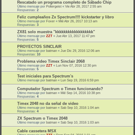
Rescatado un programa completo de Sábado Chip
Último mensaje por
Poltergeist
«
Vie Abr 28, 2017 2:55 am
Respuestas:
2
Feliz cumpleaños Zx Spectrum!!!! kickstarter y libro
Último mensaje por
Foxer
«
Mié Abr 26, 2017 10:13 am
Respuestas:
3
ZX81 solo muestra "kkkkkkkkkkkkkkkkkk"
Último mensaje por
ZZT
«
Jue Abr 13, 2017 11:47 pm
Respuestas:
5
PROYECTOS SINCLAIR
Último mensaje por
batman
«
Jue Dic 29, 2016 12:06 am
Respuestas:
10
Problema video Timex Sinclair 2068
Último mensaje por
ZZT
«
Lun Nov 07, 2016 12:30 pm
Respuestas:
5
Test iniciales para Spectrum's
Último mensaje por
batman
«
Lun Sep 19, 2016 6:59 pm
Computador Spectrum o Timex funcionando?
Último mensaje por
batman
«
Mié Sep 14, 2016 10:38 pm
Respuestas:
4
Timex 2048 no da señal de video
Último mensaje por
batman
«
Sab Sep 10, 2016 1:04 am
Respuestas:
4
ZX Spectrum o Timex 2048
Último mensaje por
batman
«
Sab Sep 10, 2016 1:03 am
Cable cassetera MSX
Último mensaje por
ZZT
«
Dom Sep 04, 2016 1:11 am