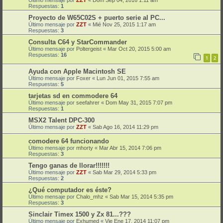
Respuestas:
1
Proyecto de W65C02S + puerto serie al PC...
Último mensaje por
ZZT
«
Mié Nov 25, 2015 1:17 am
Respuestas:
3
Consulta C64 y StarCommander
Último mensaje por
Poltergeist
«
Mar Oct 20, 2015 5:00 am
Respuestas:
16
1
2
Ayuda con Apple Macintosh SE
Último mensaje por
Foxer
«
Lun Jun 01, 2015 7:55 am
Respuestas:
5
tarjetas sd en commodere 64
Último mensaje por
seefahrer
«
Dom May 31, 2015 7:07 pm
Respuestas:
1
MSX2 Talent DPC-300
Último mensaje por
ZZT
«
Sab Ago 16, 2014 11:29 pm
comodere 64 funcionando
Último mensaje por
mhorty
«
Mar Abr 15, 2014 7:06 pm
Respuestas:
3
Tengo ganas de llorar!!!!!!!
Último mensaje por
ZZT
«
Sab Mar 29, 2014 5:33 pm
Respuestas:
2
¿Qué computador es éste?
Último mensaje por
Chalo_mhz
«
Sab Mar 15, 2014 5:35 pm
Respuestas:
3
Sinclair Timex 1500 y Zx 81...???
Último mensaje por
Exhumed
«
Vie Ene 17, 2014 11:07 pm