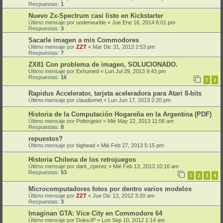
Respuestas:
1
Nuevo Zx-Spectrum casi listo en Kickstarter
Último mensaje por
underwurlde
«
Jue Ene 16, 2014 6:01 pm
Respuestas:
3
Sacarle imagen a mis Commodores
Último mensaje por
ZZT
«
Mar Dic 31, 2013 2:53 pm
Respuestas:
7
ZX81 Con problema de imagen, SOLUCIONADO.
Último mensaje por
Exhumed
«
Lun Jul 29, 2013 9:43 pm
Respuestas:
16
1
2
Rapidus Accelerator, tarjeta aceleradora para Atari 8-bits
Último mensaje por
claudiomet
«
Lun Jun 17, 2013 2:20 pm
Historia de la Computación Hogareña en la Argentina (PDF)
Último mensaje por
Poltergeist
«
Mié May 22, 2013 11:06 am
Respuestas:
8
repuestos?
Último mensaje por
bighead
«
Mié Feb 27, 2013 5:15 pm
Historia Chilena de los retrojuegos
Último mensaje por
dark_cperez
«
Mié Feb 13, 2013 10:16 am
Respuestas:
53
1
2
3
4
Microcomputadores fotos por dentro varios modelos
Último mensaje por
ZZT
«
Jue Dic 13, 2012 3:20 am
Respuestas:
3
Imaginan GTA: Vice City en Commodore 64
Último mensaje por
DukeJP
«
Lun Sep 10, 2012 1:14 am