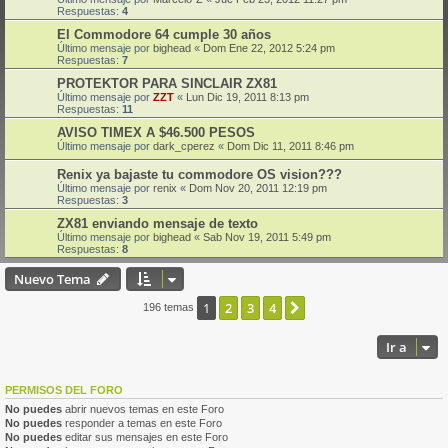
Respuestas:
4
El Commodore 64 cumple 30 años
Último mensaje por
bighead
«
Dom Ene 22, 2012 5:24 pm
Respuestas:
7
PROTEKTOR PARA SINCLAIR ZX81
Último mensaje por
ZZT
«
Lun Dic 19, 2011 8:13 pm
Respuestas:
11
AVISO TIMEX A $46.500 PESOS
Último mensaje por
dark_cperez
«
Dom Dic 11, 2011 8:46 pm
Renix ya bajaste tu commodore OS vision???
Último mensaje por
renix
«
Dom Nov 20, 2011 12:19 pm
Respuestas:
3
ZX81 enviando mensaje de texto
Último mensaje por
bighead
«
Sab Nov 19, 2011 5:49 pm
Respuestas:
8
Nuevo Tema
1
2
3
4
Siguiente
196 temas
Ir a
PERMISOS DEL FORO
No puedes
abrir nuevos temas en este Foro
No puedes
responder a temas en este Foro
No puedes
editar sus mensajes en este Foro