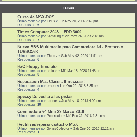
Temas
Curso de MSX-DOS ...
Último mensaje por
Tidus
«
Lun Nov 20, 2006 2:42 pm
Respuestas:
6
Timex Computer 2048 + FDD 3000
Último mensaje por
Samsung
«
Mié May 24, 2023 2:18 am
Respuestas:
7
Nuevo BBS Multimedia para Commodore 64 - Protocolo
TURBO56K
Último mensaje por
Thierry
«
Sab May 02, 2020 11:51 am
Respuestas:
6
HxC Floppy Emulator
Último mensaje por
amigak
«
Mié Mar 18, 2020 11:48 am
Respuestas:
8
Reparacion Mac Classic II Success!
Último mensaje por
ernest
«
Lun Oct 29, 2018 3:35 pm
Respuestas:
4
Speccy De vuelta a las pistas
Último mensaje por
speccy
«
Jue May 10, 2018 4:00 pm
Respuestas:
10
Commodore 64 Mini 29 Marzo 2018
Último mensaje por
Poltergeist
«
Mié Ene 31, 2018 1:31 pm
Reutilizar/reparar cartucho MSX
Último mensaje por
BonesCollector
«
Sab Ene 06, 2018 12:22 am
Respuestas:
1