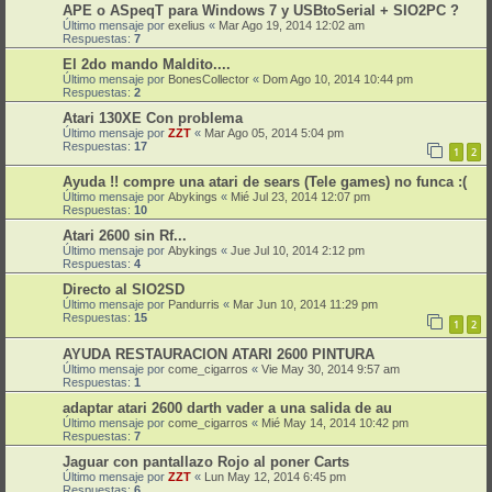
APE o ASpeqT para Windows 7 y USBtoSerial + SIO2PC ?
Último mensaje por
exelius
«
Mar Ago 19, 2014 12:02 am
Respuestas:
7
El 2do mando Maldito....
Último mensaje por
BonesCollector
«
Dom Ago 10, 2014 10:44 pm
Respuestas:
2
Atari 130XE Con problema
Último mensaje por
ZZT
«
Mar Ago 05, 2014 5:04 pm
Respuestas:
17
1
2
Ayuda !! compre una atari de sears (Tele games) no funca :(
Último mensaje por
Abykings
«
Mié Jul 23, 2014 12:07 pm
Respuestas:
10
Atari 2600 sin Rf...
Último mensaje por
Abykings
«
Jue Jul 10, 2014 2:12 pm
Respuestas:
4
Directo al SIO2SD
Último mensaje por
Pandurris
«
Mar Jun 10, 2014 11:29 pm
Respuestas:
15
1
2
AYUDA RESTAURACION ATARI 2600 PINTURA
Último mensaje por
come_cigarros
«
Vie May 30, 2014 9:57 am
Respuestas:
1
adaptar atari 2600 darth vader a una salida de au
Último mensaje por
come_cigarros
«
Mié May 14, 2014 10:42 pm
Respuestas:
7
Jaguar con pantallazo Rojo al poner Carts
Último mensaje por
ZZT
«
Lun May 12, 2014 6:45 pm
Respuestas:
6