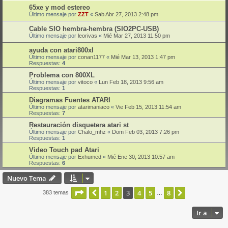
65xe y mod estereo
Último mensaje por
ZZT
«
Sab Abr 27, 2013 2:48 pm
Cable SIO hembra-hembra (SIO2PC-USB)
Último mensaje por
leorivas
«
Mié Mar 27, 2013 11:50 pm
ayuda con atari800xl
Último mensaje por
conan1177
«
Mié Mar 13, 2013 1:47 pm
Respuestas:
4
Problema con 800XL
Último mensaje por
vitoco
«
Lun Feb 18, 2013 9:56 am
Respuestas:
1
Diagramas Fuentes ATARI
Último mensaje por
atarimaniaco
«
Vie Feb 15, 2013 11:54 am
Respuestas:
7
Restauración disquetera atari st
Último mensaje por
Chalo_mhz
«
Dom Feb 03, 2013 7:26 pm
Respuestas:
1
Video Touch pad Atari
Último mensaje por
Exhumed
«
Mié Ene 30, 2013 10:57 am
Respuestas:
6
Nuevo Tema
Página
3
de
8
1
2
3
4
5
8
Anterior
Siguiente
383 temas
…
Ir a