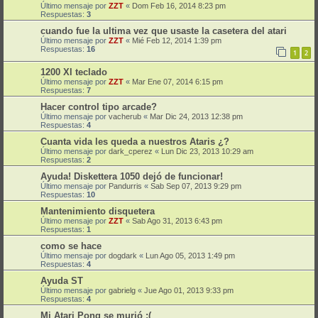
Último mensaje por
ZZT
«
Dom Feb 16, 2014 8:23 pm
Respuestas:
3
cuando fue la ultima vez que usaste la casetera del atari
Último mensaje por
ZZT
«
Mié Feb 12, 2014 1:39 pm
Respuestas:
16
1
2
1200 Xl teclado
Último mensaje por
ZZT
«
Mar Ene 07, 2014 6:15 pm
Respuestas:
7
Hacer control tipo arcade?
Último mensaje por
vacherub
«
Mar Dic 24, 2013 12:38 pm
Respuestas:
4
Cuanta vida les queda a nuestros Ataris ¿?
Último mensaje por
dark_cperez
«
Lun Dic 23, 2013 10:29 am
Respuestas:
2
Ayuda! Diskettera 1050 dejó de funcionar!
Último mensaje por
Pandurris
«
Sab Sep 07, 2013 9:29 pm
Respuestas:
10
Mantenimiento disquetera
Último mensaje por
ZZT
«
Sab Ago 31, 2013 6:43 pm
Respuestas:
1
como se hace
Último mensaje por
dogdark
«
Lun Ago 05, 2013 1:49 pm
Respuestas:
4
Ayuda ST
Último mensaje por
gabrielg
«
Jue Ago 01, 2013 9:33 pm
Respuestas:
4
Mi Atari Pong se murió :(