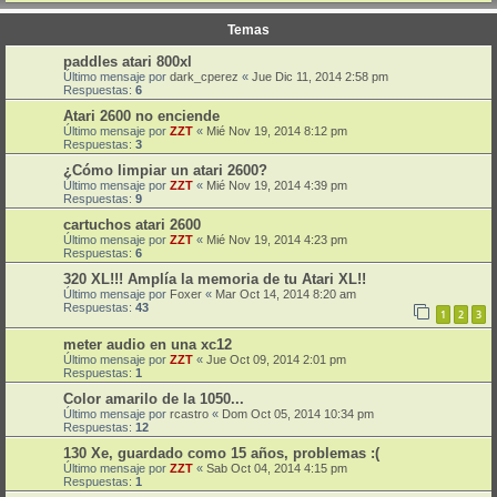
Temas
paddles atari 800xl
Último mensaje por
dark_cperez
«
Jue Dic 11, 2014 2:58 pm
Respuestas:
6
Atari 2600 no enciende
Último mensaje por
ZZT
«
Mié Nov 19, 2014 8:12 pm
Respuestas:
3
¿Cómo limpiar un atari 2600?
Último mensaje por
ZZT
«
Mié Nov 19, 2014 4:39 pm
Respuestas:
9
cartuchos atari 2600
Último mensaje por
ZZT
«
Mié Nov 19, 2014 4:23 pm
Respuestas:
6
320 XL!!! Amplía la memoria de tu Atari XL!!
Último mensaje por
Foxer
«
Mar Oct 14, 2014 8:20 am
Respuestas:
43
1
2
3
meter audio en una xc12
Último mensaje por
ZZT
«
Jue Oct 09, 2014 2:01 pm
Respuestas:
1
Color amarilo de la 1050...
Último mensaje por
rcastro
«
Dom Oct 05, 2014 10:34 pm
Respuestas:
12
130 Xe, guardado como 15 años, problemas :(
Último mensaje por
ZZT
«
Sab Oct 04, 2014 4:15 pm
Respuestas:
1