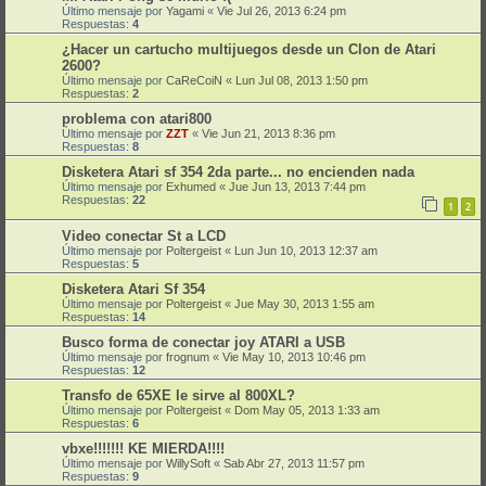
Último mensaje por
Yagami
«
Vie Jul 26, 2013 6:24 pm
Respuestas:
4
¿Hacer un cartucho multijuegos desde un Clon de Atari
2600?
Último mensaje por
CaReCoiN
«
Lun Jul 08, 2013 1:50 pm
Respuestas:
2
problema con atari800
Último mensaje por
ZZT
«
Vie Jun 21, 2013 8:36 pm
Respuestas:
8
Disketera Atari sf 354 2da parte... no encienden nada
Último mensaje por
Exhumed
«
Jue Jun 13, 2013 7:44 pm
Respuestas:
22
1
2
Video conectar St a LCD
Último mensaje por
Poltergeist
«
Lun Jun 10, 2013 12:37 am
Respuestas:
5
Disketera Atari Sf 354
Último mensaje por
Poltergeist
«
Jue May 30, 2013 1:55 am
Respuestas:
14
Busco forma de conectar joy ATARI a USB
Último mensaje por
frognum
«
Vie May 10, 2013 10:46 pm
Respuestas:
12
Transfo de 65XE le sirve al 800XL?
Último mensaje por
Poltergeist
«
Dom May 05, 2013 1:33 am
Respuestas:
6
vbxe!!!!!!! KE MIERDA!!!!
Último mensaje por
WillySoft
«
Sab Abr 27, 2013 11:57 pm
Respuestas:
9