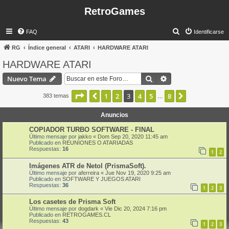
RetroGames
B
FAQ
Identificarse
u
RG
Índice general
ATARI
HARDWARE ATARI
s
HARDWARE ATARI
c
Buscar
Búsqueda avanzad
Nuevo Tema
a
r
Página
3
de
8
1
2
3
4
5
8
Anterior
Siguiente
383 temas
…
Anuncios
COPIADOR TURBO SOFTWARE - FINAL
Último mensaje por
jakko
«
Dom Sep 20, 2020 11:45 am
Publicado en
REUNIONES O ATARIADAS
Respuestas:
16
1
2
Imágenes ATR de Netol (PrismaSoft).
Último mensaje por
aferreira
«
Jue Nov 19, 2020 9:25 am
Publicado en
SOFTWARE Y JUEGOS ATARI
Respuestas:
36
1
2
3
Los casetes de Prisma Soft
Último mensaje por
dogdark
«
Vie Dic 20, 2024 7:16 pm
Publicado en
RETROGAMES.CL
Respuestas:
43
1
2
3