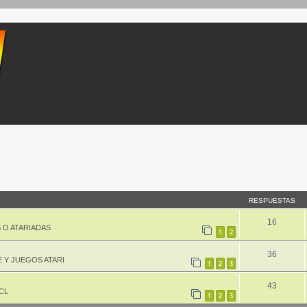
queda avanzada
RESPUESTAS
16
 O ATARIADAS
1
2
36
 Y JUEGOS ATARI
1
2
3
43
CL
1
2
3