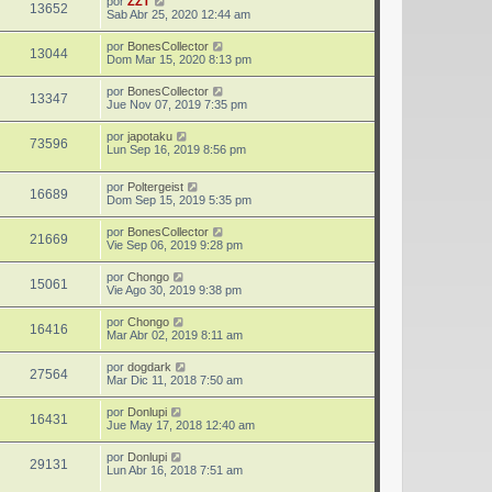
por
ZZT
13652
Sab Abr 25, 2020 12:44 am
por
BonesCollector
13044
Dom Mar 15, 2020 8:13 pm
por
BonesCollector
13347
Jue Nov 07, 2019 7:35 pm
por
japotaku
73596
Lun Sep 16, 2019 8:56 pm
por
Poltergeist
16689
Dom Sep 15, 2019 5:35 pm
por
BonesCollector
21669
Vie Sep 06, 2019 9:28 pm
por
Chongo
15061
Vie Ago 30, 2019 9:38 pm
por
Chongo
16416
Mar Abr 02, 2019 8:11 am
por
dogdark
27564
Mar Dic 11, 2018 7:50 am
por
Donlupi
16431
Jue May 17, 2018 12:40 am
por
Donlupi
29131
Lun Abr 16, 2018 7:51 am