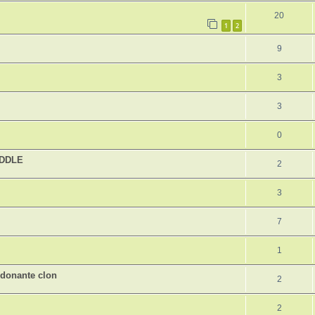
20
1
2
9
3
3
0
ADDLE
2
3
7
1
n donante clon
2
2