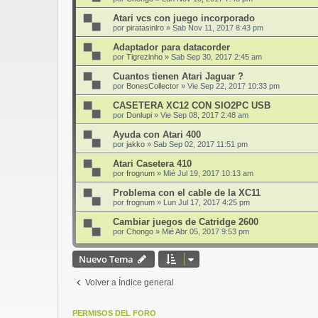
Atari vcs con juego incorporado
por
piratasinlro
»
Sab Nov 11, 2017 8:43 pm
Adaptador para datacorder
por
Tigrezinho
»
Sab Sep 30, 2017 2:45 am
Cuantos tienen Atari Jaguar ?
por
BonesCollector
»
Vie Sep 22, 2017 10:33 pm
CASETERA XC12 CON SIO2PC USB
por
Donlupi
»
Vie Sep 08, 2017 2:48 am
Ayuda con Atari 400
por
jakko
»
Sab Sep 02, 2017 11:51 pm
Atari Casetera 410
por
frognum
»
Mié Jul 19, 2017 10:13 am
Problema con el cable de la XC11
por
frognum
»
Lun Jul 17, 2017 4:25 pm
Cambiar juegos de Catridge 2600
por
Chongo
»
Mié Abr 05, 2017 9:53 pm
Nuevo Tema
Volver a Índice general
PERMISOS DEL FORO