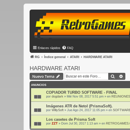
Enlaces rápidos
FAQ
RG
Índice general
ATARI
HARDWARE ATARI
HARDWARE ATARI
Buscar
Bús
Nuevo Tema
ANUNCIOS
COPIADOR TURBO SOFTWARE - FINAL
por
dogdark
»
Mié Nov 08, 2017 5:51 pm
» en
REUNIONES
Imágenes ATR de Netol (PrismaSoft).
por
WillySoft
»
Jue Ago 24, 2017 11:05 pm
» en
SOFTWARE
Los casetes de Prisma Soft
por
ZZT
»
Dom Jul 30, 2017 1:13 am
» en
RETROGAMES.