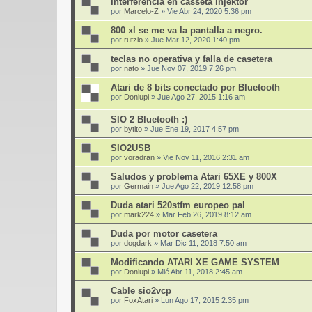
Interferencia en casseta injektor
por
Marcelo-Z
»
Vie Abr 24, 2020 5:36 pm
800 xl se me va la pantalla a negro.
por
rutzio
»
Jue Mar 12, 2020 1:40 pm
teclas no operativa y falla de casetera
por
nato
»
Jue Nov 07, 2019 7:26 pm
Atari de 8 bits conectado por Bluetooth
por
Donlupi
»
Jue Ago 27, 2015 1:16 am
SIO 2 Bluetooth :)
por
bytito
»
Jue Ene 19, 2017 4:57 pm
SIO2USB
por
voradran
»
Vie Nov 11, 2016 2:31 am
Saludos y problema Atari 65XE y 800X
por
Germain
»
Jue Ago 22, 2019 12:58 pm
Duda atari 520stfm europeo pal
por
mark224
»
Mar Feb 26, 2019 8:12 am
Duda por motor casetera
por
dogdark
»
Mar Dic 11, 2018 7:50 am
Modificando ATARI XE GAME SYSTEM
por
Donlupi
»
Mié Abr 11, 2018 2:45 am
Cable sio2vcp
por
FoxAtari
»
Lun Ago 17, 2015 2:35 pm