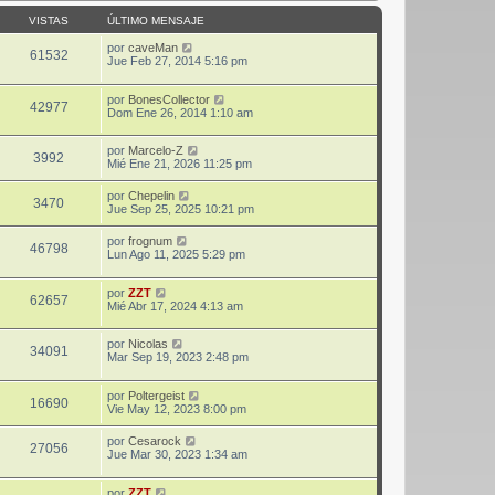
VISTAS
ÚLTIMO MENSAJE
por
caveMan
61532
Jue Feb 27, 2014 5:16 pm
por
BonesCollector
42977
Dom Ene 26, 2014 1:10 am
por
Marcelo-Z
3992
Mié Ene 21, 2026 11:25 pm
por
Chepelin
3470
Jue Sep 25, 2025 10:21 pm
por
frognum
46798
Lun Ago 11, 2025 5:29 pm
por
ZZT
62657
Mié Abr 17, 2024 4:13 am
por
Nicolas
34091
Mar Sep 19, 2023 2:48 pm
por
Poltergeist
16690
Vie May 12, 2023 8:00 pm
por
Cesarock
27056
Jue Mar 30, 2023 1:34 am
por
ZZT