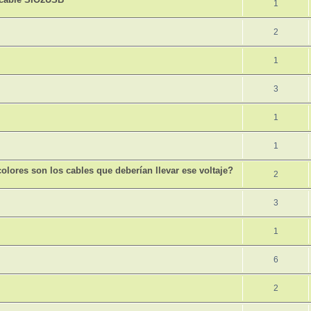
1
2
1
3
1
1
colores son los cables que deberían llevar ese voltaje?
2
3
1
6
2