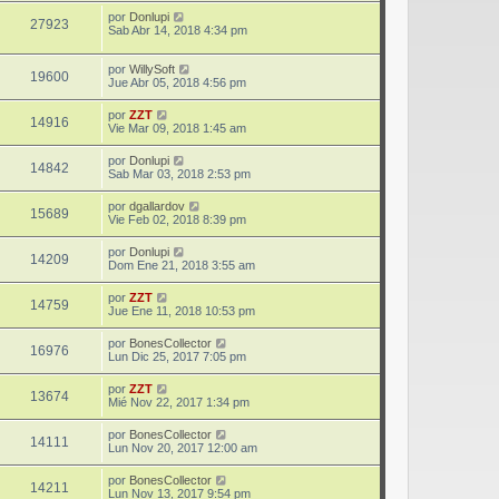
por
Donlupi
27923
Sab Abr 14, 2018 4:34 pm
por
WillySoft
19600
Jue Abr 05, 2018 4:56 pm
por
ZZT
14916
Vie Mar 09, 2018 1:45 am
por
Donlupi
14842
Sab Mar 03, 2018 2:53 pm
por
dgallardov
15689
Vie Feb 02, 2018 8:39 pm
por
Donlupi
14209
Dom Ene 21, 2018 3:55 am
por
ZZT
14759
Jue Ene 11, 2018 10:53 pm
por
BonesCollector
16976
Lun Dic 25, 2017 7:05 pm
por
ZZT
13674
Mié Nov 22, 2017 1:34 pm
por
BonesCollector
14111
Lun Nov 20, 2017 12:00 am
por
BonesCollector
14211
Lun Nov 13, 2017 9:54 pm