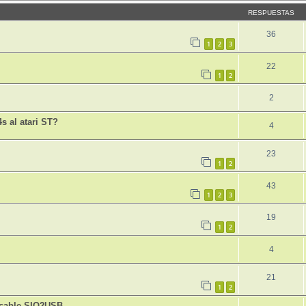
RESPUESTAS
36
1
2
3
22
1
2
2
 al atari ST?
4
23
1
2
43
1
2
3
19
1
2
4
21
1
2
y cable SIO2USB