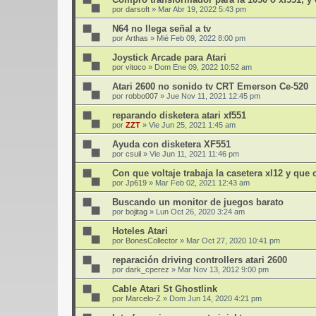
por
darsoft
»
Mar Abr 19, 2022 5:43 pm
N64 no llega señal a tv
por
Arthas
»
Mié Feb 09, 2022 8:00 pm
Joystick Arcade para Atari
por
vitoco
»
Dom Ene 09, 2022 10:52 am
Atari 2600 no sonido tv CRT Emerson Ce-520
por
robbo007
»
Jue Nov 11, 2021 12:45 pm
reparando disketera atari xf551
por
ZZT
»
Vie Jun 25, 2021 1:45 am
Ayuda con disketera XF551
por
csuil
»
Vie Jun 11, 2021 11:46 pm
Con que voltaje trabaja la casetera xl12 y que 
por
Jp619
»
Mar Feb 02, 2021 12:43 am
Buscando un monitor de juegos barato
por
bojitag
»
Lun Oct 26, 2020 3:24 am
Hoteles Atari
por
BonesCollector
»
Mar Oct 27, 2020 10:41 pm
reparación driving controllers atari 2600
por
dark_cperez
»
Mar Nov 13, 2012 9:00 pm
Cable Atari St Ghostlink
por
Marcelo-Z
»
Dom Jun 14, 2020 4:21 pm