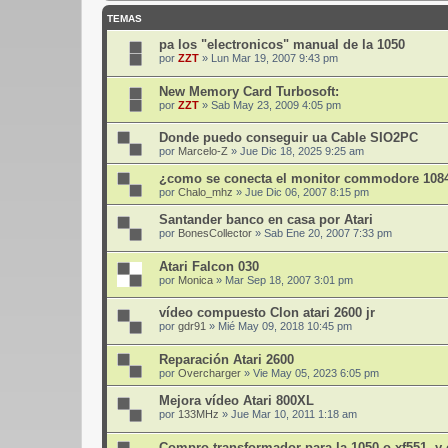
TEMAS
pa los "electronicos" manual de la 1050
por
ZZT
»
Lun Mar 19, 2007 9:43 pm
New Memory Card Turbosoft:
por
ZZT
»
Sab May 23, 2009 4:05 pm
Donde puedo conseguir ua Cable SIO2PC
por
Marcelo-Z
»
Jue Dic 18, 2025 9:25 am
¿como se conecta el monitor commodore 1084s
por
Chalo_mhz
»
Jue Dic 06, 2007 8:15 pm
Santander banco en casa por Atari
por
BonesCollector
»
Sab Ene 20, 2007 7:33 pm
Atari Falcon 030
por
Monica
»
Mar Sep 18, 2007 3:01 pm
vídeo compuesto Clon atari 2600 jr
por
gdr91
»
Mié May 09, 2018 10:45 pm
Reparación Atari 2600
por
Overcharger
»
Vie May 05, 2023 6:05 pm
Mejora vídeo Atari 800XL
por
133MHz
»
Jue Mar 10, 2011 1:18 am
Compro transformador para la 1050 o xf551, 