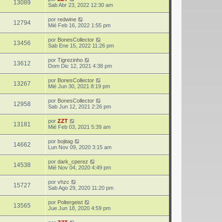
13089
Sab Abr 23, 2022 12:30 am
por
redwine
12794
Mié Feb 16, 2022 1:55 pm
por
BonesCollector
13456
Sab Ene 15, 2022 11:26 pm
por
Tigrezinho
13612
Dom Dic 12, 2021 4:38 pm
por
BonesCollector
13267
Mié Jun 30, 2021 8:19 pm
por
BonesCollector
12958
Sab Jun 12, 2021 2:26 pm
por
ZZT
13181
Mié Feb 03, 2021 5:39 am
por
bojitag
14662
Lun Nov 09, 2020 3:15 am
por
dark_cperez
14538
Mié Nov 04, 2020 4:49 pm
por
vhzc
15727
Sab Ago 29, 2020 11:20 pm
por
Poltergeist
13565
Jue Jun 18, 2020 4:59 pm