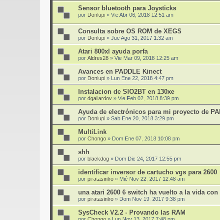
Sensor bluetooth para Joysticks
por
Donlupi
»
Vie Abr 06, 2018 12:51 am
Consulta sobre OS ROM de XEGS
por
Donlupi
»
Jue Ago 31, 2017 1:32 am
Atari 800xl ayuda porfa
por
Aldres28
»
Vie Mar 09, 2018 12:25 am
Avances en PADDLE Kinect
por
Donlupi
»
Lun Ene 22, 2018 4:47 pm
Instalacion de SIO2BT en 130xe
por
dgallardov
»
Vie Feb 02, 2018 8:39 pm
Ayuda de electrónicos para mi proyecto de P
por
Donlupi
»
Sab Ene 20, 2018 3:29 pm
MultiLink
por
Chongo
»
Dom Ene 07, 2018 10:08 pm
shh
por
blackdog
»
Dom Dic 24, 2017 12:55 pm
identificar inversor de cartucho vgs para 2600
por
piratasinlro
»
Mié Nov 22, 2017 12:48 am
una atari 2600 6 switch ha vuelto a la vida co
por
piratasinlro
»
Dom Nov 19, 2017 9:38 pm
SysCheck V2.2 - Provando las RAM
por
Chongo
»
Lun Nov 13, 2017 7:48 pm