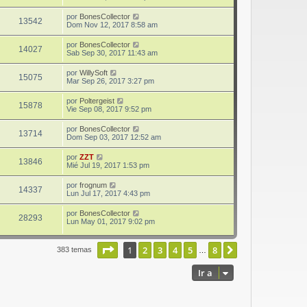
por
BonesCollector
13542
Dom Nov 12, 2017 8:58 am
por
BonesCollector
14027
Sab Sep 30, 2017 11:43 am
por
WillySoft
15075
Mar Sep 26, 2017 3:27 pm
por
Poltergeist
15878
Vie Sep 08, 2017 9:52 pm
por
BonesCollector
13714
Dom Sep 03, 2017 12:52 am
por
ZZT
13846
Mié Jul 19, 2017 1:53 pm
por
frognum
14337
Lun Jul 17, 2017 4:43 pm
por
BonesCollector
28293
Lun May 01, 2017 9:02 pm
Página
1
de
8
1
2
3
4
5
8
Siguiente
383 temas
…
Ir a