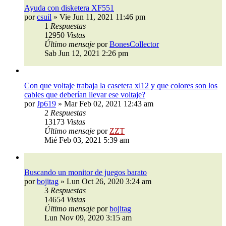
Ayuda con disketera XF551
por
csuil
»
Vie Jun 11, 2021 11:46 pm
1
Respuestas
12950
Vistas
Último mensaje
por
BonesCollector
Sab Jun 12, 2021 2:26 pm
Con que voltaje trabaja la casetera xl12 y que colores son los
cables que deberían llevar ese voltaje?
por
Jp619
»
Mar Feb 02, 2021 12:43 am
2
Respuestas
13173
Vistas
Último mensaje
por
ZZT
Mié Feb 03, 2021 5:39 am
Buscando un monitor de juegos barato
por
bojitag
»
Lun Oct 26, 2020 3:24 am
3
Respuestas
14654
Vistas
Último mensaje
por
bojitag
Lun Nov 09, 2020 3:15 am