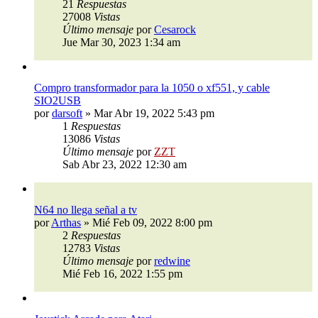
21
Respuestas
27008
Vistas
Último mensaje
por
Cesarock
Jue Mar 30, 2023 1:34 am
Compro transformador para la 1050 o xf551, y cable
SIO2USB
por
darsoft
»
Mar Abr 19, 2022 5:43 pm
1
Respuestas
13086
Vistas
Último mensaje
por
ZZT
Sab Abr 23, 2022 12:30 am
N64 no llega señal a tv
por
Arthas
»
Mié Feb 09, 2022 8:00 pm
2
Respuestas
12783
Vistas
Último mensaje
por
redwine
Mié Feb 16, 2022 1:55 pm