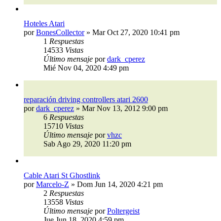
Hoteles Atari
por
BonesCollector
»
Mar Oct 27, 2020 10:41 pm
1
Respuestas
14533
Vistas
Último mensaje
por
dark_cperez
Mié Nov 04, 2020 4:49 pm
reparación driving controllers atari 2600
por
dark_cperez
»
Mar Nov 13, 2012 9:00 pm
6
Respuestas
15710
Vistas
Último mensaje
por
vhzc
Sab Ago 29, 2020 11:20 pm
Cable Atari St Ghostlink
por
Marcelo-Z
»
Dom Jun 14, 2020 4:21 pm
2
Respuestas
13558
Vistas
Último mensaje
por
Poltergeist
Jue Jun 18, 2020 4:59 pm