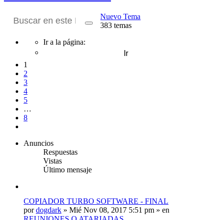
Nuevo Tema
383 temas
Buscar
Búsqueda
avanzada
Página
Ir a la página:
1
de
1
8
2
3
4
5
…
8
Siguiente
Anuncios
Respuestas
Vistas
Último mensaje
COPIADOR TURBO SOFTWARE - FINAL
por
dogdark
»
Mié Nov 08, 2017 5:51 pm
» en
REUNIONES O ATARIADAS