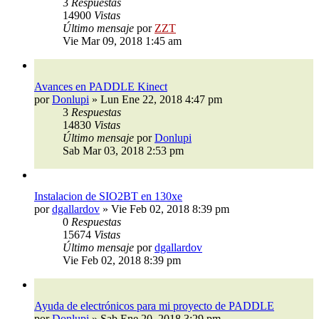
3
Respuestas
14900
Vistas
Último mensaje
por
ZZT
Vie Mar 09, 2018 1:45 am
Avances en PADDLE Kinect
por
Donlupi
»
Lun Ene 22, 2018 4:47 pm
3
Respuestas
14830
Vistas
Último mensaje
por
Donlupi
Sab Mar 03, 2018 2:53 pm
Instalacion de SIO2BT en 130xe
por
dgallardov
»
Vie Feb 02, 2018 8:39 pm
0
Respuestas
15674
Vistas
Último mensaje
por
dgallardov
Vie Feb 02, 2018 8:39 pm
Ayuda de electrónicos para mi proyecto de PADDLE
por
Donlupi
»
Sab Ene 20, 2018 3:29 pm