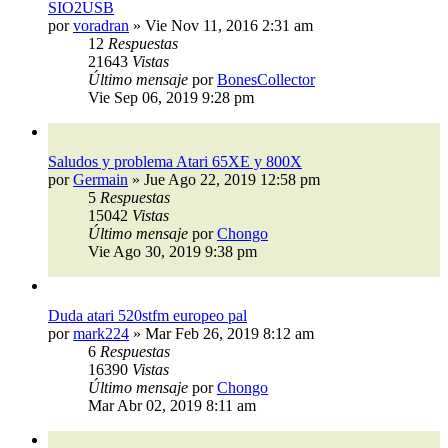
SIO2USB
por
voradran
»
Vie Nov 11, 2016 2:31 am
12
Respuestas
21643
Vistas
Último mensaje
por
BonesCollector
Vie Sep 06, 2019 9:28 pm
Saludos y problema Atari 65XE y 800X
por
Germain
»
Jue Ago 22, 2019 12:58 pm
5
Respuestas
15042
Vistas
Último mensaje
por
Chongo
Vie Ago 30, 2019 9:38 pm
Duda atari 520stfm europeo pal
por
mark224
»
Mar Feb 26, 2019 8:12 am
6
Respuestas
16390
Vistas
Último mensaje
por
Chongo
Mar Abr 02, 2019 8:11 am