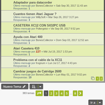
Adaptador para datacorder
Último mensaje por
BonesCollector
«
Sab Sep 30, 2017 11:43 am
Respuestas:
1
Cuantos tienen Atari Jaguar ?
Último mensaje por
WillySoft
«
Mar Sep 26, 2017 3:27 pm
Respuestas:
3
CASETERA XC12 CON SIO2PC USB
Último mensaje por
Poltergeist
«
Vie Sep 08, 2017 9:52 pm
Respuestas:
4
Ayuda con Atari 400
Último mensaje por
BonesCollector
«
Dom Sep 03, 2017 12:52 am
Respuestas:
1
Atari Casetera 410
Último mensaje por
ZZT
«
Mié Jul 19, 2017 1:53 pm
Respuestas:
1
Problema con el cable de la XC11
Último mensaje por
frognum
«
Lun Jul 17, 2017 4:43 pm
Respuestas:
2
Cambiar juegos de Catridge 2600
Último mensaje por
BonesCollector
«
Lun May 01, 2017 9:02 pm
Respuestas:
19
1
2
Nuevo Tema
Página
1
de
8
1
2
3
4
5
8
Siguiente
383 temas
…
Ir a