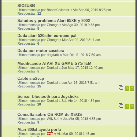
SIO2USB
Último mensaje por
BonesCollector
«
Vie Sep 06, 2019 9:28 pm
Respuestas:
12
Saludos y problema Atari 65XE y 800X
Último mensaje por
Chongo
«
Vie Ago 30, 2019 9:38 pm
Respuestas:
5
Duda atari 520stfm europeo pal
Último mensaje por
Chongo
«
Mar Abr 02, 2019 8:11 am
Respuestas:
6
Duda por motor casetera
Último mensaje por
dogdark
«
Mar Dic 11, 2018 7:50 am
Modificando ATARI XE GAME SYSTEM
Último mensaje por
Donlupi
«
Jue May 17, 2018 12:40 am
Respuestas:
5
Cable sio2vcp
Último mensaje por
Donlupi
«
Lun Abr 16, 2018 7:51 am
Respuestas:
15
1
2
Sensor bluetooth para Joysticks
Último mensaje por
Donlupi
«
Sab Abr 14, 2018 4:34 pm
Respuestas:
20
1
2
Consulta sobre OS ROM de XEGS
Último mensaje por
WillySoft
«
Jue Abr 05, 2018 4:56 pm
Respuestas:
9
Atari 800xl ayuda porfa
Último mensaje por
ZZT
«
Vie Mar 09, 2018 1:45 am