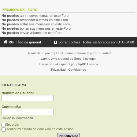
PERMISOS DEL FORO
No puedes
abrir nuevos temas en este Foro
No puedes
responder a temas en este Foro
No puedes
editar sus mensajes en este Foro
No puedes
borrar sus mensajes en este Foro
No puedes
enviar adjuntos en este Foro
RG
Índice general
Borrar cookies
Todos los horarios son
UTC-04:00
Desarrollado por
phpBB
® Forum Software © phpBB Limited
saphic style created by
Sopel
|
nextgen
Traducción al español por
phpBB España
Privacidad
|
Condiciones
IDENTIFICARSE
Nombre de Usuario:
Contraseña:
Olvidé mi contraseña
Recordar
Ocultar mi estado de conexión en esta sesión