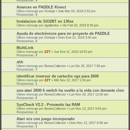
Respuestas:
3
Avances en PADDLE Kinect
Último mensaje por
Donlupi
«
Sab Mar 03, 2018 2:53 pm
Respuestas:
3
Instalacion de SIO2BT en 130xe
Último mensaje por
dgallardov
«
Vie Feb 02, 2018 8:39 pm
Ayuda de electrónicos para mi proyecto de PADDLE
Último mensaje por
Donlupi
«
Dom Ene 21, 2018 3:55 am
Respuestas:
2
MultiLink
Último mensaje por
ZZT
«
Jue Ene 11, 2018 10:53 pm
Respuestas:
3
shh
Último mensaje por
BonesCollector
«
Lun Dic 25, 2017 7:05 pm
Respuestas:
7
identificar inversor de cartucho vgs para 2600
Último mensaje por
ZZT
«
Mié Nov 22, 2017 1:34 pm
Respuestas:
1
una atari 2600 6 switch ha vuelto a la vida con donante clon
Último mensaje por
BonesCollector
«
Lun Nov 20, 2017 12:00 am
Respuestas:
2
SysCheck V2.2 - Provando las RAM
Último mensaje por
BonesCollector
«
Lun Nov 13, 2017 9:54 pm
Respuestas:
2
Atari vcs con juego incorporado
Último mensaje por
BonesCollector
«
Dom Nov 12, 2017 8:58 am
Respuestas:
1