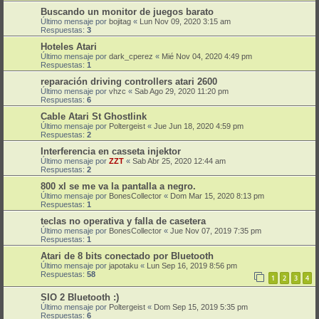
Buscando un monitor de juegos barato
Último mensaje por
bojitag
«
Lun Nov 09, 2020 3:15 am
Respuestas:
3
Hoteles Atari
Último mensaje por
dark_cperez
«
Mié Nov 04, 2020 4:49 pm
Respuestas:
1
reparación driving controllers atari 2600
Último mensaje por
vhzc
«
Sab Ago 29, 2020 11:20 pm
Respuestas:
6
Cable Atari St Ghostlink
Último mensaje por
Poltergeist
«
Jue Jun 18, 2020 4:59 pm
Respuestas:
2
Interferencia en casseta injektor
Último mensaje por
ZZT
«
Sab Abr 25, 2020 12:44 am
Respuestas:
2
800 xl se me va la pantalla a negro.
Último mensaje por
BonesCollector
«
Dom Mar 15, 2020 8:13 pm
Respuestas:
1
teclas no operativa y falla de casetera
Último mensaje por
BonesCollector
«
Jue Nov 07, 2019 7:35 pm
Respuestas:
1
Atari de 8 bits conectado por Bluetooth
Último mensaje por
japotaku
«
Lun Sep 16, 2019 8:56 pm
Respuestas:
58
1
2
3
4
SIO 2 Bluetooth :)
Último mensaje por
Poltergeist
«
Dom Sep 15, 2019 5:35 pm
Respuestas:
6