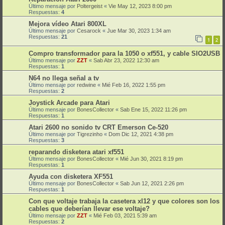
Último mensaje por
Poltergeist
«
Vie May 12, 2023 8:00 pm
Respuestas:
4
Mejora vídeo Atari 800XL
Último mensaje por
Cesarock
«
Jue Mar 30, 2023 1:34 am
Respuestas:
21
1
2
Compro transformador para la 1050 o xf551, y cable SIO2USB
Último mensaje por
ZZT
«
Sab Abr 23, 2022 12:30 am
Respuestas:
1
N64 no llega señal a tv
Último mensaje por
redwine
«
Mié Feb 16, 2022 1:55 pm
Respuestas:
2
Joystick Arcade para Atari
Último mensaje por
BonesCollector
«
Sab Ene 15, 2022 11:26 pm
Respuestas:
1
Atari 2600 no sonido tv CRT Emerson Ce-520
Último mensaje por
Tigrezinho
«
Dom Dic 12, 2021 4:38 pm
Respuestas:
3
reparando disketera atari xf551
Último mensaje por
BonesCollector
«
Mié Jun 30, 2021 8:19 pm
Respuestas:
1
Ayuda con disketera XF551
Último mensaje por
BonesCollector
«
Sab Jun 12, 2021 2:26 pm
Respuestas:
1
Con que voltaje trabaja la casetera xl12 y que colores son los
cables que deberían llevar ese voltaje?
Último mensaje por
ZZT
«
Mié Feb 03, 2021 5:39 am
Respuestas:
2