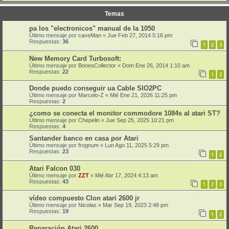
Temas
pa los "electronicos" manual de la 1050
Último mensaje por
caveMan
«
Jue Feb 27, 2014 5:16 pm
Respuestas:
36
1
2
3
New Memory Card Turbosoft:
Último mensaje por
BonesCollector
«
Dom Ene 26, 2014 1:10 am
Respuestas:
22
1
2
Donde puedo conseguir ua Cable SIO2PC
Último mensaje por
Marcelo-Z
«
Mié Ene 21, 2026 11:25 pm
Respuestas:
2
¿como se conecta el monitor commodore 1084s al atari ST?
Último mensaje por
Chepelin
«
Jue Sep 25, 2025 10:21 pm
Respuestas:
4
Santander banco en casa por Atari
Último mensaje por
frognum
«
Lun Ago 11, 2025 5:29 pm
Respuestas:
23
1
2
Atari Falcon 030
Último mensaje por
ZZT
«
Mié Abr 17, 2024 4:13 am
Respuestas:
43
1
2
3
vídeo compuesto Clon atari 2600 jr
Último mensaje por
Nicolas
«
Mar Sep 19, 2023 2:48 pm
Respuestas:
19
1
2
Reparación Atari 2600