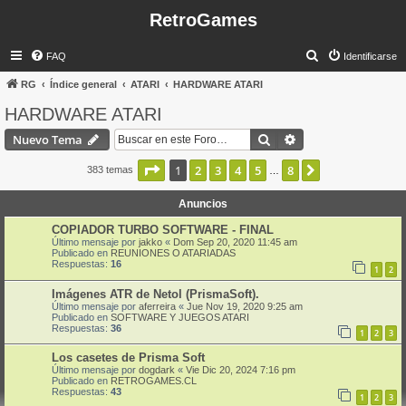
RetroGames
B
FAQ
Identificarse
u
RG
Índice general
ATARI
HARDWARE ATARI
s
HARDWARE ATARI
c
Buscar
Búsqueda avanzad
Nuevo Tema
a
r
Página
1
de
8
1
2
3
4
5
8
Siguiente
383 temas
…
Anuncios
COPIADOR TURBO SOFTWARE - FINAL
Último mensaje por
jakko
«
Dom Sep 20, 2020 11:45 am
Publicado en
REUNIONES O ATARIADAS
Respuestas:
16
1
2
Imágenes ATR de Netol (PrismaSoft).
Último mensaje por
aferreira
«
Jue Nov 19, 2020 9:25 am
Publicado en
SOFTWARE Y JUEGOS ATARI
Respuestas:
36
1
2
3
Los casetes de Prisma Soft
Último mensaje por
dogdark
«
Vie Dic 20, 2024 7:16 pm
Publicado en
RETROGAMES.CL
Respuestas:
43
1
2
3