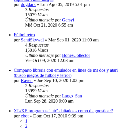
por
dogdark
»
Lun Ago 05, 2019 5:01 pm
3
Respuestas
15079
Vistas
Último mensaje
por
Gersyi
Mié Oct 21, 2020 6:55 am
Fútbol retro
por
SantiSkywal
»
Mar Sep 01, 2020 11:09 am
4
Respuestas
15016
Vistas
Último mensaje
por
BonesCollector
Vie Oct 09, 2020 12:08 am
Comparto libreria con emulador en linea de ms dos y atari
(busco juegos de futbol y terror)
por
Raven
»
Jue Sep 10, 2020 1:02 pm
2
Respuestas
13999
Vistas
Último mensaje
por
Largo_San
Lun Sep 28, 2020 9:00 am
XL/XE programas ".atr" dañados - como diagnosticar?
por
ebot
»
Dom Oct 17, 2010 9:39 pm
1
2