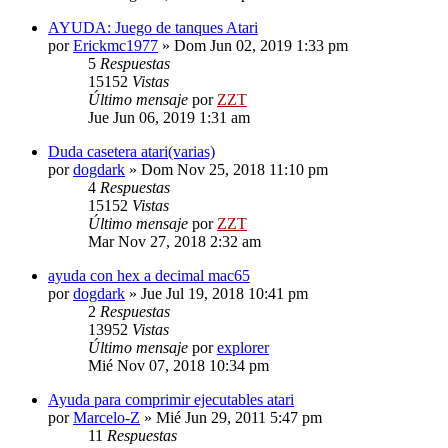
AYUDA: Juego de tanques Atari
por
Erickmc1977
»
Dom Jun 02, 2019 1:33 pm
5
Respuestas
15152
Vistas
Último mensaje
por
ZZT
Jue Jun 06, 2019 1:31 am
Duda casetera atari(varias)
por
dogdark
»
Dom Nov 25, 2018 11:10 pm
4
Respuestas
15152
Vistas
Último mensaje
por
ZZT
Mar Nov 27, 2018 2:32 am
ayuda con hex a decimal mac65
por
dogdark
»
Jue Jul 19, 2018 10:41 pm
2
Respuestas
13952
Vistas
Último mensaje
por
explorer
Mié Nov 07, 2018 10:34 pm
Ayuda para comprimir ejecutables atari
por
Marcelo-Z
»
Mié Jun 29, 2011 5:47 pm
11
Respuestas