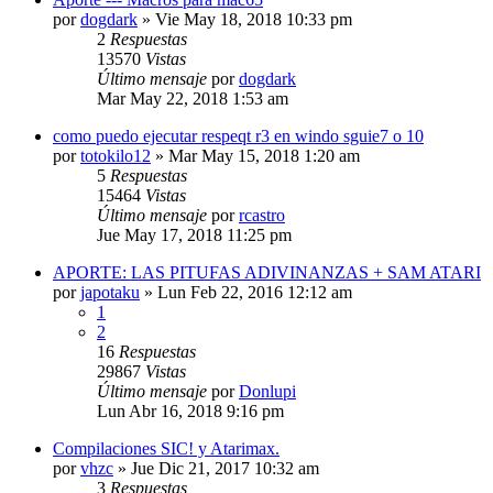
por
dogdark
»
Vie May 18, 2018 10:33 pm
2
Respuestas
13570
Vistas
Último mensaje
por
dogdark
Mar May 22, 2018 1:53 am
como puedo ejecutar respeqt r3 en windo sguie7 o 10
por
totokilo12
»
Mar May 15, 2018 1:20 am
5
Respuestas
15464
Vistas
Último mensaje
por
rcastro
Jue May 17, 2018 11:25 pm
APORTE: LAS PITUFAS ADIVINANZAS + SAM ATARI
por
japotaku
»
Lun Feb 22, 2016 12:12 am
1
2
16
Respuestas
29867
Vistas
Último mensaje
por
Donlupi
Lun Abr 16, 2018 9:16 pm
Compilaciones SIC! y Atarimax.
por
vhzc
»
Jue Dic 21, 2017 10:32 am
3
Respuestas