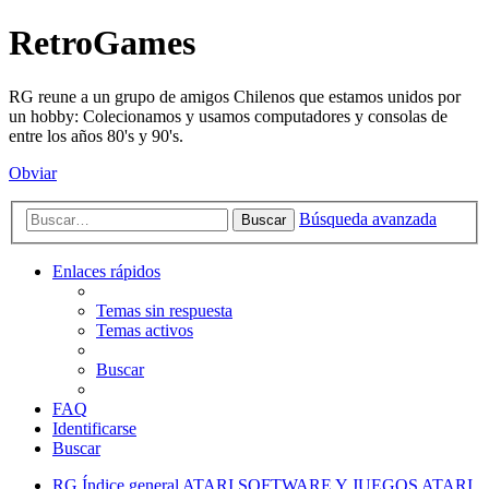
RetroGames
RG reune a un grupo de amigos Chilenos que estamos unidos por
un hobby: Colecionamos y usamos computadores y consolas de
entre los años 80's y 90's.
Obviar
Búsqueda avanzada
Buscar
Enlaces rápidos
Temas sin respuesta
Temas activos
Buscar
FAQ
Identificarse
Buscar
RG
Índice general
ATARI
SOFTWARE Y JUEGOS ATARI