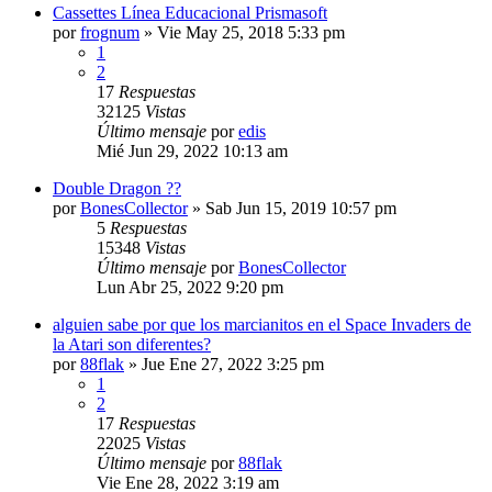
Cassettes Línea Educacional Prismasoft
por
frognum
»
Vie May 25, 2018 5:33 pm
1
2
17
Respuestas
32125
Vistas
Último mensaje
por
edis
Mié Jun 29, 2022 10:13 am
Double Dragon ??
por
BonesCollector
»
Sab Jun 15, 2019 10:57 pm
5
Respuestas
15348
Vistas
Último mensaje
por
BonesCollector
Lun Abr 25, 2022 9:20 pm
alguien sabe por que los marcianitos en el Space Invaders de
la Atari son diferentes?
por
88flak
»
Jue Ene 27, 2022 3:25 pm
1
2
17
Respuestas
22025
Vistas
Último mensaje
por
88flak
Vie Ene 28, 2022 3:19 am