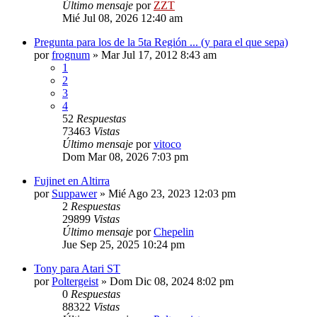
Último mensaje
por
ZZT
Mié Jul 08, 2026 12:40 am
Pregunta para los de la 5ta Región ... (y para el que sepa)
por
frognum
»
Mar Jul 17, 2012 8:43 am
1
2
3
4
52
Respuestas
73463
Vistas
Último mensaje
por
vitoco
Dom Mar 08, 2026 7:03 pm
Fujinet en Altirra
por
Suppawer
»
Mié Ago 23, 2023 12:03 pm
2
Respuestas
29899
Vistas
Último mensaje
por
Chepelin
Jue Sep 25, 2025 10:24 pm
Tony para Atari ST
por
Poltergeist
»
Dom Dic 08, 2024 8:02 pm
0
Respuestas
88322
Vistas