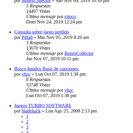
por
BonesCollector
»
Sab Nov 09, 2019 10:39 pm
3
Respuestas
14497
Vistas
Último mensaje
por
vitoco
Dom Nov 24, 2019 12:24 pm
Consulta sobre juego perdido
por
Pitfall
»
Mar Nov 05, 2019 8:20 am
3
Respuestas
13670
Vistas
Último mensaje
por
BonesCollector
Jue Nov 07, 2019 10:11 pm
Busco listados Basic de canciones.
por
vhzc
»
Lun Oct 07, 2019 1:38 pm
0
Respuestas
33748
Vistas
Último mensaje
por
vhzc
Lun Oct 07, 2019 1:38 pm
Juegos TURBO SOFTWARE
por
bladehack
»
Lun Ago 25, 2008 2:13 pm
1
2
3
4