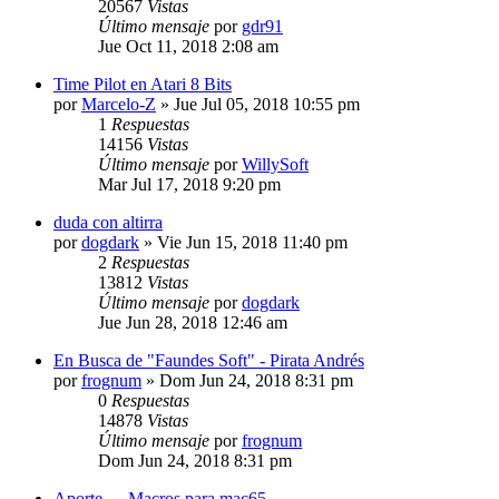
20567
Vistas
Último mensaje
por
gdr91
Jue Oct 11, 2018 2:08 am
Time Pilot en Atari 8 Bits
por
Marcelo-Z
»
Jue Jul 05, 2018 10:55 pm
1
Respuestas
14156
Vistas
Último mensaje
por
WillySoft
Mar Jul 17, 2018 9:20 pm
duda con altirra
por
dogdark
»
Vie Jun 15, 2018 11:40 pm
2
Respuestas
13812
Vistas
Último mensaje
por
dogdark
Jue Jun 28, 2018 12:46 am
En Busca de "Faundes Soft" - Pirata Andrés
por
frognum
»
Dom Jun 24, 2018 8:31 pm
0
Respuestas
14878
Vistas
Último mensaje
por
frognum
Dom Jun 24, 2018 8:31 pm
Aporte --- Macros para mac65