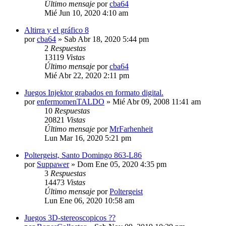
Último mensaje
por
cba64
Mié Jun 10, 2020 4:10 am
Altirra y el gráfico 8
por
cba64
»
Sab Abr 18, 2020 5:44 pm
2
Respuestas
13119
Vistas
Último mensaje
por
cba64
Mié Abr 22, 2020 2:11 pm
Juegos Injektor grabados en formato digital.
por
enfermomenTALDO
»
Mié Abr 09, 2008 11:41 am
10
Respuestas
20821
Vistas
Último mensaje
por
MrFarhenheit
Lun Mar 16, 2020 5:21 pm
Poltergeist, Santo Domingo 863-L86
por
Suppawer
»
Dom Ene 05, 2020 4:35 pm
3
Respuestas
14473
Vistas
Último mensaje
por
Poltergeist
Lun Ene 06, 2020 10:58 am
Juegos 3D-stereoscopicos ??