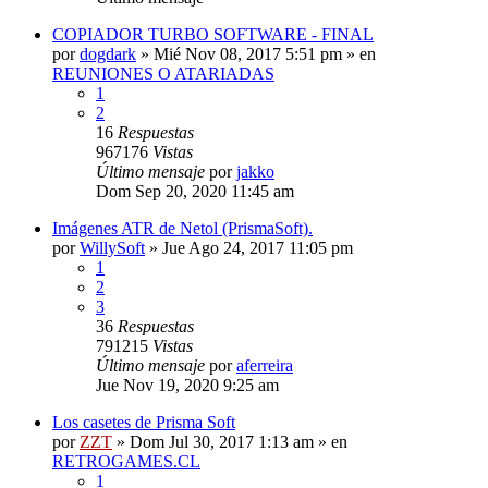
COPIADOR TURBO SOFTWARE - FINAL
por
dogdark
»
Mié Nov 08, 2017 5:51 pm
» en
REUNIONES O ATARIADAS
1
2
16
Respuestas
967176
Vistas
Último mensaje
por
jakko
Dom Sep 20, 2020 11:45 am
Imágenes ATR de Netol (PrismaSoft).
por
WillySoft
»
Jue Ago 24, 2017 11:05 pm
1
2
3
36
Respuestas
791215
Vistas
Último mensaje
por
aferreira
Jue Nov 19, 2020 9:25 am
Los casetes de Prisma Soft
por
ZZT
»
Dom Jul 30, 2017 1:13 am
» en
RETROGAMES.CL
1