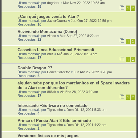
Último mensaje por
dogdark
«
Mar Nov 22, 2022 10:58 am
Respuestas:
15
1
2
¿Con qué juegos venía tu Atari?
Último mensaje por
JavierGuerra
«
Jue Oct 27, 2022 12:56 pm
Respuestas:
10
Reviviendo Montezuma (Demo)
Último mensaje por
vitoco
«
Mar Sep 27, 2022 8:22 am
Respuestas:
22
1
2
Cassettes Línea Educacional Prismasoft
Último mensaje por
edis
«
Mié Jun 29, 2022 10:13 am
Respuestas:
17
1
2
Double Dragon ??
Último mensaje por
BonesCollector
«
Lun Abr 25, 2022 9:20 pm
Respuestas:
5
alguien sabe por que los marcianitos en el Space Invaders
de la Atari son diferentes?
Último mensaje por
88flak
«
Vie Ene 28, 2022 3:19 am
Respuestas:
17
1
2
Interesante +Software no comentado
Último mensaje por
Tigrezinho
«
Dom Dic 12, 2021 5:33 pm
Respuestas:
4
Prince of Persia Atari 8 Bits terminado
Último mensaje por
Tigrezinho
«
Dom Dic 12, 2021 4:22 pm
Respuestas:
2
Versiones fisicas de mis juegos.