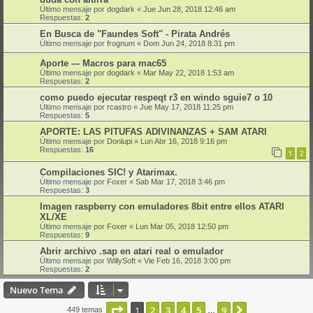
Último mensaje por
dogdark
«
Jue Jun 28, 2018 12:46 am
Respuestas:
2
En Busca de "Faundes Soft" - Pirata Andrés
Último mensaje por
frognum
«
Dom Jun 24, 2018 8:31 pm
Aporte --- Macros para mac65
Último mensaje por
dogdark
«
Mar May 22, 2018 1:53 am
Respuestas:
2
como puedo ejecutar respeqt r3 en windo sguie7 o 10
Último mensaje por
rcastro
«
Jue May 17, 2018 11:25 pm
Respuestas:
5
APORTE: LAS PITUFAS ADIVINANZAS + SAM ATARI
Último mensaje por
Donlupi
«
Lun Abr 16, 2018 9:16 pm
Respuestas:
16
1
2
Compilaciones SIC! y Atarimax.
Último mensaje por
Foxer
«
Sab Mar 17, 2018 3:46 pm
Respuestas:
3
Imagen raspberry con emuladores 8bit entre ellos ATARI
XL/XE
Último mensaje por
Foxer
«
Lun Mar 05, 2018 12:50 pm
Respuestas:
9
Abrir archivo .sap en atari real o emulador
Último mensaje por
WillySoft
«
Vie Feb 16, 2018 3:00 pm
Respuestas:
2
Nuevo Tema
Página
1
de
9
1
2
3
4
5
9
Siguiente
449 temas
…