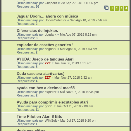
Último mensaje por
Chepelin
«
Vie Sep 27, 2019 11:06 pm
Respuestas:
56
1
2
3
4
Jaguar Doom... ahora con música
Último mensaje por
BonesCollector
«
Sab Ago 10, 2019 7:56 am
Respuestas:
2
Diferencias de Injektor.
Último mensaje por
dogdark
«
Mié Ago 07, 2019 8:13 pm
Respuestas:
3
copiador de casettes generico !
Último mensaje por
dogdark
«
Mar Ago 06, 2019 4:53 pm
Respuestas:
2
AYUDA: Juego de tanques Atari
Último mensaje por
ZZT
«
Jue Jun 06, 2019 1:31 am
Respuestas:
5
Duda casetera atari(varias)
Último mensaje por
ZZT
«
Mar Nov 27, 2018 2:32 am
Respuestas:
4
ayuda con hex a decimal mac65
Último mensaje por
explorer
«
Mié Nov 07, 2018 10:34 pm
Respuestas:
2
Ayuda para comprimir ejecutables atari
Último mensaje por
gdr91
«
Jue Oct 11, 2018 2:08 am
Respuestas:
11
Time Pilot en Atari 8 Bits
Último mensaje por
WillySoft
«
Mar Jul 17, 2018 9:20 pm
Respuestas:
1
duda con altirra