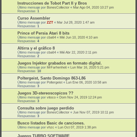
Instrucciones de Tobot Part II y Bros
Último mensaje por
BonesCollector
«
Mar Ago 04, 2020 10:27 pm
Respuestas:
1
Curso Assembler
Último mensaje por
ZZT
«
Mar Jul 28, 2020 1:47 am
Respuestas:
1
Prince of Persia Atari 8 bits
Último mensaje por
cba64
«
Mié Jun 10, 2020 4:10 am
Respuestas:
4
Altirra y el gráfico 8
Último mensaje por
cba64
«
Mié Abr 22, 2020 2:11 pm
Respuestas:
2
Juegos Injektor grabados en formato digital.
Último mensaje por
MrFarhenheit
«
Lun Mar 16, 2020 5:21 pm
Respuestas:
10
Poltergeist, Santo Domingo 863-L86
Último mensaje por
Poltergeist
«
Lun Ene 06, 2020 10:58 am
Respuestas:
3
Juegos 3D-stereoscopicos ??
Último mensaje por
vitoco
«
Dom Nov 24, 2019 12:24 pm
Respuestas:
3
Consulta sobre juego perdido
Último mensaje por
BonesCollector
«
Jue Nov 07, 2019 10:11 pm
Respuestas:
3
Busco listados Basic de canciones.
Último mensaje por
vhzc
«
Lun Oct 07, 2019 1:38 pm
Juegos TURBO SOFTWARE