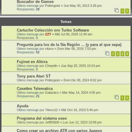
Buscador de Games
Último mensaje por
Poltergeist
«
Jue May 30, 2013 3:28 pm
Respuestas:
28
1
2
Temas
Cartucho Colección oro Turbo Software
Último mensaje por
ZZT
«
Mié Jul 08, 2026 12:40 am
Respuestas:
3
Pregunta para los de la 5ta Región ... (y para el que sepa)
Último mensaje por
vitoco
«
Dom Mar 08, 2026 7:03 pm
Respuestas:
52
1
2
3
4
Fujinet en Altirra
Último mensaje por
Chepelin
«
Jue Sep 25, 2025 10:24 pm
Respuestas:
2
Tony para Atari ST
Último mensaje por
Poltergeist
«
Dom Dic 08, 2024 8:02 pm
Casettes Telematica
Último mensaje por
Galactico
«
Mar May 14, 2024 4:05 pm
Respuestas:
21
1
2
Ayuda
Último mensaje por
Tiburo12
«
Mié Oct 18, 2023 5:46 pm
Programa del sistema oseo
Último mensaje por
Jeff50000
«
Lun Jun 12, 2023 10:08 pm
Como crear un archivo ATR con varios Juegos