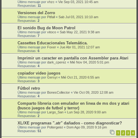
Último mensaje por
vhzc
«
Vie Sep 03, 2021 10:45 am
Respuestas:
11
Versiones del Zorro
Último mensaje por
Pitfall
«
Sab Jul 03, 2021 10:10 am
Respuestas:
2
El sonido Bug de Moon Patrol
Último mensaje por
vitoco
«
Sab May 22, 2021 9:38 am
Respuestas:
7
Cassettes Educacionales Telemática.
Último mensaje por
Foxer
«
Jue Abr 01, 2021 12:07 am
Respuestas:
6
Imprimir un caracter en pantalla con Assembler para Atari
Último mensaje por
dark_cperez
«
Mié Nov 04, 2020 5:01 pm
Respuestas:
4
copiador video juegos
Último mensaje por
Gersyi
«
Mié Oct 21, 2020 6:55 am
Respuestas:
3
Fútbol retro
Último mensaje por
BonesCollector
«
Vie Oct 09, 2020 12:08 am
Respuestas:
4
Comparto libreria con emulador en linea de ms dos y atari
(busco juegos de futbol y terror)
Último mensaje por
Largo_San
«
Lun Sep 28, 2020 9:00 am
Respuestas:
2
XL/XE programas ".atr" dañados - como diagnosticar?
Último mensaje por
Poltergeist
«
Dom Ago 09, 2020 9:16 pm
Respuestas:
51
1
2
3
4