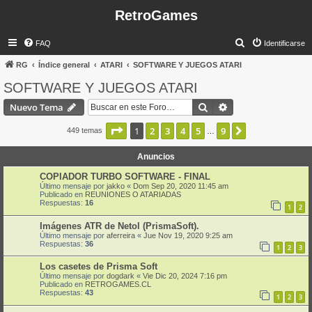
RetroGames
B
FAQ
Identificarse
u
RG
Índice general
ATARI
SOFTWARE Y JUEGOS ATARI
s
SOFTWARE Y JUEGOS ATARI
c
Buscar
Búsqueda avanzad
Nuevo Tema
a
r
Página
1
de
9
1
2
3
4
5
9
Siguiente
449 temas
…
Anuncios
COPIADOR TURBO SOFTWARE - FINAL
Último mensaje por
jakko
«
Dom Sep 20, 2020 11:45 am
Publicado en
REUNIONES O ATARIADAS
Respuestas:
16
1
2
Imágenes ATR de Netol (PrismaSoft).
Último mensaje por
aferreira
«
Jue Nov 19, 2020 9:25 am
Respuestas:
36
1
2
3
Los casetes de Prisma Soft
Último mensaje por
dogdark
«
Vie Dic 20, 2024 7:16 pm
Publicado en
RETROGAMES.CL
Respuestas:
43
1
2
3