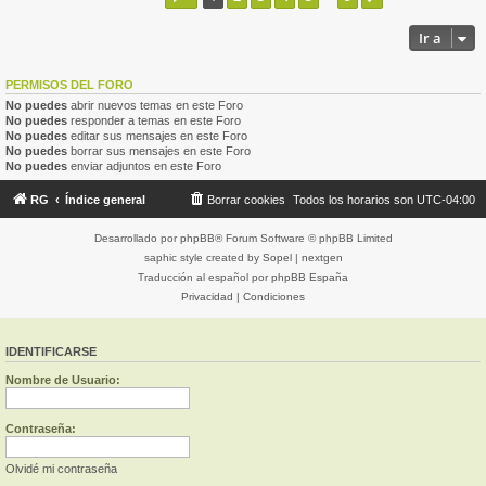
Ir a
PERMISOS DEL FORO
No puedes
abrir nuevos temas en este Foro
No puedes
responder a temas en este Foro
No puedes
editar sus mensajes en este Foro
No puedes
borrar sus mensajes en este Foro
No puedes
enviar adjuntos en este Foro
RG
Índice general
Borrar cookies
Todos los horarios son
UTC-04:00
Desarrollado por
phpBB
® Forum Software © phpBB Limited
saphic style created by
Sopel
|
nextgen
Traducción al español por
phpBB España
Privacidad
|
Condiciones
IDENTIFICARSE
Nombre de Usuario:
Contraseña:
Olvidé mi contraseña