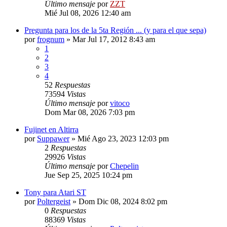
Último mensaje
por
ZZT
Mié Jul 08, 2026 12:40 am
Pregunta para los de la 5ta Región ... (y para el que sepa)
por
frognum
»
Mar Jul 17, 2012 8:43 am
1
2
3
4
52
Respuestas
73594
Vistas
Último mensaje
por
vitoco
Dom Mar 08, 2026 7:03 pm
Fujinet en Altirra
por
Suppawer
»
Mié Ago 23, 2023 12:03 pm
2
Respuestas
29926
Vistas
Último mensaje
por
Chepelin
Jue Sep 25, 2025 10:24 pm
Tony para Atari ST
por
Poltergeist
»
Dom Dic 08, 2024 8:02 pm
0
Respuestas
88369
Vistas