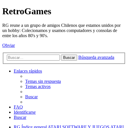
RetroGames
RG reune a un grupo de amigos Chilenos que estamos unidos por
un hobby: Colecionamos y usamos computadores y consolas de
entre los años 80's y 90's.
Obviar
Búsqueda avanzada
Buscar
Enlaces rápidos
Temas sin respuesta
Temas activos
Buscar
FAQ
Identificarse
Buscar
RG
Índice general
ATARI
SOFTWARE Y JUEGOS ATARI