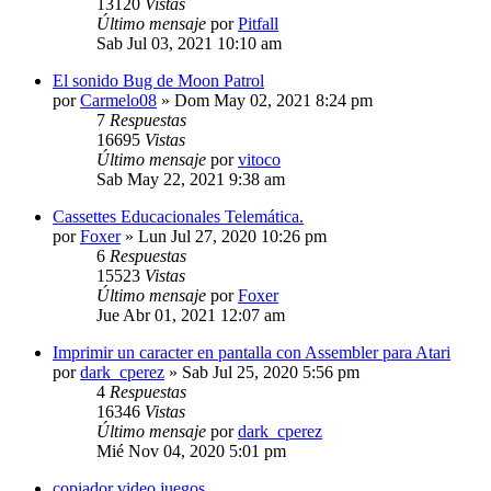
13120
Vistas
Último mensaje
por
Pitfall
Sab Jul 03, 2021 10:10 am
El sonido Bug de Moon Patrol
por
Carmelo08
»
Dom May 02, 2021 8:24 pm
7
Respuestas
16695
Vistas
Último mensaje
por
vitoco
Sab May 22, 2021 9:38 am
Cassettes Educacionales Telemática.
por
Foxer
»
Lun Jul 27, 2020 10:26 pm
6
Respuestas
15523
Vistas
Último mensaje
por
Foxer
Jue Abr 01, 2021 12:07 am
Imprimir un caracter en pantalla con Assembler para Atari
por
dark_cperez
»
Sab Jul 25, 2020 5:56 pm
4
Respuestas
16346
Vistas
Último mensaje
por
dark_cperez
Mié Nov 04, 2020 5:01 pm
copiador video juegos