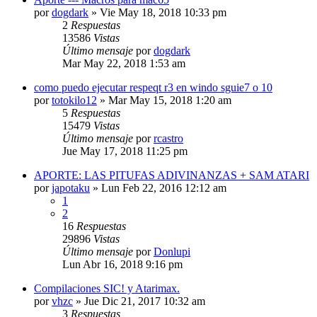
por
dogdark
»
Vie May 18, 2018 10:33 pm
2
Respuestas
13586
Vistas
Último mensaje
por
dogdark
Mar May 22, 2018 1:53 am
como puedo ejecutar respeqt r3 en windo sguie7 o 10
por
totokilo12
»
Mar May 15, 2018 1:20 am
5
Respuestas
15479
Vistas
Último mensaje
por
rcastro
Jue May 17, 2018 11:25 pm
APORTE: LAS PITUFAS ADIVINANZAS + SAM ATARI
por
japotaku
»
Lun Feb 22, 2016 12:12 am
1
2
16
Respuestas
29896
Vistas
Último mensaje
por
Donlupi
Lun Abr 16, 2018 9:16 pm
Compilaciones SIC! y Atarimax.
por
vhzc
»
Jue Dic 21, 2017 10:32 am
3
Respuestas