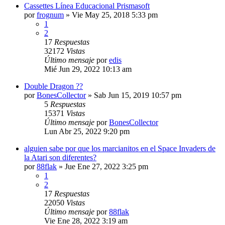
Cassettes Línea Educacional Prismasoft
por
frognum
»
Vie May 25, 2018 5:33 pm
1
2
17
Respuestas
32172
Vistas
Último mensaje
por
edis
Mié Jun 29, 2022 10:13 am
Double Dragon ??
por
BonesCollector
»
Sab Jun 15, 2019 10:57 pm
5
Respuestas
15371
Vistas
Último mensaje
por
BonesCollector
Lun Abr 25, 2022 9:20 pm
alguien sabe por que los marcianitos en el Space Invaders de
la Atari son diferentes?
por
88flak
»
Jue Ene 27, 2022 3:25 pm
1
2
17
Respuestas
22050
Vistas
Último mensaje
por
88flak
Vie Ene 28, 2022 3:19 am