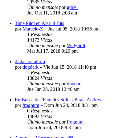
20585
Vistas
Último mensaje
por
gdr91
Jue Oct 11, 2018 2:08 am
Time Pilot en Atari 8 Bits
por
Marcelo-Z
»
Jue Jul 05, 2018 10:55 pm
1
Respuestas
14173
Vistas
Último mensaje
por
WillySoft
Mar Jul 17, 2018 9:20 pm
duda con altirra
por
dogdark
»
Vie Jun 15, 2018 11:40 pm
2
Respuestas
13824
Vistas
Último mensaje
por
dogdark
Jue Jun 28, 2018 12:46 am
En Busca de "Faundes Soft" - Pirata Andrés
por
frognum
»
Dom Jun 24, 2018 8:31 pm
0
Respuestas
14893
Vistas
Último mensaje
por
frognum
Dom Jun 24, 2018 8:31 pm
Aporte --- Macros para mac65