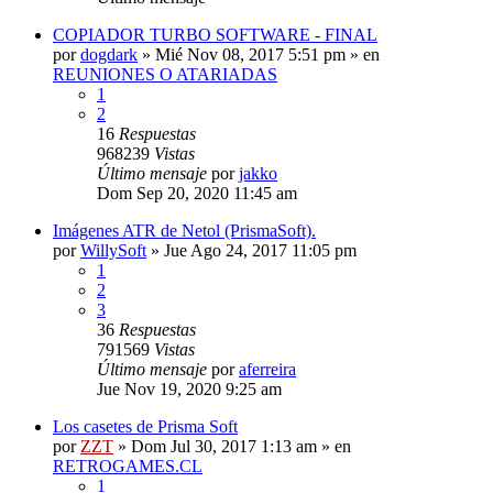
COPIADOR TURBO SOFTWARE - FINAL
por
dogdark
»
Mié Nov 08, 2017 5:51 pm
» en
REUNIONES O ATARIADAS
1
2
16
Respuestas
968239
Vistas
Último mensaje
por
jakko
Dom Sep 20, 2020 11:45 am
Imágenes ATR de Netol (PrismaSoft).
por
WillySoft
»
Jue Ago 24, 2017 11:05 pm
1
2
3
36
Respuestas
791569
Vistas
Último mensaje
por
aferreira
Jue Nov 19, 2020 9:25 am
Los casetes de Prisma Soft
por
ZZT
»
Dom Jul 30, 2017 1:13 am
» en
RETROGAMES.CL
1