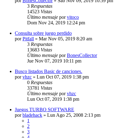
por
BonesCollector
»
Sab Nov 09, 2019 10:39 pm
3
Respuestas
14523
Vistas
Último mensaje
por
vitoco
Dom Nov 24, 2019 12:24 pm
Consulta sobre juego perdido
por
Pitfall
»
Mar Nov 05, 2019 8:20 am
3
Respuestas
13683
Vistas
Último mensaje
por
BonesCollector
Jue Nov 07, 2019 10:11 pm
Busco listados Basic de canciones.
por
vhzc
»
Lun Oct 07, 2019 1:38 pm
0
Respuestas
33781
Vistas
Último mensaje
por
vhzc
Lun Oct 07, 2019 1:38 pm
Juegos TURBO SOFTWARE
por
bladehack
»
Lun Ago 25, 2008 2:13 pm
1
2
3
4