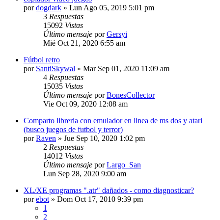
por
dogdark
»
Lun Ago 05, 2019 5:01 pm
3
Respuestas
15092
Vistas
Último mensaje
por
Gersyi
Mié Oct 21, 2020 6:55 am
Fútbol retro
por
SantiSkywal
»
Mar Sep 01, 2020 11:09 am
4
Respuestas
15035
Vistas
Último mensaje
por
BonesCollector
Vie Oct 09, 2020 12:08 am
Comparto libreria con emulador en linea de ms dos y atari
(busco juegos de futbol y terror)
por
Raven
»
Jue Sep 10, 2020 1:02 pm
2
Respuestas
14012
Vistas
Último mensaje
por
Largo_San
Lun Sep 28, 2020 9:00 am
XL/XE programas ".atr" dañados - como diagnosticar?
por
ebot
»
Dom Oct 17, 2010 9:39 pm
1
2