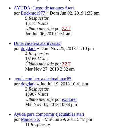
AYUDA: Juego de tanques Atari
por
Erickmc1977
»
Dom Jun 02, 2019 1:33 pm
5
Respuestas
15175
Vistas
Último mensaje
por
ZZT
Jue Jun 06, 2019 1:31 am
Duda casetera atari(varias)
por
dogdark
»
Dom Nov 25, 2018 11:10 pm
4
Respuestas
15166
Vistas
Último mensaje
por
ZZT
Mar Nov 27, 2018 2:32 am
ayuda con hex a decimal mac65
por
dogdark
»
Jue Jul 19, 2018 10:41 pm
2
Respuestas
13967
Vistas
Último mensaje
por
explorer
Mié Nov 07, 2018 10:34 pm
Ayuda para comprimir ejecutables atari
por
Marcelo-Z
»
Mié Jun 29, 2011 5:47 pm
11
Respuestas