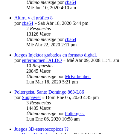
Último mensaje
por
cba64
Mié Jun 10, 2020 4:10 am
Altirra y el gráfico 8
por
cba64
»
Sab Abr 18, 2020 5:44 pm
2
Respuestas
13126
Vistas
Último mensaje
por
cba64
Mié Abr 22, 2020 2:11 pm
Juegos Injektor grabados en formato digital.
por
enfermomenTALDO
»
Mié Abr 09, 2008 11:41 am
10
Respuestas
20845
Vistas
Último mensaje
por
MrFarhenheit
Lun Mar 16, 2020 5:21 pm
Poltergeist, Santo Domingo 863-L86
por
Suppawer
»
Dom Ene 05, 2020 4:35 pm
3
Respuestas
14485
Vistas
Último mensaje
por
Poltergeist
Lun Ene 06, 2020 10:58 am
Juegos 3D-stereoscopicos ??