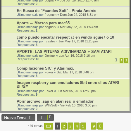
Último mensaje por
dogdark
«
Jue Jun 28, 2018 12:46 am
Respuestas:
2
En Busca de "Faundes Soft" - Pirata Andrés
Último mensaje por
frognum
«
Dom Jun 24, 2018 8:31 pm
Aporte --- Macros para mac65
Último mensaje por
dogdark
«
Mar May 22, 2018 1:53 am
Respuestas:
2
como puedo ejecutar respeqt r3 en windo sguie7 o 10
Último mensaje por
rcastro
«
Jue May 17, 2018 11:25 pm
Respuestas:
5
APORTE: LAS PITUFAS ADIVINANZAS + SAM ATARI
Último mensaje por
Donlupi
«
Lun Abr 16, 2018 9:16 pm
Respuestas:
16
1
2
Compilaciones SIC! y Atarimax.
Último mensaje por
Foxer
«
Sab Mar 17, 2018 3:46 pm
Respuestas:
3
Imagen raspberry con emuladores 8bit entre ellos ATARI
XL/XE
Último mensaje por
Foxer
«
Lun Mar 05, 2018 12:50 pm
Respuestas:
9
Abrir archivo .sap en atari real o emulador
Último mensaje por
WillySoft
«
Vie Feb 16, 2018 3:00 pm
Respuestas:
2
Nuevo Tema
Página
1
de
9
1
2
3
4
5
9
Siguiente
449 temas
…