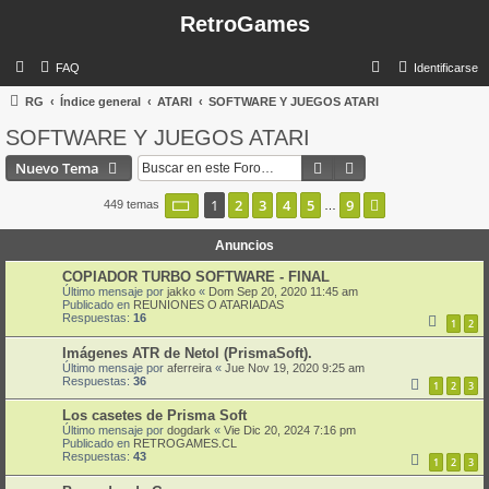
RetroGames
B
FAQ
Identificarse
u
RG
Índice general
ATARI
SOFTWARE Y JUEGOS ATARI
s
SOFTWARE Y JUEGOS ATARI
c
Buscar
Búsqueda avanzad
Nuevo Tema
a
r
Página
1
de
9
1
2
3
4
5
9
Siguiente
449 temas
…
Anuncios
COPIADOR TURBO SOFTWARE - FINAL
Último mensaje por
jakko
«
Dom Sep 20, 2020 11:45 am
Publicado en
REUNIONES O ATARIADAS
Respuestas:
16
1
2
Imágenes ATR de Netol (PrismaSoft).
Último mensaje por
aferreira
«
Jue Nov 19, 2020 9:25 am
Respuestas:
36
1
2
3
Los casetes de Prisma Soft
Último mensaje por
dogdark
«
Vie Dic 20, 2024 7:16 pm
Publicado en
RETROGAMES.CL
Respuestas:
43
1
2
3