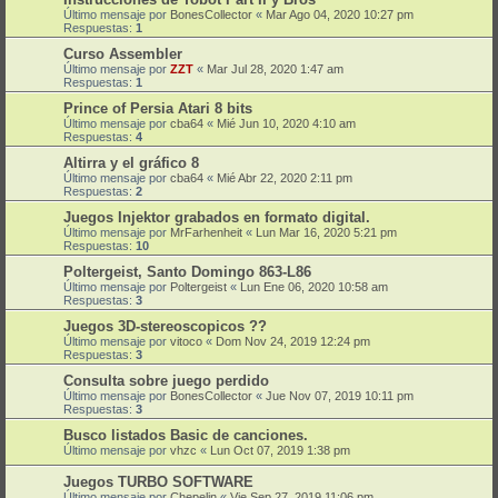
Último mensaje por
BonesCollector
«
Mar Ago 04, 2020 10:27 pm
Respuestas:
1
Curso Assembler
Último mensaje por
ZZT
«
Mar Jul 28, 2020 1:47 am
Respuestas:
1
Prince of Persia Atari 8 bits
Último mensaje por
cba64
«
Mié Jun 10, 2020 4:10 am
Respuestas:
4
Altirra y el gráfico 8
Último mensaje por
cba64
«
Mié Abr 22, 2020 2:11 pm
Respuestas:
2
Juegos Injektor grabados en formato digital.
Último mensaje por
MrFarhenheit
«
Lun Mar 16, 2020 5:21 pm
Respuestas:
10
Poltergeist, Santo Domingo 863-L86
Último mensaje por
Poltergeist
«
Lun Ene 06, 2020 10:58 am
Respuestas:
3
Juegos 3D-stereoscopicos ??
Último mensaje por
vitoco
«
Dom Nov 24, 2019 12:24 pm
Respuestas:
3
Consulta sobre juego perdido
Último mensaje por
BonesCollector
«
Jue Nov 07, 2019 10:11 pm
Respuestas:
3
Busco listados Basic de canciones.
Último mensaje por
vhzc
«
Lun Oct 07, 2019 1:38 pm
Juegos TURBO SOFTWARE
Último mensaje por
Chepelin
«
Vie Sep 27, 2019 11:06 pm