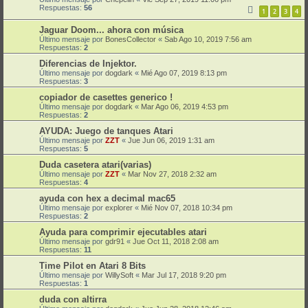
Respuestas:
56
1
2
3
4
Jaguar Doom... ahora con música
Último mensaje por
BonesCollector
«
Sab Ago 10, 2019 7:56 am
Respuestas:
2
Diferencias de Injektor.
Último mensaje por
dogdark
«
Mié Ago 07, 2019 8:13 pm
Respuestas:
3
copiador de casettes generico !
Último mensaje por
dogdark
«
Mar Ago 06, 2019 4:53 pm
Respuestas:
2
AYUDA: Juego de tanques Atari
Último mensaje por
ZZT
«
Jue Jun 06, 2019 1:31 am
Respuestas:
5
Duda casetera atari(varias)
Último mensaje por
ZZT
«
Mar Nov 27, 2018 2:32 am
Respuestas:
4
ayuda con hex a decimal mac65
Último mensaje por
explorer
«
Mié Nov 07, 2018 10:34 pm
Respuestas:
2
Ayuda para comprimir ejecutables atari
Último mensaje por
gdr91
«
Jue Oct 11, 2018 2:08 am
Respuestas:
11
Time Pilot en Atari 8 Bits
Último mensaje por
WillySoft
«
Mar Jul 17, 2018 9:20 pm
Respuestas:
1
duda con altirra