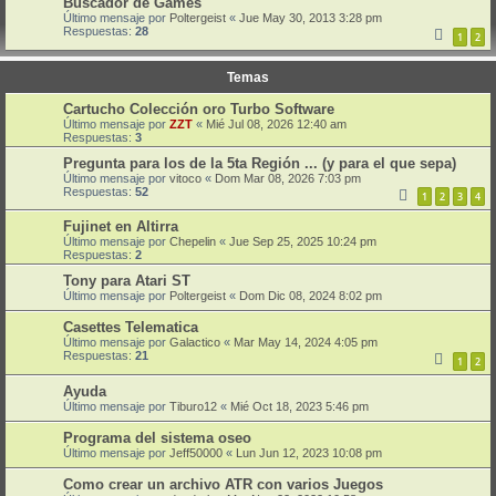
Buscador de Games
Último mensaje por
Poltergeist
«
Jue May 30, 2013 3:28 pm
Respuestas:
28
1
2
Temas
Cartucho Colección oro Turbo Software
Último mensaje por
ZZT
«
Mié Jul 08, 2026 12:40 am
Respuestas:
3
Pregunta para los de la 5ta Región ... (y para el que sepa)
Último mensaje por
vitoco
«
Dom Mar 08, 2026 7:03 pm
Respuestas:
52
1
2
3
4
Fujinet en Altirra
Último mensaje por
Chepelin
«
Jue Sep 25, 2025 10:24 pm
Respuestas:
2
Tony para Atari ST
Último mensaje por
Poltergeist
«
Dom Dic 08, 2024 8:02 pm
Casettes Telematica
Último mensaje por
Galactico
«
Mar May 14, 2024 4:05 pm
Respuestas:
21
1
2
Ayuda
Último mensaje por
Tiburo12
«
Mié Oct 18, 2023 5:46 pm
Programa del sistema oseo
Último mensaje por
Jeff50000
«
Lun Jun 12, 2023 10:08 pm
Como crear un archivo ATR con varios Juegos