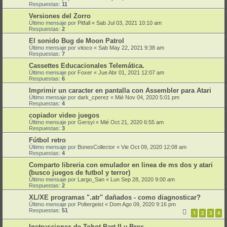
Respuestas:
11
Versiones del Zorro
Último mensaje por
Pitfall
«
Sab Jul 03, 2021 10:10 am
Respuestas:
2
El sonido Bug de Moon Patrol
Último mensaje por
vitoco
«
Sab May 22, 2021 9:38 am
Respuestas:
7
Cassettes Educacionales Telemática.
Último mensaje por
Foxer
«
Jue Abr 01, 2021 12:07 am
Respuestas:
6
Imprimir un caracter en pantalla con Assembler para Atari
Último mensaje por
dark_cperez
«
Mié Nov 04, 2020 5:01 pm
Respuestas:
4
copiador video juegos
Último mensaje por
Gersyi
«
Mié Oct 21, 2020 6:55 am
Respuestas:
3
Fútbol retro
Último mensaje por
BonesCollector
«
Vie Oct 09, 2020 12:08 am
Respuestas:
4
Comparto libreria con emulador en linea de ms dos y atari
(busco juegos de futbol y terror)
Último mensaje por
Largo_San
«
Lun Sep 28, 2020 9:00 am
Respuestas:
2
XL/XE programas ".atr" dañados - como diagnosticar?
Último mensaje por
Poltergeist
«
Dom Ago 09, 2020 9:16 pm
Respuestas:
51
1
2
3
4
Instrucciones de Tobot Part II y Bros