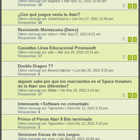
Último mensaje por
dogdark
«
Mar Nov 22, 2022 10:58 am
Respuestas:
15
1
2
¿Con qué juegos venía tu Atari?
Último mensaje por
JavierGuerra
«
Jue Oct 27, 2022 12:56 pm
Respuestas:
10
Reviviendo Montezuma (Demo)
Último mensaje por
vitoco
«
Mar Sep 27, 2022 8:22 am
Respuestas:
22
1
2
Cassettes Línea Educacional Prismasoft
Último mensaje por
edis
«
Mié Jun 29, 2022 10:13 am
Respuestas:
17
1
2
Double Dragon ??
Último mensaje por
BonesCollector
«
Lun Abr 25, 2022 9:20 pm
Respuestas:
5
alguien sabe por que los marcianitos en el Space Invaders
de la Atari son diferentes?
Último mensaje por
88flak
«
Vie Ene 28, 2022 3:19 am
Respuestas:
17
1
2
Interesante +Software no comentado
Último mensaje por
Tigrezinho
«
Dom Dic 12, 2021 5:33 pm
Respuestas:
4
Prince of Persia Atari 8 Bits terminado
Último mensaje por
Tigrezinho
«
Dom Dic 12, 2021 4:22 pm
Respuestas:
2
Versiones fisicas de mis juegos.
Último mensaje por
vhzc
«
Vie Sep 03, 2021 10:45 am