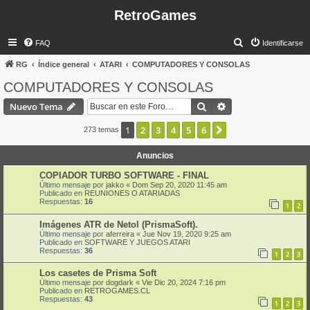
RetroGames
B
FAQ
Identificarse
u
RG
Índice general
ATARI
COMPUTADORES Y CONSOLAS
s
COMPUTADORES Y CONSOLAS
c
Buscar
Búsqueda avanzad
Nuevo Tema
a
r
1
2
3
4
5
6
Siguiente
273 temas
Anuncios
COPIADOR TURBO SOFTWARE - FINAL
Último mensaje por
jakko
«
Dom Sep 20, 2020 11:45 am
Publicado en
REUNIONES O ATARIADAS
Respuestas:
16
1
2
Imágenes ATR de Netol (PrismaSoft).
Último mensaje por
aferreira
«
Jue Nov 19, 2020 9:25 am
Publicado en
SOFTWARE Y JUEGOS ATARI
Respuestas:
36
1
2
3
Los casetes de Prisma Soft
Último mensaje por
dogdark
«
Vie Dic 20, 2024 7:16 pm
Publicado en
RETROGAMES.CL
Respuestas:
43
1
2
3