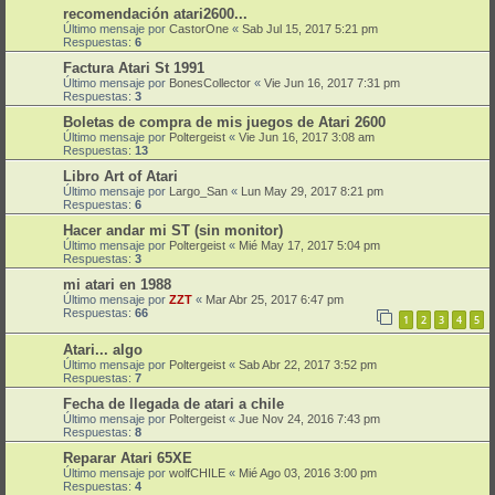
recomendación atari2600...
Último mensaje por
CastorOne
«
Sab Jul 15, 2017 5:21 pm
Respuestas:
6
Factura Atari St 1991
Último mensaje por
BonesCollector
«
Vie Jun 16, 2017 7:31 pm
Respuestas:
3
Boletas de compra de mis juegos de Atari 2600
Último mensaje por
Poltergeist
«
Vie Jun 16, 2017 3:08 am
Respuestas:
13
Libro Art of Atari
Último mensaje por
Largo_San
«
Lun May 29, 2017 8:21 pm
Respuestas:
6
Hacer andar mi ST (sin monitor)
Último mensaje por
Poltergeist
«
Mié May 17, 2017 5:04 pm
Respuestas:
3
mi atari en 1988
Último mensaje por
ZZT
«
Mar Abr 25, 2017 6:47 pm
Respuestas:
66
1
2
3
4
5
Atari... algo
Último mensaje por
Poltergeist
«
Sab Abr 22, 2017 3:52 pm
Respuestas:
7
Fecha de llegada de atari a chile
Último mensaje por
Poltergeist
«
Jue Nov 24, 2016 7:43 pm
Respuestas:
8
Reparar Atari 65XE
Último mensaje por
wolfCHILE
«
Mié Ago 03, 2016 3:00 pm
Respuestas:
4