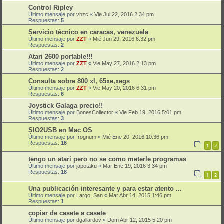
Control Ripley
Último mensaje por
vhzc
«
Vie Jul 22, 2016 2:34 pm
Respuestas:
5
Servicio técnico en caracas, venezuela
Último mensaje por
ZZT
«
Mié Jun 29, 2016 6:32 pm
Respuestas:
2
Atari 2600 portable!!!
Último mensaje por
ZZT
«
Vie May 27, 2016 2:13 pm
Respuestas:
2
Consulta sobre 800 xl, 65xe,xegs
Último mensaje por
ZZT
«
Vie May 20, 2016 6:31 pm
Respuestas:
6
Joystick Galaga precio!!
Último mensaje por
BonesCollector
«
Vie Feb 19, 2016 5:01 pm
Respuestas:
3
SIO2USB en Mac OS
Último mensaje por
frognum
«
Mié Ene 20, 2016 10:36 pm
Respuestas:
16
1
2
tengo un atari pero no se como meterle programas
Último mensaje por
japotaku
«
Mar Ene 19, 2016 3:34 pm
Respuestas:
18
1
2
Una publicación interesante y para estar atento ...
Último mensaje por
Largo_San
«
Mar Abr 14, 2015 1:46 pm
Respuestas:
1
copiar de casete a casete
Último mensaje por
dgallardov
«
Dom Abr 12, 2015 5:20 pm