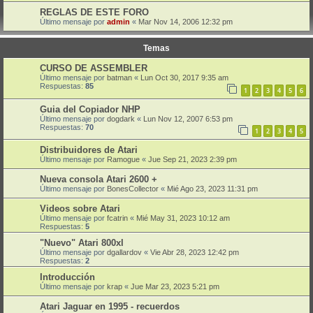
REGLAS DE ESTE FORO
Último mensaje por
admin
«
Mar Nov 14, 2006 12:32 pm
Temas
CURSO DE ASSEMBLER
Último mensaje por
batman
«
Lun Oct 30, 2017 9:35 am
Respuestas:
85
1
2
3
4
5
6
Guia del Copiador NHP
Último mensaje por
dogdark
«
Lun Nov 12, 2007 6:53 pm
Respuestas:
70
1
2
3
4
5
Distribuidores de Atari
Último mensaje por
Ramogue
«
Jue Sep 21, 2023 2:39 pm
Nueva consola Atari 2600 +
Último mensaje por
BonesCollector
«
Mié Ago 23, 2023 11:31 pm
Videos sobre Atari
Último mensaje por
fcatrin
«
Mié May 31, 2023 10:12 am
Respuestas:
5
"Nuevo" Atari 800xl
Último mensaje por
dgallardov
«
Vie Abr 28, 2023 12:42 pm
Respuestas:
2
Introducción
Último mensaje por
krap
«
Jue Mar 23, 2023 5:21 pm
Atari Jaguar en 1995 - recuerdos