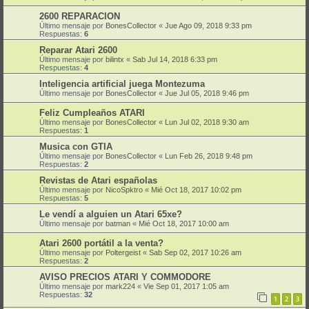
2600 REPARACION
Último mensaje por
BonesCollector
«
Jue Ago 09, 2018 9:33 pm
Respuestas:
6
Reparar Atari 2600
Último mensaje por
bilintx
«
Sab Jul 14, 2018 6:33 pm
Respuestas:
4
Inteligencia artificial juega Montezuma
Último mensaje por
BonesCollector
«
Jue Jul 05, 2018 9:46 pm
Feliz Cumpleaños ATARI
Último mensaje por
BonesCollector
«
Lun Jul 02, 2018 9:30 am
Respuestas:
1
Musica con GTIA
Último mensaje por
BonesCollector
«
Lun Feb 26, 2018 9:48 pm
Respuestas:
2
Revistas de Atari españolas
Último mensaje por
NicoSpktro
«
Mié Oct 18, 2017 10:02 pm
Respuestas:
5
Le vendí a alguien un Atari 65xe?
Último mensaje por
batman
«
Mié Oct 18, 2017 10:00 am
Atari 2600 portátil a la venta?
Último mensaje por
Poltergeist
«
Sab Sep 02, 2017 10:26 am
Respuestas:
2
AVISO PRECIOS ATARI Y COMMODORE
Último mensaje por
mark224
«
Vie Sep 01, 2017 1:05 am
Respuestas:
32
1
2
3