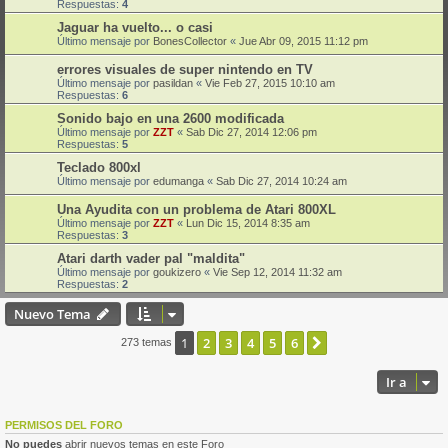
Respuestas:
4
Jaguar ha vuelto... o casi
Último mensaje por
BonesCollector
«
Jue Abr 09, 2015 11:12 pm
errores visuales de super nintendo en TV
Último mensaje por
pasildan
«
Vie Feb 27, 2015 10:10 am
Respuestas:
6
Sonido bajo en una 2600 modificada
Último mensaje por
ZZT
«
Sab Dic 27, 2014 12:06 pm
Respuestas:
5
Teclado 800xl
Último mensaje por
edumanga
«
Sab Dic 27, 2014 10:24 am
Una Ayudita con un problema de Atari 800XL
Último mensaje por
ZZT
«
Lun Dic 15, 2014 8:35 am
Respuestas:
3
Atari darth vader pal "maldita"
Último mensaje por
goukizero
«
Vie Sep 12, 2014 11:32 am
Respuestas:
2
Nuevo Tema
1
2
3
4
5
6
Siguiente
273 temas
Ir a
PERMISOS DEL FORO
No puedes
abrir nuevos temas en este Foro