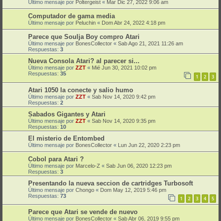
Último mensaje por
Poltergeist
«
Mar Dic 27, 2022 9:06 am
Computador de gama media
Último mensaje por
Peluchin
«
Dom Abr 24, 2022 4:18 pm
Parece que Soulja Boy compro Atari
Último mensaje por
BonesCollector
«
Sab Ago 21, 2021 11:26 am
Respuestas:
3
Nueva Consola Atari? al parecer si...
Último mensaje por
ZZT
«
Mié Jun 30, 2021 10:02 pm
Respuestas:
35
1
2
3
Atari 1050 la conecte y salio humo
Último mensaje por
ZZT
«
Sab Nov 14, 2020 9:42 pm
Respuestas:
2
Sabados Gigantes y Atari
Último mensaje por
ZZT
«
Sab Nov 14, 2020 9:35 pm
Respuestas:
10
El misterio de Entombed
Último mensaje por
BonesCollector
«
Lun Jun 22, 2020 2:23 pm
Cobol para Atari ?
Último mensaje por
Marcelo-Z
«
Sab Jun 06, 2020 12:23 pm
Respuestas:
3
Presentando la nueva seccion de cartridges Turbosoft
Último mensaje por
Chongo
«
Dom May 12, 2019 5:46 pm
Respuestas:
73
1
2
3
4
5
Parece que Atari se vende de nuevo
Último mensaje por
BonesCollector
«
Sab Abr 06, 2019 9:55 pm