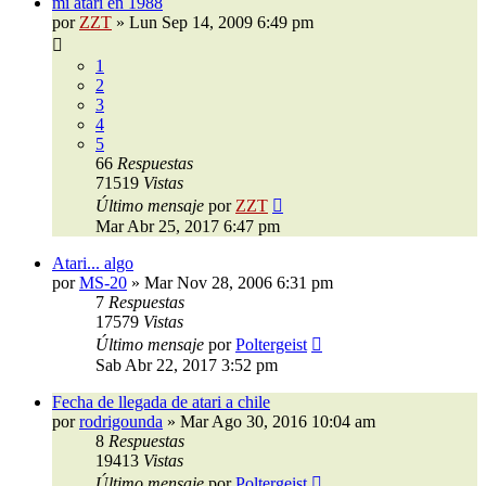
mi atari en 1988
por
ZZT
»
Lun Sep 14, 2009 6:49 pm
1
2
3
4
5
66
Respuestas
71519
Vistas
Último mensaje
por
ZZT
Mar Abr 25, 2017 6:47 pm
Atari... algo
por
MS-20
»
Mar Nov 28, 2006 6:31 pm
7
Respuestas
17579
Vistas
Último mensaje
por
Poltergeist
Sab Abr 22, 2017 3:52 pm
Fecha de llegada de atari a chile
por
rodrigounda
»
Mar Ago 30, 2016 10:04 am
8
Respuestas
19413
Vistas
Último mensaje
por
Poltergeist