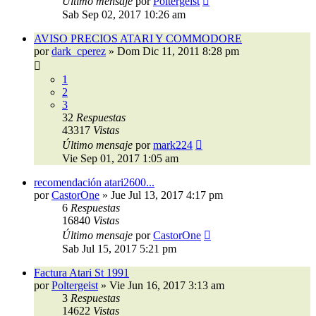
Último mensaje
por
Poltergeist
Sab Sep 02, 2017 10:26 am
AVISO PRECIOS ATARI Y COMMODORE
por
dark_cperez
»
Dom Dic 11, 2011 8:28 pm
1
2
3
32
Respuestas
43317
Vistas
Último mensaje
por
mark224
Vie Sep 01, 2017 1:05 am
recomendación atari2600...
por
CastorOne
»
Jue Jul 13, 2017 4:17 pm
6
Respuestas
16840
Vistas
Último mensaje
por
CastorOne
Sab Jul 15, 2017 5:21 pm
Factura Atari St 1991
por
Poltergeist
»
Vie Jun 16, 2017 3:13 am
3
Respuestas
14622
Vistas