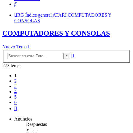
Buscar
RG
Índice general
ATARI
COMPUTADORES Y
CONSOLAS
COMPUTADORES Y CONSOLAS
Nuevo Tema
Búsqueda
Buscar
avanzada
273 temas
1
2
3
4
5
6
Siguiente
Anuncios
Respuestas
Vistas