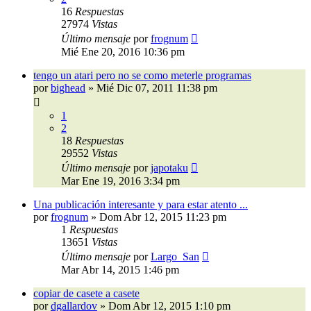
16
Respuestas
27974
Vistas
Último mensaje
por
frognum
Mié Ene 20, 2016 10:36 pm
tengo un atari pero no se como meterle programas
por
bighead
»
Mié Dic 07, 2011 11:38 pm
1
2
18
Respuestas
29552
Vistas
Último mensaje
por
japotaku
Mar Ene 19, 2016 3:34 pm
Una publicación interesante y para estar atento ...
por
frognum
»
Dom Abr 12, 2015 11:23 pm
1
Respuestas
13651
Vistas
Último mensaje
por
Largo_San
Mar Abr 14, 2015 1:46 pm
copiar de casete a casete
por
dgallardov
»
Dom Abr 12, 2015 1:10 pm