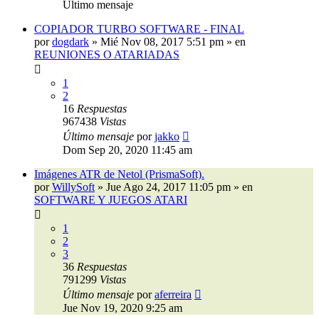
Último mensaje
COPIADOR TURBO SOFTWARE - FINAL
por
dogdark
»
Mié Nov 08, 2017 5:51 pm
» en
REUNIONES O ATARIADAS
1
2
16
Respuestas
967438
Vistas
Último mensaje
por
jakko
Dom Sep 20, 2020 11:45 am
Imágenes ATR de Netol (PrismaSoft).
por
WillySoft
»
Jue Ago 24, 2017 11:05 pm
» en
SOFTWARE Y JUEGOS ATARI
1
2
3
36
Respuestas
791299
Vistas
Último mensaje
por
aferreira
Jue Nov 19, 2020 9:25 am