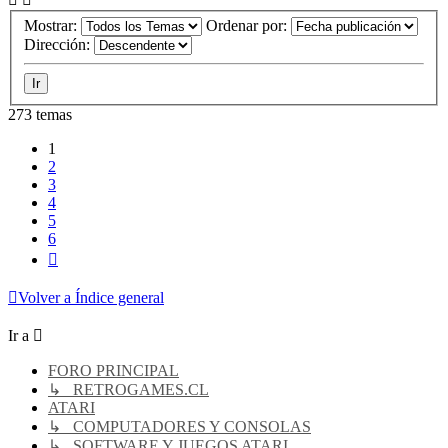
Mostrar:
Ordenar por:
Dirección:
273 temas
1
2
3
4
5
6
Siguiente
Volver a Índice general
Ir a
FORO PRINCIPAL
↳ RETROGAMES.CL
ATARI
↳ COMPUTADORES Y CONSOLAS
↳ SOFTWARE Y JUEGOS ATARI