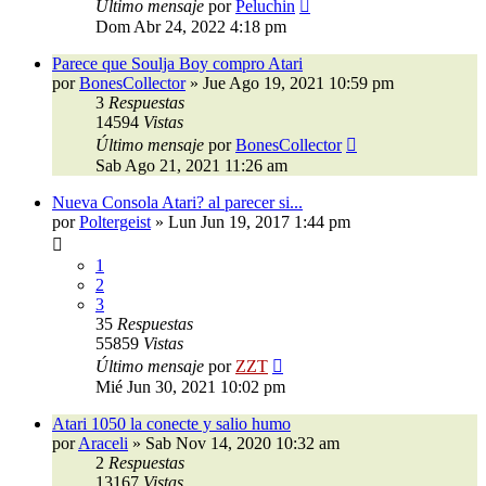
Último mensaje
por
Peluchin
Dom Abr 24, 2022 4:18 pm
Parece que Soulja Boy compro Atari
por
BonesCollector
»
Jue Ago 19, 2021 10:59 pm
3
Respuestas
14594
Vistas
Último mensaje
por
BonesCollector
Sab Ago 21, 2021 11:26 am
Nueva Consola Atari? al parecer si...
por
Poltergeist
»
Lun Jun 19, 2017 1:44 pm
1
2
3
35
Respuestas
55859
Vistas
Último mensaje
por
ZZT
Mié Jun 30, 2021 10:02 pm
Atari 1050 la conecte y salio humo
por
Araceli
»
Sab Nov 14, 2020 10:32 am
2
Respuestas
13167
Vistas